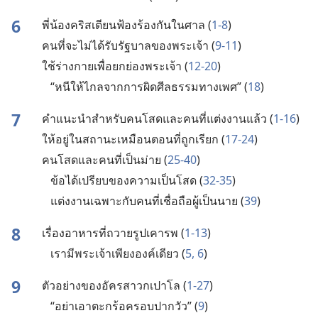
6
พี่​น้อง​คริสเตียน​ฟ้องร้อง​กัน​ใน​ศาล (
1-8
)
คน​ที่​จะ​ไม่​ได้​รับ​รัฐบาล​ของ​พระเจ้า (
9-11
)
ใช้​ร่าง​กาย​เพื่อ​ยกย่อง​พระเจ้า (
12-20
)
“หนี​ให้​ไกล​จาก​การ​ผิด​ศีลธรรม​ทาง​เพศ” (
18
)
7
คำ​แนะ​นำ​สำหรับ​คน​โสด​และ​คน​ที่​แต่งงาน​แล้ว (
1-16
)
ให้​อยู่​ใน​สถานะ​เหมือน​ตอน​ที่​ถูก​เรียก (
17-24
)
คน​โสด​และ​คน​ที่​เป็น​ม่าย (
25-40
)
ข้อ​ได้​เปรียบ​ของ​ความ​เป็น​โสด (
32-35
)
แต่งงาน​เฉพาะ​กับ​คน​ที่​เชื่อถือ​ผู้​เป็น​นาย (
39
)
8
เรื่อง​อาหาร​ที่​ถวาย​รูป​เคารพ (
1-13
)
เรา​มี​พระเจ้า​เพียง​องค์​เดียว (
5, 6
)
9
ตัว​อย่าง​ของ​อัครสาวก​เปาโล (
1-27
)
“อย่า​เอา​ตะกร้อ​ครอบ​ปาก​วัว” (
9
)