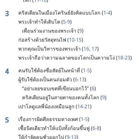
3
คริสเตียน​ใน​เมือง​โครินธ์​ยัง​คิด​แบบ​โลก (
1-4
)
พระเจ้า​ทำ​ให้​เติบโต (
5-9
)
เพื่อน​ร่วม​งาน​ของ​พระเจ้า (
9
)
ก่อ​สร้าง​ด้วย​วัสดุ​ทน​ไฟ (
10-15
)
พวก​คุณ​เป็น​วิหาร​ของ​พระเจ้า (
16, 17
)
พระเจ้า​ถือ​ว่า​ความ​ฉลาด​ของ​โลก​เป็น​ความ​โง่ (
18-23
)
4
คน​รับใช้​ต้อง​ซื่อ​สัตย์​ใน​หน้า​ที่ (
1-5
)
ผู้​รับใช้​ต้อง​เป็น​คน​ถ่อม​ตัว (
6-13
)
“อย่า​เลย​ขอบ​เขต​ที่​เขียน​บอก​ไว้” (
6
)
คริสเตียน​อยู่​ใน​สายตา​ของ​คน​ทั้ง​โลก (
9
)
เปาโล​ดู​แล​พี่​น้อง​เหมือน​ลูก (
14-21
)
5
เรื่อง​การ​ผิด​ศีลธรรม​ทาง​เพศ (
1-5
)
เชื้อ​นิด​เดียว​ทำ​ให้​แป้ง​ทั้ง​ก้อน​ขึ้น​ฟู (
6-8
)
ให้​กำจัด​คน​ชั่ว​ออก​ไป (
9-13
)