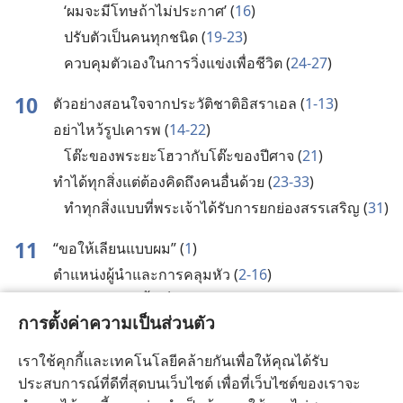
‘ผม​จะ​มี​โทษ​ถ้า​ไม่​ประกาศ’ (
16
)
ปรับ​ตัว​เป็น​คน​ทุก​ชนิด (
19-23
)
ควบคุม​ตัว​เอง​ใน​การ​วิ่ง​แข่ง​เพื่อ​ชีวิต (
24-27
)
10
ตัว​อย่าง​สอน​ใจ​จาก​ประวัติ​ชาติ​อิสราเอล (
1-13
)
อย่า​ไหว้​รูป​เคารพ (
14-22
)
โต๊ะ​ของ​พระ​ยะโฮวา​กับ​โต๊ะ​ของ​ปีศาจ (
21
)
ทำ​ได้​ทุก​สิ่ง​แต่​ต้อง​คิด​ถึง​คน​อื่น​ด้วย (
23-33
)
ทำ​ทุก​สิ่ง​แบบ​ที่​พระเจ้า​ได้​รับ​การ​ยกย่อง​สรรเสริญ (
31
)
11
“ขอ​ให้​เลียน​แบบ​ผม” (
1
)
ตำแหน่ง​ผู้​นำ​และ​การ​คลุม​หัว (
2-16
)
การ​กิน​อาหาร​มื้อ​เย็น​ของ​พระ​คริสต์ (
17-34
)
การตั้งค่าความเป็นส่วนตัว
12
ความ​สามารถ​ที่​มา​จาก​พลัง​ของ​พระเจ้า (
1-11
)
เราใช้คุกกี้และเทคโนโลยีคล้ายกันเพื่อให้คุณได้รับ
ร่าง​กาย​เดียว​แต่​มี​อวัยวะ​หลาย​ส่วน (
12-31
)
ประสบการณ์ที่ดีที่สุดบนเว็บไซต์ เพื่อที่เว็บไซต์ของเราจะ
13
ความ​รัก​เป็น​ทาง​ที่​ยอด​เยี่ยม (
1-13
)