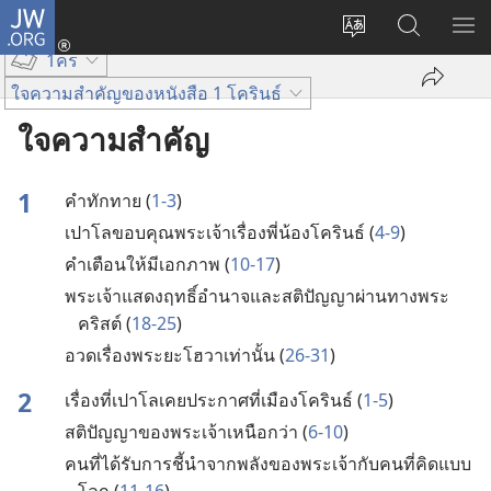
JW.ORG
เข้า
เปลี่ยน
ค้นหา
แส
สู่
1คร
ภาษา
ใน
เมน
ระบบ
ใจความสำคัญของหนังสือ 1 โครินธ์
JW.ORG
(เปิด
หน้าต่าง
ใจความสำคัญ
ใหม่)
1
คำ​ทักทาย (
1-3
)
เปาโล​ขอบคุณ​พระเจ้า​เรื่อง​พี่​น้อง​โครินธ์ (
4-9
)
คำ​เตือน​ให้​มี​เอกภาพ (
10-17
)
พระเจ้า​แสดง​ฤทธิ์​อำนาจ​และ​สติ​ปัญญา​ผ่าน​ทาง​พระ​
คริสต์ (
18-25
)
อวด​เรื่อง​พระ​ยะโฮวา​เท่า​นั้น (
26-31
)
2
เรื่อง​ที่​เปาโล​เคย​ประกาศ​ที่​เมือง​โครินธ์ (
1-5
)
สติ​ปัญญา​ของ​พระเจ้า​เหนือ​กว่า (
6-10
)
คน​ที่​ได้​รับ​การ​ชี้​นำ​จาก​พลัง​ของ​พระเจ้า​กับ​คน​ที่​คิด​แบบ​
โลก (
11-16
)