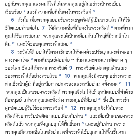
อยู่​กับ​พวก​คุณ และ​ผม​ดีใจ​ที่​เห็น​พวก​คุณ​อยู่​กัน​อย่าง​เป็น​ระเบียบ​
๖
๗
เรียบร้อย
และ​มี​ความ​เชื่อ​ที่​มั่นคง​ใน​พระ​คริสต์
6
ดัง​นั้น เมื่อ​พวก​คุณ​ยอม​รับ​พระ​เยซู​คริสต์​ผู้​เป็น​นาย​แล้ว ก็​ให้​ใช้​
๘
7
ชีวิต​แบบ​ท่าน​ต่อ​ไป
ให้​มี​ความ​เชื่อ​ที่​มั่นคง​ใน​พระ​คริสต์
ตาม​ที่​พวก​
คุณ​ได้​รับ​การ​สอน​มา พวก​คุณ​จะ​ได้​เป็น​เหมือน​ต้น​ไม้​ใหญ่​ที่​มี​ราก​ลึก​ใน​
๙
๐
ดิน
และ​ให้​ขอบคุณ​พระเจ้า​เสมอ
8
ระวัง​ให้​ดี อย่า​ให้​ใคร​มา​ชักชวน​ให้​หลง​ด้วย​ปรัชญา​และ​คำ​หลอก​
๑
ลวง​เหลวไหล
ตาม​ที่​มนุษย์​สอน​ต่อ ๆ กัน​มา​และ​ตาม​แนว​คิด​ต่าง ๆ
9
ของ​โลก ซึ่ง​ไม่​ได้​มา​จาก​พระ​คริสต์
พระ​คริสต์​แสดง​คุณลักษณะ​
๒
10
ของ​พระเจ้า​ได้​อย่าง​ครบ​ถ้วน
พวก​คุณ​จึง​มี​ครบ​ทุก​อย่าง​เพราะ​
๓
11
ท่าน​ซึ่ง​เป็น​ผู้​นำ​ที่​อยู่​เหนือ​การ​ปกครอง​และ​เหนือ​อำนาจ​ทั้ง​หมด
พวก​คุณ​เป็น​คน​ของ​พระ​คริสต์ พวก​คุณ​จึง​ไม่​ได้​เข้า​สุหนัต​แบบ​ที่​ทำ​ด้วย​
๔
มือ​มนุษย์ แต่​พวก​คุณ​สละ​ทิ้ง​ร่าง​กาย​มนุษย์​ที่​มี​บาป
ซึ่ง​เป็น​การ​เข้า​
๕
12
สุหนัต​แบบ​ผู้​รับใช้​ของ​พระ​คริสต์
พวก​คุณ​ถูก​ฝัง​ไว้​กับ​พระ​
๖
คริสต์​ด้วย​การ​รับ​บัพติศมา​แบบ​เดียว​กับ​ท่าน
และ​เมื่อ​เป็น​คน​ของ​พระ​
๗
คริสต์​แล้ว พวก​คุณ​จึง​ถูก​ปลุก​ให้​ฟื้น​ขึ้น​มา
และ​อยู่​กับ​ท่าน เพราะ​
พวก​คุณ​มี​ความ​เชื่อ​ใน​พลัง​อำนาจ​ที่​พระเจ้า​ใช้​ปลุก​ท่าน​ให้​ฟื้น​ขึ้น​จาก​