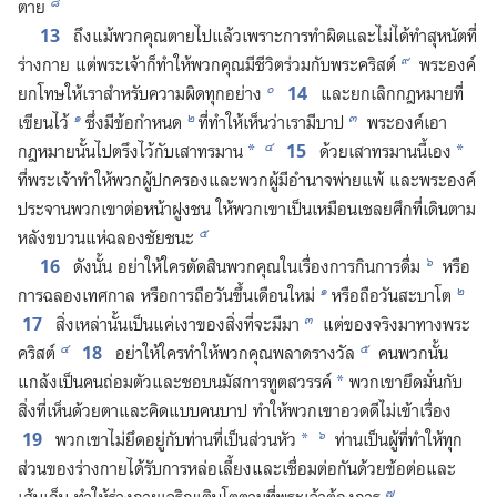
๘
ตาย
13
ถึง​แม้​พวก​คุณ​ตาย​ไป​แล้ว​เพราะ​การ​ทำ​ผิด​และ​ไม่​ได้​ทำ​สุหนัต​ที่​
๙
ร่าง​กาย แต่​พระเจ้า​ก็​ทำ​ให้​พวก​คุณ​มี​ชีวิต​ร่วม​กับ​พระ​คริสต์
พระองค์​
๐
14
ยก​โทษ​ให้​เรา​สำหรับ​ความ​ผิด​ทุก​อย่าง
และ​ยก​เลิก​กฎหมาย​ที่​
๑
๒
๓
เขียน​ไว้
ซึ่ง​มี​ข้อ​กำหนด
ที่​ทำ​ให้​เห็น​ว่า​เรา​มี​บาป
พระองค์​เอา​
๔
15
กฎหมาย​นั้น​ไป​ตรึง​ไว้​กับ​เสา​ทรมาน
ด้วย​เสา​ทรมาน​นี้​เอง
*
*
ที่​พระเจ้า​ทำ​ให้​พวก​ผู้​ปกครอง​และ​พวก​ผู้​มี​อำนาจ​พ่าย​แพ้ และ​พระองค์​
ประจาน​พวก​เขา​ต่อ​หน้า​ฝูง​ชน ให้​พวก​เขา​เป็น​เหมือน​เชลย​ศึก​ที่​เดิน​ตาม​
๕
หลัง​ขบวน​แห่​ฉลอง​ชัย​ชนะ
๖
16
ดัง​นั้น อย่า​ให้​ใคร​ตัดสิน​พวก​คุณ​ใน​เรื่อง​การ​กิน​การ​ดื่ม
หรือ​
๑
๒
การ​ฉลอง​เทศกาล หรือ​การ​ถือ​วัน​ขึ้น​เดือน​ใหม่
หรือ​ถือ​วัน​สะบาโต
๓
17
สิ่ง​เหล่า​นั้น​เป็น​แค่​เงา​ของ​สิ่ง​ที่​จะ​มี​มา
แต่​ของ​จริง​มา​ทาง​พระ​
๔
๕
18
คริสต์
อย่า​ให้​ใคร​ทำ​ให้​พวก​คุณ​พลาด​รางวัล
คน​พวก​นั้น​
แกล้ง​เป็น​คน​ถ่อม​ตัว​และ​ชอบ​นมัสการ​ทูตสวรรค์
พวก​เขา​ยึด​มั่น​กับ​
*
สิ่ง​ที่​เห็น​ด้วย​ตา​และ​คิด​แบบ​คน​บาป ทำ​ให้​พวก​เขา​อวดดี​ไม่​เข้า​เรื่อง
๖
19
พวก​เขา​ไม่​ยึด​อยู่​กับ​ท่าน​ที่​เป็น​ส่วน​หัว
ท่าน​เป็น​ผู้​ที่​ทำ​ให้​ทุก​
*
ส่วน​ของ​ร่าง​กาย​ได้​รับ​การ​หล่อ​เลี้ยง​และ​เชื่อม​ต่อ​กัน​ด้วย​ข้อ​ต่อ​และ​
๗