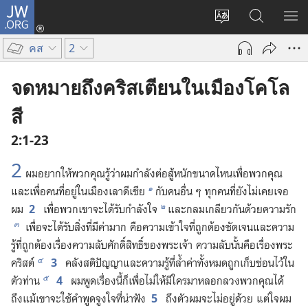
JW.ORG
เข้า
เปลี่ยน
ค้นหา
แส
สู่
ภาษา
ใน
เมน
ระบบ
คส
2
JW.ORG
(เปิด
หน้าต่าง
จดหมายถึงคริสเตียนในเมืองโคโล
ใหม่)
สี
2:1-23
2
ผม​อยาก​ให้​พวก​คุณ​รู้​ว่า​ผม​กำลัง​ต่อ​สู้​หนัก​ขนาด​ไหน​เพื่อ​พวก​คุณ
๑
และ​เพื่อ​คน​ที่​อยู่​ใน​เมือง​เลาดีเซีย
กับ​คน​อื่น ๆ ทุก​คน​ที่​ยัง​ไม่​เคย​เจอ​
๒
2
ผม
เพื่อ​พวก​เขา​จะ​ได้​รับ​กำลังใจ
และ​กลมเกลียว​กัน​ด้วย​ความ​รัก
๓
เพื่อ​จะ​ได้​รับ​สิ่ง​ที่​มี​ค่า​มาก คือ​ความ​เข้าใจ​ที่​ถูก​ต้อง​ชัดเจน​และ​ความ​
รู้​ที่​ถูก​ต้อง​เรื่อง​ความ​ลับ​ศักดิ์สิทธิ์​ของ​พระเจ้า ความ​ลับ​นั้น​คือ​เรื่อง​พระ​
๔
3
คริสต์
คลัง​สติ​ปัญญา​และ​ความ​รู้​ที่​ล้ำ​ค่า​ทั้ง​หมด​ถูก​เก็บ​ซ่อน​ไว้​ใน​
๕
4
ตัว​ท่าน
ผม​พูด​เรื่อง​นี้​ก็​เพื่อ​ไม่​ให้​มี​ใคร​มา​หลอก​ลวง​พวก​คุณ​ได้
5
ถึง​แม้​เขา​จะ​ใช้​คำ​พูด​จูง​ใจ​ที่​น่า​ฟัง
ถึง​ตัว​ผม​จะ​ไม่​อยู่​ด้วย แต่​ใจ​ผม​