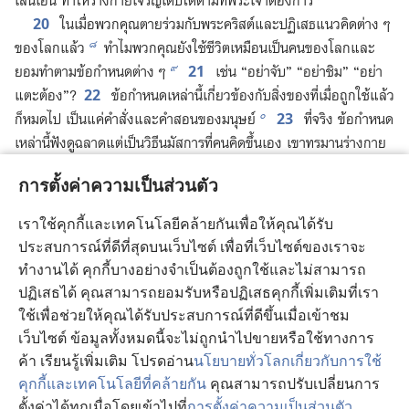
เส้น​เอ็น ​ทำ​ให้​ร่าง​กาย​เจริญ​เติบโต​ตาม​ที่​พระเจ้า​ต้องการ
20
ใน​เมื่อ​พวก​คุณ​ตาย​ร่วม​กับ​พระ​คริสต์​และ​ปฏิเสธ​แนว​คิด​ต่าง ๆ
๘
ของ​โลก​แล้ว
ทำไม​พวก​คุณ​ยัง​ใช้​ชีวิต​เหมือน​เป็น​คน​ของ​โลก​และ​
๙
21
ยอม​ทำ​ตาม​ข้อ​กำหนด​ต่าง ๆ
เช่น “อย่า​จับ” “อย่า​ชิม” “อย่า​
22
แตะ​ต้อง”?
ข้อ​กำหนด​เหล่า​นี้​เกี่ยว​ข้อง​กับ​สิ่ง​ของ​ที่​เมื่อ​ถูก​ใช้​แล้ว​
๐
23
ก็​หมด​ไป เป็น​แค่​คำ​สั่ง​และ​คำ​สอน​ของ​มนุษย์
ที่​จริง ข้อ​กำหนด​
เหล่า​นี้​ฟัง​ดู​ฉลาด​แต่​เป็น​วิธี​นมัสการ​ที่​คน​คิด​ขึ้น​เอง เขา​ทรมาน​ร่าง​กาย
๑
และ​แกล้ง​ถ่อม​ตัว แต่​การ​ทำ​อย่าง​นั้น​ไม่​ช่วย​ให้​เอา​ชนะ​ความ​
การตั้งค่าความเป็นส่วนตัว
ต้องการ​ของ​ร่าง​กาย​ที่​มี​บาป​ได้​เลย
เราใช้คุกกี้และเทคโนโลยีคล้ายกันเพื่อให้คุณได้รับ
ประสบการณ์ที่ดีที่สุดบนเว็บไซต์ เพื่อที่เว็บไซต์ของเราจะ
ย้อนหลัง
ถัดไป
ทำงานได้ คุกกี้บางอย่างจำเป็นต้องถูกใช้และไม่สามารถ
ปฏิเสธได้ คุณสามารถยอมรับหรือปฏิเสธคุกกี้เพิ่มเติมที่เรา
ใช้เพื่อช่วยให้คุณได้รับประสบการณ์ที่ดีขึ้นเมื่อเข้าชม
เว็บไซต์ ข้อมูลทั้งหมดนี้จะไม่ถูกนำไปขายหรือใช้ทางการ
หน้าลิขสิทธิ์ของสิ่งพิมพ์นี้
ค้า เรียนรู้เพิ่มเติม โปรดอ่าน
นโยบายทั่วโลกเกี่ยวกับการใช้
คุกกี้และเทคโนโลยีที่คล้ายกัน
คุณสามารถปรับเปลี่ยนการ
Copyright
©
2026
Watch Tower Bible and Tract Society of
ตั้งค่าได้ทุกเมื่อโดยเข้าไปที่
การตั้งค่าความเป็นส่วนตัว
Pennsylvania.