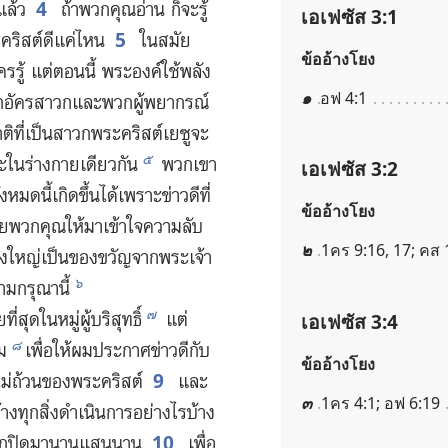
4
​แล้ว
ถ้า​พวก​คุณ​อ่าน ก็​จะ​รู้​
เอเฟซัส 3:1
5
​คริสต์​ดี​แค่​ไหน
ใน​สมัย​
ข้ออ้างโยง
คร​รู้ แต่​ตอน​นี้ พระองค์​ใช้​พลัง​
๑
อฟ 4:1
วก​อัครสาวก​และ​พวก​ผู้​พยากรณ์​
ิ​ที่​เป็น​สาวก​พระ​คริสต์​เยซู​จะ​
๕
ะ​ใน​ร่าง​กาย​เดียว​กัน
พวก​เขา​
เอเฟซัส 3:2
หมด​นี้​เกิด​ขึ้น​ได้​เพราะ​ข่าว​ดี​ที่​
ข้ออ้างโยง
่วย​พวก​คุณ​ให้​มา​เข้าใจ​ความ​ลับ​
๒
1คร 9:16, 17; คส 
่​ยิ่ง​ใหญ่​เป็น​ของ​ขวัญ​จาก​พระเจ้า
๖
าม​กรุณา​นี้
๗
่​สุด​ใน​หมู่​ผู้​บริสุทธิ์
แต่​
เอเฟซัส 3:4
๘
ผม
เพื่อ​ให้​ผม​ประกาศ​ข่าว​ดี​กับ​
ข้ออ้างโยง
9
บ​ไม่​ถ้วน​ของ​พระ​คริสต์
และ​
๓
1คร 4:1; อฟ 6:19
้าง​ทุก​สิ่ง​ดำเนิน​การ​อย่าง​ไร​บ้าง​
10
ปก​ปิด​มา​นาน​แสน​นาน
เพื่อ​