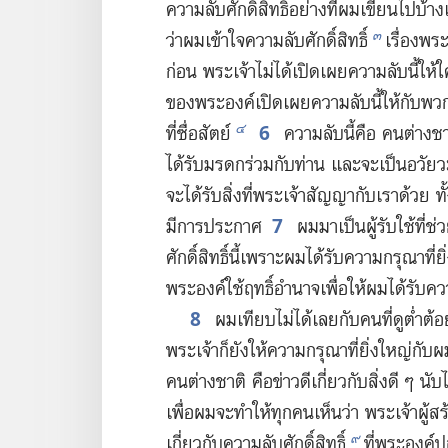
ความ​ลับ​ศักดิ์สิทธิ์​อย่าง​ที่​ผม​เขียน​ไป​บ้าง
๓
ว่า​ผม​เข้าใจ​ความ​ลับ​ศักดิ์สิทธิ์
เรื่อง​พระ
ก่อน พระเจ้า​ไม่​ได้​เปิด​เผย​ความ​ลับ​นี้​ให้​ใ
ของ​พระองค์​เปิด​เผย​ความ​ลับ​นี้​ให้​กับ​พ
6
๔
ที่​ซื่อ​สัตย์
ความ​ลับ​นี้​คือ คน​ต่าง​ชาต
ได้​รับ​มรดก​ร่วม​กับ​ท่าน และ​จะ​เป็น​อวัยว
จะ​ได้​รับ​สิ่ง​ที่​พระเจ้า​สัญญา​กับ​เรา​ด้วย ทั้ง​
7
มี​การ​ประกาศ
ผม​มา​เป็น​ผู้​รับใช้​ที่​ช
ศักดิ์สิทธิ์​นี้​เพราะ​ผม​ได้​รับ​ความ​กรุณา​ที
พระองค์​ใช้​ฤทธิ์​อำนาจ​เพื่อ​ให้​ผม​ได้​รับ​คว
8
ผม​เทียบ​ไม่​ได้​เลย​กับ​คน​ที่​ดู​ต่ำต้อย​ที
พระเจ้า​ก็​ยัง​ให้​ความ​กรุณา​ที่​ยิ่ง​ใหญ่​กับ​
คน​ต่าง​ชาติ คือ​ข่าว​ดี​เกี่ยว​กับ​สิ่ง​ดี ๆ นั
เพื่อ​ผม​จะ​ทำ​ให้​ทุก​คน​เห็น​ว่า พระเจ้า​ผู้​สร
๙
เกี่ยว​กับ​ความ​ลับ​ศักดิ์สิทธิ์
ที่​พระองค์​