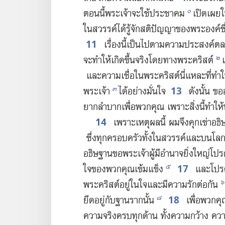
๐
ตอน​นี้​พระเจ้า​จะ​ใช้​ประชาคม
เปิด​เผย​ใ
ใน​สวรรค์​ได้​รู้​จัก​สติ​ปัญญา​ของ​พระองค์​ซ
11
เรื่อง​นี้​เป็น​ไป​ตาม​ความ​ประสงค์​ต
๒
จะ​ทำ​ให้​เกิด​ขึ้น​จริง​โดย​ทาง​พระ​คริสต์
เ
และ​ความ​เชื่อ​ใน​พระ​คริสต์​นี่​แหละ​ที่​ทำ​ใ
13
๓
พระเจ้า
ได้​อย่าง​มั่น​ใจ
ดัง​นั้น ขอ​อ
ยาก​ลำบาก​เพื่อ​พวก​คุณ เพราะ​สิ่ง​นี้​ทำ​ให้​
14
เพราะ​เหตุ​ผล​นี้ ผม​จึง​คุกเข่า​อธิษ
ซึ่ง​ทุก​ครอบครัว​ทั้ง​ใน​สวรรค์​และ​บน​โล
อธิษฐาน​ขอ​พระเจ้า​ผู้​มี​อำนาจ​ยิ่ง​ใหญ่​โปรด
17
๕
ใจ​ของ​พวก​คุณ​เข้มแข็ง
และ​โปรด​ช่
๖
พระ​คริสต์​อยู่​ใน​ใจ​และ​มี​ความ​รัก​ต่อ​กัน
18
๘
ยึด​อยู่​กับ​ฐาน​ราก​นั้น
เพื่อ​พวก​คุณ​ก
ความ​จริง​ครบ​ทุก​ด้าน ทั้ง​ความ​กว้าง ค