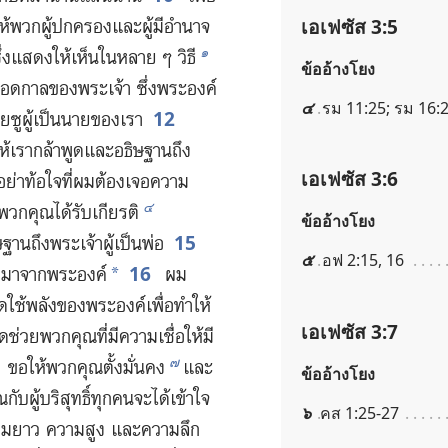
เอเฟซัส 3:5
ห้​พวก​ผู้​ปกครอง​และ​ผู้​มี​อำนาจ​
๑
ึ่ง​แสดง​ให้​เห็น​ใน​หลาย ๆ วิธี
ข้ออ้างโยง
ลอด​กาล​ของ​พระเจ้า ซึ่ง​พระองค์​
๔
รม 11:25; รม 16:2
12
ยซู​ผู้​เป็น​นาย​ของ​เรา
ห้​เรา​กล้า​พูด​และ​อธิษฐาน​ถึง​
เอเฟซัส 3:6
ย่า​ท้อ​ใจ​ที่​ผม​ต้อง​เจอ​ความ​
๔
พวก​คุณ​ได้​รับ​เกียรติ
ข้ออ้างโยง
15
ฐาน​ถึง​พระเจ้า​ผู้​เป็น​พ่อ
๕
อฟ 2:15, 16
16
ก​มา​จาก​พระองค์
ผม​
*
​ใช้​พลัง​ของ​พระองค์​เพื่อ​ทำ​ให้​
เอเฟซัส 3:7
วย​พวก​คุณ​ที่​มี​ความ​เชื่อ​ให้​มี​
๗
ขอ​ให้​พวก​คุณ​ตั้ง​มั่นคง
และ​
ข้ออ้างโยง
ับ​ผู้​บริสุทธิ์​ทุก​คน​จะ​ได้​เข้าใจ​
๖
คส 1:25-27
วาม​ยาว ความ​สูง และ​ความ​ลึก