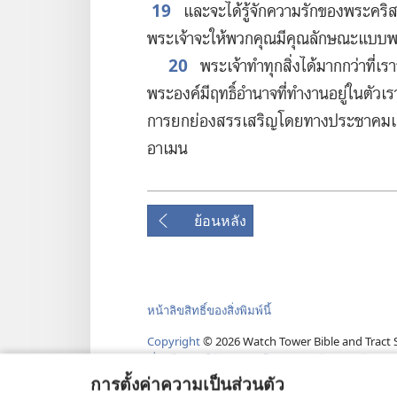
19
และ​จะ​ได้​รู้​จัก​ความ​รัก​ของ​พระ​คริส
พระเจ้า​จะ​ให้​พวก​คุณ​มี​คุณลักษณะ​แบบ​
20
พระเจ้า​ทำ​ทุก​สิ่ง​ได้​มาก​กว่า​ที่​เร
พระองค์​มี​ฤทธิ์​อำนาจ​ที่​ทำ​งาน​อยู่​ใน​ตัว​เร
การ​ยกย่อง​สรรเสริญ​โดย​ทาง​ประชาคม​แล
อาเมน
ย้อนหลัง
หน้าลิขสิทธิ์ของสิ่งพิมพ์นี้
Copyright
©
2026
Watch Tower Bible and Tract S
เงื่อนไขการใช้งาน
|
นโยบายการคุ้มครองข้อมูลส
การตั้งค่าความเป็นส่วนตัว