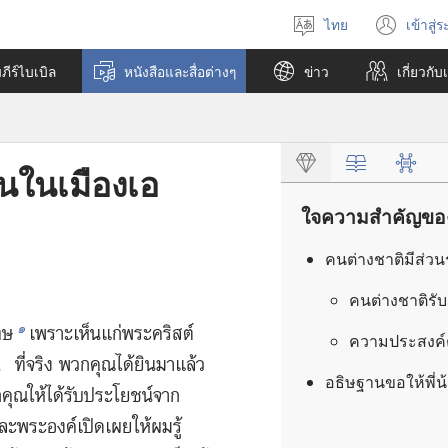
ไทย
เข้าสู่
เลือก
(เปิ
ภาษา
หน้า
ีร์ไบเบิล
หนังสือและสื่อต่างๆ
ข่าว
เกี่ยว​กับ
ใหม่
นในเมืองเอ
ใจความสำคัญของ
คน​ต่าง​ชาติ​มี​ส่วน​
คน​ต่าง​ชาติ​รับ
๑
โทษ
เพราะ​เห็น​แก่​พระ​คริสต์​
ความ​ประสงค์​
2
ที่​จริง พวก​คุณ​ได้​ยิน​มา​แล้ว​
อธิษฐาน​ขอ​ให้​พี่​น
ุณ​ให้​ได้​รับ​ประโยชน์​จาก​
​พระองค์​เปิด​เผย​ให้​ผม​รู้​