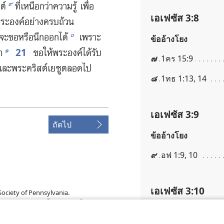
๙
ต์
ที่​เหนือ​กว่า​ความ​รู้ เพื่อ​
เอเฟซัส 3:8
พระองค์​อย่าง​ครบ​ถ้วน
๐
า​จะ​ขอ​หรือ​นึก​ออก​ได้
เพราะ​
ข้ออ้างโยง
21
๑
า
ขอ​ให้​พระองค์​ได้​รับ​
๗
1คร 15:9
ะ​พระ​คริสต์​เยซู​ตลอด​ไป
๘
1ทธ 1:13, 14
เอเฟซัส 3:9
ถัดไป
ข้ออ้างโยง
๙
อฟ 1:9, 10
เอเฟซัส 3:10
ociety of Pennsylvania.
่วนบุคคล
|
การตั้งค่าความเป็นส่วนตัว
ข้ออ้างโยง