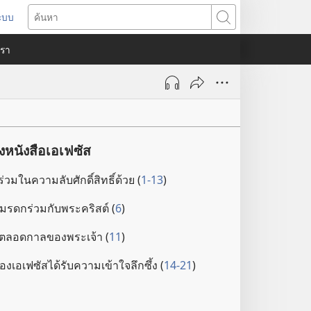
ระบบ
ด
ค้นหา
ต่าง
​เรา
)
หนังสือเอเฟซัส
ร่วม​ใน​ความ​ลับ​ศักดิ์สิทธิ์​ด้วย (
1-13
)
​มรดก​ร่วม​กับ​พระ​คริสต์ (
6
)
ตลอด​กาล​ของ​พระเจ้า (
11
)
้อง​เอเฟซัส​ได้​รับ​ความ​เข้าใจ​ลึกซึ้ง (
14-21
)