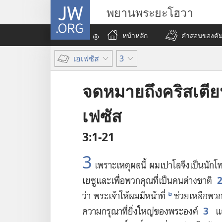
JW.ORG
พยานพระยะโฮวา
หน้าหลัก
คำสอนของคัมภ
เอเฟซัส
3
จดหมายถึงคริสเตีย
เฟซัส
3:1-21
3
เพราะ​เหตุ​ผล​นี้ ผม​เปาโล​จึง​เป็น​นัก​
เยซู​และ​เพื่อ​พวก​คุณ​ที่​เป็น​คน​ต่าง​ชาติ
๒
ว่า พระเจ้า​ให้​ผม​มี​หน้า​ที่
ช่วยเหลือ​พวก​ค
3
ความ​กรุณา​ที่​ยิ่ง​ใหญ่​ของ​พระองค์
และ