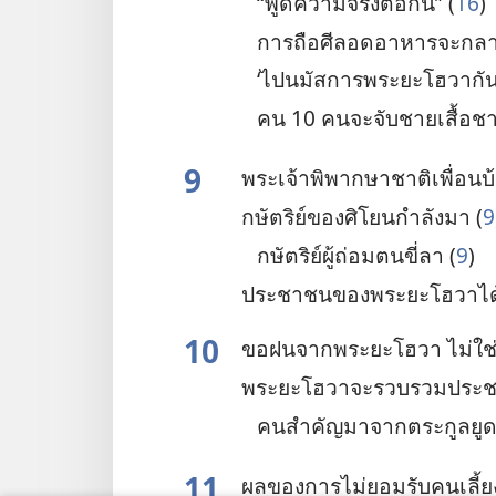
“พูด​ความ​จริง​ต่อ​กัน” (
16
)
การ​ถือ​ศีล​อด​อาหาร​จะ​กล
‘ไป​นมัสการ​พระ​ยะโฮวา​กัน
คน 10 คน​จะ​จับ​ชาย​เสื้อ​ชาว
9
พระเจ้า​พิพากษา​ชาติ​เพื่อน​บ
กษัตริย์​ของ​ศิโยน​กำลัง​มา (
9
กษัตริย์​ผู้​ถ่อม​ตน​ขี่​ลา (
9
)
ประชาชน​ของ​พระ​ยะโฮวา​ได้​
10
ขอ​ฝน​จาก​พระ​ยะโฮวา ไม่​ใช่​
พระ​ยะโฮวา​จะ​รวบ​รวม​ประช
คน​สำคัญ​มา​จาก​ตระกูล​ยูด
11
ผล​ของ​การ​ไม่​ยอม​รับ​คน​เลี้ยง