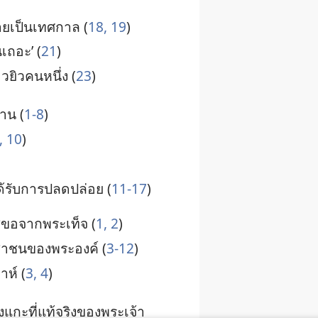
าย​เป็น​เทศกาล (
18, 19
)
​เถอะ’ (
21
)
​ยิว​คน​หนึ่ง (
23
)
้าน (
1-8
)
, 10
)
รับ​การ​ปลด​ปล่อย (
11-17
)
ขอ​จาก​พระ​เท็จ (
1, 2
)
าชน​ของ​พระองค์ (
3-12
)
าห์ (
3, 4
)
​แกะ​ที่​แท้​จริง​ของ​พระเจ้า