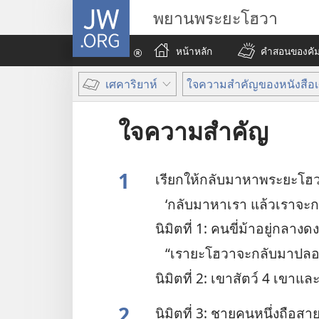
JW.ORG
พยานพระยะโฮวา
หน้าหลัก
คำสอนของคัมภ
เศคาริยาห์
ใจความสำคัญของหนังสือเ
ใจความสำคัญ
1
เรียก​ให้​กลับ​มา​หา​พระ​ยะโฮ
‘กลับ​มา​หา​เรา แล้ว​เรา​จะ​ก
นิมิต​ที่ 1: คน​ขี่​ม้า​อยู่​กลาง​ด
“เรา​ยะโฮวา​จะ​กลับ​มา​ปลอ
นิมิต​ที่ 2: เขา​สัตว์ 4 เขา​และ
2
นิมิต​ที่ 3: ชาย​คน​หนึ่ง​ถือ​สาย