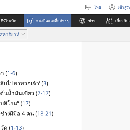
ไทย
เข้าสู่
เลือก
(เปิ
ภาษา
หน้า
ีร์ไบเบิล
หนังสือและสื่อต่างๆ
ข่าว
เกี่ยว​กับ
ใหม่
ศคาริยาห์
วา (
1-6
)
ลับ​ไป​หา​พวก​เจ้า’ (
3
)
ง​ต้น​น้ำ​มัน​เขียว (
7-17
)
บ​ศิโยน” (
17
)
​ช่าง​ฝีมือ 4 คน (
18-21
)
​วัด (
1-13
)