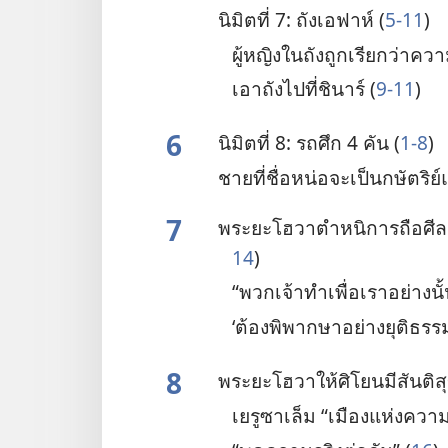
นิมิต​ที่ 7: ถัง​เอฟาห์ (
5-11
)
ผู้​หญิง​ใน​ถัง​ถูก​เรียก​ว่า​ควา
เอา​ถัง​ไป​ที่​ชินาร์ (
9-11
)
6
นิมิต​ที่ 8: รถ​ศึก 4 คัน (
1-8
)
ชาย​ที่​ชื่อ​หน่อ​จะ​เป็น​กษัตริย
7
พระ​ยะโฮวา​ตำหนิ​การ​ถือ​ศีล​อด
14
)
“พวก​เจ้า​ทำ​เพื่อ​เรา​อย่าง​นั
‘ต้อง​พิพากษา​อย่าง​ยุติธรร
8
พระ​ยะโฮวา​ให้​ศิโยน​มี​สันติ​
เยรูซาเล็ม “เมือง​แห่ง​ความ​