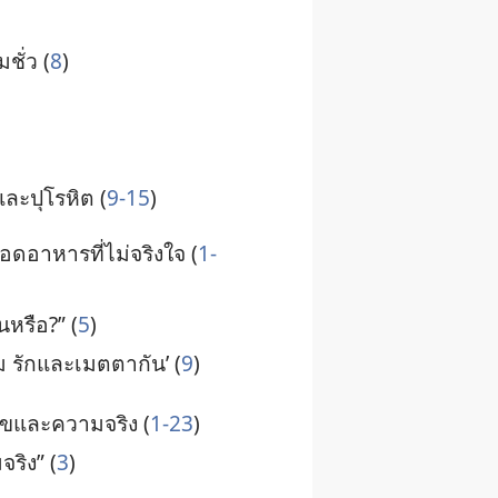
ม​ชั่ว (
8
)
์​และ​ปุโรหิต (
9-15
)
​อาหาร​ที่​ไม่​จริง​ใจ (
1-
้น​หรือ?” (
5
)
ม รัก​และ​เมตตา​กัน’ (
9
)
สุข​และ​ความ​จริง (
1-23
)
จริง” (
3
)