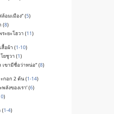
ล้อม​เมือง” (
5
)
า (
8
)
ย​พระ​ยะโฮวา (
11
)
สื้อ​ผ้า (
1-10
)
​โยชูวา (
1
)
 เขา​มี​ชื่อ​ว่า​หน่อ” (
8
)
น​มะกอก 2 ต้น (
1-14
)
ะ​พลัง​ของ​เรา’ (
6
)
10
)
 (
1-4
)