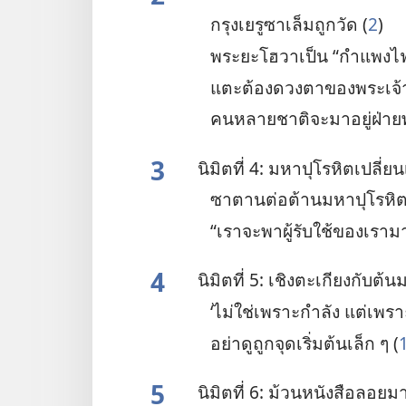
กรุง​เยรูซาเล็ม​ถูก​วัด (
2
)
พระ​ยะโฮวา​เป็น “กำแพง​ไฟ​
แตะ​ต้อง​ดวง​ตา​ของ​พระเจ้
คน​หลาย​ชาติ​จะ​มา​อยู่​ฝ่า
3
นิมิต​ที่ 4: มหา​ปุโรหิต​เปลี่ยน​เ
ซาตาน​ต่อ​ต้าน​มหา​ปุโรหิต
“เรา​จะ​พา​ผู้​รับใช้​ของ​เรา​มา
4
นิมิต​ที่ 5: เชิง​ตะเกียง​กับ​ต้
‘ไม่​ใช่​เพราะ​กำลัง แต่​เพรา
อย่า​ดูถูก​จุด​เริ่ม​ต้น​เล็ก ๆ (
5
นิมิต​ที่ 6: ม้วน​หนังสือ​ลอย​มา