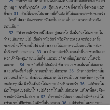
29
“‘สัตว์​ที่​คลาน​ไป​มา​ตาม​พื้น​ดิน​ซึ่ง​เป็น​สัตว์​ที่​ไม่​สะอาด​มี​ดัง​นี้ ตัว​
+
30
ตุ่น หนู
ตัว​เหี้ย​ทุก​ชนิด
ตุ๊กแก ตะกวด กิ้งก่า​น้ำ จิ้งเหลน และ​
31
กิ้งก่า
สัตว์​ที่​คลาน​ไป​มา​แบบ​นี้​เป็น​สัตว์​ที่​ไม่​สะอาด​สำหรับ​พวก​เจ้า
+
ใคร​ที่​ไป​แตะ​ต้อง​ซาก​ของ​มัน​จะ​ไม่​สะอาด​ใน​สายตา​พระเจ้า​จน​ถึง​
+
ตอน​เย็น
32
“‘ถ้า​ซาก​สัตว์​พวก​นี้​ไป​ตก​อยู่​บน​อะไร สิ่ง​นั้น​ก็​จะ​ไม่​สะอาด ไม่​
ว่า​จะ​เป็น​ภาชนะ​ไม้ เสื้อ​ผ้า หนัง​สัตว์ หรือ​ผ้า​กระสอบ จะ​ต้อง​เอา​สิ่ง​
ของ​เครื่อง​ใช้​พวก​นี้​ไป​ล้าง​น้ำ และ​จะ​ไม่​สะอาด​จน​ถึง​ตอน​เย็น หลัง​จาก​
33
นั้น​จึง​จะ​ถือ​ว่า​สะอาด
แต่​ถ้า​ซาก​สัตว์​นั้น​ตก​ลง​ไป​ใน​ภาชนะ​ดิน​เผา
พวก​เจ้า​ต้อง​ทุบ​ภาชนะ​นั้น​ทิ้ง และ​อะไร​ก็​ตาม​ที่​อยู่​ใน​ภาชนะ​นั้น​จะ​ไม่​
+
34
สะอาด
ของ​กิน​ซึ่ง​ไป​สัมผัส​น้ำ​ที่​มา​จาก​ภาชนะ​นั้น​จะ​ไม่​สะอาด
35
และ​เครื่อง​ดื่ม​ที่​อยู่​ใน​ภาชนะ​นั้น​จะ​ไม่​สะอาด
ถ้า​ซาก​สัตว์​พวก​นั้น​
ตก​บน​อะไร​ก็​ตาม สิ่ง​นั้น​จะ​ไม่​สะอาด ไม่​ว่า​จะ​เป็น​เตา​อบ​หรือ​เตา​หุง​ต้ม
36
จะ​ต้อง​ทุบ​ทิ้ง สิ่ง​นั้น​เป็น​สิ่ง​ไม่​สะอาด​สำหรับ​พวก​เจ้า
แต่​ถ้า​ตก​ใน​
บ่อ​น้ำพุ​และ​บ่อ​เก็บ​น้ำ จะ​ไม่​ถือ​ว่า​น้ำ​ใน​นั้น​ไม่​สะอาด แต่​ใคร​ที่​แตะ​ต้อง​
37
ซาก​สัตว์​นั้น​จะ​ไม่​สะอาด
ถ้า​ซาก​สัตว์​นั้น​ตก​บน​เมล็ด​พืช​ที่​จะ​นำ​ไป​
38
หว่าน จะ​ไม่​ถือ​ว่า​เมล็ด​พืช​นั้น​ไม่​สะอาด
แต่​ถ้า​ส่วน​ไหน​ของ​ซาก​
สัตว์​นั้น​ตก​ใส่​น้ำ​ที่​แช่​เมล็ด​พืช​อยู่ เมล็ด​พืช​นั้น​จะ​ไม่​สะอาด​สำหรับ​พวก​