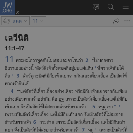
JW.ORG
เข้า
เปลี่ยน
ค้นหา
แส
สู่
ภาษา
ใน
เมน
ระบบ
ลนต
11
JW.ORG
(เปิด
หน้าต่าง
เลวีนิติ
ใหม่)
11:1-47
11
2
พระ​ยะโฮวา​พูด​กับ​โมเสส​และ​อาโรน​ว่า
“ไป​บอก​ชาว​
อิสราเอล​อย่าง​นี้ ‘สัตว์​สี่​เท้า​ทั้ง​หมด​ที่อยู่​บน​แผ่นดิน
ที่​พวก​เจ้า​กิน​ได้​
*
+
3
คือ
สัตว์​ทุก​ชนิด​ที่​มี​กีบ​เท้า​แยก​จาก​กัน​และ​เคี้ยว​เอื้อง เป็น​สัตว์​ที่​
พวก​เจ้า​กิน​ได้
4
“‘แต่​สัตว์​ที่​เคี้ยว​เอื้อง​อย่าง​เดียว หรือ​มี​กีบ​เท้า​แยก​จาก​กัน​เพียง​
อย่าง​เดียว​พวก​เจ้า​อย่า​กิน คือ อูฐ เพราะ​เป็น​สัตว์​เคี้ยว​เอื้อง​แต่​ไม่​มี​กีบ​
+
+
5
เท้า​แยก จึง​เป็น​สัตว์​ที่​ไม่​สะอาด​สำหรับ​พวก​เจ้า
หนู​ภูเขา
*
เพราะ​เป็น​สัตว์​เคี้ยว​เอื้อง แต่​ไม่​มี​กีบ​เท้า​แยก จึง​เป็น​สัตว์​ที่​ไม่​สะอาด​
6
สำหรับ​พวก​เจ้า
กระต่าย เพราะ​เป็น​สัตว์​เคี้ยว​เอื้อง แต่​ไม่​มี​กีบ​เท้า​
+
7
แยก จึง​เป็น​สัตว์​ที่​ไม่​สะอาด​สำหรับ​พวก​เจ้า
หมู
เพราะ​เป็น​สัตว์​ที่​