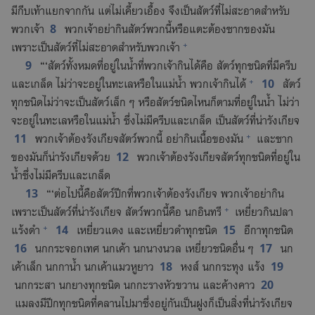
มี​กีบ​เท้า​แยก​จาก​กัน แต่​ไม่​เคี้ยว​เอื้อง จึง​เป็น​สัตว์​ที่​ไม่​สะอาด​สำหรับ​
8
พวก​เจ้า
พวก​เจ้า​อย่า​กิน​สัตว์​พวก​นี้​หรือ​แตะ​ต้อง​ซาก​ของ​มัน
+
เพราะ​เป็น​สัตว์​ที่​ไม่​สะอาด​สำหรับ​พวก​เจ้า
9
“‘สัตว์​ทั้ง​หมด​ที่​อยู่​ใน​น้ำ​ที่​พวก​เจ้า​กิน​ได้​คือ สัตว์​ทุก​ชนิด​ที่​มี​ครีบ​
+
10
และ​เกล็ด ไม่​ว่า​จะ​อยู่​ใน​ทะเล​หรือ​ใน​แม่น้ำ พวก​เจ้า​กิน​ได้
สัตว์​
ทุก​ชนิด​ไม่​ว่า​จะ​เป็น​สัตว์​เล็ก ๆ หรือ​สัตว์​ชนิด​ไหน​ก็​ตาม​ที่​อยู่​ใน​น้ำ ไม่​ว่า​
จะ​อยู่​ใน​ทะเล​หรือ​ใน​แม่น้ำ ซึ่ง​ไม่​มี​ครีบ​และ​เกล็ด เป็น​สัตว์​ที่​น่า​รังเกียจ
+
11
พวก​เจ้า​ต้อง​รังเกียจ​สัตว์​พวก​นี้ อย่า​กิน​เนื้อ​ของ​มัน
และ​ซาก​
12
ของ​มัน​ก็​น่า​รังเกียจ​ด้วย
พวก​เจ้า​ต้อง​รังเกียจ​สัตว์​ทุก​ชนิด​ที่​อยู่​ใน​
น้ำ​ซึ่ง​ไม่​มี​ครีบ​และ​เกล็ด
13
“‘ต่อ​ไป​นี้​คือ​สัตว์​ปีก​ที่​พวก​เจ้า​ต้อง​รังเกียจ พวก​เจ้า​อย่า​กิน​
+
เพราะ​เป็น​สัตว์​ที่​น่า​รังเกียจ สัตว์​พวก​นี้​คือ นก​อินทรี
เหยี่ยว​กิน​ปลา
+
14
15
แร้ง​ดำ
เหยี่ยว​แดง และ​เหยี่ยว​ดำ​ทุก​ชนิด
อีกา​ทุก​ชนิด
16
17
นก​กระจอกเทศ นก​เค้า นก​นาง​นวล เหยี่ยว​ชนิด​อื่น ๆ
นก​
18
19
เค้า​เล็ก นก​กาน้ำ นก​เค้าแมว​หู​ยาว
หงส์ นก​กระทุง แร้ง
20
นก​กระสา นก​ยาง​ทุก​ชนิด นก​กะ​ราง​หัว​ขวาน และ​ค้างคาว
แมลง​มี​ปีก​ทุก​ชนิด​ที่​คลาน​ไป​มา​ซึ่ง​อยู่​กัน​เป็น​ฝูง​ก็​เป็น​สิ่ง​ที่​น่า​รังเกียจ​