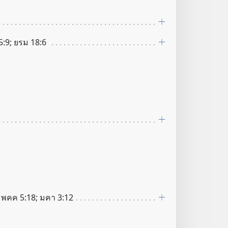
5:9; ยรม 18:6
; พคค 5:18; มคา 3:12