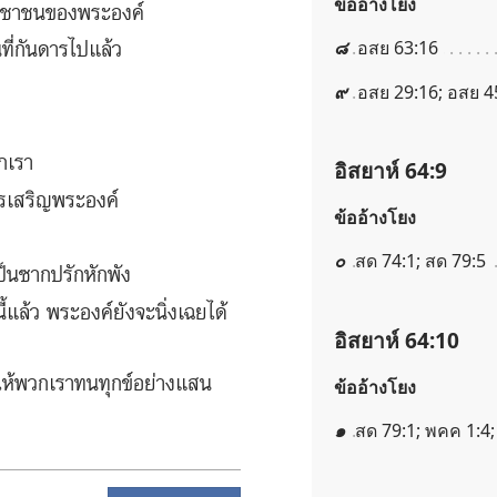
ข้ออ้างโยง
​ประชาชน​ของ​พระองค์
๘
อสย 63:16
ที่​กันดาร​ไป​แล้ว
๙
อสย 29:16; อสย 4
ก​เรา
อิสยาห์ 64:9
้​สรรเสริญ​พระองค์
ข้ออ้างโยง
๐
สด 74:1; สด 79:5
เป็น​ซาก​ปรัก​หัก​พัง
​แล้ว พระองค์​ยัง​จะ​นิ่ง​เฉย​ได้​
อิสยาห์ 64:10
ห้​พวก​เรา​ทน​ทุกข์​อย่าง​แสน​
ข้ออ้างโยง
๑
สด 79:1; พคค 1:4