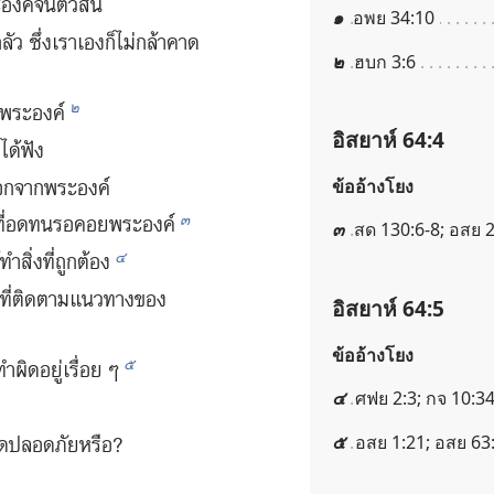
งค์​จน​ตัว​สั่น
๑
อพย 34:10
ัว ซึ่ง​เรา​เอง​ก็​ไม่​กล้า​คาด​
๒
ฮบก 3:6
๒
้า​พระองค์
อิสยาห์ 64:4
ได้​ฟัง
​นอก​จาก​พระองค์
ข้ออ้างโยง
๓
​คน​ที่​อด​ทน​รอ​คอย​พระองค์
๓
สด 130:6-8; อสย 2
๔
ำ​สิ่ง​ที่​ถูก​ต้อง
​ที่​ติด​ตาม​แนว​ทาง​ของ​
อิสยาห์ 64:5
ข้ออ้างโยง
๕
ำ​ผิด​อยู่​เรื่อย ๆ
๔
ศฟย 2:3; กจ 10:34
๕
อสย 1:21; อสย 63
​รอด​ปลอด​ภัย​หรือ?