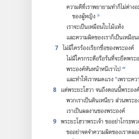
ความ​ดี​ที่​เรา​พยายาม​ทำ​ก็​ไม่​ต่าง​อะ
๖
ของ​ผู้​หญิง
เรา​จะ​เป็น​เหมือน​ใบ​ไม้​แห้ง
และ​ความ​ผิด​ของ​เรา​ก็​เป็น​เหมือน​ลม
7
​
ไม่​มี​ใคร​ร้อง​เรียก​ชื่อ​ของ​พระองค์
ไม่​มี​ใคร​กระตือรือร้น​ที่​จะ​ยึด​พระอ
๗
พระองค์​หัน​หน้า​หนี​เรา​ไป
และ​ทำ​ให้​เรา​หมด​แรง
เพราะ​ควา
*
8
แต่​พระ​ยะโฮวา จน​ถึง​ตอน​นี้​พระองค์​ก็
พวก​เรา​เป็น​ดิน​เหนียว ส่วน​พระองค์
เรา​เป็น​ผล​งาน​ของ​พระองค์
9
พระ​ยะโฮวา​พระเจ้า ขอ​อย่า​โกรธ​พวก​
ขอ​อย่า​จด​จำ​ความ​ผิด​ของ​เรา​ตลอ