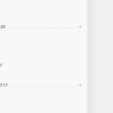
:20
ย”
7:17