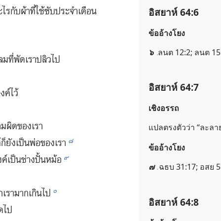
ไร​กับ​ผ้า​ที่​ใช้​ซับ​ประจำ​เดือน​
อิสยาห์ 64:6
ข้ออ้างโยง
๖
ลนต 12:2; ลนต 15
​ที่​พัด​เรา​ปลิว​ไป
อิสยาห์ 64:7
งค์​ไว้
เชิงอรรถ
ม​ผิด​ของ​เรา
แปล​ตรง​ตัว​ว่า “ละลา
๘
​ยัง​เป็น​พ่อ​ของ​เรา
ข้ออ้างโยง
๙
​เป็น​ช่าง​ปั้น​หม้อ
๗
ฉธบ 31:17; อสย 5
๐
เรา​มาก​เกิน​ไป
อิสยาห์ 64:8
ด​ไป