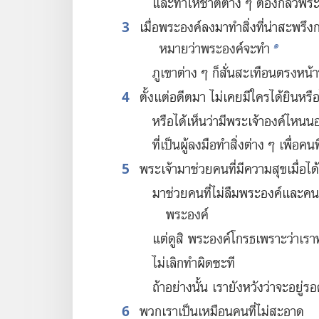
และ​ทำ​ให้​ชาติ​ต่าง ๆ ต้อง​กลัว​พระอ
3
เมื่อ​พระองค์​ลง​มา​ทำ​สิ่ง​ที่​น่า​สะพรึงกล
๑
หมาย​ว่า​พระองค์​จะ​ทำ
ภูเขา​ต่าง ๆ ก็​สั่น​สะเทือน​ตรง​หน
4
ตั้ง​แต่​อดีต​มา ไม่​เคย​มี​ใคร​ได้​ยิน​หรือ​
หรือ​ได้​เห็น​ว่า​มี​พระเจ้า​องค์​ไหน
ที่​เป็น​ผู้​ลง​มือ​ทำ​สิ่ง​ต่าง ๆ เพื่อ
5
พระเจ้า​มา​ช่วย​คน​ที่​มี​ความ​สุข​เมื่อ​ได้​ท
มา​ช่วย​คน​ที่​ไม่​ลืม​พระองค์​และ​คน
พระองค์
แต่​ดู​สิ พระองค์​โกรธ​เพราะ​ว่า​เรา​ท
ไม่​เลิก​ทำ​ผิด​ซะ​ที
ถ้า​อย่าง​นั้น เรา​ยัง​หวัง​ว่า​จะ​อยู่
6
พวก​เรา​เป็น​เหมือน​คน​ที่​ไม่​สะอาด