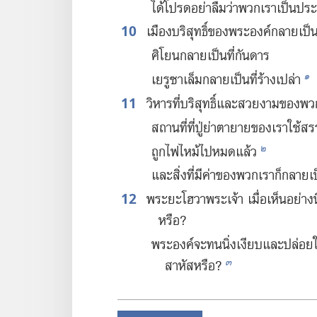
ได้​โปรด​อย่า​ลืม​ว่า​พวก​เรา​เป็น
10
เมือง​บริสุทธิ์​ของ​พระองค์​กลาย​เป็น​
ศิโยน​กลาย​เป็น​ที่​กันดาร
๑
เยรูซาเล็ม​กลาย​เป็น​ที่​ร้าง​เปล่า
11
วิหาร​ที่​บริสุทธิ์​และ​สวย​งาม​ของ​พว
สถาน​ที่​ที่​ปู่​ย่า​ตา​ยาย​ของ​เรา​ใช
๒
ถูก​ไฟ​ไหม้​ไป​หมด​แล้ว
และ​สิ่ง​ที่​มี​ค่า​ของ​พวก​เรา​ก็​กลาย​
12
พระ​ยะโฮวา​พระเจ้า เมื่อ​เห็น​อย่าง​นี้
หรือ?
พระองค์​จะ​ทน​นิ่ง​เงียบ​และ​ปล่อย​ใ
๓
สาหัส​หรือ?