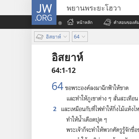
JW.ORG
พยานพระยะโฮวา
หน้าหลัก
คำสอนของคัมภ
อิสยาห์
64
อิสยาห์
64:1-12
64
ขอ​พระองค์​ลง​มา​ฉีก​ฟ้า​ให้​ขาด
และ​ทำ​ให้​ภูเขา​ต่าง ๆ สั่น​สะเทือน
2
และ​เหมือน​กับ​ที่​ไฟ​ทำ​ให้​กิ่ง​ไม้​แห้ง​ไ
ทำ​ให้​น้ำ​เดือด​ปุด ๆ
พระเจ้า​ก็​จะ​ทำ​ให้​พวก​ศัตรู​รู้​จัก​ช