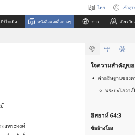
ไทย
เข้าสู่
เลือก
(เปิ
ภาษา
หน้า
ีร์ไบเบิล
หนังสือและสื่อต่างๆ
ข่าว
เกี่ยว​กับ
ใหม่
ใจความสำคัญของห
คำ​อธิษฐาน​ของ​คน​ท
พระ​ยะโฮวา​เป็น
หม้
อิสยาห์ 64:3
ื่อ​ของ​พระองค์
ข้ออ้างโยง