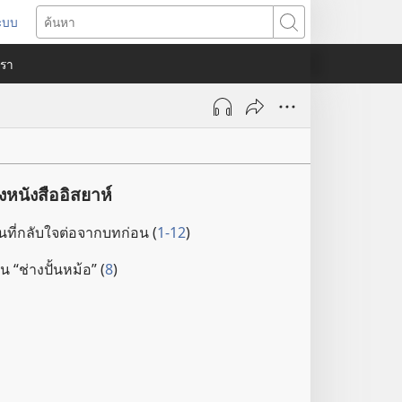
ระบบ
ด
ค้นหา
ต่าง
​เรา
)
นังสืออิสยาห์
ี่​กลับ​ใจ​ต่อ​จาก​บท​ก่อน (
1-12
)
 “ช่าง​ปั้น​หม้อ” (
8
)