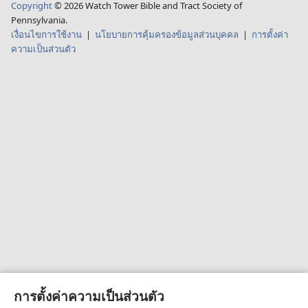
Copyright
©
2026
Watch Tower Bible and Tract Society of
Pennsylvania.
เงื่อนไขการใช้งาน
|
นโยบายการคุ้มครองข้อมูลส่วนบุคคล
|
การตั้งค่า
ความเป็นส่วนตัว
การตั้งค่าความเป็นส่วนตัว