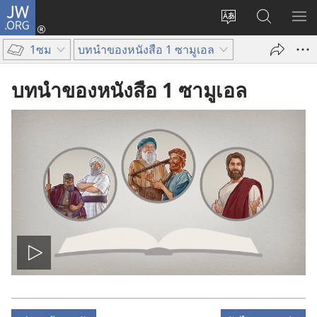
JW.ORG
เข้า
เปลี่ยน
ค้นหา
แส
สู่
ภาษา
ใน
เมน
ระบบ
1ซม
บทนำของหนังสือ 1 ซามูเอล
JW.ORG
(เปิด
หน้าต่าง
บทนำของหนังสือ 1 ซามูเอล
ใหม่)
เล่น
วีดีโอ