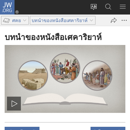
JW.ORG
เข้า
เปลี่ยน
ค้นหา
แส
สู่
ภาษา
ใน
เมน
ระบบ
ศคย
บทนำของหนังสือเศคาริยาห์
JW.ORG
(เปิด
หน้าต่าง
บทนำของหนังสือเศคาริยาห์
ใหม่)
เล่น
วีดีโอ