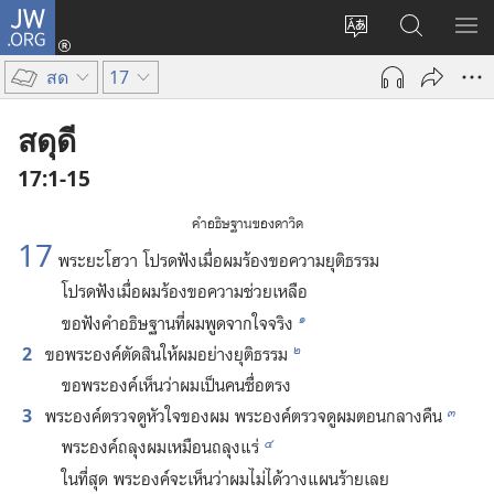
JW.ORG
เข้า
เปลี่ยน
ค้นหา
แส
สู่
ภาษา
ใน
เมน
ระบบ
สด
17
JW.ORG
(เปิด
หน้าต่าง
สดุดี
ใหม่)
17:1-15
คำ​อธิษฐาน​ของ​ดาวิด
17
พระ​ยะโฮวา โปรด​ฟัง​เมื่อ​ผม​ร้อง​ขอ​ความ​ยุติธรรม
โปรด​ฟัง​เมื่อ​ผม​ร้อง​ขอ​ความ​ช่วยเหลือ
๑
ขอ​ฟัง​คำ​อธิษฐาน​ที่​ผม​พูด​จาก​ใจ​จริง
๒
2
ขอ​พระองค์​ตัดสิน​ให้​ผม​อย่าง​ยุติธรรม
ขอ​พระองค์​เห็น​ว่า​ผม​เป็น​คน​ซื่อ​ตรง
๓
3
พระองค์​ตรวจ​ดู​หัวใจ​ของ​ผม พระองค์​ตรวจ​ดู​ผม​ตอน​กลางคืน
๔
พระองค์​ถลุง​ผม​เหมือน​ถลุง​แร่
ใน​ที่​สุด พระองค์​จะ​เห็น​ว่า​ผม​ไม่​ได้​วาง​แผน​ร้าย​เลย