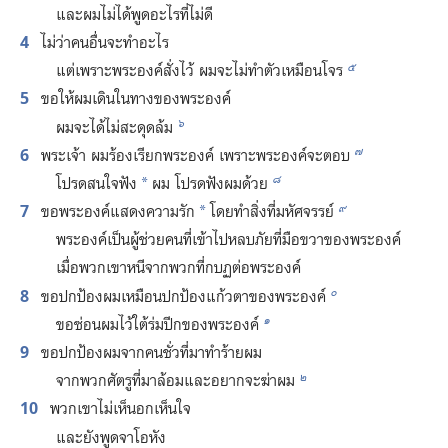
และ​ผม​ไม่​ได้​พูด​อะไร​ที่​ไม่​ดี
4
ไม่​ว่า​คน​อื่น​จะ​ทำ​อะไร
๕
แต่​เพราะ​พระองค์​สั่ง​ไว้ ผม​จะ​ไม่​ทำ​ตัว​เหมือน​โจร
5
ขอ​ให้​ผม​เดิน​ใน​ทาง​ของ​พระองค์
๖
ผม​จะ​ได้​ไม่​สะดุด​ล้ม
๗
6
พระเจ้า ผม​ร้อง​เรียก​พระองค์ เพราะ​พระองค์​จะ​ตอบ
๘
โปรด​สนใจ​ฟัง
ผม โปรด​ฟัง​ผม​ด้วย
*
๙
7
ขอ​พระองค์​แสดง​ความ​รัก
โดย​ทำ​สิ่ง​ที่​มหัศจรรย์
*
พระองค์​เป็น​ผู้​ช่วย​คน​ที่​เข้า​ไป​หลบ​ภัย​ที่​มือ​ขวา​ของ​พระองค์
เมื่อ​พวก​เขา​หนี​จาก​พวก​ที่​กบฏ​ต่อ​พระองค์
๐
8
ขอ​ปก​ป้อง​ผม​เหมือน​ปก​ป้อง​แก้วตา​ของ​พระองค์
๑
ขอ​ซ่อน​ผม​ไว้​ใต้​ร่ม​ปีก​ของ​พระองค์
9
ขอ​ปก​ป้อง​ผม​จาก​คน​ชั่ว​ที่​มา​ทำ​ร้าย​ผม
๒
จาก​พวก​ศัตรู​ที่​มา​ล้อม​และ​อยาก​จะ​ฆ่า​ผม
10
พวก​เขา​ไม่​เห็น​อก​เห็น​ใจ
และ​ยัง​พูด​จา​โอหัง