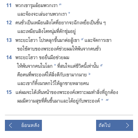
๓
11
พวก​เขา​รุม​ล้อม​พวก​เรา
และ​จ้อง​จะ​เล่น​งาน​พวก​เรา
*
12
คน​ชั่ว​เป็น​เหมือน​สิงโต​ที่​อยาก​จะ​ฉีก​เหยื่อ​เป็น​ชิ้น ๆ
​และ​เหมือน​สิงโต​หนุ่ม​ที่​ดัก​ซุ่ม​อยู่
๔
13
พระ​ยะโฮวา โปรด​ลุก​ขึ้น​มา​ต่อ​สู้​เขา
และ​จัด​การ​เขา
ขอ​ใช้​ดาบ​ของ​พระองค์​ช่วย​ผม​ให้​พ้น​จาก​คน​ชั่ว
14
พระ​ยะโฮวา ขอ​ยื่น​มือ​ช่วย​ผม
๕
ให้​พ้น​จาก​คน​ใน​โลก
ที่​สนใจ​แต่​ชีวิต​นี้​เท่า​นั้น
*
๖
คือ​คน​ที่​พระองค์​ให้​สิ่ง​ดี​กับ​เขา​มาก​มาย
และ​เขา​ก็​ทิ้ง​มรดก​ไว้​ให้​ลูก​ชาย​หลาย​คน
15
แต่​ผม​จะ​ได้​เห็น​หน้า​ของ​พระองค์​เพราะ​ผม​ทำ​สิ่ง​ที่​ถูก​ต้อง
๗
ผม​มี​ความ​สุข​ที่​ตื่น​ขึ้น​มา​และ​ได้​อยู่​กับ​พระองค์
*
ย้อนหลัง
ถัดไป