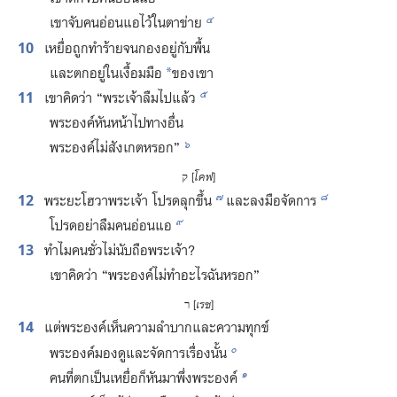
๔
เขา​จับ​คน​อ่อนแอ​ไว้​ใน​ตาข่าย
10
เหยื่อ​ถูก​ทำ​ร้าย​จน​กอง​อยู่​กับ​พื้น
และ​ตก​อยู่​ใน​เงื้อม​มือ
ของ​เขา
*
๕
11
เขา​คิด​ว่า “พระเจ้า​ลืม​ไป​แล้ว
พระองค์​หัน​หน้า​ไป​ทาง​อื่น
๖
พระองค์​ไม่​สังเกต​หรอก”
ק [
โคฟ
]
๗
๘
12
พระ​ยะโฮวา​พระเจ้า โปรด​ลุก​ขึ้น
และ​ลง​มือ​จัด​การ
๙
โปรด​อย่า​ลืม​คน​อ่อนแอ
13
ทำไม​คน​ชั่ว​ไม่​นับถือ​พระเจ้า?
เขา​คิด​ว่า “พระองค์​ไม่​ทำ​อะไร​ฉัน​หรอก”
ר [
เรช
]
14
แต่​พระองค์​เห็น​ความ​ลำบาก​และ​ความ​ทุกข์
๐
พระองค์​มอง​ดู​และ​จัด​การ​เรื่อง​นั้น
๑
คน​ที่​ตก​เป็น​เหยื่อ​ก็​หัน​มา​พึ่ง​พระองค์