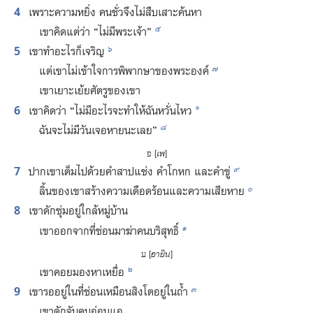
4
เพราะ​ความ​หยิ่ง คน​ชั่ว​จึง​ไม่​สืบ​เสาะ​ค้น​หา
๕
เขา​คิด​แต่​ว่า “ไม่​มี​พระเจ้า”
๖
5
เขา​ทำ​อะไร​ก็​เจริญ
๗
แต่​เขา​ไม่​เข้าใจ​การ​พิพากษา​ของ​พระองค์
เขา​เยาะเย้ย​ศัตรู​ของ​เขา
6
เขา​คิด​ว่า “ไม่​มี​อะไร​จะ​ทำ​ให้​ฉัน​หวั่นไหว
*
๘
ฉัน​จะ​ไม่​มี​วัน​เจอ​หายนะ​เลย”
פ [
เพ
]
๙
7
ปาก​เขา​เต็ม​ไป​ด้วย​คำ​สาป​แช่ง คำ​โกหก และ​คำ​ขู่
๐
ลิ้น​ของ​เขา​สร้าง​ความ​เดือดร้อน​และ​ความ​เสียหาย
8
เขา​ดัก​ซุ่ม​อยู่​ใกล้​หมู่​บ้าน
๑
เขา​ออก​จาก​ที่​ซ่อน​มา​ฆ่า​คน​บริสุทธิ์
ע [
อายิน
]
๒
เขา​คอย​มอง​หา​เหยื่อ
๓
9
เขา​รอ​อยู่​ใน​ที่​ซ่อน​เหมือน​สิงโต​อยู่​ใน​ถ้ำ
เขา​ดัก​จับ​คน​อ่อนแอ