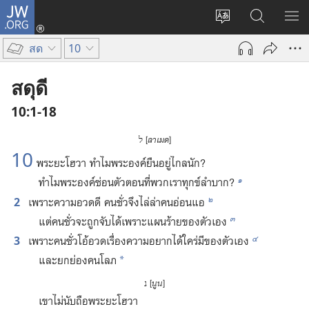
JW.ORG
เข้า
เปลี่ยน
ค้นหา
แส
สู่
ภาษา
ใน
เมน
ระบบ
สด
10
JW.ORG
(เปิด
หน้าต่าง
สดุดี
ใหม่)
10:1-18
​ל [
ลาเมด
]
10
พระ​ยะโฮวา ทำไม​พระองค์​ยืน​อยู่​ไกล​นัก?
๑
ทำไม​พระองค์​ซ่อน​ตัว​ตอน​ที่​พวก​เรา​ทุกข์​ลำบาก?
๒
2
เพราะ​ความ​อวดดี คน​ชั่ว​จึง​ไล่​ล่า​คน​อ่อนแอ
๓
แต่​คน​ชั่ว​จะ​ถูก​จับ​ได้​เพราะ​แผน​ร้าย​ของ​ตัว​เอง
๔
3
เพราะ​คน​ชั่ว​โอ้อวด​เรื่อง​ความ​อยาก​ได้​ใคร่​มี​ของ​ตัว​เอง
และ​ยกย่อง​คน​โลภ
*
נ [
นูน
]
เขา​ไม่​นับถือ​พระ​ยะโฮวา