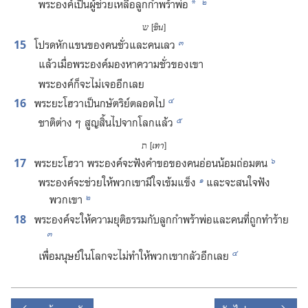
๒
พระองค์​เป็น​ผู้​ช่วยเหลือ​ลูก​กำพร้า​พ่อ
*
ש [
ชิน
]
๓
15
โปรด​หัก​แขน​ของ​คน​ชั่ว​และ​คน​เลว
แล้ว​เมื่อ​พระองค์​มอง​หา​ความ​ชั่ว​ของ​เขา
พระองค์​ก็​จะ​ไม่​เจอ​อีก​เลย
๔
16
พระ​ยะโฮวา​เป็น​กษัตริย์​ตลอด​ไป
๕
ชาติ​ต่าง ๆ สูญ​สิ้น​ไป​จาก​โลก​แล้ว
ת [
เทา
]
๖
17
พระ​ยะโฮวา พระองค์​จะ​ฟัง​คำ​ขอ​ของ​คน​อ่อนน้อม​ถ่อม​ตน
๑
พระองค์​จะ​ช่วย​ให้​พวก​เขา​มี​ใจ​เข้มแข็ง
และ​จะ​สนใจ​ฟัง​
๒
พวก​เขา
18
พระองค์​จะ​ให้​ความ​ยุติธรรม​กับ​ลูก​กำพร้า​พ่อ​และ​คน​ที่​ถูก​ทำ​ร้าย
๓
๔
เพื่อ​มนุษย์​ใน​โลก​จะ​ไม่​ทำ​ให้​พวก​เขา​กลัว​อีก​เลย