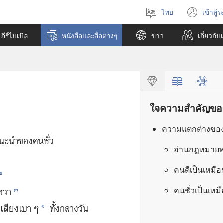
ไทย
เข้าสู่
เลือก
(เปิ
ภาษา
หน้า
ีร์ไบเบิล
หนังสือและสื่อต่างๆ
ข่าว
เกี่ยว​กับ
ใหม่
ใจความสำคัญของห
ความ​แตกต่าง​ของ
​แนะ​นำ​ของ​คน​ชั่ว
อ่าน​กฎหมาย​พระ
คน​ดี​เป็น​เหมือน​
๒
๓
คน​ชั่ว​เป็น​เหมื
โฮวา
​เสียง​เบา ๆ
ทั้ง​กลางวัน​
*