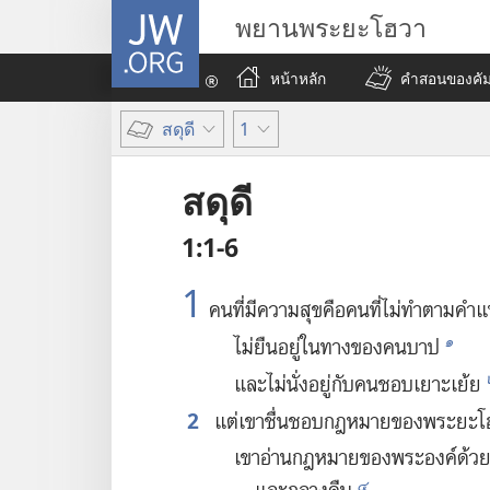
JW.ORG
พยานพระยะโฮวา
หน้าหลัก
คำสอนของคัมภ
สดุดี
1
สดุดี
1:1-6
1
คน​ที่​มี​ความ​สุข​คือ​คน​ที่​ไม่​ทำ​ตาม​คำ
๑
ไม่​ยืน​อยู่​ใน​ทาง​ของ​คน​บาป
และ​ไม่​นั่ง​อยู่​กับ​คน​ชอบ​เยาะเย้ย
2
แต่​เขา​ชื่น​ชอบ​กฎหมาย​ของ​พระ​ยะ
เขา​อ่าน​กฎหมาย​ของ​พระองค์​ด้วย
๔