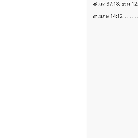
๘
สด 37:18; ยรม 12
๙
สภษ 14:12