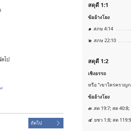
สดุดี 1:1
ำ
ข้ออ้างโยง
๑
สภษ 4:14
๒
สภษ 22:10
พัด​ไป
สดุดี 1:2
เชิงอรรถ
หรือ “เขา​ใคร่ครวญ​
๘
ข้ออ้างโยง
๓
สด 19:7; สด 40:8;
๔
ยชว 1:8; สด 119:
ถัดไป