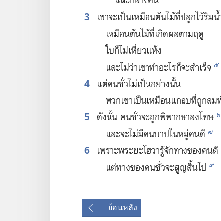
และ​กลางคืน
3
เขา​จะ​เป็น​เหมือน​ต้น​ไม้​ที่​ปลูก​ไว้​ริม​น้
เหมือน​ต้น​ไม้​ที่​เกิด​ผล​ตาม​ฤดู
ใบ​ก็​ไม่​เหี่ยว​แห้ง
๕
และ​ไม่​ว่า​เขา​ทำ​อะไร​ก็​จะ​สำเร็จ
4
แต่​คน​ชั่ว​ไม่​เป็น​อย่าง​นั้น
พวก​เขา​เป็น​เหมือน​แกลบ​ที่​ถูก​ลม​
5
๖
ดัง​นั้น คน​ชั่ว​จะ​ถูก​พิพากษา​ลง​โทษ
๗
และ​จะ​ไม่​มี​คน​บาป​ใน​หมู่​คน​ดี
6
เพราะ​พระ​ยะโฮวา​รู้​จัก​ทาง​ของ​คน​ดี
๙
แต่​ทาง​ของ​คน​ชั่ว​จะ​สูญ​สิ้น​ไป
ย้อนหลัง