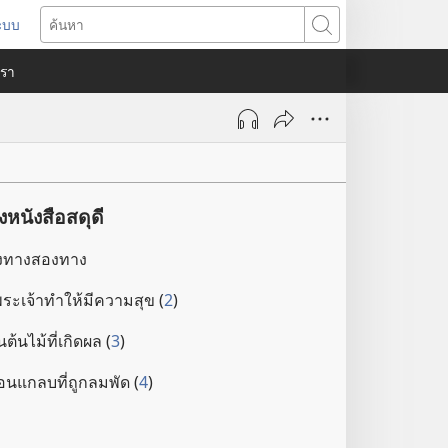
ระบบ
ด
ค้นหา
ต่าง
​เรา
)
นังสือสดุดี
​ทาง​สอง​ทาง
เจ้า​ทำ​ให้​มี​ความ​สุข (
2
)
ต้น​ไม้​ที่​เกิด​ผล (
3
)
อน​แกลบ​ที่​ถูก​ลม​พัด (
4
)