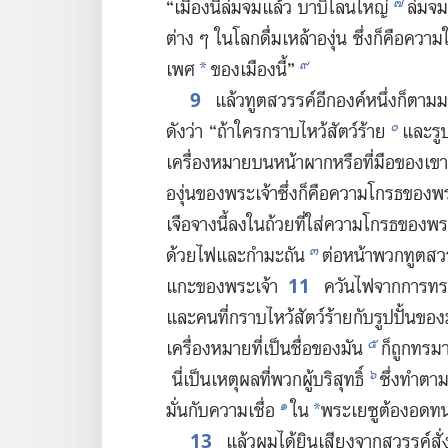
๗
“เมือง​นี้​ล่ม​จม​แล้ว บาบิโลน​ใหญ่
ล่ม​จม
ต่าง ๆ ใน​โลก​ดื่ม​เหล้า​องุ่น ซึ่ง​ก็​คือ​ควา
๙
เพศ
ของ​เมือง​นี้”
*
9
แล้ว​ทูตสวรรค์​อีก​องค์​หนึ่ง​ก็​ตาม​ม
๐
ดัง​ว่า “ถ้า​ใคร​กราบ​ไหว้​สัตว์​ร้าย
และ​รูป
เครื่องหมาย​บน​หน้าผาก​หรือ​ที่​มือ​ของ​เขา
องุ่น​ของ​พระเจ้า​ซึ่ง​ก็​คือ​ความ​โกรธ​ของ​พระ
เจือ​จาง​นี้​ลง​ใน​ถ้วย​ที่​ใส่​ความ​โกรธ​ของ​
๓
ด้วย​ไฟ​และ​กำมะถัน
ต่อ​หน้า​พวก​ทูตสวรรค
11
แกะ​ของ​พระเจ้า
ควัน​ไฟ​จาก​การ​ท
และ​คน​ที่​กราบ​ไหว้​สัตว์​ร้าย​กับ​รูป​ปั้น​ของ​ม
๕
เครื่องหมาย​ที่​เป็น​ชื่อ​ของ​มัน
ก็​ถูก​ทรมาน
๖
นี่​เป็น​เหตุ​ผล​ที่​พวก​ผู้​บริสุทธิ์
ซึ่ง​ทำ​ตา
๑
มั่น​กับ​ความ​เชื่อ
ใน
พระ​เยซู​ต้อง​อด​ท
*
13
แล้ว​ผม​ได้​ยิน​เสียง​จาก​สวรรค์​สั่ง​ว