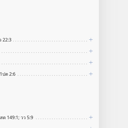
ว 22:3
 1ปต 2:6
 สด 149:1; วว 5:9