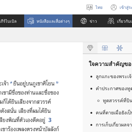
ไทย
เข้าสู่
เลือก
(เปิ
ภาษา
หน้า
ีร์ไบเบิล
หนังสือและสื่อต่างๆ
ข่าว
เกี่ยว​กับ
ใหม่
ใจความสำคัญของห
ลูก​แกะ​ของ​พระเจ
๑
๒
ะเจ้า
ยืน​อยู่​บน​ภูเขา​ศิโยน
คำ​ประกาศ​ของ​ทูต
​เขา​มี​ชื่อ​ของ​ท่าน​และ​ชื่อ​ของ​
ทูตสวรรค์​ที่​บิ
​ก็​ได้​ยิน​เสียง​จาก​สวรรค์​
ัง​สนั่น เสียง​ที่​ผม​ได้​ยิน​
คน​ที่​ตาย​เมื่อ​ยัง​เ
3
ยง​พิณ​ที่​ตัว​เอง​ดีด​อยู่
การ​เก็บ​เกี่ยว​ผล​จ
ขา​ร้อง​เพลง​ตรง​หน้า​บัลลังก์​