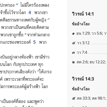
๗
ู้​ปกครอง
ไม่​มี​ใคร​ร้อง​เพลง​
4
จ้า​ซื้อ​ไว้​จาก​โลก
พวก​เขา​
วิวรณ์ 14:1
๙
ิด​ศีลธรรม​ทาง​เพศ​กับ​ผู้​หญิง
ข้ออ้างโยง
คร พวก​เขา​เป็น​คน​ที่​คอย​ติด​ตาม​
๑
ยน 1:29; วว 5:6; ว
๑
พวก​เขา​ถูก​ซื้อ
จาก​ท่ามกลาง​
5
​ลูก​แกะ​ของ​พระองค์
พวก​
๔
วว 3:12
๓
วว 7:4
​บิน​อยู่​กลาง​ท้องฟ้า เขา​มี​ข่าว​
๒
สด 2:6; ฮบ 12:22;
คน​บน​โลก กับ​ทุก​ประเทศ ทุก​
ขา​ประกาศ​เสียง​ดัง​ว่า “ให้​เกรง​
วิวรณ์ 14:3
 เพราะ​เวลา​ที่​พระองค์​จะ​
มัสการ​พระองค์​ผู้​สร้าง​ฟ้า โลก
ข้ออ้างโยง
๕
สด 33:3; สด 98:1;
​เป็น​องค์​ที่​สอง และ​พูด​ว่า