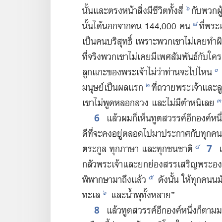
๖
นั้น​และ​ตรง​หน้า​สิ่ง​มี​ชีวิต​ทั้ง​สี่
กับ​พวก​ผ
๘
นั้น​ได้​นอก​จาก​คน 144,000 คน
ที่​พระเ
เป็น​คน​บริสุทธิ์ เพราะ​พวก​เขา​ไม่​เคย​ทำ​ผ
ที่​จริง​พวก​เขา​ไม่​เคย​มี​เพศ​สัมพันธ์​กับ​ใ
๐
ลูก​แกะ​ของ​พระเจ้า​ไม่​ว่า​ท่าน​จะ​ไป​ไหน
๒
มนุษย์​เป็น​ผล​แรก
ที่​ถวาย​พระเจ้า​และ
๓
เขา​ไม่​พูด​หลอก​ลวง และ​ไม่​มี​ตำหนิ​เลย
6
แล้ว​ผม​ก็​เห็น​ทูตสวรรค์​อีก​องค์​หนึ่ง
ดี​ที่​จะ​คง​อยู่​ตลอด​ไป​มา​ประกาศ​กับ​ทุก​
7
๔
ตระกูล ทุก​ภาษา และ​ทุก​ชน​ชาติ
เ
กลัว​พระเจ้า​และ​ยกย่อง​สรรเสริญ​พระองค์
๕
พิพากษา​มา​ถึง​แล้ว
ดัง​นั้น ให้​ทุก​คน​น
๖
ทะเล
และ​น้ำพุ​ทั้ง​หลาย”
8
แล้ว​ทูตสวรรค์​อีก​องค์​หนึ่ง​ก็​ตาม​มา