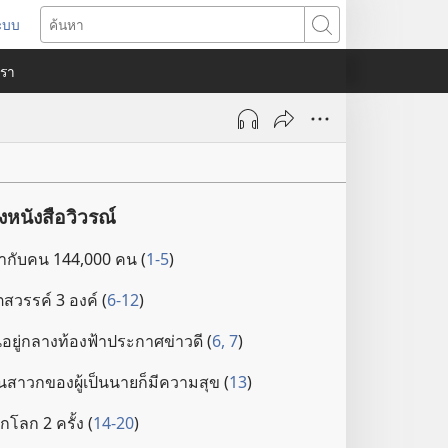
ระบบ
ด
ค้นหา
ต่าง
​เรา
)
นังสือวิวรณ์
้า​กับ​คน 144,000 คน (
1-5
)
สวรรค์ 3 องค์ (
6-12
)
น​อยู่​กลาง​ท้องฟ้า​ประกาศ​ข่าว​ดี (
6, 7
)
ป็น​สาวก​ของ​ผู้​เป็น​นาย​ก็​มี​ความ​สุข (
13
)
าก​โลก 2 ครั้ง (
14-20
)