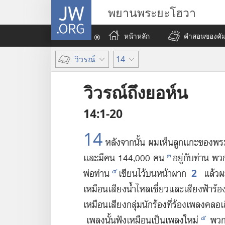
JW.ORG
พยานพระยะโฮวา
หน้าหลัก
คำสอนของคัมภ
วิวรณ์
14
วิวรณ์ถึงยอห์น
14:1-20
14
หลัง​จาก​นั้น ผม​เห็น​ลูก​แกะ​ของ​พร
๓
และ​มี​คน 144,000 คน
อยู่​กับ​ท่าน พวก
2
๔
พ่อ​ท่าน
เขียน​ไว้​บน​หน้าผาก
แล้ว​ผม
เหมือน​เสียง​น้ำ​ไหล​เชี่ยว​และ​เสียง​ฟ้า​ร้อง​ด
เหมือน​เสียง​กลุ่ม​นัก​ร้อง​ที่​ร้อง​เพลง​คลอ​เสี
๕
เพลง​นั้น​ฟัง​เหมือน​เป็น​เพลง​ใหม่
พวก​เ