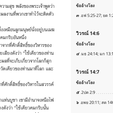
ข้ออ้างโยง
มี​ความ​สุข พลัง​ของ​พระเจ้า​พูด​ว่า
​งาน​ที่​พวก​เขา​ทำ​ไว้​จะ​ติด​ตัว​
๓
อฟ 5:25-27; ยด 1:
ง​เหมือน​ลูก​มนุษย์​นั่ง​อยู่​บน​เมฆ​
วิวรณ์ 14:6
ม​กริบ​อัน​หนึ่ง
ข้ออ้างโยง
จาก​ที่​ศักดิ์สิทธิ์​ของ​วิหาร​ของ​
วย​เสียง​ดัง​ว่า “ใช้​เคียว​ของ​ท่าน​
๔
มธ 24:14; มก 13:1
​ที่​จะ​เก็บ​เกี่ยว​จาก​โลก​ก็​สุก​
ึง​ตวัด​เคียว​ของ​ท่าน​มา​ที่​โลก และ​
วิวรณ์ 14:7
ข้ออ้างโยง
ี่​ศักดิ์สิทธิ์​ของ​วิหาร​ใน​สวรรค์
๕
2ปต 2:9
ก​แท่น​บูชา เขา​มี​อำนาจ​เหนือ​ไฟ
๖
อพย 20:11; สด 14
ยง​ดัง​ว่า “ใช้​เคียว​คม​กริบ​นั้น​