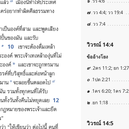
๖
วว 4:6
๘
​แล้ว
เมือง​นี้​ทำ​ให้​ประเทศ​
ม​ใคร่​อยาก​ทำ​ผิด​ศีลธรรม​ทาง​
๗
วว 4:4; วว 19:4
๘
วว 7:4
า​เป็น​องค์​ที่​สาม และ​พูด​เสียง​
​ปั้น​ของ​มัน และ​รับ​
วิวรณ์ 14:4
10
๑
เขา​จะ​ต้อง​ดื่ม​เหล้า​
องค์ พระเจ้า​เท​เหล้า​องุ่น​ที่​ไม่​
ข้ออ้างโยง
๒
พระองค์
และ​เขา​จะ​ถูก​ทรมาน​
๙
2คร 11:2; ยก 1:27
์​ที่​บริสุทธิ์​และ​ต่อ​หน้า​ลูก​
๐
1ปต 2:21
๔
รมาน
​จะ​ลอย​ขึ้น​ตลอด​ไป
*
๑
1คร 6:20; 1คร 7:2
ัน รวม​ทั้ง​ทุก​คน​ที่​ได้​รับ​
12
​ทั้ง​วัน​ทั้ง​คืน​ไม่​หยุด​เลย
๒
ยก 1:18
ม​กฎหมาย​ของ​พระเจ้า​และ​ยึด​
น”
วิวรณ์ 14:5
่า “ให้​เขียน​ว่า ต่อ​ไป​นี้ คน​ที่​