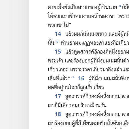
๒
ตาย​เมื่อ​ยัง​เป็น​สาวก​ของ​ผู้​เป็น​นาย
ก็​
ให้​พวก​เขา​พัก​จาก​งาน​หนัก​ของ​เขา เพราะ​ผล
พวก​เขา​ไป”
14
แล้ว​ผม​ก็​เห็น​เมฆ​ขาว และ​มี​ผู้​หนึ่
๓
นั้น
ท่าน​สวม​มงกุฎ​ทองคำ​และ​ถือ​เคียว​ค
15
แล้ว​ทูตสวรรค์​อีก​องค์​หนึ่ง​ออก​มา​
พระเจ้า และ​ร้อง​บอก​ผู้​ที่​นั่ง​บน​เมฆ​นั้น​ด้
เกี่ยว​เถอะ เพราะ​เวลา​เกี่ยว​มา​ถึง​แล้ว​และ​ผล
16
๔
เต็ม​ที่​แล้ว”
ผู้​ที่​นั่ง​บน​เมฆ​นั้น​จ
ผล​ที่​อยู่​บน​โลก​ก็​ถูก​เก็บ​เกี่ยว
17
ทูตสวรรค์​อีก​องค์​หนึ่ง​ออก​มา​จาก​ท
เขา​ก็​มี​เคียว​คม​กริบ​เหมือน​กัน
18
ทูตสวรรค์​อีก​องค์​หนึ่ง​ออก​มา​จา
เขา​ร้อง​บอก​ผู้​ที่​มี​เคียว​คม​กริบ​นั้น​ด้วย​เสี