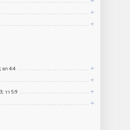
; ยก 4:4
3; วว 5:9