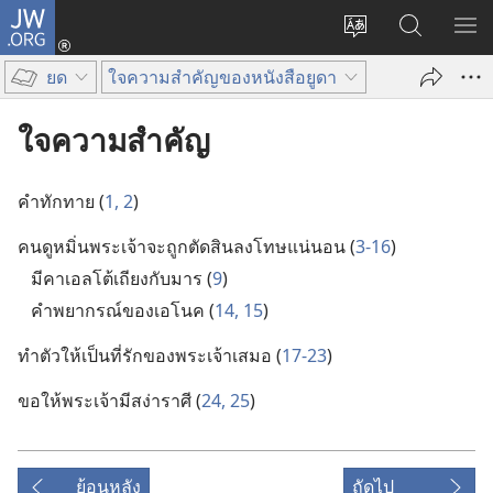
JW.ORG
เข้า
เปลี่ยน
ค้นหา
แส
สู่
ภาษา
ใน
เมน
ระบบ
ยด
ใจความสำคัญของหนังสือยูดา
JW.ORG
(เปิด
หน้าต่าง
ใจความสำคัญ
ใหม่)
คำ​ทักทาย (
1, 2
)
คน​ดูหมิ่น​พระเจ้า​จะ​ถูก​ตัดสิน​ลง​โทษ​แน่นอน (
3-16
)
มีคาเอล​โต้​เถียง​กับ​มาร (
9
)
คำ​พยากรณ์​ของ​เอโนค (
14, 15
)
ทำ​ตัว​ให้​เป็น​ที่​รัก​ของ​พระเจ้า​เสมอ (
17-23
)
ขอ​ให้​พระเจ้า​มี​สง่า​ราศี (
24, 25
)
ย้อนหลัง
ถัดไป