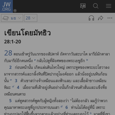
JW.ORG
เข้า
เปลี่ยน
ค้นหา
แส
สู่
ภาษา
ใน
เมน
ระบบ
มธ
28
JW.ORG
(เปิด
หน้าต่าง
เขียนโดยมัทธิว
ใหม่)
28:1-20
28
ตอน​เช้า​ตรู่​วัน​แรก​ของ​สัปดาห์ ถัด​จาก​วัน​สะบาโต มารีย์​มักดาลา​
๑
๒
กับ​มารีย์​อีก​คน​หนึ่ง
กลับ​ไป​ดู​ที่​ฝัง​ศพ​ของ​พระ​เยซู​อีก
2
ก่อน​หน้า​นั้น เกิด​แผ่นดิน​ไหว​ใหญ่ เพราะ​ทูต​ของ​พระ​ยะโฮวา​ลง​
มา​จาก​สวรรค์​และ​กลิ้ง​หิน​ที่​ปิด​ปาก​อุโมงค์​ออก แล้ว​นั่ง​อยู่​บน​หิน​ก้อน​
๓
3
นั้น
ตัว​เขา​สว่าง​จ้า​เหมือน​แสง​ฟ้า​แลบ และ​เสื้อ​ผ้า​ขาว​เหมือน​
๔
4
หิมะ
เมื่อ​ยาม​ที่​เฝ้า​อยู่​เห็น​อย่าง​นั้น​ก็​กลัว​จน​ตัว​สั่น​และ​แข็ง​ทื่อ​
เหมือน​คน​ตาย
5
แต่​ทูตสวรรค์​พูด​กับ​ผู้​หญิง​ทั้ง​สอง​ว่า “ไม่​ต้อง​กลัว ผม​รู้​ว่า​พวก​
๕
6
คุณ​มา​หา​พระ​เยซู​ที่​ถูก​ประหาร​บน​เสา
ท่าน​ไม่​ได้​อยู่​ที่​นี่ เพราะ​
๖
ท่าน​ถูก​ปลุก​ให้​ฟื้น​ขึ้น​จาก​ตาย​แล้ว​อย่าง​ที่​ท่าน​เคย​บอก​ไว้
มา​ดู​ที่​ที่​เขา​