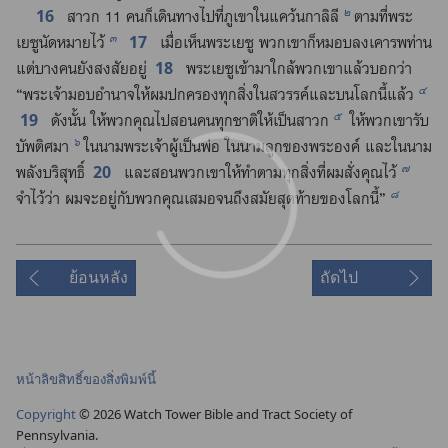
๒
16
สาวก 11 คน​ก็​เดิน​ทาง​ไป​ที่​ภูเขา​ใน​แคว้น​กาลิลี
ตาม​ที่​พระ​
๓
17
เยซู​นัด​หมาย​ไว้
เมื่อ​เห็น​พระ​เยซู พวก​เขา​ก็​หมอบ​ลง​เคารพ​ท่าน
18
แต่​บาง​คน​ยัง​สงสัย​อยู่
พระ​เยซู​เข้า​มา​ใกล้​พวก​เขา​แล้ว​บอก​ว่า
๔
“พระเจ้า​มอบ​อำนาจ​ให้​ผม​ปกครอง​ทุก​สิ่ง​ใน​สวรรค์​และ​บน​โลก​นี้​แล้ว
๕
19
ดัง​นั้น ให้​พวก​คุณ​ไป​สอน​คน​ทุก​ชาติ​ให้​เป็น​สาวก
ให้​พวก​เขา​รับ​
๖
บัพติศมา
ใน​นาม​พระเจ้า​ผู้​เป็น​พ่อ ใน​นาม​ลูก​ของ​พระองค์ และ​ใน​นาม​
๗
20
พลัง​บริสุทธิ์
และ​สอน​พวก​เขา​ให้​ทำ​ตาม​ทุก​สิ่ง​ที่​ผม​สั่ง​คุณ​ไว้
๘
จำ​ไว้​ว่า ผม​จะ​อยู่​กับ​พวก​คุณ​เสมอ​จน​ถึง​สมัย​สุด​ท้าย​ของ​โลก​นี้”
ย้อนหลัง
ถัดไป
หน้าลิขสิทธิ์ของสิ่งพิมพ์นี้
Copyright
©
2026
Watch Tower Bible and Tract Society of
Pennsylvania.