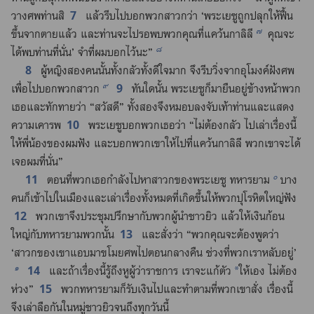
7
วาง​ศพ​ท่าน​สิ
แล้ว​รีบ​ไป​บอก​พวก​สาวก​ว่า ‘พระ​เยซู​ถูก​ปลุก​ให้​ฟื้น​
๗
ขึ้น​จาก​ตาย​แล้ว และ​ท่าน​จะ​ไป​รอ​พบ​พวก​คุณ​ที่​แคว้น​กาลิลี
คุณ​จะ​
๘
ได้​พบ​ท่าน​ที่​นั่น’ จำ​ที่​ผม​บอก​ไว้​นะ”
8
ผู้​หญิง​สอง​คน​นั้น​ทั้ง​กลัว​ทั้ง​ดีใจ​มาก จึง​รีบ​วิ่ง​จาก​อุโมงค์​ฝัง​ศพ​
๙
9
เพื่อ​ไป​บอก​พวก​สาวก
ทันใด​นั้น พระ​เยซู​ก็​มา​ยืน​อยู่​ข้าง​หน้า​พวก​
เธอ​และ​ทักทาย​ว่า “สวัสดี” ทั้ง​สอง​จึง​หมอบ​ลง​จับ​เท้า​ท่าน​และ​แสดง​
10
ความ​เคารพ
พระ​เยซู​บอก​พวก​เธอ​ว่า “ไม่​ต้อง​กลัว ไป​เล่า​เรื่อง​นี้​
ให้​พี่​น้อง​ของ​ผม​ฟัง และ​บอก​พวก​เขา​ให้​ไป​ที่​แคว้น​กาลิลี พวก​เขา​จะ​ได้​
เจอ​ผม​ที่​นั่น”
๐
11
ตอน​ที่​พวก​เธอ​กำลัง​ไป​หา​สาวก​ของ​พระ​เยซู ทหาร​ยาม
บาง​
คน​ก็​เข้า​ไป​ใน​เมือง​และ​เล่า​เรื่อง​ทั้ง​หมด​ที่​เกิด​ขึ้น​ให้​พวก​ปุโรหิต​ใหญ่​ฟัง
12
พวก​เขา​จึง​ประชุม​ปรึกษา​กับ​พวก​ผู้​นำ​ชาว​ยิว แล้ว​ให้​เงิน​ก้อน​
13
ใหญ่​กับ​ทหาร​ยาม​พวก​นั้น
และ​สั่ง​ว่า “พวก​คุณ​จะ​ต้อง​พูด​ว่า
‘สาวก​ของ​เขา​แอบ​มา​ขโมย​ศพ​ไป​ตอน​กลางคืน ช่วง​ที่​พวก​เรา​หลับ​อยู่’
๑
14
และ​ถ้า​เรื่อง​นี้​รู้​ถึง​หู​ผู้​ว่า​ราชการ เรา​จะ​แก้​ตัว
ให้​เอง ไม่​ต้อง​
*
15
ห่วง”
พวก​ทหาร​ยาม​ก็​รับ​เงิน​ไป​และ​ทำ​ตาม​ที่​พวก​เขา​สั่ง เรื่อง​นี้​
จึง​เล่า​ลือ​กัน​ใน​หมู่​ชาว​ยิว​จน​ถึง​ทุก​วัน​นี้