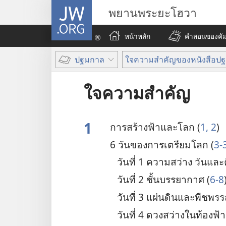
JW.ORG
พยานพระยะโฮวา
หน้าหลัก
คำสอนของคัมภ
ปฐมกาล
ใจความสำคัญของหนังสือป
ใจความสำคัญ
1
การ​สร้าง​ฟ้า​และ​โลก (
1, 2
)
6 วัน​ของ​การ​เตรียม​โลก (
3-
วัน​ที่ 1 ความ​สว่าง วัน​และ​
วัน​ที่ 2 ชั้น​บรรยากาศ (
6-8
วัน​ที่ 3 แผ่นดิน​และ​พืช​พร
วัน​ที่ 4 ดวง​สว่าง​ใน​ท้องฟ้า