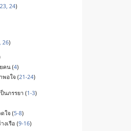
23, 24
)
, 26
)
)
าย​คน (
4
)
้า​พอ​ใจ (
21-24
)
​เป็น​ภรรยา (
1-3
)
วด​ใจ (
5-8
)
าง​เรือ (
9-16
)