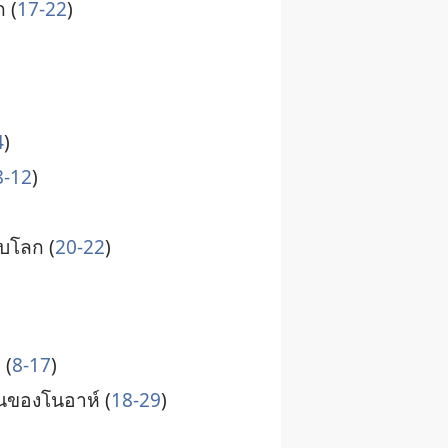
ก (
17-22
)
4
)
8-12
)
ับ​โลก (
20-22
)
 (
8-17
)
น​ของ​โนอาห์ (
18-29
)