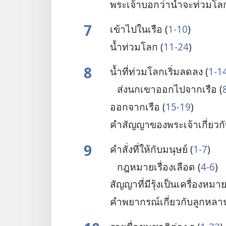
พระเจ้า​บอก​ว่า​น้ำ​จะ​ท่วม​โล
7
เข้า​ไป​ใน​เรือ (
1-10
)
น้ำ​ท่วม​โลก (
11-24
)
8
น้ำ​ที่​ท่วม​โลก​เริ่ม​ลด​ลง (
1-1
ส่ง​นก​เขา​ออก​ไป​จาก​เรือ (
ออก​จาก​เรือ (
15-19
)
คำ​สัญญา​ของ​พระเจ้า​เกี่ยว​ก
9
คำ​สั่ง​ที่​ให้​กับ​มนุษย์ (
1-7
)
กฎหมาย​เรื่อง​เลือด (
4-6
)
สัญญา​ที่​มี​รุ้ง​เป็น​เครื่องหมาย
คำ​พยากรณ์​เกี่ยว​กับ​ลูก​หลา