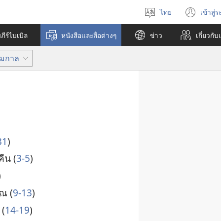
ไทย
เข้าสู่
เลือก
(เปิ
ภาษา
หน้า
ีร์ไบเบิล
หนังสือและสื่อต่างๆ
ข่าว
เกี่ยว​กับ
ใหม่
ฐมกาล
31
)
คืน (
3-5
)
)
รณ (
9-13
)
 (
14-19
)