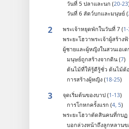
วัน​ที่ 5 ปลา​และ​นก (
20-23
วัน​ที่ 6 สัตว์​บก​และ​มนุษย์ (
2
พระเจ้า​หยุด​พัก​ใน​วัน​ที่ 7 (
1-
พระ​ยะโฮวา​พระเจ้า​ผู้​สร้าง​ฟ
ผู้​ชาย​และ​ผู้​หญิง​ใน​สวน​เอเด
มนุษย์​ถูก​สร้าง​จาก​ดิน (
7
)
ต้น​ไม้​ที่​ให้​รู้​ดี​รู้​ชั่ว ต้น​ไม้
การ​สร้าง​ผู้​หญิง (
18-25
)
3
จุด​เริ่ม​ต้น​ของ​บาป (
1-13
)
การ​โกหก​ครั้ง​แรก (
4, 5
)
พระ​ยะโฮวา​ตัดสิน​คน​ที่​กบฏ 
บอก​ล่วง​หน้า​ถึง​ลูก​หลาน​ของ