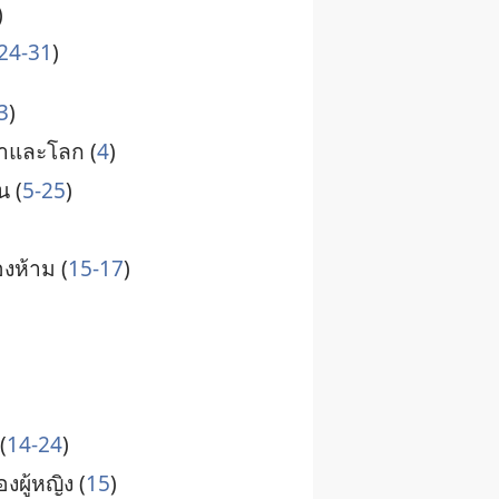
)
24-31
)
3
)
้า​และ​โลก (
4
)
น (
5-25
)
​ต้อง​ห้าม (
15-17
)
(
14-24
)
​ผู้​หญิง (
15
)