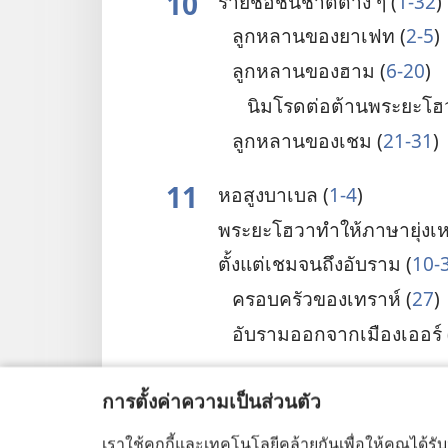
10
ราย​ชื่อ​ชน​ชาติ​ต่าง ๆ (
1-32
)
ลูก​หลาน​ของ​ยาเฟท (
2-5
)
ลูก​หลาน​ของ​ฮาม (
6-20
)
นิมโรด​ต่อ​ต้าน​พระ​ยะโฮ
ลูก​หลาน​ของ​เชม (
21-31
)
11
หอ​สูง​บาเบล (
1-4
)
พระ​ยะโฮวา​ทำ​ให้​ภาษา​ยุ่งเห
ตั้ง​แต่​เชม​จน​ถึง​อับราม (
10-
ครอบครัว​ของ​เทราห์ (
27
)
อับราม​ออก​จาก​เมือง​เออร์ 
12
อับราม​ออก​จาก​ฮาราน​ไป​ที่​
การตั้งค่าความเป็นส่วนตัว
พระเจ้า​สัญญา​กับ​อับราม (
เราใช้คุกกี้และเทคโนโลยีคล้ายกันเพื่อให้คุณได้รั