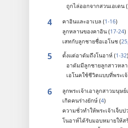
ถูก​ไล่​ออก​จาก​สวน​เอเดน (
4
คาอิน​และ​อาเบล (
1-16
)
ลูก​หลาน​ของ​คาอิน (
17-24
)
เสท​กับ​ลูก​ชาย​ชื่อ​เอโนช (
25
5
ตั้ง​แต่​อาดัม​ถึง​โนอาห์ (
1-32
อาดัม​มี​ลูก​ชาย​ลูก​สาว​หล
เอโนค​ใช้​ชีวิต​แบบ​ที่​พระเจ
6
ลูก​พระเจ้า​เอา​ลูก​สาว​มนุษย์
เกิด​คน​ร่าง​ยักษ์ (
4
)
ความ​ชั่ว​ทำ​ให้​พระเจ้า​เจ็บ​ป
โนอาห์​ได้​รับ​มอบหมาย​ให้​สร้