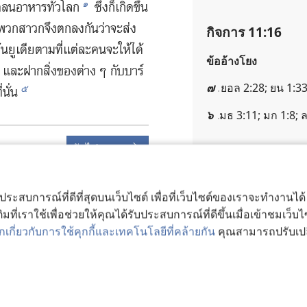
๑
คลน​อาหาร​ทั่ว​โลก
ซึ่ง​ก็​เกิด​ขึ้น​
วก​สาวก​จึง​ตก​ลง​กัน​ว่า​จะ​ส่ง​
กิจการ 11:16
คว้น​ยูเดีย​ตาม​ที่​แต่​ละ​คน​จะ​ให้​ได้
ข้ออ้างโยง
น และ​ฝาก​สิ่ง​ของ​ต่าง ๆ กับ​บาร์
๗
ยอล 2:28; ยน 1:33
๕
​นั่น
๖
มธ 3:11; มก 1:8; ล
ถัดไป
กิจการ 11:17
เชิงอรรถ
บประสบการณ์ที่ดีที่สุดบนเว็บไซต์ เพื่อที่เว็บไซต์ของเราจะทำงานไ
มที่เราใช้เพื่อช่วยให้คุณได้รับประสบการณ์ที่ดีขึ้นเมื่อเข้าชมเว็บ
หรือ “ขวาง​ทาง​พระเจ
เกี่ยวกับการใช้คุกกี้และเทคโนโลยีที่คล้ายกัน
คุณสามารถปรับเปลี่
ociety of Pennsylvania.
ข้ออ้างโยง
่วนบุคคล
|
การตั้งค่าความเป็นส่วนตัว
๘
กจ 10:47