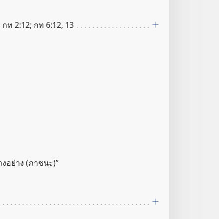
; กท 2:12; กท 6:12, 13
​บาง​อย่าง (ภาชนะ)”