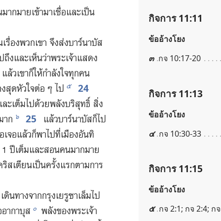
มาก​มาย​เข้า​มา​เชื่อ​และ​เป็น​
กิจการ 11:11
ข้ออ้างโยง
เรื่อง​พวก​เขา จึง​ส่ง​บาร์นาบัส
ป​ถึง​และ​เห็น​ว่า​พระเจ้า​แสดง​
๓
กจ 10:17-20
แล้ว​เขา​ก็​ให้​กำลังใจ​ทุก​คน
24
๕
่าง​สุด​หัวใจ​ต่อ ๆ ไป
กิจการ 11:13
ะ​เต็ม​ไป​ด้วย​พลัง​บริสุทธิ์ สิ่ง​
ข้ออ้างโยง
25
๖
ก​มาก
แล้ว​บาร์นาบัส​ก็​ไป​
๔
กจ 10:30-33
เจอ​แล้ว​ก็​พา​ไป​ที่​เมือง​อันทิ
่น 1 ปี​เต็ม​และ​สอน​คน​มาก​มาย
ว่า​คริสเตียน​เป็น​ครั้ง​แรก​ตาม​การ​
กิจการ 11:15
ข้ออ้างโยง
เดิน​ทาง​จาก​กรุง​เยรูซาเล็ม​ไป​
๕
กจ 2:1; กจ 2:4; กจ
๐
่อ​อากาบุส
พลัง​ของ​พระเจ้า​