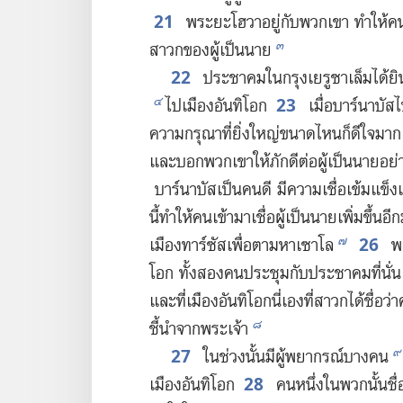
21
พระ​ยะโฮวา​อยู่​กับ​พวก​เขา ทำ​ให้​คน​
๓
สาวก​ของ​ผู้​เป็น​นาย
22
ประชาคม​ใน​กรุง​เยรูซาเล็ม​ได้​ยิน​
23
๔
ไป​เมือง​อันทิโอก
เมื่อ​บาร์นาบัส​ไ
ความ​กรุณา​ที่​ยิ่ง​ใหญ่​ขนาด​ไหน​ก็​ดีใจ​มาก 
และ​บอก​พวก​เขา​ให้​ภักดี​ต่อ​ผู้​เป็น​นาย​อย
บาร์นาบัส​เป็น​คน​ดี มี​ความ​เชื่อ​เข้มแข็ง​แล
นี้​ทำ​ให้​คน​เข้า​มา​เชื่อ​ผู้​เป็น​นาย​เพิ่ม​ขึ้น​อี
26
๗
เมือง​ทาร์ซัส​เพื่อ​ตาม​หา​เซาโล
พอ​
โอก ทั้ง​สอง​คน​ประชุม​กับ​ประชาคม​ที่​นั
และ​ที่​เมือง​อันทิโอก​นี่​เอง​ที่​สาวก​ได้​ชื่อ​
๘
ชี้​นำ​จาก​พระเจ้า
27
๙
ใน​ช่วง​นั้น​มี​ผู้​พยากรณ์​บาง​คน
28
เมือง​อันทิโอก
คน​หนึ่ง​ใน​พวก​นั้น​ชื