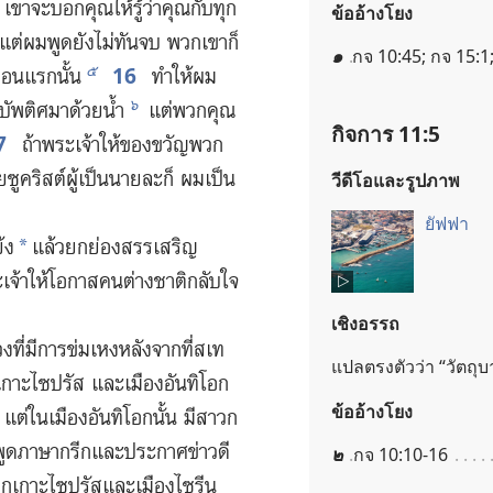
เขา​จะ​บอก​คุณ​ให้​รู้​ว่า​คุณ​กับ​ทุก​
ข้ออ้างโยง
ต่​ผม​พูด​ยัง​ไม่​ทัน​จบ พวก​เขา​ก็​
๑
กจ 10:45; กจ 15:1
16
๕
​ตอน​แรก​นั้น
ทำ​ให้​ผม​
๖
ให้​บัพติศมา​ด้วย​น้ำ
แต่​พวก​คุณ​
กิจการ 11:5
7
ถ้า​พระเจ้า​ให้​ของ​ขวัญ​พวก​
ยซู​คริสต์​ผู้​เป็น​นาย​ละ​ก็ ผม​เป็น​
วีดีโอและรูปภาพ
ยัฟฟา
ย้ง
แล้ว​ยกย่อง​สรรเสริญ​
*
เจ้า​ให้​โอกาส​คน​ต่าง​ชาติ​กลับ​ใจ​
เชิงอรรถ
ง​ที่​มี​การ​ข่มเหง​หลัง​จาก​ที่​สเท
แปล​ตรง​ตัว​ว่า “วัตถุ
กาะ​ไซปรัส และ​เมือง​อันทิโอก
ข้ออ้างโยง
แต่​ใน​เมือง​อันทิโอก​นั้น มี​สาวก​
​ที่​พูด​ภาษา​กรีก​และ​ประกาศ​ข่าว​ดี​
๒
กจ 10:10-16
​จาก​เกาะ​ไซปรัส​และ​เมือง​ไซรีน