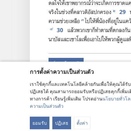
ดล​ใจ​ให้​เขา​พยากรณ์​ว่า​จะ​เกิด​การ​ขาด​แ
29
๒
จริง​ใน​ช่วง​ที่​คลาวดิอัส​ปกครอง
พ
๓
ความ​ช่วยเหลือ
ไป​ให้​พี่​น้อง​ที่​อยู่​ใน​แ
30
๔
แล้ว​พวก​เขา​ก็​ทำ​ตาม​ที่​ตก​ลง​กั
นาบัส​และ​เซาโล​เพื่อ​เอา​ไป​ให้​พวก​ผู้​ดู​แล​ที่
ย้อนหลัง
การตั้งค่าความเป็นส่วนตัว
เราใช้คุกกี้และเทคโนโลยีคล้ายกันเพื่อให้คุณได้รั
ปฏิเสธได้ คุณสามารถยอมรับหรือปฏิเสธคุกกี้เพิ่มเติ
หน้าลิขสิทธิ์ของสิ่งพิมพ์นี้
ทางการค้า เรียนรู้เพิ่มเติม โปรดอ่าน
นโยบายทั่วโลก
Copyright
©
2026
Watch Tower Bible and Tract S
ความเป็นส่วนตัว
เงื่อนไขการใช้งาน
|
นโยบายการคุ้มครองข้อมูลส
ยอมรับ
ปฏิเสธ
ตั้งค่า