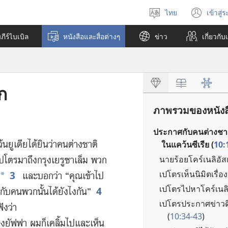
ไทย
เข้าสู่
เลือก
(เปิ
ภาษา
หน้า
ีร์ไบเบิล
หนังสือและสื่อต่างๆ
ข่าว
เกี่ยว​กับ
ใหม่
ก
ภาพรวมของหนังส
ประกาศ​กับ​คน​ต่าง​ชาติ​
น​ยูเดีย​ได้​ยิน​ว่า​คน​ต่าง​ชาติ​
ใน​แคว้น​ซีเรีย (
10:
นาย​ร้อย​โคร์เนลิอัส​
โตร​มา​ถึง​กรุง​เยรูซาเล็ม พวก​
เปโตร​เห็น​นิมิต​เรื่อง
3
และ​บอก​ว่า “คุณ​เข้า​ไป​
*
เปโตร​ไป​หา​โคร์เนลิอัส
4
​กับ​คน​พวก​นั้น​ได้​ยัง​ไง​กัน”
เปโตร​ประกาศ​ข่าว​ดี
ัง​ว่า
(
10:34-43
)
ง​ยัฟฟา ผม​ก็​เคลิ้ม​ไป​และ​เห็น​