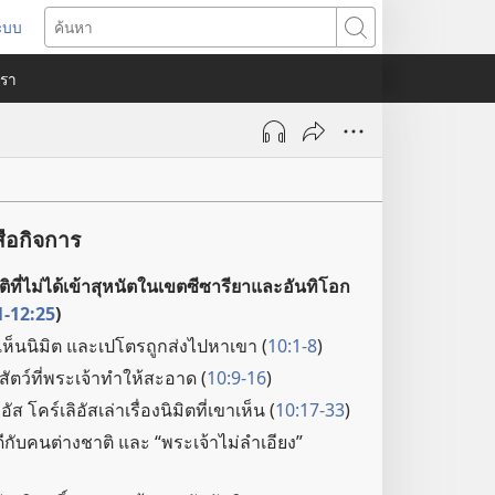
ระบบ
ด
ค้นหา
ต่าง
​เรา
)
ือกิจการ
ที่​ไม่​ได้​เข้า​สุหนัต​ใน​เขต​ซีซารียา​และ​อันทิโอก​
1-12:25
)
เห็น​นิมิต และ​เปโตร​ถูก​ส่ง​ไป​หา​เขา (
10:1-8
)
​สัตว์​ที่​พระเจ้า​ทำ​ให้​สะอาด (
10:9-16
)
 โค​ร์เลิอัส​เล่า​เรื่อง​นิมิต​ที่​เขา​เห็น (
10:17-33
)
​กับ​คน​ต่าง​ชาติ และ “พระเจ้า​ไม่​ลำเอียง”