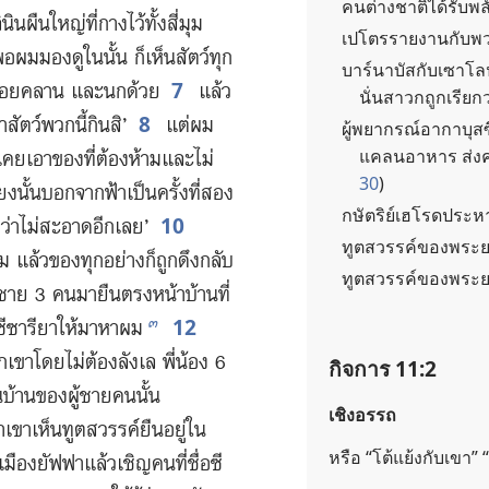
คน​ต่าง​ชาติ​ได้​รับ​พ
ิน​ผืน​ใหญ่​ที่​กาง​ไว้​ทั้ง​สี่​มุม​
เปโตร​รายงาน​กับ​พว
​ผม​มอง​ดู​ใน​นั้น ก็​เห็น​สัตว์​ทุก​
บาร์นาบัส​กับ​เซาโล​ป
7
์​เลื้อยคลาน และ​นก​ด้วย
แล้ว​
นั่น​สาวก​ถูก​เรียก​
8
​สัตว์​พวก​นี้​กิน​สิ’
แต่​ผม​
ผู้​พยากรณ์​อากาบุส​ซ
แคลน​อาหาร ส่ง​ความ
ย​เอา​ของ​ที่​ต้อง​ห้าม​และ​ไม่​
30
)
ง​นั้น​บอก​จาก​ฟ้า​เป็น​ครั้ง​ที่​สอง​
กษัตริย์​เฮโรด​ประหา
10
อ​ว่า​ไม่​สะอาด​อีก​เลย’
ทูตสวรรค์​ของ​พระ​ย
ม แล้ว​ของ​ทุก​อย่าง​ก็​ถูก​ดึง​กลับ​
ทูตสวรรค์​ของ​พระ​
​ชาย 3 คน​มา​ยืน​ตรง​หน้า​บ้าน​ที่​
12
๓
ซีซารียา​ให้​มา​หา​ผม
ก​เขา​โดย​ไม่​ต้อง​ลังเล พี่​น้อง 6
กิจการ 11:2
น​บ้าน​ของ​ผู้​ชาย​คน​นั้น
เชิงอรรถ
่า​เขา​เห็น​ทูตสวรรค์​ยืน​อยู่​ใน​
หรือ “โต้​แย้ง​กับ​เขา” 
เมือง​ยัฟฟา​แล้ว​เชิญ​คน​ที่​ชื่อ​ซี