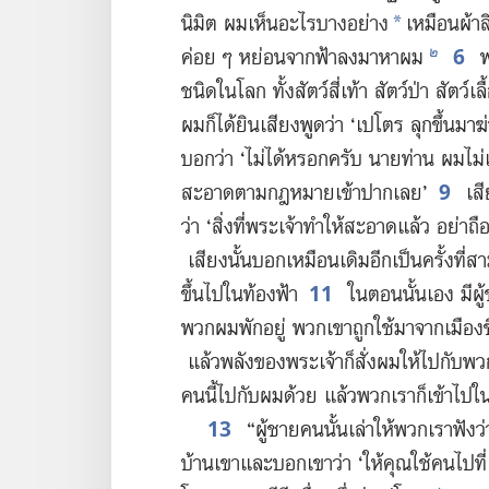
นิมิต ผม​เห็น​อะไร​บาง​อย่าง
เหมือน​ผ้า​ลิน
*
6
๒
ค่อย ๆ หย่อน​จาก​ฟ้า​ลง​มา​หา​ผม
พอ
ชนิด​ใน​โลก ทั้ง​สัตว์​สี่​เท้า สัตว์​ป่า สัตว
ผม​ก็​ได้​ยิน​เสียง​พูด​ว่า ‘เปโตร ลุก​ขึ้น​มา​ฆ่า
บอก​ว่า ‘ไม่​ได้​หรอก​ครับ นาย​ท่าน ผม​ไม่​เค
9
สะอาด​ตาม​กฎหมาย​เข้า​ปาก​เลย’
เสีย
ว่า ‘สิ่ง​ที่​พระเจ้า​ทำ​ให้​สะอาด​แล้ว อย่า​ถื
เสียง​นั้น​บอก​เหมือน​เดิม​อีก​เป็น​ครั้ง​ที่​สา
11
ขึ้น​ไป​ใน​ท้องฟ้า
ใน​ตอน​นั้น​เอง มี​ผู้
พวก​ผม​พัก​อยู่ พวก​เขา​ถูก​ใช้​มา​จาก​เมือง​
แล้ว​พลัง​ของ​พระเจ้า​ก็​สั่ง​ผม​ให้​ไป​กับ​พว
คน​นี้​ไป​กับ​ผม​ด้วย แล้ว​พวก​เรา​ก็​เข้า​ไป​ใ
13
“ผู้​ชาย​คน​นั้น​เล่า​ให้​พวก​เรา​ฟัง​ว
บ้าน​เขา​และ​บอก​เขา​ว่า ‘ให้​คุณ​ใช้​คน​ไป​ที่​