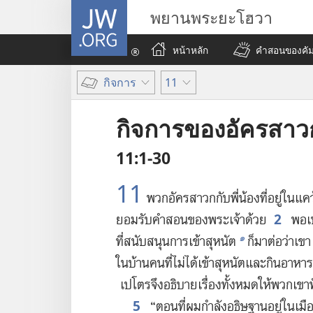
JW.ORG
พยานพระยะโฮวา
หน้าหลัก
คำสอนของคัมภ
กิจการ
11
กิจการของอัครสาว
11:1-30
11
พวก​อัครสาวก​กับ​พี่​น้อง​ที่​อยู่​ใน​แคว้
2
ยอม​รับ​คำ​สอน​ของ​พระเจ้า​ด้วย
พอ​เป
๑
ที่​สนับสนุน​การ​เข้า​สุหนัต
ก็​มา​ต่อ​ว่า​เขา
ใน​บ้าน​คน​ที่​ไม่​ได้​เข้า​สุหนัต​และ​กิน​อาหาร
เปโตร​จึง​อธิบาย​เรื่อง​ทั้ง​หมด​ให้​พวก​เขา​ฟ
5
“ตอน​ที่​ผม​กำลัง​อธิษฐาน​อยู่​ใน​เมือ