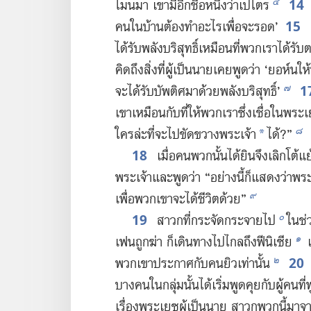
14
๔
โมน​มา เขา​มี​อีก​ชื่อ​หนึ่ง​ว่า​เปโตร
15
คน​ใน​บ้าน​ต้อง​ทำ​อะไร​เพื่อ​จะ​รอด’
แ
ได้​รับ​พลัง​บริสุทธิ์​เหมือน​ที่​พวก​เรา​ได้​รับ
คิด​ถึง​สิ่ง​ที่​ผู้​เป็น​นาย​เคย​พูด​ว่า ‘ยอห์น​
1
๗
จะ​ได้​รับ​บัพติศมา​ด้วย​พลัง​บริสุทธิ์’
เขา​เหมือน​กับ​ที่​ให้​พวก​เรา​ซึ่ง​เชื่อ​ใน​พระ​เ
๘
ใคร​ล่ะ​ที่​จะ​ไป​ขัด​ขวาง​พระเจ้า
ได้?”
*
18
เมื่อ​คน​พวก​นั้น​ได้​ยิน​จึง​เลิก​โต้​แ
พระเจ้า​และ​พูด​ว่า “อย่าง​นี้​ก็​แสดง​ว่า​พระ
๙
เพื่อ​พวก​เขา​จะ​ได้​ชีวิต​ด้วย”
19
๐
สาวก​ที่​กระจัด​กระจาย​ไป
ใน​ช่ว
๑
เฟน​ถูก​ฆ่า ก็​เดิน​ทาง​ไป​ไกล​ถึง​ฟีนิเซีย
เ
20
๒
พวก​เขา​ประกาศ​กับ​คน​ยิว​เท่า​นั้น
บาง​คน​ใน​กลุ่ม​นั้น​ได้​เริ่ม​พูด​คุย​กับ​ผู้​คน
เรื่อง​พระ​เยซู​ผู้​เป็น​นาย สาวก​พวก​นี้​มา