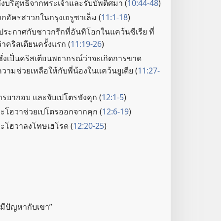
ลัง​บริสุทธิ์​จาก​พระเจ้า​และ​รับ​บัพติศมา (
10:44-48
)
ก​อัครสาวก​ใน​กรุง​เยรูซาเล็ม (
11:1-18
)
ระกาศ​กับ​ชาว​กรีก​ที่​อันทิโอก​ใน​แคว้น​ซีเรีย ที่​
ว่า​คริสเตียน​ครั้ง​แรก (
11:19-26
)
ึ่ง​เป็น​คริสเตียน​พยากรณ์​ว่า​จะ​เกิด​การ​ขาด​
​ช่วยเหลือ​ให้​กับ​พี่​น้อง​ใน​แคว้น​ยูเดีย (
11:27-
ร​ยากอบ และ​จับ​เปโตร​ขัง​คุก (
12:1-5
)
ะโฮวา​ช่วย​เปโตร​ออก​จาก​คุก (
12:6-19
)
ยะโฮวา​ลง​โทษ​เฮโรด (
12:20-25
)
“มี​ปัญหา​กับ​เขา”