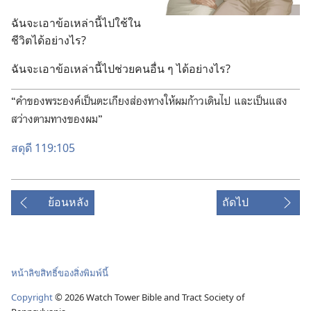
ฉัน​จะ​เอา​ข้อ​เหล่า​นี้​ไป​ใช้​ใน​
ชีวิต​ได้​อย่าง​ไร?
ฉัน​จะ​เอา​ข้อ​เหล่า​นี้​ไป​ช่วย​คน​อื่น ๆ ได้​อย่าง​ไร?
“คำ​ของ​พระองค์​เป็น​ตะเกียง​ส่อง​ทาง​ให้​ผม​ก้าว​เดิน​ไป และ​เป็น​แสง​
สว่าง​ตาม​ทาง​ของ​ผม”
สดุดี 119:105
ย้อนหลัง
ถัดไป
หน้าลิขสิทธิ์ของสิ่งพิมพ์นี้
Copyright
© 2026 Watch Tower Bible and Tract Society of