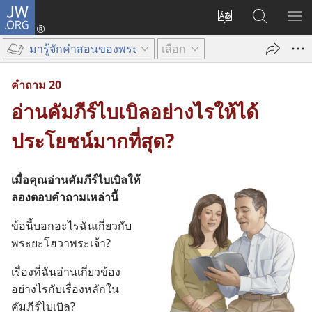
JW.ORG
เข้า
เปลี่ยน
ค้นหา
แส
สู่
ภาษา
ใน
เมน
ระบบ
มารู้จักคำสอนของพระเจ้า
เลือก
JW.ORG
(เปิด
หน้าต่าง
คำ​ถาม 20
ใหม่)
อ่านคัมภีร์ไบเบิลอย่างไรให้ได้
ประโยชน์มากที่สุด?
เมื่อ​คุณ​อ่าน​คัมภีร์​ไบเบิล​ให้​
ลอง​ตอบ​คำ​ถาม​เหล่า​นี้
ข้อ​นี้​บอก​อะไร​ฉัน​เกี่ยว​กับ​
พระ​ยะโฮวา​พระเจ้า?
เรื่อง​ที่​ฉัน​อ่าน​เกี่ยว​ข้อง​
อย่าง​ไร​กับ​เรื่อง​หลัก​ใน​
คัมภีร์​ไบเบิล?