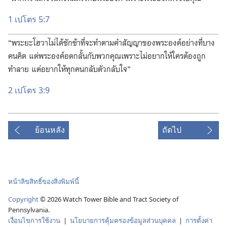
1 เปโตร 5:7
“พระ​ยะโฮวา​ไม่​ได้​ชักช้า​ที่​จะ​ทำ​ตาม​คำ​สัญญา​ของ​พระองค์​อย่าง​ที่​บาง​
คน​คิด แต่​พระองค์​อด​กลั้น​กับ​พวก​คุณ​เพราะ​ไม่​อยาก​ให้​ใคร​ต้อง​ถูก​
ทำลาย แต่​อยาก​ให้​ทุก​คน​กลับ​ตัว​กลับ​ใจ”
2 เปโตร 3:9
ย้อนหลัง
ถัดไป
หน้าลิขสิทธิ์ของสิ่งพิมพ์นี้
Copyright
© 2026 Watch Tower Bible and Tract Society of
Pennsylvania.
เงื่อนไขการใช้งาน
|
นโยบายการคุ้มครองข้อมูลส่วนบุคคล
|
การตั้งค่า