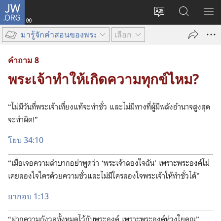
JW.ORG
เข้า
เปลี่ยน
ค้นหา
แส
สู่
ภาษา
ใน
เมน
ระบบ
มารู้จักคำสอนของพระเจ้า
เลือก
JW.ORG
(เปิด
หน้าต่าง
คำ​ถาม 8
ใหม่)
พระเจ้าทำให้เกิดความทุกข์ไหม?
“ไม่​มี​วัน​ที่​พระเจ้า​เที่ยง​แท้​จะ​ทำ​ชั่ว และ​ไม่​มี​ทาง​ที่​ผู้​มี​พลัง​อำนาจ​สูง​สุด​
จะ​ทำ​ผิด!”
โยบ 34:10
“เมื่อ​เจอ​ความ​ลำบาก​อย่า​พูด​ว่า ‘พระเจ้า​ลอง​ใจ​ฉัน’ เพราะ​พระองค์​ไม่​
เคย​ลอง​ใจ​ใคร​ด้วย​ความ​ชั่ว​และ​ไม่​มี​ใคร​ลอง​ใจ​พระเจ้า​ให้​ทำ​ชั่ว​ได้”
ยากอบ 1:13
“ฝาก​ความ​กังวล​ทั้ง​หมด​ไว้​กับ​พระองค์ เพราะ​พระองค์​ห่วงใย​คุณ”