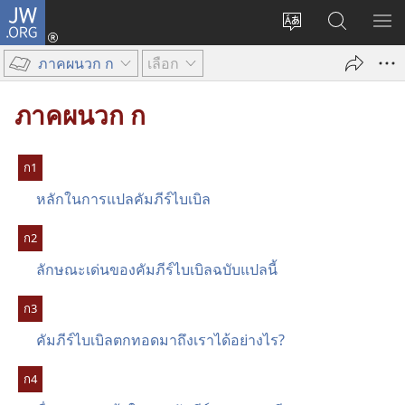
JW.ORG
เข้า
เปลี่ยน
ค้นหา
แส
สู่
ภาษา
ใน
เมน
ระบบ
ภาคผนวก ก
เลือก
JW.ORG
(เปิด
หน้าต่าง
ภาคผนวก ก
ใหม่)
ก​1
หลัก​ใน​การ​แปล​คัมภีร์​ไบเบิล
ก​2
ลักษณะ​เด่น​ของ​คัมภีร์​ไบเบิล​ฉบับ​แปล​นี้
ก​3
คัมภีร์​ไบเบิล​ตก​ทอด​มา​ถึง​เรา​ได้​อย่าง​ไร?
ก​4