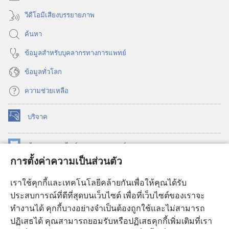
วีดีโอมีเสียงบรรยายภาพ
ค้นหา
ข้อมูล​สำหรับ​บุคลากร​ทาง​การ​แพทย์
ข้อมูล​ทั่ว​โลก
ความช่วยเหลือ
บริจาค
(เปิด
หน้าต่าง
ใหม่)
ห้องสมุด
ออนไลน์
ของ
วอชเทาเวอร์
(เปิด
การตั้งค่าความเป็นส่วนตัว
หน้าต่าง
®
JW Hub
ใหม่)
(เปิด
เราใช้คุกกี้และเทคโนโลยีคล้ายกันเพื่อให้คุณได้รับ
หน้าต่าง
JW Library®
ประสบการณ์ที่ดีที่สุดบนเว็บไซต์ เพื่อที่เว็บไซต์ของเราจะ
ใหม่)
ทำงานได้ คุกกี้บางอย่างจำเป็นต้องถูกใช้และไม่สามารถ
®
ห้องสมุดว็อชเทาเวอร์
ปฏิเสธได้ คุณสามารถยอมรับหรือปฏิเสธคุกกี้เพิ่มเติมที่เรา