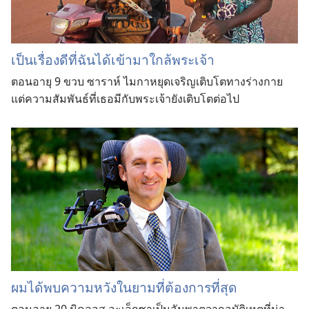
เป็น
เรื่อง
ดี
ที่
ฉัน
ได้
เข้า
มา
ใกล้
พระเจ้า
ตอน
อายุ 9 ขวบ ซาราห์ ไมกา
หยุด
เจริญ
เติบโต
ทาง
ร่าง
กาย
แต่
ความ
สัมพันธ์
ที่
เธอ
มี
กับ
พระเจ้า
ยัง
เติบโต
ต่อ
ไป
ผม
ได้
พบ
ความ
หวัง
ใน
ยาม
ที่
ต้องการ
ที่
สุด
ตอน
อายุ 20 มิคลอส อะเล็กซา
เป็น
อัมพาต
จาก
อุบัติเหตุ
ที่
น่า