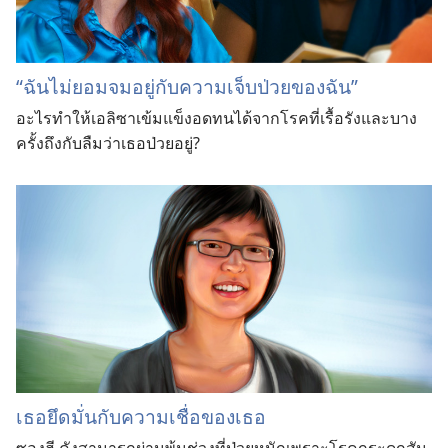
“ฉันไม่ยอมจมอยู่กับความเจ็บป่วยของฉัน”
อะไรทำให้เอลิซาเข้มแข็งอดทนได้จากโรคที่เรื้อรังและบาง
ครั้งถึงกับลืมว่าเธอป่วยอยู่?
เธอ
ยึด
มั่น
กับ
ความ
เชื่อ
ของ
เธอ
ซอง
ฮี คัง
สามารถ
ผ่าน
พ้น
ช่วง
ที่
ป่วย
หนัก
เพราะ
โรค
กระดูก
สัน