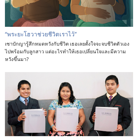
“พระ​ยะโฮวา​ช่วย​ชีวิต​เรา​ไว้”
เซาบักญา​รู้สึก​หมด​หวัง​กับ​ชีวิต เธอ​เลย​ตั้งใจ​จะ​จบ​ชีวิต​ตัว​เอง​
ไป​พร้อม​กับ​ลูก​สาว แต่​อะไร​ทำ​ให้​เธอ​เปลี่ยน​ใจ​และ​มี​ความ​
หวัง​ขึ้น​มา?