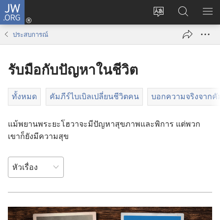
JW.ORG
เข้า
เปลี่ยน
ค้นหา
แส
สู่
ภาษา
ใน
เมน
ระบบ
ประสบการณ์
JW.ORG
(เปิด
หน้าต่าง
รับมือกับปัญหาในชีวิต
ใหม่)
ทั้งหมด
คัมภีร์ไบเบิลเปลี่ยนชีวิตคน
บอกความจริงจากคัมภ
แม้​พยาน​พระ​ยะโฮวา​จะ​มี​ปัญหา​สุขภาพ​และ​พิการ แต่​พวก​
เขา​ก็​ยัง​มี​ความ​สุข