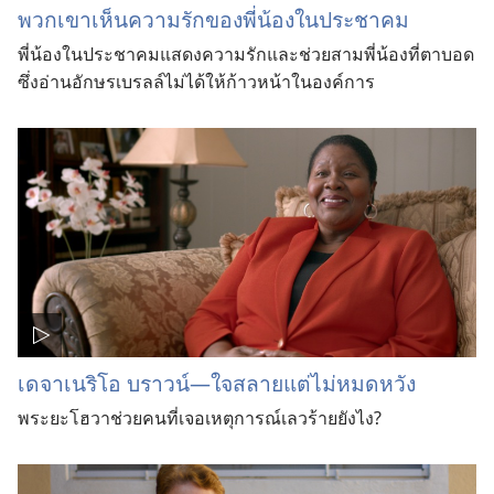
พวก​เขา​เห็น​ความ​รัก​ของ​พี่​น้อง​ใน​ประชาคม
พี่​น้อง​ใน​ประชาคม​แสดง​ความ​รัก​และ​ช่วย​สาม​พี่​น้อง​ที่​ตาบอด​
ซึ่ง​อ่าน​อักษร​เบรลล์​ไม่​ได้​ให้​ก้าว​หน้า​ใน​องค์การ
เดจาเนริโอ บราวน์—ใจสลายแต่ไม่หมดหวัง
พระยะโฮวาช่วยคนที่เจอเหตุการณ์เลวร้ายยังไง?