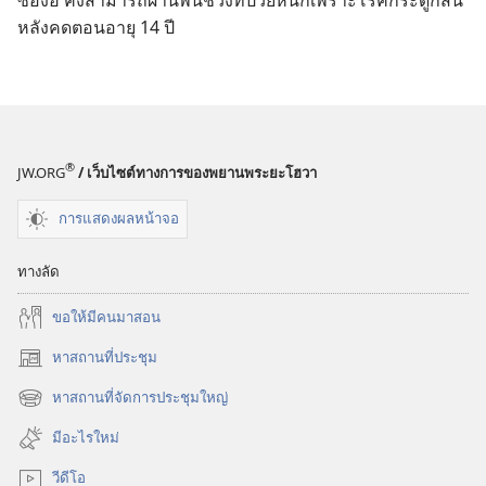
หลัง
คด
ตอน
อายุ 14 ปี
®
JW.ORG
/ เว็บไซต์ทางการของพยานพระยะโฮวา
การแสดงผลหน้าจอ
ทางลัด
ขอ​ให้​มี​คน​มา​สอน
หาสถานที่ประชุม
(เปิด
หน้าต่าง
หาสถานที่จัดการประชุมใหญ่
(เปิด
ใหม่)
หน้าต่าง
มีอะไรใหม่
ใหม่)
วีดีโอ