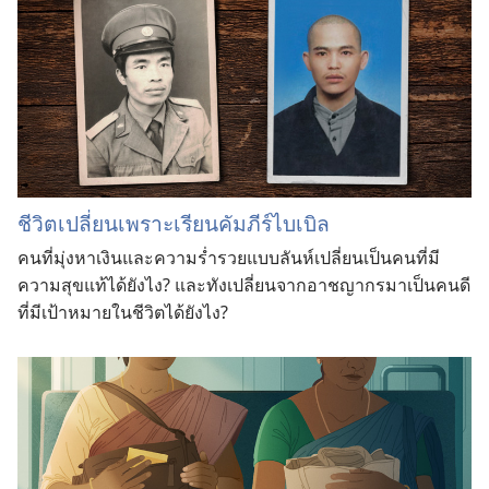
ชีวิต​เปลี่ยน​เพราะ​เรียน​คัมภีร์​ไบเบิล
คน​ที่​มุ่ง​หา​เงิน​และ​ความ​ร่ำรวย​แบบ​ลันห์​เปลี่ยน​เป็น​คน​ที่​มี​
ความ​สุข​แท้​ได้​ยังไง? และ​ทัง​เปลี่ยน​จาก​อาชญากร​มา​เป็น​คน​ดี​
ที่​มี​เป้าหมาย​ใน​ชีวิต​ได้​ยังไง?