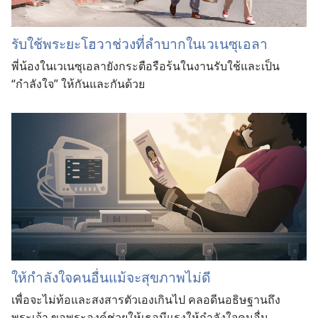
รับใช้​พระ​ยะโฮวา​ช่วง​ที่​ลำบาก​ใน​เวเนซุเอลา
พี่​น้อง​ใน​เวเนซุเอลา​ยัง​กระตือรือร้น​ใน​งาน​รับใช้​และ​เป็น
“กำลังใจ” ให้​กัน​และ​กัน​ด้วย
ให้กำลังใจคนอื่นแม้จะสุขภาพไม่ดี
เพื่อจะไม่ท้อและสงสารตัวเองเกินไป คลอดีนอธิษฐานถึง
พระเจ้า ขอพระองค์ช่วยให้เธอมีแรงให้กำลังใจคนอื่น