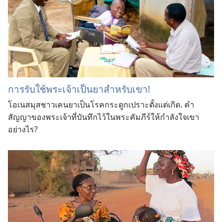
การ
รับใช้
พระเจ้า
เป็น
ยา
สำหรับ
เขา!
โอ
เนส
มุ
ส
ชาว
เคนยา
เป็น
โรค
กระดูก
เปราะ
ตั้ง
แต่
เกิด. คำ
สัญญา
ของ
พระเจ้า
ที่
บันทึก
ไว้
ใน
พระ
คัมภีร์
ให้
กำลังใจ
เขา
อย่าง
ไร?