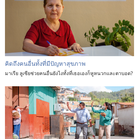
คิด​ถึง​คน​อื่น​ทั้ง​ที่​มี​ปัญหา​สุขภาพ
มาเรีย ลูเซีย​ช่วย​คน​อื่น​ยังไง​ทั้ง​ที่​เธอ​เอง​ก็​หู​หนวก​และ​ตา​บอด?