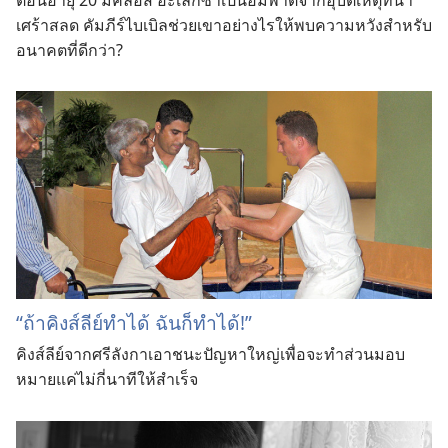
เศร้า
สลด คัมภีร์
ไบเบิล
ช่วย
เขา
อย่าง
ไร
ให้
พบ
ความ
หวัง
สำหรับ
อนาคต
ที่
ดี
กว่า?
“ถ้า
คิงส์ลีย์
ทำ
ได้ ฉัน
ก็
ทำ
ได้!”
คิงส์ลีย์
จาก
ศรีลังกา
เอา
ชนะ
ปัญหา
ใหญ่
เพื่อ
จะ
ทำ
ส่วน
มอบ
หมาย
แค่
ไม่
กี่
นาที
ให้
สำเร็จ