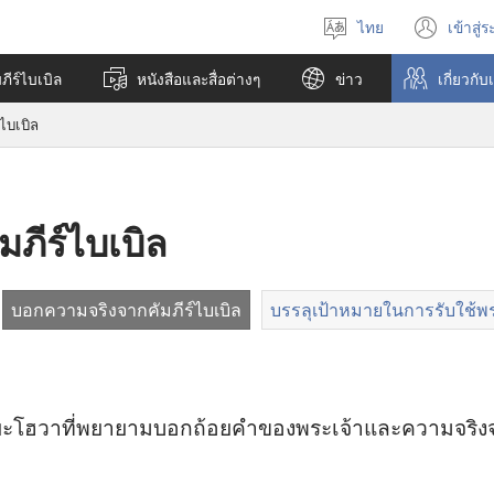
ไทย
เข้าสู่
เลือก
(เปิ
ภาษา
หน้า
ีร์ไบเบิล
หนังสือและสื่อต่างๆ
ข่าว
เกี่ยว​กับ
ใหม่
ไบเบิล
ภีร์ไบเบิล
บอกความจริงจากคัมภีร์ไบเบิล
บรรลุเป้าหมายในการรับใช้พร
ฮวา​ที่​พยายาม​บอก​ถ้อย​คำ​ของ​พระเจ้า​และ​ความ​จริง​จาก​คัม