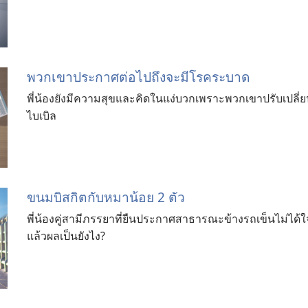
พวกเขาประกาศต่อไปถึงจะมีโรคระบาด
พี่น้องยังมีความสุขและคิดในแง่บวกเพราะพวกเขาปรับเปลี่ยนว
ไบเบิล
ขนม​บิสกิต​กับ​หมา​น้อย 2 ตัว
พี่​น้อง​คู่​สามี​ภรรยา​ที่​ยืน​ประกาศ​สาธารณะ​ข้าง​รถ​เข็น​ไม่​ได้​ใจ
แล้ว​ผล​เป็น​ยังไง?