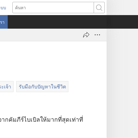
ระบบ
ด
ค้นหา
ต่าง
​เรา
)
ะเจ้า
รับมือกับปัญหาในชีวิต
ภีร์​ไบเบิล​ให้​มาก​ที่​สุด​เท่า​ที่​