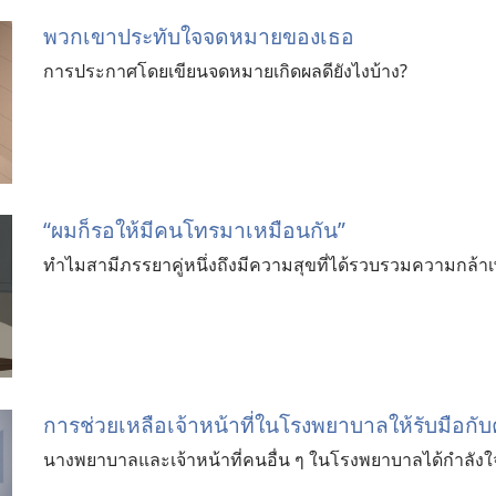
พวก​เขา​ประทับใจ​จดหมาย​ของ​เธอ
การ​ประกาศ​โดย​เขียน​จดหมาย​เกิด​ผล​ดี​ยังไง​บ้าง?
“ผม​ก็​รอ​ให้​มี​คน​โทร​มา​เหมือน​กัน”
ทำไม​สามี​ภรรยา​คู่​หนึ่ง​ถึง​มี​ความ​สุข​ที่​ได้​รวบ​รวม​ความ​กล้
การช่วยเหลือเจ้าหน้าที่ในโรงพยาบาลให้รับมือกั
นางพยาบาลและเจ้าหน้าที่คนอื่น ๆ ในโรงพยาบาลได้กำลัง