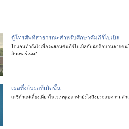
ตู้​โทรศัพท์​สาธารณะ​สำหรับ​ศึกษา​คัมภีร์​ไบเบิล
ไดแอน​ทำ​ยังไง​เพื่อ​จะ​สอน​คัมภีร์​ไบเบิล​กับ​นัก​ศึกษา​หลาย​คน​ใน​หมู
อินเทอร์เน็ต?
เธอ​ทึ่ง​กับ​ผล​ที่​เกิด​ขึ้น
เดซิก้า​แม่​เลี้ยง​เดี่ยว​ใน​เวเนซุเอลา​ทำ​ยังไง​ถึง​ประสบ​ความ​สำ