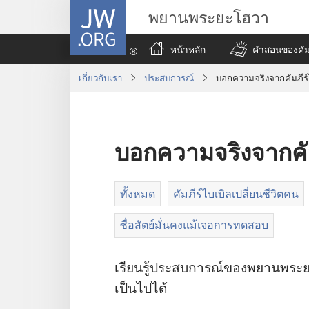
JW.ORG
พยานพระยะโฮวา
หน้าหลัก
คำสอนของคัมภ
เกี่ยว​กับ​เรา
ประสบการณ์
บอกความจริงจากคัมภีร์
บอกความจริงจากคัม
ทั้งหมด
คัมภีร์ไบเบิลเปลี่ยนชีวิตคน
ซื่อสัตย์มั่นคงแม้เจอการทดสอบ
เรียน​รู้​ประสบการณ์​ของ​พยาน​พระ​ยะโ
เป็น​ไป​ได้