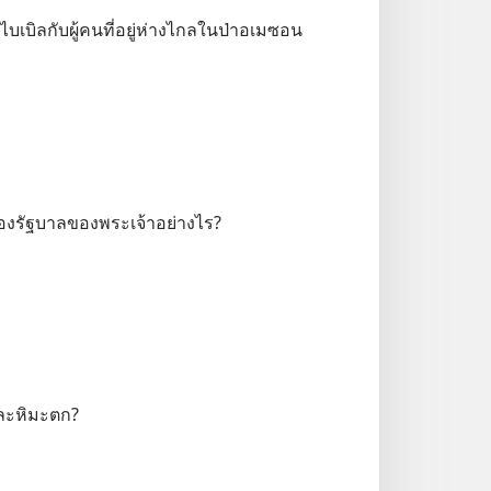
เบิลกับผู้คนที่อยู่ห่างไกลในป่าอเมซอน
องรัฐบาลของพระเจ้าอย่างไร?
และหิมะตก?