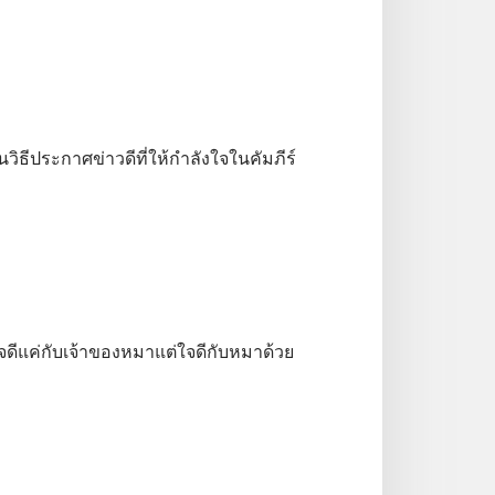
ิธีประกาศข่าวดีที่ให้กำลังใจในคัมภีร์
​ดี​แค่​กับ​เจ้า​ของ​หมา​แต่​ใจ​ดี​กับ​หมา​ด้วย