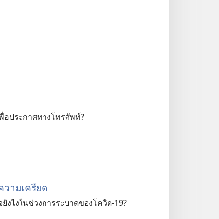
า​เพื่อ​ประกาศ​ทาง​โทรศัพท์?
บความเครียด
ใจยังไงในช่วงการระบาดของโควิด-19?