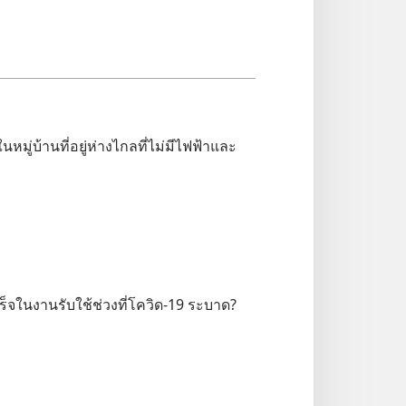
่​บ้าน​ที่​อยู่​ห่าง​ไกล​ที่​ไม่​มี​ไฟฟ้า​และ​
เร็จ​ใน​งาน​รับใช้​ช่วง​ที่​โควิด-19 ระบาด?