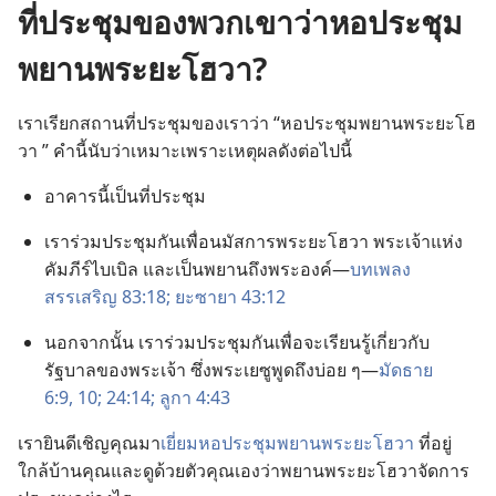
ที่​ประชุม​ของ​พวก​เขา​ว่า​หอ​ประชุม​
พยาน​พระ​ยะโฮวา?
เรา​เรียก​สถาน​ที่​ประชุม​ของ​เรา​ว่า “หอ​ประชุม​พยาน​พระ​ยะโฮ
วา ” คำ​นี้​นับ​ว่า​เหมาะ​เพราะ​เหตุ​ผล​ดัง​ต่อ​ไป​นี้
อาคาร​นี้​เป็น​ที่​ประชุม
เรา​ร่วม​ประชุม​กัน​เพื่อ​นมัสการ​พระ​ยะโฮวา พระเจ้า​แห่ง​
คัมภีร์​ไบเบิล และ​เป็น​พยาน​ถึง​พระองค์—
บทเพลง​
สรรเสริญ 83:18;
ยะซายา 43:12
นอก​จาก​นั้น เรา​ร่วม​ประชุม​กัน​เพื่อ​จะ​เรียน​รู้​เกี่ยว​กับ​
รัฐบาล​ของ​พระเจ้า ซึ่ง​พระ​เยซู​พูด​ถึง​บ่อย ๆ—
มัดธาย
6:9, 10;
24:14;
ลูกา 4:43
เรา​ยินดี​เชิญ​คุณ​มา​
เยี่ยม​หอ​ประชุม​พยาน​พระ​ยะโฮวา
​ที่​อยู่​
ใกล้​บ้าน​คุณ​และ​ดู​ด้วย​ตัว​คุณ​เอง​ว่า​พยาน​พระ​ยะโฮวา​จัด​การ​