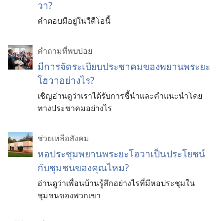
วา?
คำ​ตอบ​มี​อยู่​ใน​วีดีโอ​นี้
คำถามที่พบบ่อย
มีการจัดระเบียบประชาคมของพยานพระยะ
โฮวาอย่างไร?
เชิญอ่านดูว่าเราได้รับการชี้นำและคำแนะนำโดย
ทางประชาคมอย่างไร
ช่วยเหลือสังคม
หอ​ประชุม​พยาน​พระ​ยะโฮวา​เป็น​ประโยชน์​
กับ​ชุมชน​ของ​คุณ​ไหม?
อ่าน​ดู​ว่า​เพื่อน​บ้าน​รู้​สึก​อย่างไร​ที่​มี​หอ​ประชุม​ใน​
ชุมชน​ของ​พวก​เขา