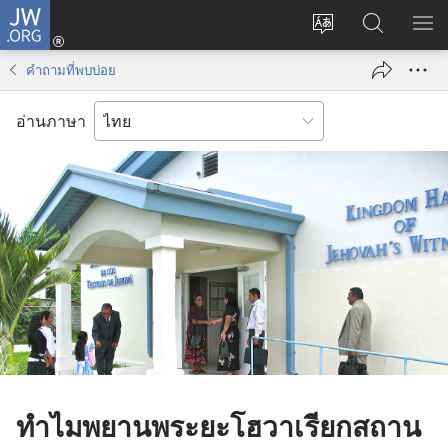
JW.ORG
เข้า
เปลี่ยน
ค้นหา
แส
สู่
ภาษา
ใน
เมน
ระบบ
คำถามที่พบบ่อย
JW.ORG
(เปิด
หน้าต่าง
อ่านภาษา
ใหม่)
ทำไม​พยาน​พระ​ยะโฮวา​เรียก​สถาน​