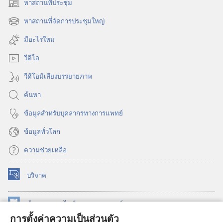
หาสถานที่ประชุม
(เปิด
หน้าต่าง
หาสถานที่จัดการประชุมใหญ่
(เปิด
ใหม่)
หน้าต่าง
มีอะไรใหม่
ใหม่)
วีดีโอ
วีดีโอมีเสียงบรรยายภาพ
ค้นหา
ข้อมูล​สำหรับ​บุคลากร​ทาง​การ​แพทย์
ข้อมูล​ทั่ว​โลก
ความช่วยเหลือ
บริจาค
(เปิด
หน้าต่าง
ใหม่)
ห้องสมุด
ออนไลน์
ของ
วอชเทาเวอร์
(เปิด
การตั้งค่าความเป็นส่วนตัว
หน้าต่าง