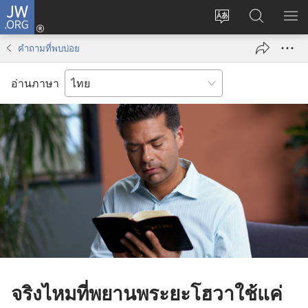
JW.ORG
เข้า
เปลี่ยน
ค้นหา
แส
สู่
ภาษา
ใน
เมน
ระบบ
คำถามที่พบบ่อย
JW.ORG
(เปิด
หน้าต่าง
อ่านภาษา
ใหม่)
จริง​ไหม​ที่​พยาน​พระ​ยะโฮวา​ใช้​แค่​