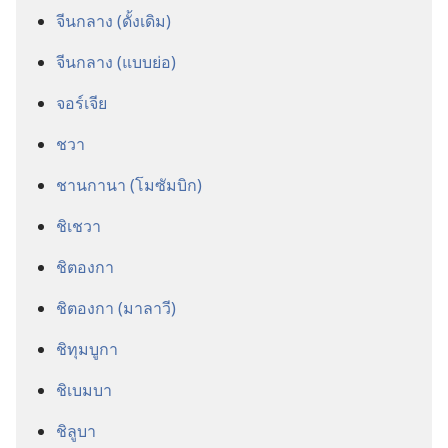
จีน​กลาง (ดั้งเดิม)
จีน​กลาง (แบบย่อ)
จอร์เจีย
ชวา
ชานกานา (โมซัมบิก)
ชิเชวา
ชิตองกา
ชิตองกา (มาลาวี)
ชิทุมบูกา
ชิเบมบา
ชิลูบา