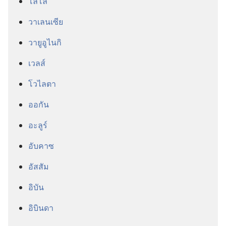
โลโล
วาเลนเซีย
วายูอูไนกิ
เวลส์
โวไลตา
ออกัน
อะลูร์
อับคาซ
อัสสัม
อิบัน
อิบินดา