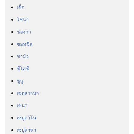
เช็ก
โชนา
ซองกา
ซอทซิล
ซามัว
ซีโลซี
ซูลู
เซตสวานา
เซนา
เซบูอาโน
เซปูลานา