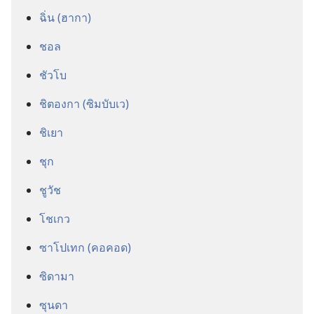
ฉิ่น (ฮากา)
ชอล
ชัวโบ
ชิตองกา (ซิมบับเว)
ชิเยา
ชุก
ชูวัช
โชเกว
ซาโปเทก (คอ​คอด)
ซิดามา
ซุนดา