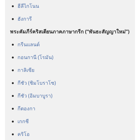
ฮีลีไกโนน
ฮังการี
พระ​คัมภีร์​คริสเตียน​ภาค​ภาษา​กรีก (“พันธะ​สัญญา​ใหม่”)
กรีนแลนด์
กอนกานี (โรมัน)
กาลิเซีย
กีชัว (ชิมโบราโซ)
กีชัว (อิมบาบูรา)
กีตองกา
เกกชี
คริโอ