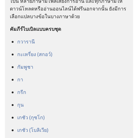
ไป​นี้ หลาย​ภาษา​มี​ไฟล์​เสียง​การ​อ่าน และ​ทุก​ภาษา​มี​ให้​
ดาวน์โหลด​หรือ​อ่าน​ออนไลน์​ได้​ฟรี​นอกจากนั้น ยัง​มี​การ​
เลือก​แปล​บาง​ข้อ​ใน​บาง​ภาษา​ด้วย
คัมภีร์​ไบเบิล​แบบ​ครบ​ชุด
กวารานี
กะเหรี่ยง (สกอว์)
กัมพูชา
กา
กรีก
กุน
เกชัว (กุซโก)
เกชัว (โบลิเวีย)