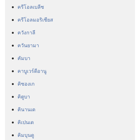
ครีโอลเบลีซ
ครีโอลมอริเชียส
ควังกาลี
ควันยามา
คัมบา
คาบูเวร์ดีอานู
คิซองเก
คิตูบา
คินานเด
คิเปนเด
คิมบุนดู