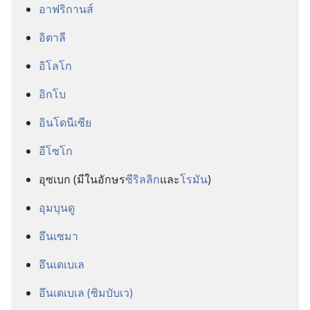
อาฟริกานส์
อิตาลี
อิโลโก
อิกโบ
อินโดนีเซีย
อีโซโก
อุซเบก (มี​ใน​อักษร​
ซีริลลิก
​และ​
โรมัน
)
อุมบุนดู
อึนเซมา
อึนเดเบเล
อึนเดเบเล (ซิมบับเว)