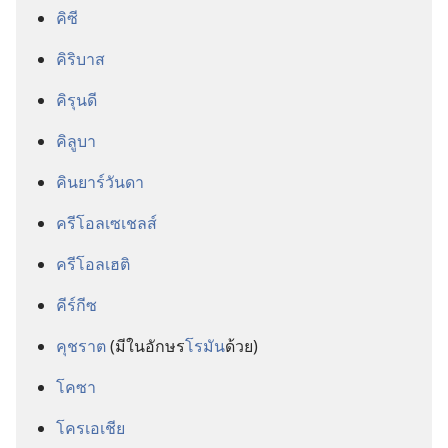
คิซี
คิริบาส
คิรุนดี
คิลูบา
คินยาร์วันดา
ครีโอลเซเชลส์
ครีโอลเฮติ
คีร์กีซ
คุชราต
(มี​ใน​อักษร​
โรมัน
​ด้วย)
โคซา
โครเอเชีย