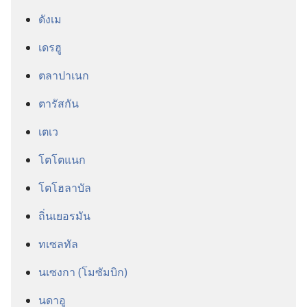
ดังเม
เดรฮู
ตลาปาเนก
ตารัสกัน
เตเว
โตโตแนก
โตโฮลาบัล
ถิ่นเยอรมัน
ทเซลทัล
นเซงกา (โมซัมบิก)
นดาอู