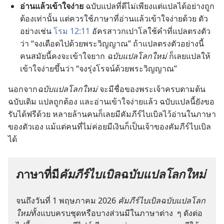
อ่าน​แล้ว​เข้าใจ​ง่าย
ฉบับ​แปล​ที่​ดี​ไม่​เพียง​แต่​แปล​ได้​อย่าง​ถูก​
ต้อง​เท่า​นั้น แต่​ควร​ใช้​ภาษา​ที่​อ่าน​แล้ว​เข้าใจ​ง่าย​ด้วย ตัว​
อย่าง​เช่น
โรม 12:11
อัครสาวก​เปาโล​ใช้​คำ​ที่​แปล​ตรง​ตัว​
ว่า “จง​เดือด​ไป​ด้วย​พระ​วิญญาณ” ถ้า​แปล​ตรง​ตัว​อย่าง​นี้
คน​สมัย​นี้​คง​จะ​เข้าใจ​ยาก
ฉบับ​แปล​โลก​ใหม่
ก็​เลย​แปล​ให้​
เข้าใจ​ง่าย​ขึ้น​ว่า “จง​รุ่ง​โรจน์​ด้วย​พระ​วิญญาณ”
นอก​จาก​
ฉบับ​แปล​โลก​ใหม่
จะ​มี​ชื่อ​ของ​พระเจ้า​ครบ​ตาม​ต้น​
ฉบับ​เดิม แปล​ถูก​ต้อง และ​อ่าน​เข้าใจ​ง่าย​แล้ว ฉบับ​แปล​นี้​ยัง​ขอ​
รับ​ได้​ฟรี​ด้วย หลาย​ล้าน​คน​ก็​เลย​มี​คัมภีร์​ไบเบิล​ไว้​อ่าน​ใน​ภาษา​
ของ​ตัว​เอง แม้​แต่​คน​ที่​ไม่​ค่อย​มี​เงิน​ก็​เป็น​เจ้าของ​คัมภีร์​ไบเบิล​
ได้
ภาษา​ที่​มี​
คัมภีร์​ไบเบิล​ฉบับ​แปล​โลก​ใหม่
จน​ถึง​วัน​ที่ 1 พฤษภาคม 2026
คัมภีร์​ไบเบิลฉบับ​แปล​โลก​
ใหม่
ทั้ง​แบบ​ครบ​ชุด​หรือ​บาง​ส่วน​มี​ใน​ภาษา​ต่าง ๆ ดัง​ต่อ​