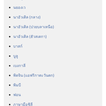
นยองเว
นาอัวเติล (กลาง)
นาอัวเติล (ปวยบลา​เหนือ)
นาอัวเติล (ฮัวสเตกา)
บาสก์
บูลู
เบงกาลี
พิดจิน (แอฟริกา​ตะวัน​ตก)
พิมบี
ฟอน
ภาษา​มือ​ชิลี