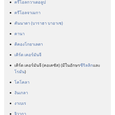
ครีโอลกวาเดอลูป
ครีโอลจาเมกา
คันนาดา (บาราฮา บาอาเช)
คานา
คิคองโกยาเลตา
เคิร์ด เคอร์มันจี
เคิร์ด เคอร์มันจี (คอเคซัส) (มี​ใน​อักษร​
ซีริลลิก
​และ​
โรมัน
)
โคโคลา
งันเกลา
งาเบเร
จิวากา