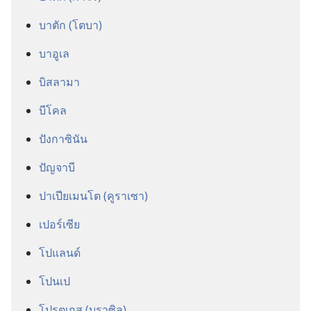
บาตัก (โตบา)
บาอูเล
บิสลามา
บีโคล
ปังกาซินัน
ปัญจาบี
ปาเปียเมนโต (คูราเซา)
เปอร์เซีย
โปแลนด์
โปนเป
โปรตุเกส (บราซิล)