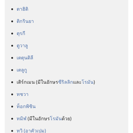
ตาฮิติ
ติกรินยา
ตุรกี
ตูวาลู
เตตุนดิลี
เตลูกู
เติร์กเมน (มี​ใน​อักษร​
ซีริลลิก
​และ​
โรมัน
)
ทชวา
ท็อกพิซิน
ทมิฬ
(มี​ใน​อักษร​
โรมัน
​ด้วย)
ทวิ (อาคัวเปม)