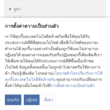
จูลา
โชปี
การตั้งค่าความเป็นส่วนตัว
ซารามักกัน
เราใช้คุกกี้และเทคโนโลยีคล้ายกันเพื่อให้คุณได้รับ
ซินยันจา
ประสบการณ์ที่ดีที่สุดบนเว็บไซต์ เพื่อที่เว็บไซต์ของเราจะ
ทำงานได้ คุกกี้บางอย่างจำเป็นต้องถูกใช้และไม่สามารถ
ซินัมวังกา
ปฏิเสธได้ คุณสามารถยอมรับหรือปฏิเสธคุกกี้เพิ่มเติมที่เรา
ดูอาลา
ใช้เพื่อช่วยให้คุณได้รับประสบการณ์ที่ดีขึ้นเมื่อเข้าชม
เว็บไซต์ ข้อมูลทั้งหมดนี้จะไม่ถูกนำไปขายหรือใช้ทางการ
ตันการานา
ค้า เรียนรู้เพิ่มเติม โปรดอ่าน
นโยบายทั่วโลกเกี่ยวกับการใช้
คุกกี้และเทคโนโลยีที่คล้ายกัน
ตันดรอย
คุณสามารถปรับเปลี่ยนการ
ตั้งค่าได้ทุกเมื่อโดยเข้าไปที่
การตั้งค่าความเป็นส่วนตัว
ทาอับวา
ทูปูรี
ยอมรับ
ปฏิเสธ
ตั้งค่า
นเซงกา (แซมเบีย)