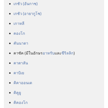
เกชัว (อันกาช)
เกชัว (อายากูโช)
เกาหลี
คองโก
คันนาดา
คาซัค (มี​ใน​อักษร​
อาหรับ
​และ​
ซีริลลิก
)
คาตาลัน
คาบิเย
คิคาออนเด
คิคูยู
คิคองโก