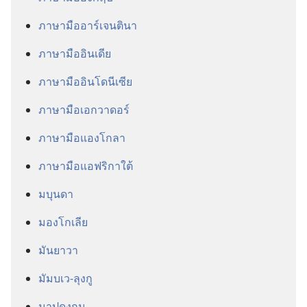
ภาษา​มือ​อาร์เจนตินา
ภาษา​มือ​อินเดีย
ภาษา​มือ​อินโดนีเซีย
ภาษา​มือ​เอกวาดอร์
ภาษา​มือ​แองโกลา
ภาษา​มือ​แอฟริกาใต้
มบุนดา
มองโกเลีย
มันยาวา
มัมบเว-ลุงกู
มาปูดุงกุน