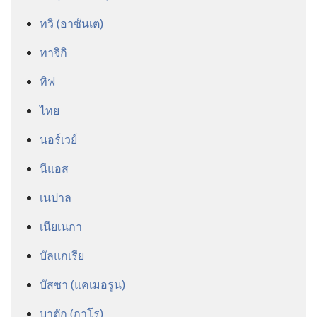
ทวิ (อาซันเต)
ทาจิกิ
ทิฟ
ไทย
นอร์เวย์
นีแอส
เนปาล
เนียเนกา
บัลแกเรีย
บัสซา (แคเมอรูน)
บาตัก (กาโร)