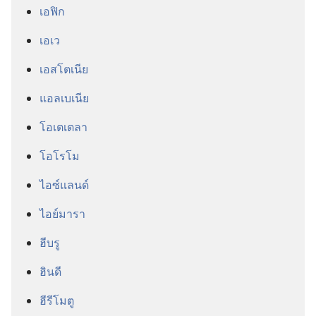
เอฟิก
เอเว
เอสโตเนีย
แอลเบเนีย
โอเตเตลา
โอโรโม
ไอซ์แลนด์
ไอย์มารา
ฮีบรู
ฮินดี
ฮีรีโมตู