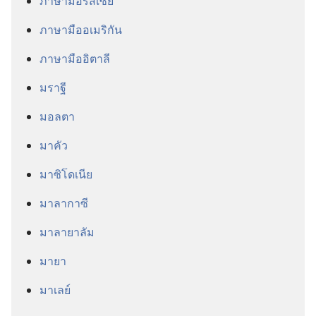
ภาษา​มือ​รัสเซีย
ภาษา​มือ​อเมริกัน
ภาษา​มือ​อิตาลี
มราฐี
มอลตา
มาคัว
มาซิโดเนีย
มาลากาซี
มาลายาลัม
มายา
มาเลย์