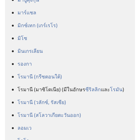
มาร์แชล
มิกซ์เทก (เกร์เรโร)
มิโซ
มินเกรเลียน
รองกา
โรมานี (กรีซ​ตอน​ใต้)
โรมานี (มาซิโดเนีย) (มี​ใน​อักษร​
ซีริลลิก
​และ​
โรมัน
)
โรมานี (วลักซ์, รัสเซีย)
โรมานี (สโลวาเกีย​ตะวัน​ออก)
ลอมเว