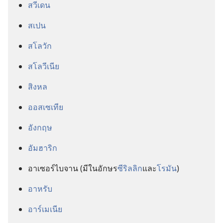
สวีเดน
สเปน
สโลวัก
สโลวีเนีย
สิงหล
ออสเซเทีย
อังกฤษ
อัมฮาริก
อาเซอร์ไบจาน (มี​ใน​อักษร​
ซีริลลิก
​และ​
โรมัน
)
อาหรับ
อาร์เมเนีย