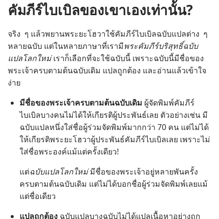
คัมภีร์​ไบเบิล​ของ​เขา​เอง​เท่า​นั้น?
จริง ๆ แล้ว​พยาน​พระ​ยะโฮวา​ใช้​คัมภีร์​ไบเบิล​ฉบับ​แปล​ต่าง ๆ
หลาย​ฉบับ แต่​ใน​หลาย​ภาษา​ที่​เรา​มี​
พระ​คัมภีร์​บริสุทธิ์​ฉบับ​
แปล​โลก​ใหม่
เรา​ก็​เลือก​ที่​จะ​ใช้​ฉบับ​นี้ เพราะ​ฉบับ​นี้​มี​ชื่อ​ของ​
พระเจ้า​ครบ​ตาม​ต้น​ฉบับ​เดิม แปล​ถูก​ต้อง และ​อ่าน​แล้ว​เข้าใจ​
ง่าย
มี​ชื่อ​ของ​พระเจ้า​ครบ​ตาม​ต้น​ฉบับ​เดิม
ผู้​จัด​พิมพ์​คัมภีร์​
ไบเบิล​บาง​คน​ไม่​ได้​ให้​เกียรติ​ผู้​ประพันธ์​เลย ตัว​อย่าง​เช่น มี​
ฉบับ​แปล​หนึ่ง​ใส่​ชื่อ​ผู้​ร่วม​จัด​พิมพ์​มาก​กว่า 70 คน แต่​ไม่​ได้​
ให้​เกียรติ​พระ​ยะโฮวา​ผู้​ประพันธ์​คัมภีร์​ไบเบิล​เลย เพราะ​ไม่​
ใส่​ชื่อ​พระองค์​แม้​แต่​ครั้ง​เดียว!
แต่​
ฉบับ​แปล​โลก​ใหม่
มี​ชื่อ​ของ​พระเจ้า​อยู่​หลาย​พัน​ครั้ง​
ครบ​ตาม​ต้น​ฉบับ​เดิม แต่​ไม่​ได้​บอก​ชื่อ​ผู้​ร่วม​จัด​พิมพ์​เลย​แม้​
แต่​ชื่อ​เดียว
แปล​ถูก​ต้อง
ฉบับ​แปล​บาง​ฉบับ​ไม่​ได้​แปล​เนื้อหา​อย่าง​ถูก​