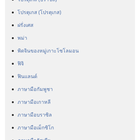
โปรตุเกส (โปรตุเกส)
ฝรั่งเศส
พม่า
พิดจิน​ของ​หมู่​เกาะ​โซโลมอน
ฟิจิ
ฟินแลนด์
ภาษา​มือ​กัมพูชา
ภาษา​มือ​เกาหลี
ภาษา​มือ​บราซิล
ภาษา​มือ​เม็กซิโก