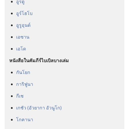
อูรดู
อูร์โฮโบ
อูรูอุนด์
เอซาน
เอโด
หนังสือ​ใน​คัมภีร์​ไบเบิล​บาง​เล่ม
กันโยก
การิฟูนา
กีเช
เกชัว (อัวยากา อัวนูโก)
โกคานา