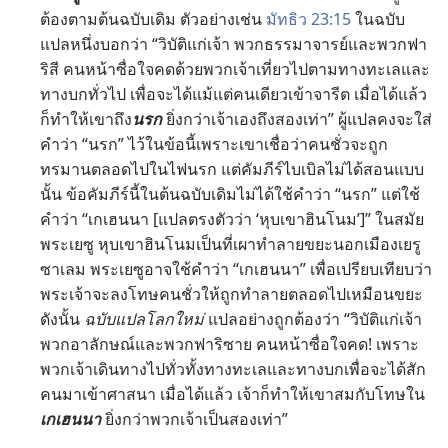
ต้อง​ตาม​ต้น​ฉบับ​เดิม ตัว​อย่าง​เช่น
มัทธิว 23:15
ใน​ฉบับ​
แปล​หนึ่ง​บอก​ว่า “วิบัติ​แก่​เจ้า พวก​ธรรมาจารย์​และ​พวก​ฟา
ริสี คน​หน้า​ซื่อ​ใจ​คด​ด้วย​พวก​เจ้า​เที่ยว​ไป​ตาม​ทาง​ทะเล​และ​
ทาง​บก​ทั่ว​ไป เพื่อ​จะ​ได้​แม้​แต่​คน​เดียว​เข้า​จารีต เมื่อ​ได้​แล้ว​
ก็​ทำ​ให้​เขา​ถึง​
นรก
ยิ่ง​กว่า​เจ้า​เอง​ถึง​สอง​เท่า” ผู้​แปล​คง​จะ​ใส่​
คำ​ว่า “นรก” ไว้​ใน​ข้อ​นี้​เพราะ​เขา​เชื่อ​ว่า​คน​ชั่ว​จะ​ถูก​
ทรมาน​ตลอด​ไป​ใน​ไฟ​นรก แต่​คัมภีร์​ไบเบิล​ไม่​ได้​สอน​แบบ​
นั้น ข้อ​คัมภีร์​นี้​ใน​ต้น​ฉบับ​เดิม​ไม่​ได้​ใช้​คำ​ว่า “นรก” แต่​ใช้​
คำ​ว่า “เกเฮนนา [แปล​ตรง​ตัว​ว่า ‘หุบเขา​ฮินโนม’]” ใน​สมัย​
พระ​เยซู หุบเขา​ฮินโนม​เป็น​ที่​เผา​ทำลาย​ขยะ​นอก​เมือง​เยรู
ซาเลม พระ​เยซู​อาจ​ใช้​คำ​ว่า “เกเฮนนา” เพื่อ​เปรียบ​เทียบ​ว่า​
พระเจ้า​จะ​ลง​โทษ​คน​ชั่ว​ให้​ถูก​ทำลาย​ตลอด​ไป​เหมือน​ขยะ
ดัง​นั้น
ฉบับ​แปล​โลก​ใหม่
แปล​อย่าง​ถูก​ต้อง​ว่า “วิบัติ​แก่​เจ้า
พวก​อาลักษณ์​และ​พวก​ฟาริซาย คน​หน้า​ซื่อ​ใจ​คด! เพราะ​
พวก​เจ้า​เดิน​ทาง​ไป​ทั่ว​ทั้ง​ทาง​ทะเล​และ​ทาง​บก​เพื่อ​จะ​ได้​สัก​
คน​มา​เข้า​ศาสนา เมื่อ​ได้​แล้ว เจ้า​ก็​ทำ​ให้​เขา​สม​กับ​โทษ​ใน​
เกเฮนนา
ยิ่ง​กว่า​พวก​เจ้า​เป็น​สอง​เท่า”