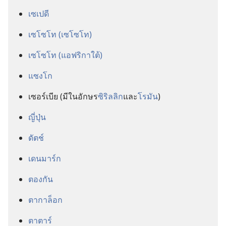
เซเปดี
เซโซโท (เซโซโท)
เซโซโท (แอฟริกาใต้)
แซงโก
เซอร์เบีย (มี​ใน​อักษร​
ซิริลลิก
​และ​
โรมัน
)
ญี่ปุ่น
ดัตช์
เดนมาร์ก
ตองกัน
ตากาล็อก
ตาตาร์