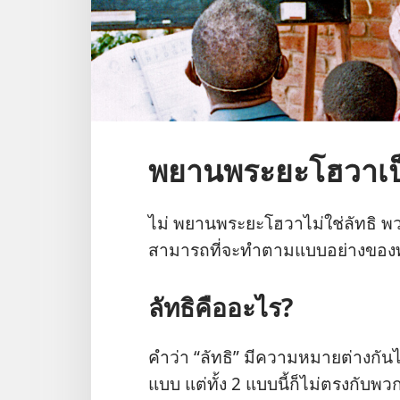
พยานพระยะโฮวาเป็
ไม่ พยาน​พระ​ยะโฮวา​ไม่​ใช่​ลัทธิ พว
สามารถ​ที่​จะ​ทำ​ตาม​แบบ​อย่าง​ของ​พ
ลัทธิ​คือ​อะไร?
คำ​ว่า “ลัทธิ” มี​ความ​หมาย​ต่าง​กัน​​
แบบ แต่​ทั้ง 2 แบบ​นี้​ก็​ไม่​ตรง​กับ​พว