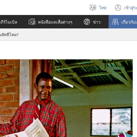
ไทย
เข้าสู่
เลือก
(เปิ
ภาษา
หน้า
ีร์ไบเบิล
หนังสือและสื่อต่างๆ
ข่าว
เกี่ยว​กับ
ใหม่
ลัทธิไหม?