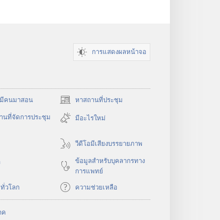
การแสดงผลหน้าจอ
​มี​คน​มา​สอน
หาสถานที่ประชุม
(เปิด
หน้าต่าง
นที่จัดการประชุม
มีอะไรใหม่
ใหม่)
วีดีโอมีเสียงบรรยายภาพ
ข้อมูล​สำหรับ​บุคลากร​ทาง​
า
การ​แพทย์
​ทั่ว​โลก
ความช่วยเหลือ
าค