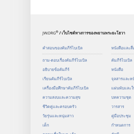
®
JW.ORG
/ เว็บไซต์ทางการของพยานพระยะโฮวา
คำสอนของคัมภีร์ไบเบิล
หนังสือและสื่
ถาม-ตอบเรื่องคัมภีร์ไบเบิล
คัมภีร์​ไบเบิล
อธิบายข้อคัมภีร์
หนังสือ
เรียนคัมภีร์ไบเบิล
จุลสาร​และ​หนั
เครื่องมือศึกษาคัมภีร์ไบเบิล
แผ่น​พับ​และ​ใ
ความสงบและความสุข
บทความ​ชุด
ชีวิตคู่และครอบครัว
วารสาร
วัยรุ่น​และ​หนุ่ม​สาว
คู่มือ​ประชุม
เด็ก
กำหนด​การ