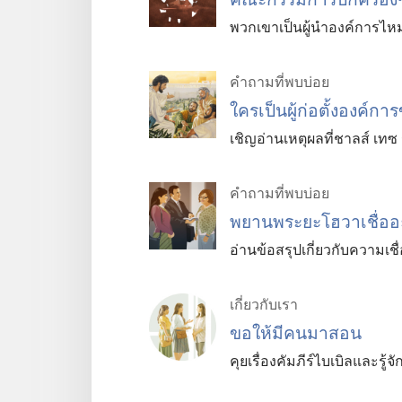
พวกเขา​เป็น​ผู้​นำ​องค์การ​ไห
คำถามที่พบบ่อย
ใครเป็นผู้ก่อตั้งองค
เชิญอ่านเหตุผลที่ชาลส์ เทซ ร
คำถามที่พบบ่อย
พยานพระยะโฮวาเชื่ออ
อ่านข้อสรุปเกี่ยวกับความเชื
เกี่ยว​กับ​เรา
ขอ​ให้​มี​คน​มา​สอน
คุย​เรื่อง​คัมภีร์​ไบเบิล​และ​ร