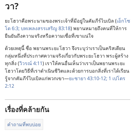
วา?
ยะโฮวา​คือ​พระ​นาม​ของ​พระเจ้า​ที่​มี​อยู่​ใน​คัมภีร์​ไบเบิล (
เอ็กโซ
โด 6:3;
บทเพลง​สรรเสริญ 83:18
) พยาน​หมาย​ถึง​คน​ที่​ให้​การ​
ยืน​ยัน​ถึง​ความ​จริง​หรือ​ความ​เชื่อ​ที่​เขา​แน่​ใจ
ด้วย​เหตุ​นี้ ชื่อ พยาน​พระ​ยะโฮวา จึง​ระบุ​ว่า​เรา​เป็น​คริสเตียน​
กลุ่ม​หนึ่ง​ที่​ประกาศ​ความ​จริง​เกี่ยว​กับ​พระ​ยะโฮวา พระ​ผู้​สร้าง​
ทุก​สิ่ง (
วิวรณ์ 4:11
) เรา​ให้​คน​อื่น​เห็น​ว่า​เรา​เป็น​พยาน​พระ​ยะ
โฮวา​โดย​วิธี​ที่​เรา​ดำเนิน​ชีวิต​และ​ด้วย​การ​บอก​สิ่ง​ที่​เรา​ได้​เรียน​
รู้​จาก​คัมภีร์​ไบเบิล​แก่​พวก​เขา—
ยะซายา 43:10-12;
1 เปโตร
2:12
เรื่องที่คล้ายกัน
คำถามที่พบบ่อย