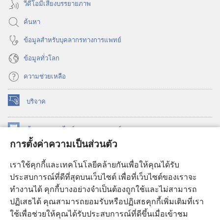
วีดีโอมีเสียงบรรยายภาพ
ค้นหา
ข้อมูล​สำหรับ​บุคลากร​ทาง​การ​แพทย์
ข้อมูล​ทั่ว​โลก
ความช่วยเหลือ
บริจาค
(เปิด
หน้าต่าง
ใหม่)
ห้องสมุด
ออนไลน์
ของ
วอชเทาเวอร์
(เปิด
การตั้งค่าความเป็นส่วนตัว
หน้าต่าง
®
JW Hub
ใหม่)
(เปิด
เราใช้คุกกี้และเทคโนโลยีคล้ายกันเพื่อให้คุณได้รับ
หน้าต่าง
JW Library®
ประสบการณ์ที่ดีที่สุดบนเว็บไซต์ เพื่อที่เว็บไซต์ของเราจะ
ใหม่)
ทำงานได้ คุกกี้บางอย่างจำเป็นต้องถูกใช้และไม่สามารถ
®
ห้องสมุดว็อชเทาเวอร์
ปฏิเสธได้ คุณสามารถยอมรับหรือปฏิเสธคุกกี้เพิ่มเติมที่เรา
ใช้เพื่อช่วยให้คุณได้รับประสบการณ์ที่ดีขึ้นเมื่อเข้าชม