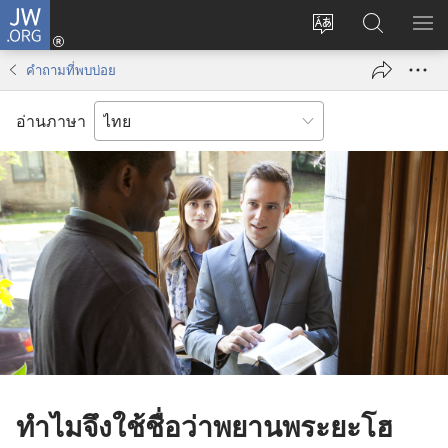
JW.ORG
เข้า
เปลี่ยน
ค้นหา
แส
สู่
ภาษา
ใน
เมน
ระบบ
คำถามที่พบบ่อย
JW.ORG
(เปิด
หน้าต่าง
อ่านภาษา
ใหม่)
ทำไมจึงใช้ชื่อว่าพยานพระยะโฮ