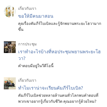
เกี่ยว​กับ​เรา
ขอ​ให้​มี​คน​มา​สอน
คุย​เรื่อง​คัมภีร์​ไบเบิล​และ​รู้จัก​พยาน​พระ​ยะโฮวา​มาก​
ขึ้น
การประชุม
เรา​ทำ​อะไร​บ้าง​ที่​หอ​ประชุม​พยาน​พระ​ยะโฮ
วา?
คำ​ตอบ​มี​อยู่​ใน​วีดีโอ​นี้
เกี่ยว​กับ​เรา
ทำไมเราน่าจะเรียนคัมภีร์ไบเบิล?
คัมภีร์ไบเบิลช่วยหลายล้านคนทั่วโลกพบคำตอบที่
พวกเขาอยากรู้เกี่ยวกับชีวิต คุณอยากรู้ด้วยไหม?