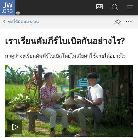
JW.ORG
เข้า
เปลี่ยน
ค้นหา
แส
สู่
ภาษา
ใน
เมน
ระบบ
ขอ​ให้​มี​คน​มา​สอน
JW.ORG
(เปิด
หน้าต่าง
เราเรียนคัมภีร์ไบเบิลกันอย่างไร?
ใหม่)
มา​ดู​ว่า​จะ​เรียน​คัมภีร์​ไบเบิล​โดย​ไม่​เสีย​ค่า​ใช้​จ่าย​ได้​อย่าง​ไร
เล่น