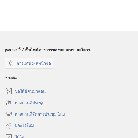
®
JW.ORG
/ เว็บไซต์ทางการของพยานพระยะโฮวา
การแสดงผลหน้าจอ
ทางลัด
ขอ​ให้​มี​คน​มา​สอน
หาสถานที่ประชุม
(เปิด
หน้าต่าง
หาสถานที่จัดการประชุมใหญ่
(เปิด
ใหม่)
หน้าต่าง
มีอะไรใหม่
ใหม่)
วีดีโอ