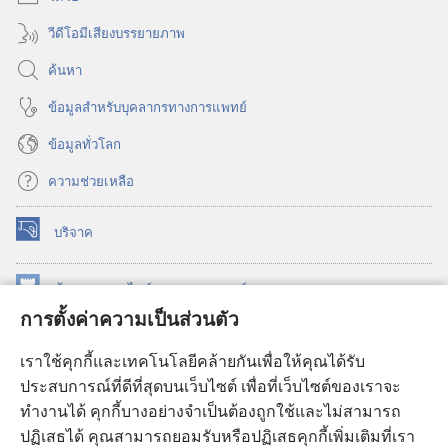
วีดีโอมีเสียงบรรยายภาพ
ค้นหา
ข้อมูล​สำหรับ​บุคลากร​ทาง​การ​แพทย์
ข้อมูล​ทั่ว​โลก
ความช่วยเหลือ
บริจาค
(เปิด
หน้าต่าง
ใหม่)
ห้องสมุด
ออนไลน์
ของ
วอชเทาเวอร์
(เปิด
การตั้งค่าความเป็นส่วนตัว
หน้าต่าง
®
JW Hub
ใหม่)
(เปิด
เราใช้คุกกี้และเทคโนโลยีคล้ายกันเพื่อให้คุณได้รับ
หน้าต่าง
JW Library®
ประสบการณ์ที่ดีที่สุดบนเว็บไซต์ เพื่อที่เว็บไซต์ของเราจะ
ใหม่)
ทำงานได้ คุกกี้บางอย่างจำเป็นต้องถูกใช้และไม่สามารถ
®
ห้องสมุดว็อชเทาเวอร์
ปฏิเสธได้ คุณสามารถยอมรับหรือปฏิเสธคุกกี้เพิ่มเติมที่เรา