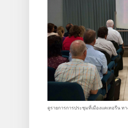
ดู​รายการ​การ​ประชุม​ที่​เมือง​แคเทอรีน ท