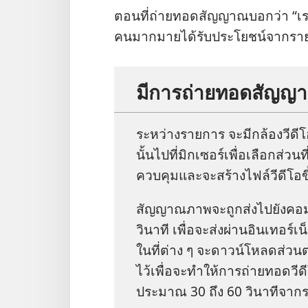
ตอน​ที่​ถ่ายทอด​สัญญาณ​บอก​ว่า “เรา​อด
คน​มาก​มาย​ได้​รับ​ประโยชน์​จาก​ราย
มี​การ​ถ่ายทอด​สัญญา
ระหว่าง​รายการ จะ​มี​กล้อง​วีดีโอ​
นั้น​ไป​ที่​มิกเซอร์​เพื่อ​เลือก​ส่วน​ที่
ควบคุม​และ​จะ​สร้าง​ไฟล์​วีดีโอ​
สัญญาณ​ภาพ​จะ​ถูก​ส่ง​ไป​ยัง​คอ
วินาที เพื่อ​จะ​ส่ง​ผ่าน​อินเทอร์เ
ใน​ที่​ต่าง ๆ จะ​ดาวน์​โหลด​ส่วน​ต
ไว้​เพื่อ​จะ​ทำ​ให้​การ​ถ่ายทอด​วีดี
ประมาณ 30 ถึง 60 วินาที​จาก​ร