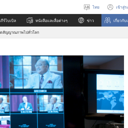
ไทย
เข้าสู่
เลือก
(เปิ
ภาษา
หน้า
ีร์ไบเบิล
หนังสือและสื่อต่างๆ
ข่าว
เกี่ยว​กับ
ใหม่
อดสัญญาณภาพไปทั่วโลก