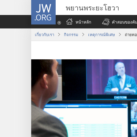
JW.ORG
พยานพระยะโฮวา
หน้าหลัก
คำสอนของคัมภ
เกี่ยว​กับ​เรา
กิจกรรม
เหตุการณ์พิเศษ
ถ่ายท