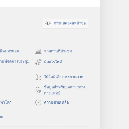
การแสดงผลหน้าจอ
​มี​คน​มา​สอน
หาสถานที่ประชุม
(เปิด
หน้าต่าง
นที่จัดการประชุม
มีอะไรใหม่
ใหม่)
วีดีโอมีเสียงบรรยายภาพ
ข้อมูล​สำหรับ​บุคลากร​ทาง​
า
การ​แพทย์
​ทั่ว​โลก
ความช่วยเหลือ
าค