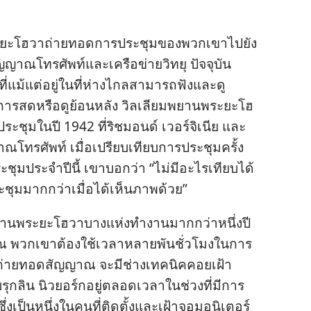
​ยะโฮวา​ถ่ายทอด​การ​ประชุม​ของ​พวก​เขา​ไป​ยัง​
ญญาณ​โทรศัพท์​และ​เครือข่าย​วิทยุ ปัจจุบัน​
่​แม้​แต่​อยู่​ใน​ที่​ห่าง​ไกล​สามารถ​ฟัง​และ​ดู​
ยการ​สด​หรือ​ดู​ย้อน​หลัง วิลเลียม​พยาน​พระ​ยะโฮ
​ประชุม​ใน​ปี 1942 ที่​ริชมอนด์ เวอร์จิเนีย และ​
ณ​โทรศัพท์ เมื่อ​เปรียบ​เทียบ​การ​ประชุม​ครั้ง​
ม​ประจำ​ปี​นี้ เขา​บอก​ว่า “ไม่​มี​อะไร​เทียบ​ได้​
ุม​มาก​กว่า​เมื่อ​ได้​เห็น​ภาพ​ด้วย”
พระ​ยะโฮวา​บาง​แห่ง​ทำ​งาน​มาก​กว่า​หนึ่ง​ปี​
 พวก​เขา​ต้อง​ใช้​เวลา​หลาย​พัน​ชั่วโมง​ใน​การ​
การ​ถ่ายทอด​สัญญาณ จะ​มี​ช่าง​เทคนิค​คอย​เฝ้า​
รุกลิน นิวยอร์ก​อยู่​ตลอด​เวลา​ใน​ช่วง​ที่​มี​การ​
ป็น​หนึ่ง​ใน​คน​ที่​ติด​ตั้ง​และ​เฝ้า​จอ​มอนิเตอร์​