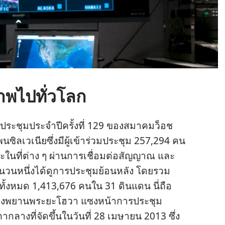
พไปทั่วโลก
ร​ประชุม​ประจำ​ปี​ครั้ง​ที่ 129 ของ​สมาคม​ว็อช
ซิลเวเนีย​ซึ่ง​มี​ผู้​เข้า​ร่วม​ประชุม 257,294 คน​
ะ​ใน​ที่​ต่าง ๆ ผ่าน​การ​เชื่อม​ต่อ​สัญญาณ และ​
ำนวน​หนึ่ง​ได้​ดู​การ​ประชุม​ย้อน​หลัง โดย​รวม​
า​ร่วม​ทั้ง​หมด 1,413,676 คน​ใน 31 ดินแดน นี่​ถือ​
​ปี​ของ​พยาน​พระ​ยะโฮวา แซง​หน้า​การ​ประชุม​
กลาง​ที่​จัด​ขึ้น​ใน​วัน​ที่ 28 เมษายน 2013 ซึ่ง​