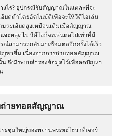
ย่าง​ไร? อุปกรณ์​รับ​สัญญาณ​ใน​แต่​ละ​ที่​จะ​
​ต่ำ​โดย​อัตโนมัติ​เพื่อ​จะ​ให้​วีดีโอ​เล่น​
าม​ละเอียด​สูง​เหมือน​เดิม​เมื่อ​สัญญาณ​
ะ​หลุด​ไป วีดีโอ​ก็​จะ​เล่น​ต่อ​ไป​เท่า​ที่​มี​
​สามารถ​กลับ​มา​เชื่อม​ต่อ​อีก​ครั้ง​ได้​เร็ว​
​เกิด​ปัญหา​ขึ้น เนื่อง​จาก​การ​ถ่ายทอด​สัญญาณ​
นั้น จึง​มี​ระบบ​สำรอง​ข้อมูล​ไว้​เพื่อ​ลด​ปัญหา​
้น
​ที่​ถ่ายทอด​สัญญาณ
ระชุม​ใหญ่​ของ​พยาน​พระ​ยะโฮวา​ที่​เจอร์