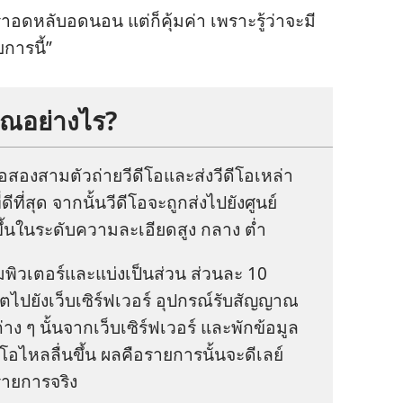
​หลับ​อด​นอน แต่​ก็​คุ้มค่า เพราะ​รู้​ว่า​จะ​มี​
การ​นี้”
ณ​อย่าง​ไร?
สอง​สาม​ตัว​ถ่าย​วีดีโอ​และ​ส่ง​วีดีโอ​เหล่า​
​ดี​ที่​สุด จาก​นั้น​วีดีโอ​จะ​ถูก​ส่ง​ไป​ยัง​ศูนย์​
ขึ้น​ใน​ระดับ​ความ​ละเอียด​สูง กลาง ต่ำ
มพิวเตอร์​และ​แบ่ง​เป็น​ส่วน ส่วน​ละ 10
น็ต​ไป​ยัง​เว็บ​เซิร์ฟเวอร์ อุปกรณ์​รับ​สัญญาณ​
่าง ๆ นั้น​จาก​เว็บ​เซิร์ฟเวอร์ และ​พัก​ข้อมูล​
โอ​ไหล​ลื่น​ขึ้น ผล​คือ​รายการ​นั้น​จะ​ดีเลย์​
ายการ​จริง