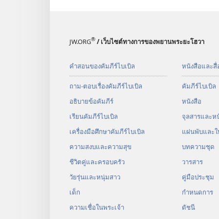
®
JW.ORG
/ เว็บไซต์ทางการของพยานพระยะโฮวา
คำสอนของคัมภีร์ไบเบิล
หนังสือและสื่
ถาม-ตอบเรื่องคัมภีร์ไบเบิล
คัมภีร์​ไบเบิล
อธิบายข้อคัมภีร์
หนังสือ
เรียนคัมภีร์ไบเบิล
จุลสาร​และ​หนั
เครื่องมือศึกษาคัมภีร์ไบเบิล
แผ่น​พับ​และ​ใ
ความสงบและความสุข
บทความ​ชุด
ชีวิตคู่และครอบครัว
วารสาร
วัยรุ่น​และ​หนุ่ม​สาว
คู่มือ​ประชุม
เด็ก
กำหนด​การ
ความเชื่อในพระเจ้า
ดัชนี