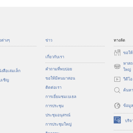
อต่างๆ
ข่าว
ทางลัด
ขอ​ให้
เกี่ยว​กับ​เรา
หาสถา
คำถามที่พบบ่อย
(เปิด
ใหญ่
งสือ​เล่ม​เล็ก
หน้าต่าง
ขอ​ให้​มี​คน​มา​สอน
วีดีโอ
บ​เชิญ
ใหม่)
ติด​ต่อ​เรา
ค้นห
การ​เยี่ยม​ชม​เบเธล
ข้อมูล
การประชุม
ประชุมอนุสรณ์
บริจ
(เปิด
การประชุมใหญ่
หน้าต่าง