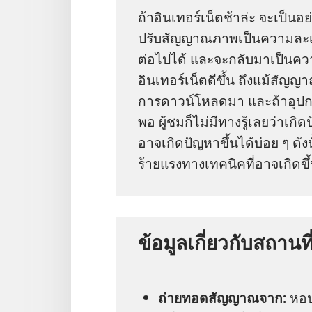
ถ้า​อินเทอร์เน็ต​ช้า​ล่ะ จะ​เป็น​อ
ปรับ​สัญญาณ​ภาพ​เป็น​ความ​ละเอียด
ต่อ​ไป​ได้ และ​จะ​กลับ​มา​เป็น​คว
อินเทอร์เน็ต​ดี​ขึ้น ถึง​แม้​สัญญาณ​จ
การ​ดาวน์​โหลด​มา และ​ถ้า​อุปกรณ์
พอ ผู้​ชม​ก็​ไม่​มี​ทาง​รู้​เลย​ว่า
อาจ​เกิด​ปัญหา​ขึ้น​ได้​บ่อย ๆ ดัง​
ร้ายแรง​ทาง​เทคนิค​ที่​อาจ​เกิด​ขึ
ข้อมูล​เกี่ยว​กับ​สถาน
ถ่ายทอด​สัญญาณ​จาก:
หอ​ป