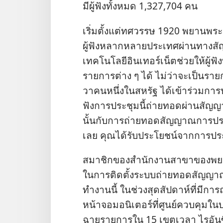
มี​ผู้​ฟัง​ทั้ง​หมด 1,327,704 คน
เริ่ม​ตั้ง​แต่​ทศวรรษ 1920 พยาน​พระ
ผู้​ฟัง​หลาก​หลาย​ประเทศ​ผ่าน​ทาง​สั
เทคโนโลยี​อินเทอร์เน็ต​ช่วย​ให้​ผู้​ฟัง​ที
รายการ​ต่าง ๆ ได้ ไม่​ว่า​จะ​เป็น​รา
วา​คน​หนึ่ง​ใน​สหรัฐ ได้​เข้า​ร่วม​การ
ฟัง​การ​ประชุม​นี้​ถ่ายทอด​ผ่าน​สัญญา
นั้น​กับ​การ​ถ่ายทอด​สัญญาณ​การ​ประชุ
เลย คุณ​ได้​รับ​ประโยชน์​จาก​การ​ประช
สมาชิก​ของ​สำนักงาน​สาขา​ของ​พยาน​
ใน​การ​ติด​ตั้ง​ระบบ​ถ่ายทอด​สัญญาณ
ทำ​งาน​นี้ ใน​ช่วง​สุด​สัปดาห์​ที่​มี​
หน้า​จอ​มอนิเตอร์​ที่​ศูนย์​ควบคุม​ใน​บ
ฉาย​รายการ​ใน 15 เขต​เวลา ไร​อัน​ซึ่ง​เ