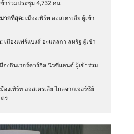
ู้​เข้า​ร่วม​ประชุม 4,732 คน
​มาก​ที่​สุด:
เมือง​เพิร์ท ออสเตรเลีย ผู้​เข้า​
ด:
เมือง​แฟร์แบงส์ อะแลสกา สหรัฐ ผู้​เข้า​
มือง​อินเวอร์คาร์กิล นิวซีแลนด์ ผู้​เข้า​ร่วม​
มือง​เพิร์ท ออสเตรเลีย ไกล​จาก​เจอร์ซีย์
มตร