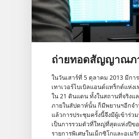
ถ่ายทอดสัญญาณภา
ใน​วัน​เสาร์​ที่ 5 ตุลาคม 2013 มี​กา
เทาเวอร์​ไบเบิล​แอนด์​แทร็กต์​แห่ง​เพน
ใน 21 ดินแดน ทั้ง​ใน​สถาน​ที่​จริง​แล
ภาย​ใน​สัปดาห์​นั้น ก็​มี​พยาน​ฯ​อีก​จ
แล้ว​การ​ประชุม​ครั้ง​นี้​จึง​มี​ผู้​เข้
เป็น​การ​รวม​ตัว​ที่​ใหญ่​ที่​สุด​แห่ง
รายการ​พิเศษ​ใน​เม็กซิโก​และ​อเมริกา​