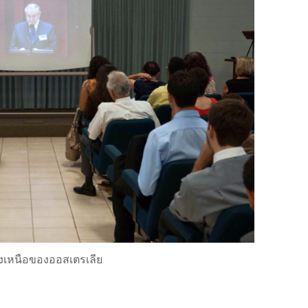
าง​เหนือ​ของ​ออสเตรเลีย