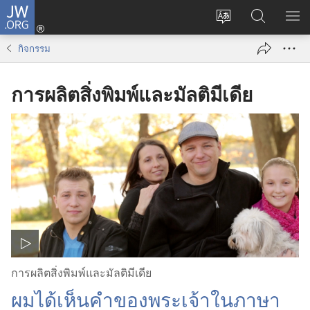
JW.ORG
เข้า
เปลี่ยน
ค้นหา
แส
สู่
ภาษา
ใน
เมน
ระบบ
กิจกรรม
JW.ORG
(เปิด
หน้าต่าง
การผลิตสิ่งพิมพ์และมัลติมีเดีย
ใหม่)
การผลิตสิ่งพิมพ์และมัลติมีเดีย
ผมได้เห็นคำของพระเจ้าในภาษา