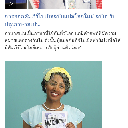
การ​ออก​คัมภีร์​ไบเบิล​ฉบับ​แปล​โลก​ใหม่ ฉบับ​ปรับ​
ปรุง​ภาษา​สเปน
ภาษา​สเปน​เป็น​ภาษา​ที่​ใช้​กัน​ทั่ว​โลก แต่​มี​คำ​ศัพท์​ที่​มี​ความ​
หมาย​แตก​ต่าง​กัน​ไป ดัง​นั้น ผู้​แปล​คัมภีร์​ไบเบิล​ทำ​ยังไง​เพื่อ​ให้​
มีคัมภีร์​ไบเบิล​ที่​เหมาะ​กับ​ผู้​อ่าน​ทั่ว​โลก?