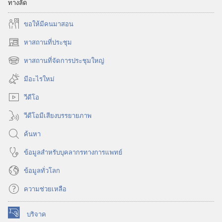
ทางลัด
ขอ​ให้​มี​คน​มา​สอน
หาสถานที่ประชุม
(เปิด
หน้าต่าง
หาสถานที่จัดการประชุมใหญ่
(เปิด
ใหม่)
หน้าต่าง
มีอะไรใหม่
ใหม่)
วีดีโอ
วีดีโอมีเสียงบรรยายภาพ
ค้นหา
ข้อมูล​สำหรับ​บุคลากร​ทาง​การ​แพทย์
ข้อมูล​ทั่ว​โลก
ความช่วยเหลือ
บริจาค
(เปิด