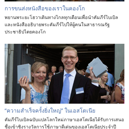
การขนส่งหนังสือของเราในคองโก
พยานพระยะโฮวาเดินทางไกลทุกเดือนเพื่อนำคัมภีร์ไบเบิล
และหนังสืออธิบายพระคัมภีร์ไปให้ผู้คนในสาธารณรัฐ
ประชาธิปไตยคองโก
“ความสำเร็จครั้งยิ่งใหญ่” ในเอสโตเนีย
คัมภีร์ไบเบิลฉบับแปลโลกใหม่ภาษาเอสโตเนียได้รับการเสนอ
ชื่อเข้าชิงรางวัลการใช้ภาษาดีเด่นของเอสโตเนียประจำปี