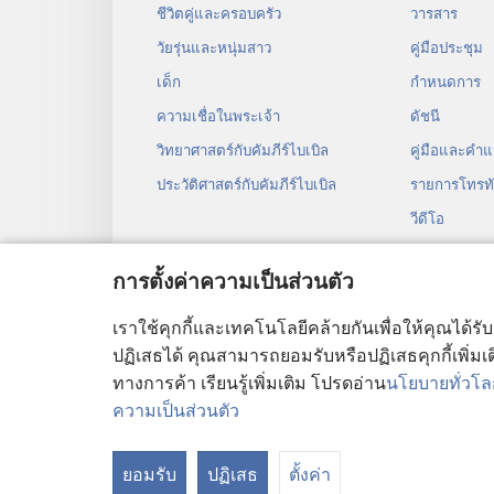
ชีวิตคู่และครอบครัว
วารสาร
วัยรุ่น​และ​หนุ่ม​สาว
คู่มือ​ประชุม
เด็ก
กำหนด​การ
ความเชื่อในพระเจ้า
ดัชนี
วิทยาศาสตร์กับคัมภีร์ไบเบิล
คู่มือ​และ​คำ​แ
ประวัติศาสตร์กับคัมภีร์ไบเบิล
รายการโทรทั
วีดีโอ
เพลง
การตั้งค่าความเป็นส่วนตัว
ละคร​เสียง
การ​อ่าน​คัมภี
เราใช้คุกกี้และเทคโนโลยีคล้ายกันเพื่อให้คุณได้รั
ปฏิเสธได้ คุณสามารถยอมรับหรือปฏิเสธคุกกี้เพิ่มเติ
ทางการค้า เรียนรู้เพิ่มเติม โปรดอ่าน
นโยบายทั่วโลก
ความเป็นส่วนตัว
Copyright
© 2026 Watch Tower Bible and T
ยอมรับ
ปฏิเสธ
ตั้งค่า