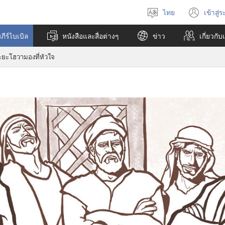
ไทย
เข้าสู่
เลือก
(เปิ
ภาษา
หน้า
ีร์ไบเบิล
หนังสือและสื่อต่างๆ
ข่าว
เกี่ยว​กับ
ใหม่
ยะโฮวามองที่หัวใจ