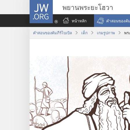
JW.ORG
พยานพระยะโฮวา
หน้าหลัก
คำสอนของคัมภ
คำสอนของคัมภีร์ไบเบิล
เด็ก
เกมรูปภาพ
พระ