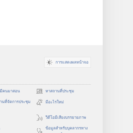
การแสดงผลหน้าจอ
​มี​คน​มา​สอน
หาสถานที่ประชุม
(เปิด
หน้าต่าง
นที่จัดการประชุม
มีอะไรใหม่
ใหม่)
วีดีโอมีเสียงบรรยายภาพ
ข้อมูล​สำหรับ​บุคลากร​ทาง​
า