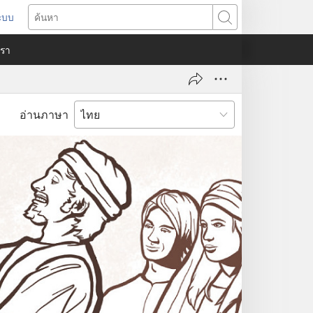
ระบบ
ด
ค้นหา
ต่าง
​เรา
)
อ่านภาษา