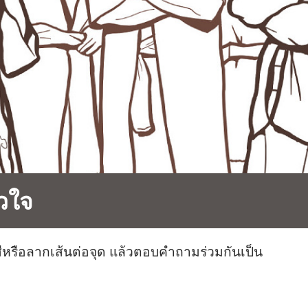
วใจ
หรือ​ลาก​เส้น​ต่อ​จุด แล้ว​ตอบ​คำ​ถาม​ร่วม​กัน​เป็น​