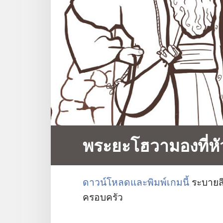
พระยะโฮวามองที่หั
ดาวน์​โหลด​และ​พิมพ์​เกม​นี้
ระบาย​สี​
ครอบครัว