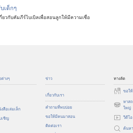
บ​เด็ก​ๆ
่ยว​กับ​คัมภีร์​ไบเบิล​เพื่อ​สอน​ลูก​ให้​มี​ความ​เชื่อ
อต่างๆ
ข่าว
ทางลัด
ขอ​ให้
เกี่ยว​กับ​เรา
หาสถา
คำถามที่พบบ่อย
(เปิด
ใหญ่
งสือ​เล่ม​เล็ก
หน้าต่าง
ขอ​ให้​มี​คน​มา​สอน
วีดีโอ
บ​เชิญ
ใหม่)
ติด​ต่อ​เรา
ค้นห