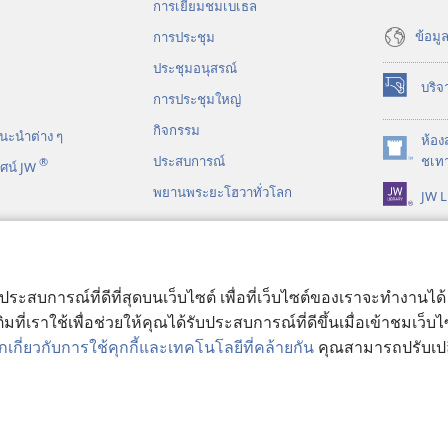
การ​เยี่ยม​ชม​เบเธล
ข้อมูล
การประชุม
ประชุมอนุสรณ์
บริจ
(เปิด
การประชุมใหญ่
หน้าต่าง
กิจกรรม
นะ​นำ​ต่าง​ ๆ
ใหม่)
ห้อง
(เปิด
ประสบการณ์
ชเทา
®
ศน์ JW
หน้าต่าง
พยานพระยะโฮวาทั่วโลก
JW L
ใหม่)
ร์​ไบเบิล​แบบ​ละคร
บประสบการณ์ที่ดีที่สุดบนเว็บไซต์ เพื่อที่เว็บไซต์ของเราจะทำงานไ
มที่เราใช้เพื่อช่วยให้คุณได้รับประสบการณ์ที่ดีขึ้นเมื่อเข้าชมเว็บ
เกี่ยวกับการใช้คุกกี้และเทคโนโลยีที่คล้ายกัน
คุณสามารถปรับเปลี่
ract Society of Pennsylvania.
เงื่อนไขการใช้งาน
|
นโยบายการคุ้มครองข้อม