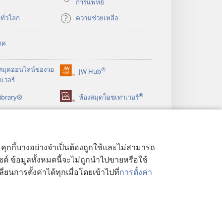
การ​แพทย์
​ทั่ว​โลก
ความช่วยเหลือ
าค
สมุด
ออนไลน์
ของ
วอ
®
JW Hub
(เปิด
เวอร์
หน้าต่าง
®
ibrary®
ใหม่)
ห้องสมุดว็อชเทาเวอร์
ด้ คุกกี้บางอย่างจำเป็นต้องถูกใช้และไม่สามารถ
ไซต์ ข้อมูลทั้งหมดนี้จะไม่ถูกนำไปขายหรือใช้
ยนการตั้งค่าได้ทุกเมื่อโดยเข้าไปที่
การตั้งค่า
ูลส่วนบุคคล
|
การตั้งค่าความเป็นส่วนตัว