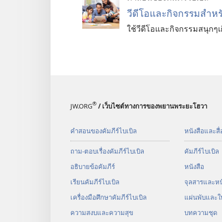
วีดีโอ​และ​กิจกรรม​สำหรั
ใช้​วีดีโอ​และ​กิจกรรม​สนุก​ๆ​เกี
®
JW.ORG
/ เว็บไซต์ทางการของพยานพระยะโฮวา
คำสอนของคัมภีร์ไบเบิล
หนังสือและสื่
ถาม-ตอบเรื่องคัมภีร์ไบเบิล
คัมภีร์​ไบเบิล
อธิบายข้อคัมภีร์
หนังสือ
เรียนคัมภีร์ไบเบิล
จุลสาร​และ​หนั
เครื่องมือศึกษาคัมภีร์ไบเบิล
แผ่น​พับ​และ​ใ
ความสงบและความสุข
บทความ​ชุด