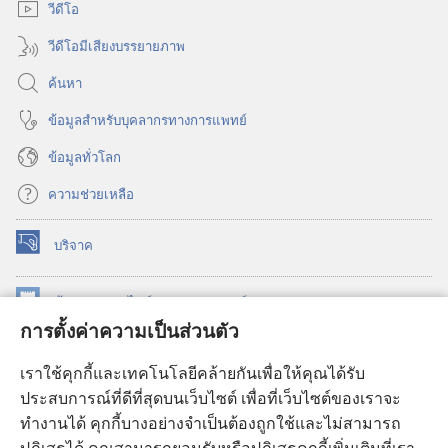
วีดีโอ
วีดีโอมีเสียงบรรยายภาพ
ค้นหา
ข้อมูล​สำหรับ​บุคลากร​ทาง​การ​แพทย์
ข้อมูล​ทั่ว​โลก
ความช่วยเหลือ
บริจาค
(เปิด
หน้าต่าง
ใหม่)
ห้องสมุด
ออนไลน์
ของ
วอชเทาเวอร์
(เปิด
การตั้งค่าความเป็นส่วนตัว
หน้าต่าง
®
JW Hub
ใหม่)
(เปิด
เราใช้คุกกี้และเทคโนโลยีคล้ายกันเพื่อให้คุณได้รับ
หน้าต่าง
JW Library®
ประสบการณ์ที่ดีที่สุดบนเว็บไซต์ เพื่อที่เว็บไซต์ของเราจะ
ใหม่)
ทำงานได้ คุกกี้บางอย่างจำเป็นต้องถูกใช้และไม่สามารถ
®
ห้องสมุดว็อชเทาเวอร์