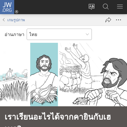
JW.ORG
เข้า
เปลี่ยน
ค้นหา
แส
สู่
ภาษา
ใน
เมน
ระบบ
เกมรูปภาพ
JW.ORG
(เปิด
หน้าต่าง
อ่านภาษา
ใหม่)
เราเรียนอะไรได้จากคายินกับเฮ