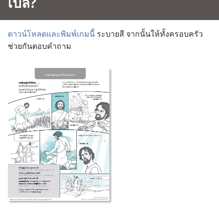
เบล?
ดาวน์​โหลด​และ​พิมพ์​เกม​นี้
ระบาย​สี จาก​นั้น​ให้​ทั้ง​ครอบครัว​
ช่วย​กัน​ตอบ​คำ​ถาม