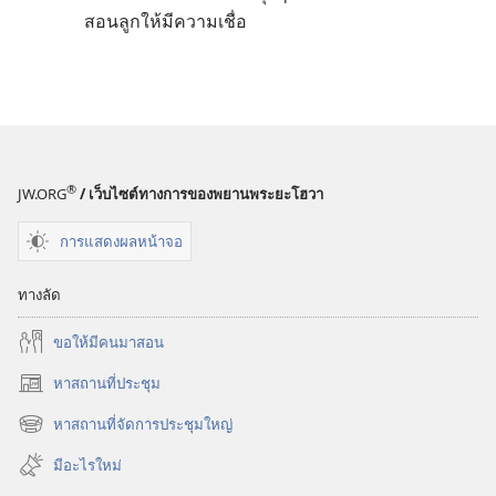
สอน​ลูก​ให้​มี​ความ​เชื่อ
®
JW.ORG
/ เว็บไซต์ทางการของพยานพระยะโฮวา
การแสดงผลหน้าจอ
ทางลัด
ขอ​ให้​มี​คน​มา​สอน
หาสถานที่ประชุม
(เปิด
หน้าต่าง
หาสถานที่จัดการประชุมใหญ่
(เปิด
ใหม่)
หน้าต่าง
มีอะไรใหม่
ใหม่)