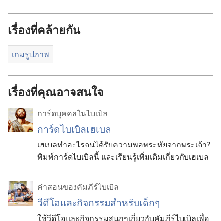
เรื่องที่คล้ายกัน
เกมรูปภาพ
เรื่องที่คุณอาจสนใจ
การ์ดบุคคลในไบเบิล
การ์ดไบเบิลเฮเบล
เฮเบลทำอะไรจนได้รับความพอพระทัยจากพระเจ้า?
พิมพ์การ์ดไบเบิลนี้ และเรียนรู้เพิ่มเติมเกี่ยวกับเฮเบล
คำสอนของคัมภีร์ไบเบิล
วีดีโอ​และ​กิจกรรม​สำหรับ​เด็ก​ๆ
ใช้​วีดีโอ​และ​กิจกรรม​สนุก​ๆ​เกี่ยว​กับ​คัมภีร์​ไบเบิล​เพื่อ​