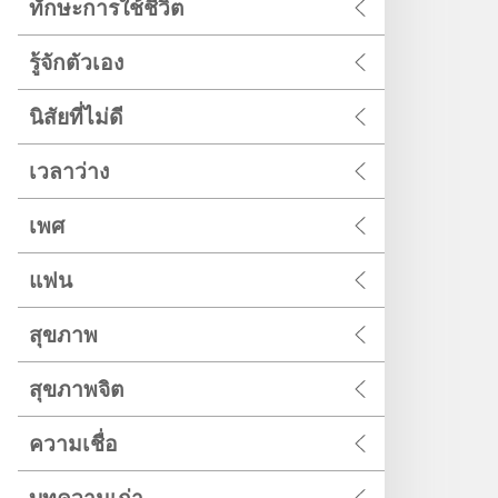
ทักษะการใช้ชีวิต
รู้จักตัวเอง
นิสัยที่ไม่ดี
เวลาว่าง
เพศ
แฟน
สุขภาพ
สุขภาพจิต
ความเชื่อ
บทความเก่า