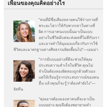
เพื่อน​ของ​คุณ​คิด​อย่าง​ไร
“คน​ที่​มี​ชื่อเสียง​หลาย​คน​ใช้​ร่าง​กาย​ที่​
พระ​ยะโฮวา​ให้​กับ​พวก​เขา​ใน​ทาง​ที่​
ผิด การ​เอา​คน​แบบ​นั้น​มา​เป็น​แบบ​
อย่าง​ใน​ชีวิต​มี​แต่​จะ​ส่ง​ผล​ที่​ไม่​ดี​กับ​เรา
และ​อาจ​ทำ​ให้​มุม​มอง​เกี่ยว​กับ​การ​ใช้​
ชีวิต​และ​มาตรฐาน​ทาง​ศีลธรรม​ผิด​เพี้ยน​ไป”—เอมม่า
“การ​มี​แบบ​อย่าง​ที่​ดี​จะ​ช่วย​ให้​คุณ​
ประสบ​ความ​สำเร็จ​ใน​ชีวิต คุณ​ไม่​
จำเป็น​ต้อง​ลอง​ผิด​ลอง​ถูก​ด้วย​ตัว​เอง
แต่​ให้​เรียน​รู้​จาก​ประสบการณ์​ของ​คน​
อื่น แล้ว​คุณ​ก็​จะ​รู้​ว่า​ต้อง​ทำ​ยัง​ไง”—
จัสทีน
“คุณ​อาจ​ต้อง​มอง​หา​คน​ที่​จะ​มา​เป็น​
แบบ​อย่าง คุณ​จึง​ต้อง​พยายาม​ทำ​