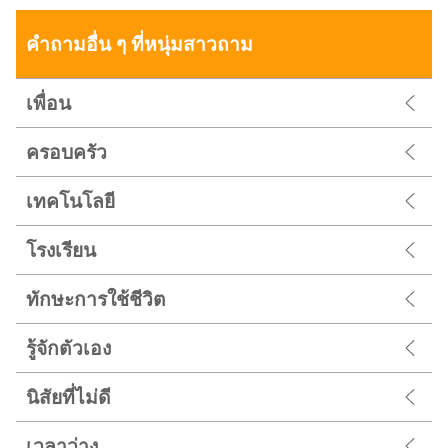
คำถามอื่น ๆ ที่หนุ่มสาวถาม
เพื่อน
ครอบครัว
เทคโนโลยี
โรงเรียน
ทักษะการใช้ชีวิต
รู้จักตัวเอง
นิสัยที่ไม่ดี
เวลาว่าง