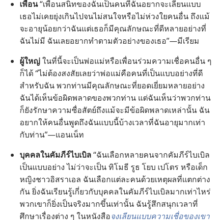
เพื่อน
“เพื่อน​สนิท​ของ​ฉัน​เป็น​คน​ที่​ฉัน​อยาก​จะ​เลียน​แบบ
เธอ​ไม่​เคย​ยุ่ง​เกิน​ไป​จน​ไม่​สนใจ​หรือ​ไม่​ห่วงใย​คน​อื่น ถึง​แม้​
จะ​อายุ​น้อย​กว่า​ฉัน​แต่​เธอ​ก็​มี​คุณลักษณะ​ที่​ดี​หลาย​อย่าง​ที่​
ฉัน​ไม่​มี ฉัน​เลย​อยาก​ทำ​ตาม​ตัว​อย่าง​ของ​เธอ”—มีเรียม
ผู้​ใหญ่
ใน​ที่​นี้​จะ​เป็น​พ่อ​แม่​หรือ​เพื่อน​ร่วม​ความ​เชื่อ​คน​อื่น ๆ
ก็​ได้ “ไม่​ต้อง​สงสัย​เลย​ว่า​พ่อ​แม่​คือ​คน​ที่​เป็น​แบบ​อย่าง​ที่​ดี​
สำหรับ​ฉัน พวก​ท่าน​มี​คุณลักษณะ​ที่​ยอด​เยี่ยม​หลาย​อย่าง
ฉัน​ได้​เห็น​ข้อ​ผิด​พลาด​ของ​พวก​ท่าน แต่​ฉัน​เห็น​ว่า​พวก​ท่าน​
ก็​ยัง​รักษา​ความ​ซื่อ​สัตย์​ถึง​แม้​จะ​มี​ข้อ​ผิด​พลาด​เหล่า​นั้น ฉัน​
อยาก​ให้​คน​อื่น​พูด​ถึง​ฉัน​แบบ​นี้​บ้าง​เวลา​ที่​ฉัน​อายุ​มาก​เท่า​
กับ​ท่าน”—แอนเน็ท
บุคคล​ใน​คัมภีร์​ไบเบิล
“ฉัน​เลือก​หลาย​คน​จาก​คัมภีร์​ไบเบิล​
เป็น​แบบ​อย่าง ไม่​ว่า​จะ​เป็น ทิโมธี รูธ โยบ เปโตร หรือ​เด็ก​
หญิง​ชาว​อิสราเอล ฉัน​เลือก​แต่​ละ​คน​ด้วย​เหตุ​ผล​ที่​แตกต่าง​
กัน ยิ่ง​ฉัน​เรียน​รู้​เกี่ยว​กับ​บุคคล​ใน​คัมภีร์​ไบเบิล​มาก​เท่าไหร่
พวก​เขา​ก็​ยิ่ง​เป็น​จริง​มาก​ขึ้น​เท่า​นั้น ฉัน​รู้สึก​สนุก​เวลา​ที่​
ศึกษา​เรื่อง​ต่าง ๆ ใน​หนังสือ​
จง​เลียน​แบบ​ความ​เชื่อ​ของ​เขา