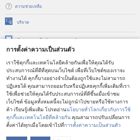
ความช่วยเหลือ
บริจาค
(เปิด
หน้าต่าง
ใหม่)
ห้องสมุด
ออนไลน์
ของ
วอชเทาเวอร์
(เปิด
การตั้งค่าความเป็นส่วนตัว
หน้าต่าง
®
JW Hub
ใหม่)
(เปิด
เราใช้คุกกี้และเทคโนโลยีคล้ายกันเพื่อให้คุณได้รับ
หน้าต่าง
JW Library®
ประสบการณ์ที่ดีที่สุดบนเว็บไซต์ เพื่อที่เว็บไซต์ของเราจะ
ใหม่)
ทำงานได้ คุกกี้บางอย่างจำเป็นต้องถูกใช้และไม่สามารถ
®
ห้องสมุดว็อชเทาเวอร์
ปฏิเสธได้ คุณสามารถยอมรับหรือปฏิเสธคุกกี้เพิ่มเติมที่เรา
ใช้เพื่อช่วยให้คุณได้รับประสบการณ์ที่ดีขึ้นเมื่อเข้าชม
เว็บไซต์ ข้อมูลทั้งหมดนี้จะไม่ถูกนำไปขายหรือใช้ทางการ
ค้า เรียนรู้เพิ่มเติม โปรดอ่าน
นโยบายทั่วโลกเกี่ยวกับการใช้
Copyright
© 2026 Watch Tower Bible and Tract Society of Pennsylvania.
คุกกี้และเทคโนโลยีที่คล้ายกัน
คุณสามารถปรับเปลี่ยนการ
เงื่อนไขการใช้งาน
|
นโยบายการคุ้มครองข้อมูลส่วนบุคคล
|
การตั้งค่า
ตั้งค่าได้ทุกเมื่อโดยเข้าไปที่
การตั้งค่าความเป็นส่วนตัว
ความเป็นส่วนตัว