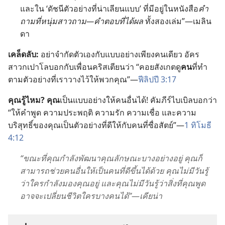
และ​ใน ‘ดัชนี​ตัว​อย่าง​ที่​น่า​เลียน​แบบ’ ที่​มี​อยู่​ใน​หนังสือ​
คำ​
ถาม​ที่​หนุ่ม​สาว​ถาม—คำ​ตอบ​ที่​ได้​ผล
ทั้ง​สอง​เล่ม”—เมลิน
ดา
เคล็ดลับ:
อย่า​จำกัด​ตัว​เอง​กับ​แบบ​อย่าง​เพียง​คน​เดียว อัคร
สาวก​เปาโล​บอก​กับ​เพื่อน​คริสเตียน​ว่า “คอย​สังเกต​ดู​
คน​
ที่​ทำ​
ตาม​ตัว​อย่าง​ที่​เรา​วาง​ไว้​ให้​พวก​คุณ”—
ฟีลิปปี 3:17
คุณ​รู้​ไหม? คุณ​
เป็น​แบบ​อย่าง​ให้​คน​อื่น​ได้! คัมภีร์​ไบเบิล​บอก​ว่า
“ให้​คำ​พูด ความ​ประพฤติ ความ​รัก ความ​เชื่อ และ​ความ​
บริสุทธิ์​ของ​คุณ​เป็น​ตัว​อย่าง​ที่​ดี​ให้​กับ​คน​ที่​ซื่อ​สัตย์”—
1 ทิโมธี
4:12
“ขณะ​ที่​คุณ​กำลัง​พัฒนา​คุณลักษณะ​บาง​อย่าง​อยู่ คุณ​ก็​
สามารถ​ช่วย​คน​อื่น​ให้​เป็น​คน​ที่​ดี​ขึ้น​ได้​ด้วย คุณ​ไม่​มี​วัน​รู้​
ว่า​ใคร​กำลัง​มอง​คุณ​อยู่ และ​คุณ​ไม่​มี​วัน​รู้​ว่า​สิ่ง​ที่​คุณ​พูด​
อาจ​จะ​เปลี่ยน​ชีวิต​ใคร​บาง​คน​ได้”
—
เคียน่า