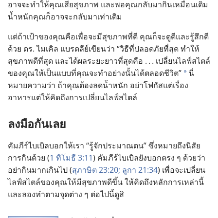
อาจ​จะ​ทำ​ให้​คุณ​เสีย​สุขภาพ และ​พอ​คุณ​กลับ​มา​กิน​เหมือน​เดิม
น้ำหนัก​คุณ​ก็​อาจ​จะ​กลับ​มา​เท่า​เดิม
แต่​ถ้า​เป้า​ของ​คุณ​คือ​เพื่อ​จะ​มี​สุขภาพ​ที่​ดี คุณ​ก็​จะ​ดู​ดี​และ​รู้สึก​ดี​
ด้วย ดร. ไมเคิล แบรดลีย์​เขียน​ว่า “วิธี​ที่​ปลอด​ภัย​ที่​สุด ทำ​ให้​
สุขภาพ​ดี​ที่​สุด และ​ได้​ผล​ระยะ​ยาว​ที่​สุด​คือ . . . เปลี่ยน​ไลฟ์​สไตล์​
ของ​คุณ​ให้​เป็น​แบบ​ที่​คุณ​จะ​ทำ​อย่าง​นั้น​ได้​ตลอด​ชีวิต”
นี่​
a
หมาย​ความ​ว่า ถ้า​คุณ​ต้อง​ลด​น้ำหนัก อย่า​โฟกัส​แต่​เรื่อง​
อาหาร​แต่​ให้​คิด​ถึง​การ​เปลี่ยน​ไลฟ์​สไตล์
ลง​มือ​กัน​เลย
คัมภีร์​ไบเบิล​บอก​ให้​เรา “รู้​จัก​ประมาณ​ตน” ซึ่ง​หมาย​ถึง​นิสัย​
การ​กิน​ด้วย (
1 ทิโมธี 3:11
) คัมภีร์​ไบเบิล​ยัง​บอก​ตรง​ ๆ ​ด้วย​ว่า
อย่า​กิน​มาก​เกิน​ไป (
สุภาษิต 23:20;
ลูกา 21:34
) เพื่อ​จะ​เปลี่ยน​
ไลฟ์​สไตล์​ของ​คุณ​ให้​มี​สุขภาพ​ดี​ขึ้น ให้​คิด​ถึง​หลักการ​เหล่า​นี้
และ​ลอง​ทำ​ตาม​จุด​ต่าง​ ๆ ​ต่อ​ไป​นี้​ดู​สิ