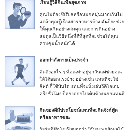
เรียน​รู้​วิธี​กิน​เพื่อ​สุขภาพ
คุณ​ไม่​ต้อง​ซีเรีย​ส​หรือ​หมก​หมุ่น​มาก​เกิน​ไป
แต่​ถ้า​คุณ​รู้​เรื่อง​สาร​อาหาร​บ้าง มัน​ก็​จะ​ช่วย​
ให้​คุณ​กิน​อย่าง​สมดุล และ​การ​กิน​อย่าง​
สมดุล​เป็น​วิธี​หนึ่ง​ที่​ดี​ที่​สุด​ที่​จะ​ช่วย​ให้​คุณ​
ควบคุม​น้ำหนัก​ได้
ออก​กำลัง​กาย​เป็น​ประจำ
คิด​ถึง​อะไร​ ๆ ​ที่​คุณ​ทำ​อยู่​ทุก​วัน​แต่​ช่วย​คุณ​
ให้​ได้​ออก​แรง​บ้าง อย่าง​เช่น แทน​ที่​จะ​ใช้​
ลิฟต์ ก็​ใช้​บันได แทน​ที่​จะ​นั่ง​เล่น​วีดีโอ​เกม​
ครึ่ง​ชั่วโมง ก็​ลอง​ออก​ไป​เดิน​ข้าง​นอก​แทน​สิ
กิน​ของ​ดี​มี​ประโยชน์​แทน​ที่​จะ​กิน​จังก์ฟู้ด​
หรือ​อาหาร​ขยะ
วัยรุ่น​ที่​ชื่อ​โซเฟีย​บอก​ว่า “ฉัน​จะ​พก​ผัก​ผลไม้​