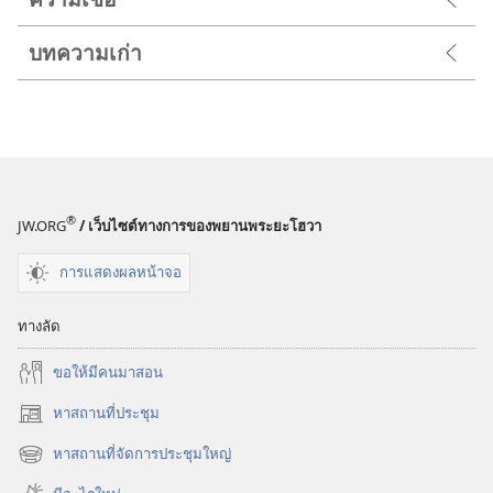
บทความเก่า
®
JW.ORG
/ เว็บไซต์ทางการของพยานพระยะโฮวา
การแสดงผลหน้าจอ
ทางลัด
ขอ​ให้​มี​คน​มา​สอน
หาสถานที่ประชุม
(เปิด
หน้าต่าง
หาสถานที่จัดการประชุมใหญ่
(เปิด
ใหม่)
หน้าต่าง