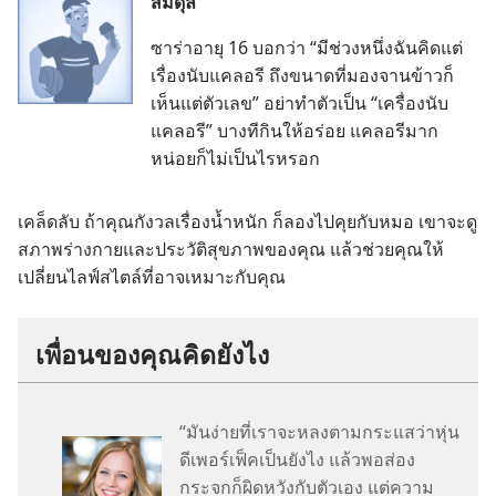
สมดุล
ซา​ร่า​อายุ 16 บอก​ว่า “มี​ช่วง​หนึ่ง​ฉัน​คิด​แต่​
เรื่อง​นับ​แคลอรี ถึง​ขนาด​ที่​มอง​จาน​ข้าว​ก็​
เห็น​แต่​ตัว​เลข” อย่า​ทำ​ตัว​เป็น “เครื่อง​นับ​
แคลอรี” บาง​ที​กิน​ให้​อร่อย แคลอรี​มาก​
หน่อย​ก็​ไม่​เป็น​ไร​หรอก
เคล็ดลับ ถ้า​คุณ​กังวล​เรื่อง​น้ำหนัก ก็​ลอง​ไป​คุย​กับ​หมอ เขา​จะ​ดู​
สภาพ​ร่าง​กาย​และ​ประวัติ​สุขภาพ​ของ​คุณ แล้ว​ช่วย​คุณ​ให้​
เปลี่ยน​ไลฟ์​สไตล์​ที่​อาจ​เหมาะ​กับ​คุณ
เพื่อน​ของ​คุณ​คิด​ยัง​ไง
“มัน​ง่าย​ที่​เรา​จะ​หลง​ตาม​กระแส​ว่า​หุ่น​
ดี​เพอร์เฟ็ค​เป็น​ยัง​ไง แล้ว​พอ​ส่อง​
กระจก​ก็​ผิด​หวัง​กับ​ตัว​เอง แต่​ความ​