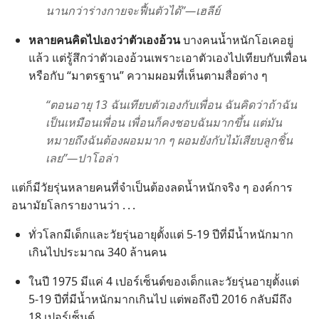
นาน​กว่า​ร่าง​กาย​จะ​ฟื้น​ตัว​ได้”—เฮลีย์
หลาย​คน​คิด​ไป​เอง​ว่า​ตัว​เอง​อ้วน
บาง​คน​น้ำหนัก​โอ​เค​อยู่​
แล้ว แต่​รู้สึก​ว่า​ตัว​เอง​อ้วน​เพราะ​เอา​ตัว​เอง​ไป​เทียบ​กับ​เพื่อน​
หรือ​กับ “มาตรฐาน” ความ​ผอม​ที่​เห็น​ตาม​สื่อ​ต่าง​ ๆ
“ตอน​อายุ 13 ฉัน​เทียบ​ตัว​เอง​กับ​เพื่อน ฉัน​คิด​ว่า​ถ้า​ฉัน​
เป็น​เหมือน​เพื่อน เพื่อน​ก็​คง​ชอบ​ฉัน​มาก​ขึ้น แต่​มัน​
หมาย​ถึง​ฉัน​ต้อง​ผอม​มาก​ ๆ ผอม​ยัง​กับ​ไม้​เสียบ​ลูก​ชิ้น​
เลย”—ปา​โอ​ล่า
แต่​ก็​มี​วัยรุ่น​หลาย​คน​ที่​จำเป็น​ต้อง​ลด​น้ำหนัก​จริง​ ๆ องค์การ​
อนามัย​โลก​รายงาน​ว่า . . .
ทั่ว​โลก​มี​เด็ก​และ​วัยรุ่น​อายุ​ตั้ง​แต่ 5-19 ปี​ที่​มี​น้ำหนัก​มาก​
เกิน​ไป​ประมาณ 340 ล้าน​คน
ใน​ปี 1975 มี​แค่ 4 เปอร์เซ็นต์​ของ​เด็ก​และ​วัยรุ่น​อายุ​ตั้ง​แต่
5-19 ปี​ที่​มี​น้ำหนัก​มาก​เกิน​ไป แต่​พอ​ถึง​ปี 2016 กลับ​มี​ถึง
18 เปอร์เซ็นต์