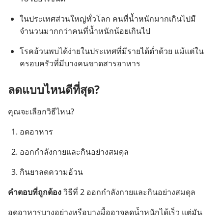
ใน​ประเทศ​ส่วน​ใหญ่​ทั่ว​โลก คน​ที่​น้ำหนัก​มาก​เกิน​ไป​มี​
จำนวน​มาก​กว่า​คน​ที่​น้ำหนัก​น้อย​เกิน​ไป
โรค​อ้วน​พบ​ได้​ง่าย​ใน​ประเทศ​ที่​มี​ราย​ได้​ต่ำ​ด้วย แม้​แต่​ใน​
ครอบครัว​ที่​มี​บาง​คน​ขาด​สาร​อาหาร
ลด​แบบ​ไหน​ดี​ที่​สุด?
คุณ​จะ​เลือก​วิธี​ไหน?
อด​อาหาร
ออก​กำลัง​กาย​และ​กิน​อย่าง​สมดุล
กิน​ยา​ลด​ความ​อ้วน
คำ​ตอบ​ที่​ถูก​ต้อง
วิธี​ที่ 2 ออก​กำลัง​กาย​และ​กิน​อย่าง​สมดุล
อด​อาหาร​บาง​อย่าง​หรือ​บาง​มื้อ​อาจ​ลด​น้ำหนัก​ได้​เร็ว แต่​มัน​