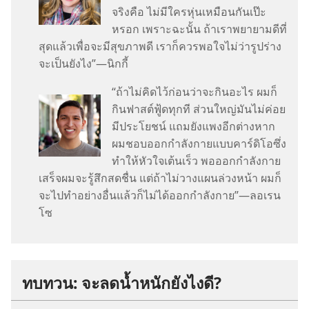
จริง​คือ ไม่​มี​ใคร​หุ่น​เหมือน​กัน​เป๊ะ​
หรอก เพราะ​ฉะนั้น ถ้า​เรา​พยายาม​ดี​ที่​
สุด​แล้ว​เพื่อ​จะ​มี​สุขภาพ​ดี เรา​ก็​ควร​พอ​ใจ​ไม่​ว่า​รูป​ร่าง​
จะ​เป็น​ยัง​ไง”—นิกกี้
“ถ้า​ไม่​คิด​ไว้​ก่อน​ว่า​จะ​กิน​อะไร ผม​ก็​
กิน​ฟาสต์ฟู้ด​ทุก​ที ส่วน​ใหญ่​มัน​ไม่​ค่อย​
มี​ประโยชน์ แถม​ยัง​แพง​อีก​ต่าง​หาก
ผม​ชอบ​ออก​กำลัง​กาย​แบบ​คาร์ดิโอ​ซึ่ง​
ทำ​ให้​หัวใจ​เต้น​เร็ว พอ​ออก​กำลัง​กาย​
เสร็จ​ผม​จะ​รู้สึก​สดชื่น แต่​ถ้า​ไม่​วาง​แผน​ล่วง​หน้า ผม​ก็​
จะ​ไป​ทำ​อย่าง​อื่น​แล้ว​ก็​ไม่​ได้​ออก​กำลัง​กาย”—ลอเรน
โซ
ทบทวน: จะ​ลด​น้ำหนัก​ยัง​ไง​ดี?