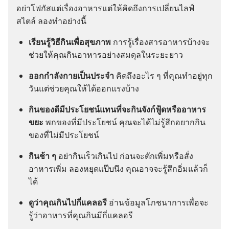
อย่า​โฟกัส​แต่​เรื่อง​อาหาร​แต่​ให้​คิด​ถึง​การ​เปลี่ยน​ไลฟ์​
สไตล์ ลอง​ทำ​อย่าง​นี้
เรียน​รู้​วิธี​กิน​เพื่อ​สุขภาพ
การ​รู้​เรื่อง​สาร​อาหาร​บ้าง​จะ​
ช่วย​ให้​คุณ​กิน​อาหาร​อย่าง​สมดุล​ใน​ระยะ​ยาว
ออก​กำลัง​กาย​เป็น​ประจำ
คิด​ถึง​อะไร​ ๆ ​ที่​คุณ​ทำ​อยู่​ทุก​
วัน​แต่​ช่วย​คุณ​ให้​ได้​ออก​แรง​บ้าง
กิน​ของ​ดี​มี​ประโยชน์​แทน​ที่​จะ​กิน​จังก์ฟู้ด​หรือ​อาหาร​
ขยะ
พก​ของ​ที่​มี​ประโยชน์ คุณ​จะ​ได้​ไม่​รู้สึก​อยาก​กิน​
ของ​ที่​ไม่​มี​ประโยชน์
กิน​ช้า​ ๆ
อย่า​กิน​เร็ว​เกิน​ไป ก่อน​จะ​ตัก​เพิ่ม​หรือ​สั่ง​
อาหาร​เพิ่ม ลอง​หยุด​แป๊บ​นึง คุณ​อาจ​จะ​รู้สึก​อิ่ม​แล้ว​ก็​
ได้
ดู​ว่า​คุณ​กิน​ไป​กี่​แคลอรี
อ่าน​ข้อมูล​โภชนาการ​เพื่อ​จะ​
รู้​ว่า​อาหาร​ที่​คุณ​กิน​มี​กี่​แคลอรี