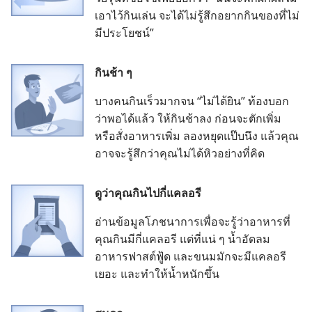
เอา​ไว้​กิน​เล่น จะ​ได้​ไม่​รู้สึก​อยาก​กิน​ของ​ที่​ไม่​
มี​ประโยชน์”
กิน​ช้า​ ๆ
บาง​คน​กิน​เร็ว​มาก​จน “ไม่​ได้​ยิน” ท้อง​บอก​
ว่า​พอ​ได้​แล้ว ให้​กิน​ช้า​ลง ก่อน​จะ​ตัก​เพิ่ม​
หรือ​สั่ง​อาหาร​เพิ่ม ลอง​หยุด​แป๊บ​นึง แล้ว​คุณ​
อาจ​จะ​รู้สึก​ว่า​คุณ​ไม่​ได้​หิว​อย่าง​ที่​คิด
ดู​ว่า​คุณ​กิน​ไป​กี่​แคลอรี
อ่าน​ข้อมูล​โภชนาการ​เพื่อ​จะ​รู้​ว่า​อาหาร​ที่​
คุณ​กิน​มี​กี่​แคลอรี แต่​ที่​แน่​ ๆ น้ำ​อัด​ลม
อาหาร​ฟาสต์ฟู้ด และ​ขนม​มัก​จะ​มี​แคลอรี​
เยอะ และ​ทำ​ให้​น้ำหนัก​ขึ้น