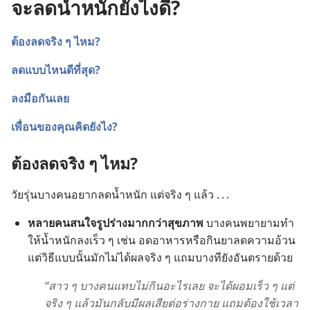
จะลดน้ำหนักยังไงดี?
ต้อง​ลด​จริง​ ๆ
​
ไหม?
ลด​แบบ​ไหน​ดี​ที่​สุด?
ลง​มือ​กัน​เลย
เพื่อน​ของ​คุณ​คิด​ยัง​ไง?
ต้อง​ลด​จริง​ ๆ ​ไหม?
วัยรุ่น​บาง​คน​อยาก​ลด​น้ำหนัก แต่​จริง​ ๆ ​แล้ว . . .
หลาย​คน​สนใจ​รูป​ร่าง​มาก​กว่า​สุขภาพ
บาง​คน​พยายาม​ทำ​
ให้​น้ำหนัก​ลง​เร็ว​ ๆ เช่น อด​อาหาร​หรือ​กิน​ยา​ลด​ความ​อ้วน
แต่​วิธี​แบบ​นั้น​มัก​ไม่​ได้​ผล​จริง​ ๆ แถม​บาง​ที​ยัง​อันตราย​ด้วย
“สาว​ ๆ
​
บาง​คน​แทบ​ไม่​กิน​อะไร​เลย จะ​ได้​ผอม​เร็ว​ ๆ แต่​
จริง​ ๆ
​
แล้ว​มัน​กลับ​มี​ผล​เสีย​ต่อ​ร่าง​กาย แถม​ต้อง​ใช้​เวลา​