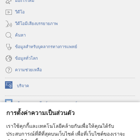
มีอะไรใหม่
ใหม่)
วีดีโอ
วีดีโอมีเสียงบรรยายภาพ
ค้นหา
ข้อมูล​สำหรับ​บุคลากร​ทาง​การ​แพทย์
ข้อมูล​ทั่ว​โลก
ความช่วยเหลือ
บริจาค
(เปิด
หน้าต่าง
ใหม่)
ห้องสมุด
ออนไลน์
ของ
วอชเทาเวอร์
(เปิด
การตั้งค่าความเป็นส่วนตัว
หน้าต่าง
®
JW Hub
ใหม่)
(เปิด
เราใช้คุกกี้และเทคโนโลยีคล้ายกันเพื่อให้คุณได้รับ
หน้าต่าง
JW Library®
ประสบการณ์ที่ดีที่สุดบนเว็บไซต์ เพื่อที่เว็บไซต์ของเราจะ
ใหม่)