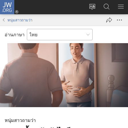
JW.ORG
เข้า
เปลี่ยน
ค้นหา
แส
สู่
ภาษา
ใน
เมน
ระบบ
หนุ่มสาวถามว่า
JW.ORG
(เปิด
หน้าต่าง
อ่านภาษา
ใหม่)
หนุ่ม​สาว​ถาม​ว่า