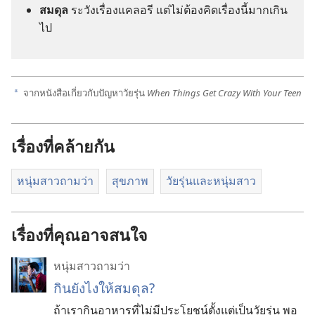
สมดุล
ระวัง​เรื่อง​แคลอรี แต่​ไม่​ต้อง​คิด​เรื่อง​นี้​มาก​เกิน​
ไป
จาก​หนังสือ​เกี่ยว​กับ​ปัญหา​วัยรุ่น
When Things Get Crazy With Your Teen
a
เรื่องที่คล้ายกัน
หนุ่มสาวถามว่า
สุขภาพ
วัยรุ่น​และ​หนุ่ม​สาว
เรื่องที่คุณอาจสนใจ
หนุ่มสาวถามว่า
กินยังไงให้สมดุล?
ถ้าเรากินอาหารที่ไม่มีประโยชน์ตั้งแต่เป็นวัยรุ่น พอ