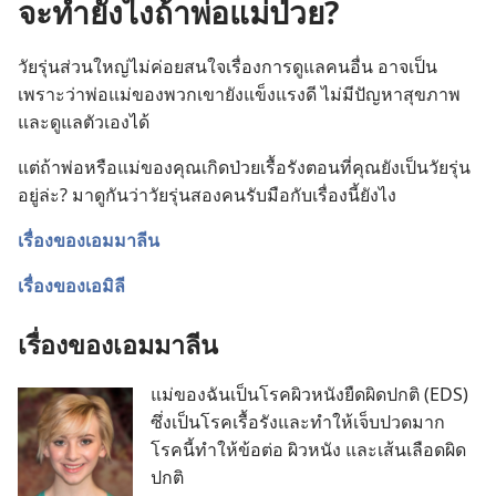
จะทำยังไงถ้าพ่อแม่ป่วย?
วัยรุ่น​ส่วน​ใหญ่​ไม่​ค่อย​สนใจ​เรื่อง​การ​ดู​แล​คน​อื่น อาจ​เป็น​
เพราะ​ว่า​พ่อ​แม่​ของ​พวก​เขา​ยัง​แข็งแรง​ดี ไม่​มี​ปัญหา​สุขภาพ
และ​ดู​แล​ตัว​เอง​ได้
แต่​ถ้า​พ่อ​หรือ​แม่​ของ​คุณ​เกิด​ป่วย​เรื้อรัง​ตอน​ที่​คุณ​ยัง​เป็น​วัยรุ่น​
อยู่​ล่ะ? มา​ดู​กัน​ว่า​วัยรุ่น​สอง​คน​รับมือ​กับ​เรื่อง​นี้​ยัง​ไง
เรื่อง​ของ​เอมมาลีน
เรื่อง​ของ​เอมิลี
เรื่อง​ของ​เอมมาลีน
แม่​ของ​ฉัน​เป็น​โรค​ผิวหนัง​ยืด​ผิด​ปกติ (EDS)
ซึ่ง​เป็น​โรค​เรื้อรัง​และ​ทำ​ให้​เจ็บ​ปวด​มาก
โรค​นี้​ทำ​ให้​ข้อ​ต่อ ผิวหนัง และ​เส้น​เลือด​ผิด​
ปกติ