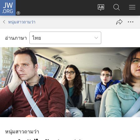
JW.ORG
เข้า
เปลี่ยน
ค้นหา
แส
สู่
ภาษา
ใน
เมน
ระบบ
หนุ่มสาวถามว่า
JW.ORG
(เปิด
หน้าต่าง
อ่านภาษา
ใหม่)
หนุ่ม​สาว​ถาม​ว่า