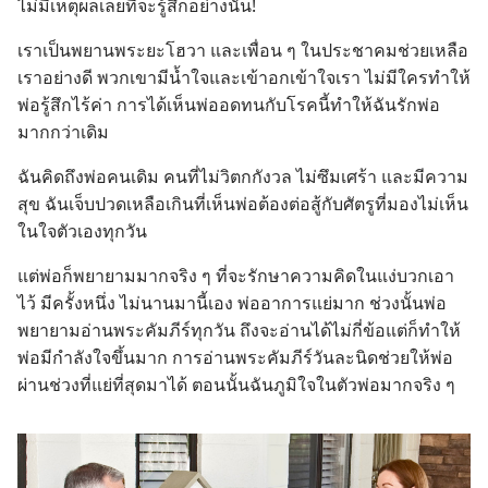
ไม่​มี​เหตุ​ผล​เลย​ที่​จะ​รู้สึก​อย่าง​นั้น!
เรา​เป็น​พยาน​พระ​ยะโฮวา และ​เพื่อน ๆ ใน​ประชาคม​ช่วยเหลือ​
เรา​อย่าง​ดี พวก​เขา​มี​น้ำใจ​และ​เข้า​อก​เข้าใจ​เรา ไม่​มี​ใคร​ทำ​ให้​
พ่อ​รู้สึก​ไร้​ค่า การ​ได้​เห็น​พ่อ​อด​ทน​กับ​โรค​นี้​ทำ​ให้​ฉัน​รัก​พ่อ​
มาก​กว่า​เดิม
ฉัน​คิด​ถึง​พ่อ​คน​เดิม คน​ที่​ไม่​วิตก​กังวล ไม่​ซึมเศร้า และ​มี​ความ​
สุข ฉัน​เจ็บ​ปวด​เหลือ​เกิน​ที่​เห็น​พ่อ​ต้อง​ต่อ​สู้​กับ​ศัตรู​ที่​มอง​ไม่​เห็น​
ใน​ใจ​ตัว​เอง​ทุก​วัน
แต่​พ่อ​ก็​พยายาม​มาก​จริง ๆ ที่​จะ​รักษา​ความ​คิด​ใน​แง่​บวก​เอา​
ไว้ มี​ครั้ง​หนึ่ง ไม่​นาน​มา​นี้​เอง พ่อ​อาการ​แย่​มาก ช่วง​นั้น​พ่อ​
พยายาม​อ่าน​พระ​คัมภีร์​ทุก​วัน ถึง​จะ​อ่าน​ได้​ไม่​กี่​ข้อ​แต่​ก็​ทำ​ให้​
พ่อ​มี​กำลังใจ​ขึ้น​มาก การ​อ่าน​พระ​คัมภีร์​วัน​ละ​นิด​ช่วย​ให้​พ่อ​
ผ่าน​ช่วง​ที่​แย่​ที่​สุด​มา​ได้ ตอน​นั้น​ฉัน​ภูมิ​ใจ​ใน​ตัว​พ่อ​มาก​จริง ๆ