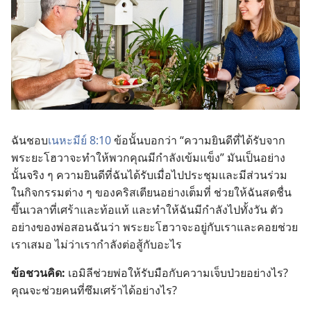
ฉัน​ชอบ​
เนหะมีย์ 8:10
ข้อ​นั้น​บอก​ว่า “ความ​ยินดี​ที่​ได้​รับ​จาก​
พระ​ยะโฮวา​จะ​ทำ​ให้​พวก​คุณ​มี​กำลัง​เข้มแข็ง” มัน​เป็น​อย่าง​
นั้น​จริง ๆ ความ​ยินดี​ที่​ฉัน​ได้​รับ​เมื่อ​ไป​ประชุม​และ​มี​ส่วน​ร่วม​
ใน​กิจกรรม​ต่าง ๆ ของ​คริสเตียน​อย่าง​เต็ม​ที่ ช่วย​ให้​ฉัน​สดชื่น​
ขึ้น​เวลา​ที่​เศร้า​และ​ท้อ​แท้ และ​ทำ​ให้​ฉัน​มี​กำลัง​ไป​ทั้ง​วัน ตัว​
อย่าง​ของ​พ่อ​สอน​ฉัน​ว่า พระ​ยะโฮวา​จะ​อยู่​กับ​เรา​และ​คอย​ช่วย​
เรา​เสมอ ไม่​ว่า​เรา​กำลัง​ต่อ​สู้​กับ​อะไร
ข้อ​ชวน​คิด:
เอมิลี​ช่วย​พ่อ​ให้​รับมือ​กับ​ความ​เจ็บ​ป่วย​อย่าง​ไร?
คุณ​จะ​ช่วย​คน​ที่​ซึมเศร้า​ได้​อย่าง​ไร?