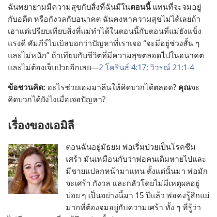
ฉัน​พยายาม​มี​ความ​สุข​กับ​สิ่ง​ที่​ฉัน​มี​ใน​
ตอน​นี้
แทน​ที่​จะ​จม​อยู่​
กับ​อดีต หรือ​กังวล​กับ​อนาคต ฉัน​คง​หา​ความ​สุข​ไม่​ได้​เลย​ถ้า​
เอา​แต่​เปรียบ​เทียบ​สิ่ง​ที่​แม่​ทำ​ได้​ใน​ตอน​นี้​กับ​ตอน​ที่​แม่​ยัง​แข็ง
แรง​ดี คัมภีร์​ไบเบิล​บอก​ว่า​ปัญหา​ที่​เรา​เจอ “จะ​มี​อยู่​ช่วง​สั้น ๆ
และ​ไม่​หนัก” ถ้า​เทียบ​กับ​ชีวิต​ที่​มี​ความ​สุข​ตลอด​ไป​ใน​อนาคต​
และ​ไม่​ต้อง​เจ็บ​ป่วย​อีก​เลย—
2 โครินธ์ 4:17;
วิวรณ์ 21:1-4
ข้อ​ชวน​คิด:
อะไร​ช่วย​เอมมาลีน​ให้​คิด​บวก​ได้​ตลอด?
คุณ​
จะ​
คิด​บวก​ได้​ยัง​ไง​เมื่อ​เจอ​ปัญหา?
เรื่อง​ของ​เอมิลี
ตอน​ฉัน​อยู่​มัธยม พ่อ​เริ่ม​ป่วย​เป็น​โรค​ซึม
เศร้า มัน​เหมือน​กับ​ว่า​พ่อ​คน​เดิม​หาย​ไป​และ​
มี​ชาย​แปลก​หน้า​มา​แทน ตั้ง​แต่​นั้น​มา พ่อ​มัก​
จะ​เศร้า กังวล และ​กลัว​โดย​ไม่​มี​เหตุ​ผล​อยู่​
บ่อย ๆ เป็น​อย่าง​นี้​มา 15 ปี​แล้ว พ่อ​คง​รู้สึก​แย่​
มาก​ที่​ต้อง​จม​อยู่​กับ​ความ​เศร้า ทั้ง ๆ ที่​รู้​ว่า​