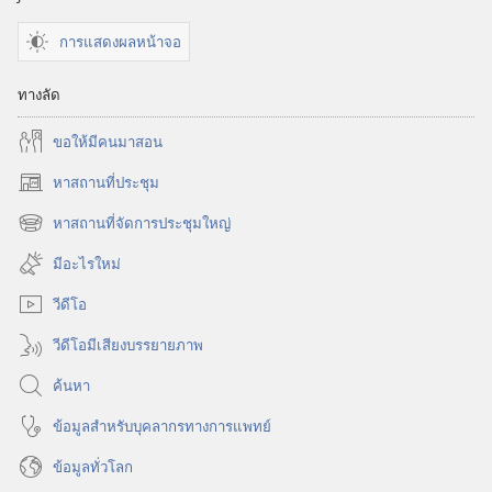
การแสดงผลหน้าจอ
ทางลัด
ขอ​ให้​มี​คน​มา​สอน
หาสถานที่ประชุม
(เปิด
หน้าต่าง
หาสถานที่จัดการประชุมใหญ่
(เปิด
ใหม่)
หน้าต่าง
มีอะไรใหม่
ใหม่)
วีดีโอ
วีดีโอมีเสียงบรรยายภาพ
ค้นหา
ข้อมูล​สำหรับ​บุคลากร​ทาง​การ​แพทย์
ข้อมูล​ทั่ว​โลก