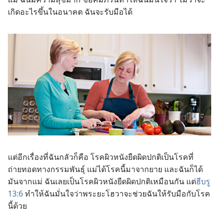
เกิด​อะไร​ขึ้น​ใน​อนาคต ฉัน​จะ​รับมือ​ได้
แต่​อีก​เรื่อง​ที่​ฉัน​กลัว​ก็​คือ โรค​ผิวหนัง​ยืด​ผิด​ปกติ​เป็น​โรค​ที่​
ถ่ายทอด​ทาง​กรรมพันธุ์ แม่​ได้​โรค​นี้​มา​จาก​ยาย และ​ฉัน​ก็​ได้​
มัน​จาก​แม่ ฉัน​เลย​เป็น​โรค​ผิวหนัง​ยืด​ผิด​ปกติ​เหมือน​กัน แต่​
ฮีบรู
13:6
ทำ​ให้​ฉัน​มั่น​ใจ​ว่า​พระ​ยะโฮวา​จะ​ช่วย​ฉัน​ให้​รับมือ​กับ​โรค​
นี้​ด้วย