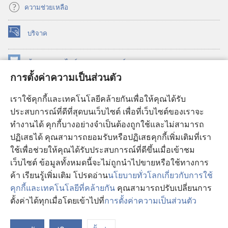
ความช่วยเหลือ
บริจาค
(เปิด
หน้าต่าง
ใหม่)
ห้องสมุด
ออนไลน์
ของ
วอชเทาเวอร์
(เปิด
การตั้งค่าความเป็นส่วนตัว
หน้าต่าง
®
JW Hub
ใหม่)
(เปิด
เราใช้คุกกี้และเทคโนโลยีคล้ายกันเพื่อให้คุณได้รับ
หน้าต่าง
JW Library®
ประสบการณ์ที่ดีที่สุดบนเว็บไซต์ เพื่อที่เว็บไซต์ของเราจะ
ใหม่)
ทำงานได้ คุกกี้บางอย่างจำเป็นต้องถูกใช้และไม่สามารถ
®
ห้องสมุดว็อชเทาเวอร์
ปฏิเสธได้ คุณสามารถยอมรับหรือปฏิเสธคุกกี้เพิ่มเติมที่เรา
ใช้เพื่อช่วยให้คุณได้รับประสบการณ์ที่ดีขึ้นเมื่อเข้าชม
เว็บไซต์ ข้อมูลทั้งหมดนี้จะไม่ถูกนำไปขายหรือใช้ทางการ
ค้า เรียนรู้เพิ่มเติม โปรดอ่าน
นโยบายทั่วโลกเกี่ยวกับการใช้
Copyright
© 2026 Watch Tower Bible and Tract Society of Pennsylvania.
คุกกี้และเทคโนโลยีที่คล้ายกัน
คุณสามารถปรับเปลี่ยนการ
เงื่อนไขการใช้งาน
|
นโยบายการคุ้มครองข้อมูลส่วนบุคคล
|
การตั้งค่า
ตั้งค่าได้ทุกเมื่อโดยเข้าไปที่
การตั้งค่าความเป็นส่วนตัว
ความเป็นส่วนตัว