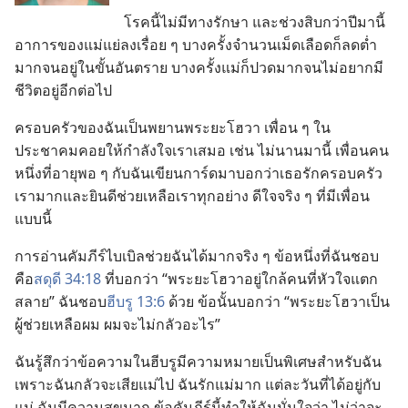
โรค​นี้​ไม่​มี​ทาง​รักษา และ​ช่วง​สิบ​กว่า​ปี​มา​นี้​
อาการ​ของ​แม่​แย่​ลง​เรื่อย ๆ บาง​ครั้ง​จำนวน​เม็ด​เลือด​ก็​ลด​ต่ำ​
มาก​จน​อยู่​ใน​ขั้น​อันตราย บาง​ครั้ง​แม่​ก็​ปวด​มาก​จน​ไม่​อยาก​มี​
ชีวิต​อยู่​อีก​ต่อ​ไป
ครอบครัว​ของ​ฉัน​เป็น​พยาน​พระ​ยะโฮวา เพื่อน ๆ ใน​
ประชาคม​คอย​ให้​กำลังใจ​เรา​เสมอ เช่น ไม่​นาน​มา​นี้ เพื่อน​คน​
หนึ่ง​ที่​อายุ​พอ ๆ กับ​ฉัน​เขียน​การ์ด​มา​บอก​ว่า​เธอ​รัก​ครอบครัว​
เรา​มาก​และ​ยินดี​ช่วยเหลือ​เรา​ทุก​อย่าง ดีใจ​จริง ๆ ที่​มี​เพื่อน​
แบบ​นี้
การ​อ่าน​คัมภีร์​ไบเบิล​ช่วย​ฉัน​ได้​มาก​จริง ๆ ข้อ​หนึ่ง​ที่​ฉัน​ชอบ​
คือ​
สดุดี 34:18
ที่​บอก​ว่า “พระ​ยะโฮวา​อยู่​ใกล้​คน​ที่​หัวใจ​แตก​
สลาย” ฉัน​ชอบ​
ฮีบรู 13:6
ด้วย ข้อ​นั้น​บอก​ว่า “พระ​ยะโฮวา​เป็น​
ผู้​ช่วยเหลือ​ผม ผม​จะ​ไม่​กลัว​อะไร”
ฉัน​รู้สึก​ว่า​ข้อ​ความ​ใน​ฮีบรู​มี​ความ​หมาย​เป็น​พิเศษ​สำหรับ​ฉัน
เพราะ​ฉัน​กลัว​จะ​เสีย​แม่​ไป ฉัน​รัก​แม่​มาก แต่​ละ​วัน​ที่​ได้​อยู่​กับ​
แม่ ฉัน​มี​ความ​สุข​มาก ข้อ​คัมภีร์​นี้​ทำ​ให้​ฉัน​มั่น​ใจ​ว่า ไม่​ว่า​จะ​