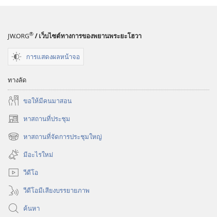
®
JW.ORG
/ เว็บไซต์ทางการของพยานพระยะโฮวา
การแสดงผลหน้าจอ
ทางลัด
ขอ​ให้​มี​คน​มา​สอน
หาสถานที่ประชุม
(เปิด
หน้าต่าง
หาสถานที่จัดการประชุมใหญ่
(เปิด
ใหม่)
หน้าต่าง
มีอะไรใหม่
ใหม่)
วีดีโอ
วีดีโอมีเสียงบรรยายภาพ
ค้นหา