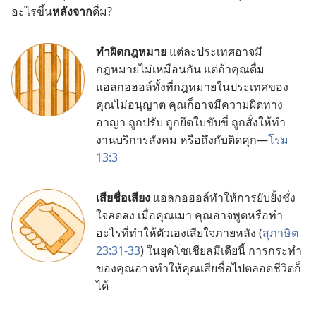
อะไร​ขึ้น​
หลัง​จาก​
ดื่ม?
ทำ​ผิด​กฎหมาย
แต่​ละ​ประเทศ​อาจ​มี​
กฎหมาย​ไม่​เหมือน​กัน แต่​ถ้า​คุณ​ดื่ม​
แอลกอฮอล์​ทั้ง​ที่​กฎหมาย​ใน​ประเทศ​ของ​
คุณ​ไม่​อนุญาต คุณ​ก็​อาจ​มี​ความ​ผิด​ทาง​
อาญา ถูก​ปรับ ถูก​ยึด​ใบ​ขับ​ขี่ ถูก​สั่ง​ให้​ทำ​
งาน​บริการ​สังคม หรือ​ถึง​กับ​ติด​คุก—
โรม
13:3
เสีย​ชื่อเสียง
แอลกอฮอล์​ทำ​ให้​การ​ยับยั้ง​ชั่ง​
ใจ​ลด​ลง เมื่อ​คุณ​เมา คุณ​อาจ​พูด​หรือ​ทำ​
อะไร​ที่​ทำ​ให้​ตัว​เอง​เสียใจ​ภาย​หลัง (
สุภาษิต
23:31-33
) ใน​ยุค​โซเชียล​มีเดีย​นี้ การ​กระทำ​
ของ​คุณ​อาจ​ทำ​ให้​คุณ​เสีย​ชื่อ​ไป​ตลอด​ชีวิต​ก็​
ได้