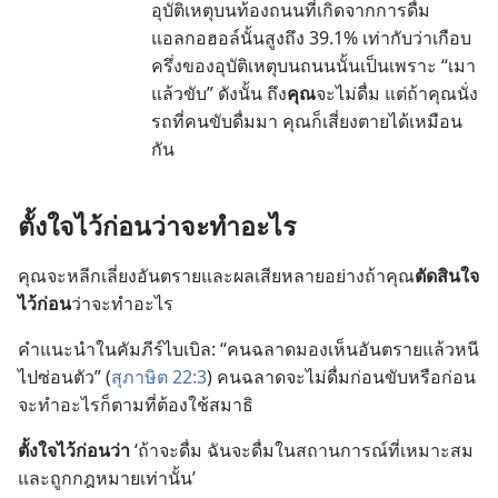
อุบัติเหตุ​บน​ท้องถนน​ที่​เกิด​จาก​การ​ดื่ม​
แอลกอฮอล์​นั้น​สูง​ถึง 39.1% เท่า​กับ​ว่า​เกือบ​
ครึ่ง​ของ​อุบัติเหตุ​บน​ถนน​นั้น​เป็น​เพราะ “เมา​
แล้ว​ขับ” ดัง​นั้น ถึง​
คุณ​
จะ​ไม่​ดื่ม แต่​ถ้า​คุณ​นั่ง​
รถ​ที่​คน​ขับ​ดื่ม​มา คุณ​ก็​เสี่ยง​ตาย​ได้​เหมือน​
กัน
ตั้งใจ​ไว้​ก่อน​ว่า​จะ​ทำ​อะไร
คุณ​จะ​หลีก​เลี่ยง​อันตราย​และ​ผล​เสีย​หลาย​อย่าง​ถ้า​คุณ​
ตัดสิน​ใจ​
ไว้​ก่อน​
ว่า​จะ​ทำ​อะไร
คำ​แนะ​นำ​ใน​คัมภีร์​ไบเบิล: “คน​ฉลาด​มอง​เห็น​อันตราย​แล้ว​หนี​
ไป​ซ่อน​ตัว” (
สุภาษิต 22:3
) คน​ฉลาด​จะ​ไม่​ดื่ม​ก่อน​ขับ​หรือ​ก่อน​
จะ​ทำ​อะไร​ก็​ตาม​ที่​ต้อง​ใช้​สมาธิ
ตั้งใจ​ไว้​ก่อน​ว่า
‘ถ้า​จะ​ดื่ม ฉัน​จะ​ดื่ม​ใน​สถานการณ์​ที่​เหมาะ​สม​
และ​ถูก​กฎหมาย​เท่า​นั้น’