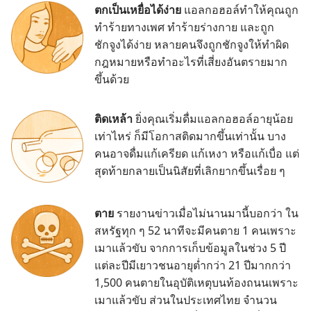
ตก​เป็น​เหยื่อ​ได้​ง่าย
แอลกอฮอล์​ทำ​ให้​คุณ​ถูก​
ทำ​ร้าย​ทาง​เพศ ทำ​ร้าย​ร่าง​กาย และ​ถูก​
ชักจูง​ได้​ง่าย หลาย​คน​จึง​ถูก​ชักจูง​ให้​ทำ​ผิด​
กฎหมาย​หรือ​ทำ​อะไร​ที่​เสี่ยง​อันตราย​มาก​
ขึ้น​ด้วย
ติด​เหล้า
ยิ่ง​คุณ​เริ่ม​ดื่ม​แอลกอฮอล์​อายุ​น้อย​
เท่าไหร่ ก็​มี​โอกาส​ติด​มาก​ขึ้น​เท่า​นั้น บาง​
คน​อาจ​ดื่ม​แก้​เครียด แก้​เหงา หรือ​แก้​เบื่อ แต่​
สุด​ท้าย​กลาย​เป็น​นิสัย​ที่​เลิก​ยาก​ขึ้น​เรื่อย ๆ
ตาย
รายงาน​ข่าว​เมื่อ​ไม่​นาน​มา​นี้​บอก​ว่า ใน​
สหรัฐ​ทุก ๆ 52 นาที​จะ​มี​คน​ตาย 1 คน​เพราะ​
เมา​แล้ว​ขับ จาก​การ​เก็บ​ข้อมูล​ใน​ช่วง 5 ปี
แต่​ละ​ปี​มี​เยาวชน​อายุ​ต่ำ​กว่า 21 ปี​มาก​กว่า
1,500 คน​ตาย​ใน​อุบัติเหตุ​บน​ท้องถนน​เพราะ​
เมา​แล้ว​ขับ ส่วน​ใน​ประเทศ​ไทย จำนวน​