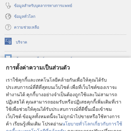
ข้อมูล​สำหรับ​บุคลากร​ทาง​การ​แพทย์
ข้อมูล​ทั่ว​โลก
ความช่วยเหลือ
บริจาค
(เปิด
หน้าต่าง
ใหม่)
ห้องสมุด
ออนไลน์
ของ
วอชเทาเวอร์
(เปิด
การตั้งค่าความเป็นส่วนตัว
หน้าต่าง
®
JW Hub
ใหม่)
(เปิด
เราใช้คุกกี้และเทคโนโลยีคล้ายกันเพื่อให้คุณได้รับ
หน้าต่าง
JW Library®
ประสบการณ์ที่ดีที่สุดบนเว็บไซต์ เพื่อที่เว็บไซต์ของเราจะ
ใหม่)
ทำงานได้ คุกกี้บางอย่างจำเป็นต้องถูกใช้และไม่สามารถ
®
ห้องสมุดว็อชเทาเวอร์
ปฏิเสธได้ คุณสามารถยอมรับหรือปฏิเสธคุกกี้เพิ่มเติมที่เรา
ใช้เพื่อช่วยให้คุณได้รับประสบการณ์ที่ดีขึ้นเมื่อเข้าชม
เว็บไซต์ ข้อมูลทั้งหมดนี้จะไม่ถูกนำไปขายหรือใช้ทางการ
ค้า เรียนรู้เพิ่มเติม โปรดอ่าน
นโยบายทั่วโลกเกี่ยวกับการใช้
Copyright
© 2026 Watch Tower Bible and Tract Society of Pennsylvania.