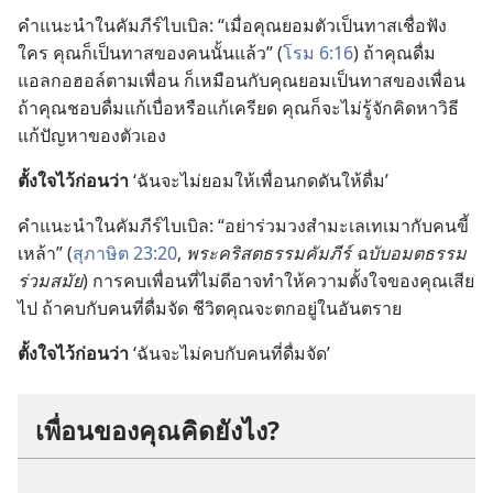
คำ​แนะ​นำ​ใน​คัมภีร์​ไบเบิล: “เมื่อ​คุณ​ยอม​ตัว​เป็น​ทาส​เชื่อ​ฟัง​
ใคร คุณ​ก็​เป็น​ทาส​ของ​คน​นั้น​แล้ว” (
โรม 6:16
) ถ้า​คุณ​ดื่ม​
แอลกอฮอล์​ตาม​เพื่อน ก็​เหมือน​กับ​คุณ​ยอม​เป็น​ทาส​ของ​เพื่อน
ถ้า​คุณ​ชอบ​ดื่ม​แก้​เบื่อ​หรือ​แก้​เครียด คุณ​ก็​จะ​ไม่​รู้​จัก​คิด​หา​วิธี​
แก้​ปัญหา​ของ​ตัว​เอง
ตั้งใจ​ไว้​ก่อน​ว่า
‘ฉัน​จะ​ไม่​ยอม​ให้​เพื่อน​กดดัน​ให้​ดื่ม’
คำ​แนะ​นำ​ใน​คัมภีร์​ไบเบิล: “อย่า​ร่วม​วง​สำมะเลเทเมา​กับ​คน​ขี้​
เหล้า” (
สุภาษิต 23:20
,
พระ​คริสตธรรม​คัมภีร์ ฉบับ​อมตธรรม​
ร่วม​สมัย
) การ​คบ​เพื่อน​ที่​ไม่​ดี​อาจ​ทำ​ให้​ความ​ตั้งใจ​ของ​คุณ​เสีย​
ไป ถ้า​คบ​กับ​คน​ที่​ดื่ม​จัด ชีวิต​คุณ​จะ​ตก​อยู่​ใน​อันตราย
ตั้งใจ​ไว้​ก่อน​ว่า
‘ฉัน​จะ​ไม่​คบ​กับ​คน​ที่​ดื่ม​จัด’
เพื่อน​ของ​คุณ​คิด​ยัง​ไง?