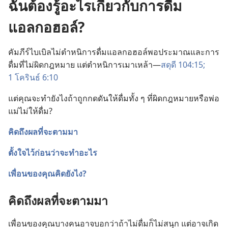
ฉันต้องรู้อะไรเกี่ยวกับการดื่ม
แอลกอฮอล์?
คัมภีร์​ไบเบิล​ไม่​ตำหนิ​การ​ดื่ม​แอลกอฮอล์​พอ​ประมาณ​และ​การ​
ดื่ม​ที่​ไม่​ผิด​กฎหมาย แต่​ตำหนิ​การ​เมา​เหล้า—
สดุดี 104:15;
1 โครินธ์ 6:10
แต่​คุณ​จะ​ทำ​ยัง​ไง​ถ้า​ถูก​กดดัน​ให้​ดื่ม​ทั้ง ๆ ที่​ผิด​กฎหมาย​หรือ​พ่อ​
แม่​ไม่​ให้​ดื่ม?
คิด​ถึง​ผล​ที่​จะ​ตาม​มา
ตั้งใจ​ไว้​ก่อน​ว่า​จะ​ทำ​อะไร
เพื่อน​ของ​คุณ​คิด​ยัง​ไง?
คิด​ถึง​ผล​ที่​จะ​ตาม​มา
เพื่อน​ของ​คุณ​บาง​คน​อาจ​บอก​ว่า​ถ้า​ไม่​ดื่ม​ก็​ไม่​สนุก แต่​อาจ​เกิด​