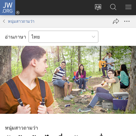
JW.ORG
เข้า
เปลี่ยน
ค้นหา
แส
สู่
ภาษา
ใน
เมน
ระบบ
หนุ่มสาวถามว่า
JW.ORG
(เปิด
หน้าต่าง
อ่านภาษา
ใหม่)
หนุ่ม​สาว​ถาม​ว่า