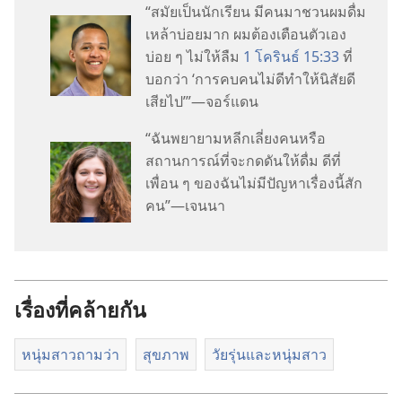
“สมัย​เป็น​นัก​เรียน มี​คน​มา​ชวน​ผม​ดื่ม​
เหล้า​บ่อย​มาก ผม​ต้อง​เตือน​ตัว​เอง​
บ่อย ๆ ไม่​ให้​ลืม
1 โครินธ์ 15:33
ที่​
บอก​ว่า ‘การ​คบ​คน​ไม่​ดี​ทำ​ให้​นิสัย​ดี​
เสีย​ไป’”—จอร์แดน
“ฉัน​พยายาม​หลีก​เลี่ยง​คน​หรือ​
สถานการณ์​ที่​จะ​กดดัน​ให้​ดื่ม ดี​ที่​
เพื่อน ๆ ของ​ฉัน​ไม่​มี​ปัญหา​เรื่อง​นี้​สัก​
คน”—เจนนา
เรื่องที่คล้ายกัน
หนุ่มสาวถามว่า
สุขภาพ
วัยรุ่น​และ​หนุ่ม​สาว