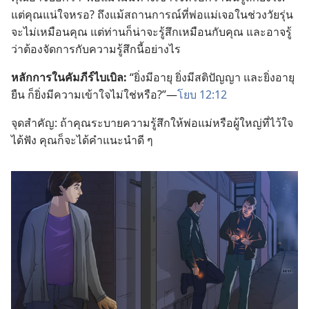
แต่​คุณ​แน่​ใจ​หรอ? ถึง​แม้​สถานการณ์​ที่​พ่อ​แม่​เจอ​ใน​ช่วง​วัยรุ่น​
จะ​ไม่​เหมือน​คุณ แต่​ท่าน​ก็​น่า​จะ​รู้สึก​เหมือน​กับ​คุณ และ​อาจ​รู้​
ว่า​ต้อง​จัด​การ​กับ​ความ​รู้สึก​นี้​อย่าง​ไร
หลักการ​ใน​คัมภีร์​ไบเบิล:
“ยิ่ง​มี​อายุ ยิ่ง​มี​สติ​ปัญญา และ​ยิ่ง​อายุ​
ยืน ก็​ยิ่ง​มี​ความ​เข้าใจ​ไม่​ใช่​หรือ?”—
โยบ 12:12
จุด​สำคัญ: ถ้า​คุณ​ระบาย​ความ​รู้สึก​ให้​พ่อ​แม่​หรือ​ผู้​ใหญ่​ที่​ไว้​ใจ​
ได้​ฟัง คุณ​ก็​จะ​ได้​คำ​แนะ​นำ​ดี ๆ