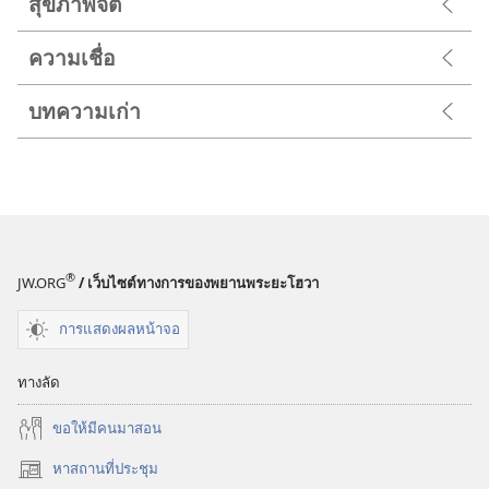
สุขภาพจิต
ความเชื่อ
บทความเก่า
®
JW.ORG
/ เว็บไซต์ทางการของพยานพระยะโฮวา
การแสดงผลหน้าจอ
ทางลัด
ขอ​ให้​มี​คน​มา​สอน
หาสถานที่ประชุม
(เปิด