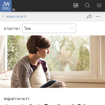
JW.ORG
เข้า
เปลี่ยน
ค้นหา
แส
สู่
ภาษา
ใน
เมน
ระบบ
หนุ่มสาวถามว่า
JW.ORG
(เปิด
หน้าต่าง
อ่านภาษา
ใหม่)
หนุ่ม​สาว​ถาม​ว่า