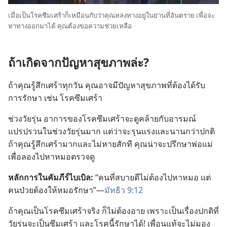
เมื่อ​เป็น​โรค​ซึมเศร้า​ก็​เหมือน​กับ​ว่า​คุณ​หลง​ทาง​อยู่​ใน​ย่าน​ที่​อันตราย เพื่อ​จะ​
หา​ทาง​ออก​มา​ได้ คุณ​ต้อง​ขอ​ความ​ช่วยเหลือ
ถ้า​เกิด​จาก​ปัญหา​สุขภาพ​ล่ะ?
ถ้า​คุณ​รู้สึก​เศร้า​ทุก​วัน คุณ​อาจ​มี​ปัญหา​สุขภาพ​ที่​ต้อง​ได้​รับ​
การ​รักษา เช่น โรค​ซึมเศร้า
ช่วง​วัยรุ่น อาการ​ของ​โรค​ซึมเศร้า​จะ​ดู​คล้าย​กับ​อารมณ์​
แปรปรวน​ใน​ช่วง​วัยรุ่น​มาก แต่​ว่า​จะ​รุนแรง​และ​นาน​กว่า​ปกติ
ถ้า​คุณ​รู้สึก​เศร้า​มาก​และ​ไม่​หาย​สัก​ที คุณ​น่า​จะ​ปรึกษา​พ่อ​แม่​
เพื่อ​ลอง​ไป​หา​หมอ​ตรวจ​ดู
หลักการ​ใน​คัมภีร์​ไบเบิล:
“คน​ที่​สบาย​ดี​ไม่​ต้อง​ไป​หา​หมอ แต่​
คน​ป่วย​ต้อง​ให้​หมอ​รักษา”—
มัทธิว 9:12
ถ้า​คุณ​เป็น​โรค​ซึมเศร้า​จริง ก็​ไม่​ต้อง​อาย เพราะ​เป็น​เรื่อง​ปกติ​ที่​
วัยรุ่น​จะ​เป็น​ซึมเศร้า และ​โรค​นี้​รักษา​ได้! เพื่อน​แท้​จะ​ไม่​มอง​