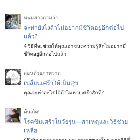
หนุ่มสาวถามว่า
จะ​ทำ​ยังไง​ถ้า​ไม่​อยาก​มี​ชีวิต​อยู่​อีก​ต่อ​ไป​
แล้ว?
4 วิธี​ที่​จะ​ช่วย​ให้​คุณ​เอา​ชนะ​ความ​รู้สึก​ไม่​อยาก​มี​
ชีวิต​อยู่​อีก​ต่อ​ไป​แล้ว
สอนด้วยภาพวาด
เปลี่ยนเศร้าให้เป็นสุข
คุณจะทำอะไรได้ถ้าไม่หายเศร้าสักที?
ตื่นเถิด!
โรค​ซึมเศร้า​ใน​วัยรุ่น—สาเหตุ​และ​วิธี​ช่วย
เหลือ
รู้​ถึง​สัญญาณ อาการ และ​สาเหตุ​ของ​โรค มา​ดู​วิธี​ที่​