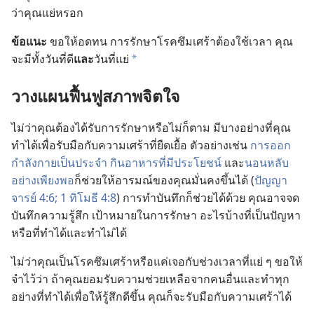
ว่า​คุณ​แย่​หรอก
ข้อ​แนะ
ขอ​ให้​อด​ทน การ​รักษา​โรค​ซึมเศร้า​ต้อง​ใช้​เวลา คุณ​
จะ​มี​ทั้ง​วัน​ที่​ดี​
และ​
วัน​ที่​แย่
a
วาง​แผน​ฟื้นฟู​สภาพ​จิตใจ
ไม่​ว่า​คุณ​ต้อง​ได้​รับ​การ​รักษา​หรือ​ไม่​ก็​ตาม มี​บาง​อย่าง​ที่​คุณ​
ทำ​ได้​เพื่อ​รับมือ​กับ​ความ​เศร้า​ที่​ยืดเยื้อ ตัว​อย่าง​เช่น
การ​ออก​
กำลัง​กาย​เป็น​ประจำ
กิน​อาหาร​ที่​มี​ประโยชน์
และ​
นอน​หลับ​
อย่าง​เพียง​พอ
​ก็​ช่วย​ให้​อารมณ์​ของ​คุณ​มั่นคง​ขึ้น​ได้ (
ปัญญา
จารย์ 4:6;
1 ทิโมธี 4:8
) การ​ทำ​บันทึก​ก็​ช่วย​ได้​ด้วย คุณ​อาจ​จด​
บันทึก​ความ​รู้สึก เป้าหมาย​ใน​การ​รักษา อะไร​บ้าง​ที่​เป็น​ปัญหา​
หรือ​ที่​ทำ​ได้​และ​ทำ​ไม่​ได้
ไม่​ว่า​คุณ​เป็น​โรค​ซึมเศร้า​หรือ​แค่​เจอ​กับ​ช่วง​เวลา​ที่​แย่ ๆ ขอ​ให้​
จำ​ไว้​ว่า ถ้า​คุณ​ยอม​รับ​ความ​ช่วยเหลือ​จาก​คน​อื่น​และ​ทำ​ทุก​
อย่าง​ที่​ทำ​ได้​เพื่อ​ให้​รู้สึก​ดี​ขึ้น คุณ​ก็​จะ​รับมือ​กับ​ความ​เศร้า​ได้