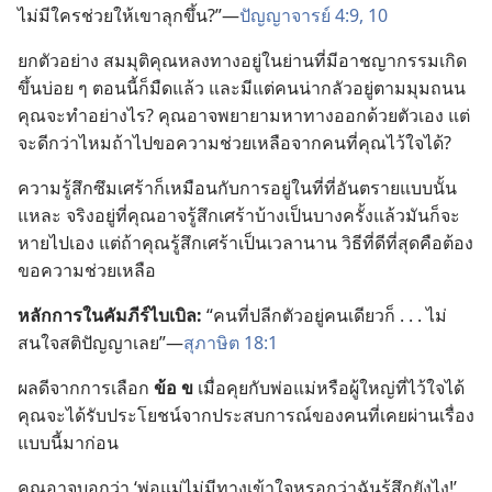
ไม่​มี​ใคร​ช่วย​ให้​เขา​ลุก​ขึ้น?”—
ปัญญาจารย์ 4:9, 10
ยก​ตัว​อย่าง สมมุติ​คุณ​หลง​ทาง​อยู่​ใน​ย่าน​ที่​มี​อาชญากรรม​เกิด​
ขึ้น​บ่อย ๆ ตอน​นี้​ก็​มืด​แล้ว และ​มี​แต่​คน​น่า​กลัว​อยู่​ตาม​มุม​ถนน
คุณ​จะ​ทำ​อย่าง​ไร? คุณ​อาจ​พยายาม​หา​ทาง​ออก​ด้วย​ตัว​เอง แต่​
จะ​ดี​กว่า​ไหม​ถ้า​ไป​ขอ​ความ​ช่วยเหลือ​จาก​คน​ที่​คุณ​ไว้​ใจ​ได้?
ความ​รู้สึก​ซึมเศร้า​ก็​เหมือน​กับ​การ​อยู่​ใน​ที่​ที่​อันตราย​แบบ​นั้น​
แหละ จริง​อยู่​ที่​คุณ​อาจ​รู้สึก​เศร้า​บ้าง​เป็น​บาง​ครั้ง​แล้ว​มัน​ก็​จะ​
หาย​ไป​เอง แต่​ถ้า​คุณ​รู้สึก​เศร้า​เป็น​เวลา​นาน วิธี​ที่​ดี​ที่​สุด​คือ​ต้อง​
ขอ​ความ​ช่วยเหลือ
หลักการ​ใน​คัมภีร์​ไบเบิล:
“คน​ที่​ปลีก​ตัว​อยู่​คน​เดียว​ก็ . . . ไม่​
สนใจ​สติ​ปัญญา​เลย”—
สุภาษิต 18:1
ผล​ดี​จาก​การ​เลือก
ข้อ ข
เมื่อ​คุย​กับ​พ่อ​แม่​หรือ​ผู้​ใหญ่​ที่​ไว้​ใจ​ได้
คุณ​จะ​ได้​รับ​ประโยชน์​จาก​ประสบการณ์​ของ​คน​ที่​เคย​ผ่าน​เรื่อง​
แบบ​นี้​มา​ก่อน
คุณ​อาจ​บอก​ว่า ‘พ่อ​แม่​ไม่​มี​ทาง​เข้าใจ​หรอก​ว่า​ฉัน​รู้สึก​ยัง​ไง!’