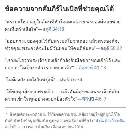
ข้อ​ความ​จาก​คัมภีร์​ไบเบิล​ที่​ช่วย​คุณ​ได้
“พระ​ยะโฮวา​อยู่​ใกล้​คน​ที่​หัวใจ​แตก​สลาย พระองค์​คอย​ช่วย​
คน​ที่​เศร้า​เสียใจ”—
สดุดี 34:18
“มอบ​ภาระ​ของ​คุณ​ไว้​กับ​พระ​ยะโฮวา​เถอะ แล้ว​พระองค์​จะ​
ช่วย​คุณ พระองค์​จะ​ไม่​มี​วัน​ยอม​ให้​คน​ดี​ล้ม​ลง”—
สดุดี 55:22
“เรา​ยะโฮวา​พระเจ้า​ของ​เจ้า​กำลัง​จับ​มือ​ขวา​ของ​เจ้า​ไว้ และ​
บอก​ว่า ‘ไม่​ต้อง​กลัว เรา​จะ​ช่วย​เจ้า’”—
อิสยาห์ 41:13
“ไม่​ต้อง​กังวล​ถึง​วัน​พรุ่ง​นี้”—
มัทธิว 6:34
“ให้​ขอ​ทุก​สิ่ง​จาก​พระเจ้า . . . แล้ว​สันติ​สุข​ของ​พระเจ้า​ที่​เกิน​
ความ​เข้าใจ​ทุก​อย่าง​จะ​ปก​ป้อง​หัวใจ”—
ฟีลิปปี 4:6, 7
ถ้า​คุณ​คิด​จะ​ฆ่า​ตัว​ตาย ให้​รีบ​ขอ​ความ​ช่วยเหลือ​จาก​ผู้​ใหญ่​ที่​คุณ​ไว้​ใจ​
a
ทันที สำหรับ​ข้อมูล​เพิ่ม​เติม ดู​บทความ​ชุด​สี่​ตอน​ที่​ชื่อ​ว่า “
ทำไม​ต้อง​ก้าว​เดิน​
ต่อ​ไป?
” จาก​วารสาร​
ตื่นเถิด!
เดือน​เมษายน 2014