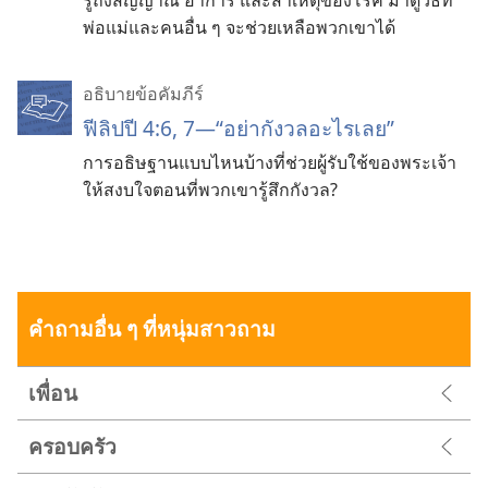
พ่อ​แม่​และ​คน​อื่น ๆ จะ​ช่วยเหลือ​พวก​เขา​ได้
อธิบายข้อคัมภีร์
ฟีลิปปี 4:6, 7—“อย่ากังวลอะไรเลย”
การอธิษฐานแบบไหนบ้างที่ช่วยผู้รับใช้ของพระเจ้า
ให้สงบใจตอนที่พวกเขารู้สึกกังวล?
คำถามอื่น ๆ ที่หนุ่มสาวถาม
เพื่อน
ครอบครัว