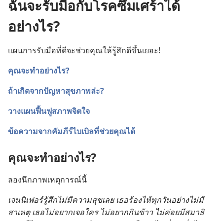
ฉันจะรับมือกับโรคซึมเศร้าได้
อย่างไร?
แผนการ​รับมือ​ที่​ดี​จะ​ช่วย​คุณ​ให้​รู้สึก​ดี​ขึ้น​เยอะ!
คุณ​จะ​ทำ​อย่าง​ไร?
ถ้า​เกิด​จาก​ปัญหา​สุขภาพ​ล่ะ?
วาง​แผน​ฟื้นฟู​สภาพ​จิตใจ
ข้อ​ความ​จาก​คัมภีร์​ไบเบิล​ที่​ช่วย​คุณ​ได้
คุณ​จะ​ทำ​อย่าง​ไร?
ลอง​นึก​ภาพ​เหตุ​การณ์​นี้
เจนนิเฟอร์​รู้สึก​ไม่​มี​ความ​สุข​เลย เธอ​ร้องไห้​ทุก​วัน​อย่าง​ไม่​มี​
สาเหตุ เธอ​ไม่​อยาก​เจอ​ใคร ไม่​อยาก​กิน​ข้าว ไม่​ค่อย​มี​สมาธิ