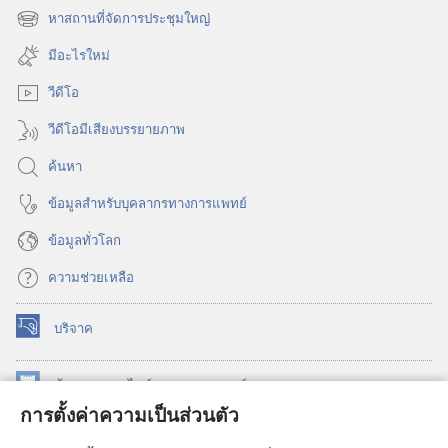
หน้าต่าง
หาสถานที่จัดการประชุมใหญ่
(เปิด
ใหม่)
หน้าต่าง
มีอะไรใหม่
ใหม่)
วีดีโอ
วีดีโอมีเสียงบรรยายภาพ
ค้นหา
ข้อมูล​สำหรับ​บุคลากร​ทาง​การ​แพทย์
ข้อมูล​ทั่ว​โลก
ความช่วยเหลือ
บริจาค
(เปิด
หน้าต่าง
ใหม่)
ห้องสมุด
ออนไลน์
ของ
วอชเทาเวอร์
(เปิด
การตั้งค่าความเป็นส่วนตัว
หน้าต่าง
®
JW Hub
ใหม่)
(เปิด