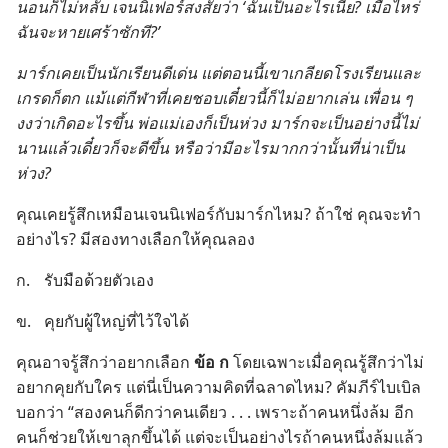
นอน​ก็​ไม่​หลับ เจนนิเฟอร์​สงสัย​ว่า ‘ฉัน​เป็น​อะไร​เนี่ย? เมื่อไหร่​
ฉัน​จะ​หาย​เศร้า​ซัก​ที?’
มาร์ก​เคย​เป็น​นัก​เรียน​ดี​เด่น แต่​ตอน​นี้​เขา​เกลียด​โรง​เรียน​และ​
เก​รด​ก็​ตก แม้​แต่​กีฬา​ที่​เคย​ชอบ​เดี๋ยว​นี้​ก็​ไม่​อยาก​เล่น เพื่อน ๆ
งง​ว่า​เกิด​อะไร​ขึ้น พ่อ​แม่​เอง​ก็​เป็น​ห่วง มาร์ก​จะ​เป็น​อย่าง​นี้​ไม่​
นาน​แล้ว​เดี๋ยว​ก็​จะ​ดี​ขึ้น หรือ​ว่า​มี​อะไร​มาก​กว่า​นั้น​ที่​น่า​เป็น​
ห่วง?
คุณ​เคย​รู้สึก​เหมือน​เจนนิเฟอร์​กับ​มาร์ก​ไหม? ถ้า​ใช่ คุณ​จะ​ทำ​
อย่าง​ไร? มี​สอง​ทาง​เลือก​ให้​คุณ​ลอง
ก.
รับมือ​ด้วย​ตัว​เอง
ข.
คุย​กับ​ผู้​ใหญ่​ที่​ไว้​ใจ​ได้
คุณ​อาจ​รู้สึก​ว่า​อยาก​เลือก
ข้อ ก
โดย​เฉพาะ​เมื่อ​คุณ​รู้สึก​ว่า​ไม่​
อยาก​คุย​กับ​ใคร แต่​นี่​เป็น​ความ​คิด​ที่​ฉลาด​ไหม? คัมภีร์​ไบเบิล​
บอก​ว่า “สอง​คน​ก็​ดี​กว่า​คน​เดียว . . . เพราะ​ถ้า​คน​หนึ่ง​ล้ม อีก​
คน​ก็​ช่วย​ให้​เขา​ลุก​ขึ้น​ได้ แต่​จะ​เป็น​อย่าง​ไร​ถ้า​คน​หนึ่ง​ล้ม​แล้ว​