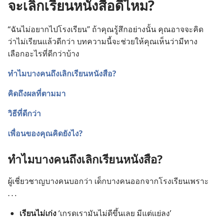
จะเลิกเรียนหนังสือดีไหม?
“ฉัน​ไม่​อยาก​ไป​โรง​เรียน” ถ้า​คุณ​รู้สึก​อย่าง​นั้น คุณ​อาจ​จะ​คิด​
ว่า​ไม่​เรียน​แล้ว​ดี​กว่า บทความ​นี้​จะ​ช่วย​ให้​คุณ​เห็น​ว่า​มี​ทาง​
เลือก​อะไร​ที่​ดี​กว่า​บ้าง
ทำไม​บาง​คน​ถึง​เลิก​เรียน​หนังสือ?
คิด​ถึง​ผล​ที่​ตาม​มา
วิธี​ที่​ดี​กว่า
เพื่อน​ของ​คุณ​คิด​ยัง​ไง?
ทำไม​บาง​คน​ถึง​เลิก​เรียน​หนังสือ?
ผู้​เชี่ยวชาญ​บาง​คน​บอก​ว่า เด็ก​บาง​คน​ออก​จาก​โรง​เรียน​เพราะ
. . .
เรียน​ไม่​เก่ง
‘เก​รด​เรา​มัน​ไม่​ดี​ขึ้น​เลย มี​แต่​แย่​ลง’