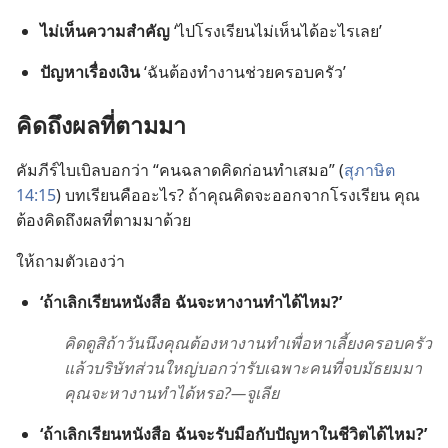
ไม่​เห็น​ความ​สำคัญ
‘ไป​โรง​เรียน​ไม่​เห็น​ได้​อะไร​เลย’
ปัญหา​เรื่อง​เงิน
‘ฉัน​ต้อง​ทำ​งาน​ช่วย​ครอบครัว’
คิด​ถึง​ผล​ที่​ตาม​มา
คัมภีร์​ไบเบิล​บอก​ว่า “คน​ฉลาด​คิด​ก่อน​ทำ​เสมอ” (
สุภาษิต
14:15
) บทเรียน​คือ​อะไร? ถ้า​คุณ​คิด​จะ​ออก​จาก​โรง​เรียน คุณ​
ต้อง​คิด​ถึง​ผล​ที่​ตาม​มา​ด้วย
ให้​ถาม​ตัว​เอง​ว่า
‘ถ้า​เลิก​เรียน​หนังสือ ฉัน​จะ​หา​งาน​ทำ​ได้​ไหม?’
คิด​ดู​สิ​ถ้า​วัน​นึง​คุณ​ต้อง​หา​งาน​ทำ​เพื่อ​หา​เลี้ยง​ครอบครัว
แล้ว​บริษัท​ส่วน​ใหญ่​บอก​ว่า​รับ​เฉพาะ​คน​ที่​จบ​มัธยม​มา
คุณ​จะ​หา​งาน​ทำ​ได้​หรอ?—จูเลีย
‘ถ้า​เลิก​เรียน​หนังสือ ฉัน​จะ​รับมือ​กับ​ปัญหา​ใน​ชีวิต​ได้​ไหม?’