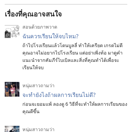
เรื่องที่คุณอาจสนใจ
สอนด้วยภาพวาด
ฉัน​ควร​เรียน​ให้​จบ​ไหม?
ถ้า​ไป​โรง​เรียน​แล้ว​โดน​บูลลี่ ทำ​ให้​เครียด เกรด​ไม่​ดี
คุณ​อาจ​ไม่​อยาก​ไป​โรง​เรียน แต่​อย่า​เพิ่ง​ท้อ มา​ดู​คำ​
แนะ​นำ​จาก​คัมภีร์​ไบเบิล​และ​สิ่ง​ที่​คุณ​ทำ​ได้​เพื่อ​จะ​
เรียน​ให้​จบ
หนุ่มสาวถามว่า
จะทำยังไงถ้าผลการเรียนไม่ดี?
ก่อนจะยอมแพ้ ลองดู 6 วิธีที่จะทำให้ผลการเรียนของ
คุณดีขึ้น
หนุ่มสาวถามว่า