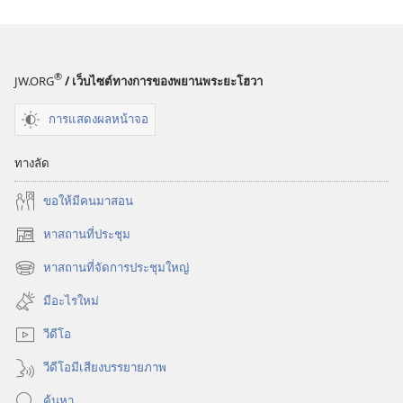
®
JW.ORG
/ เว็บไซต์ทางการของพยานพระยะโฮวา
การแสดงผลหน้าจอ
ทางลัด
ขอ​ให้​มี​คน​มา​สอน
หาสถานที่ประชุม
(เปิด
หน้าต่าง
หาสถานที่จัดการประชุมใหญ่
(เปิด
ใหม่)
หน้าต่าง
มีอะไรใหม่
ใหม่)
วีดีโอ
วีดีโอมีเสียงบรรยายภาพ
ค้นหา