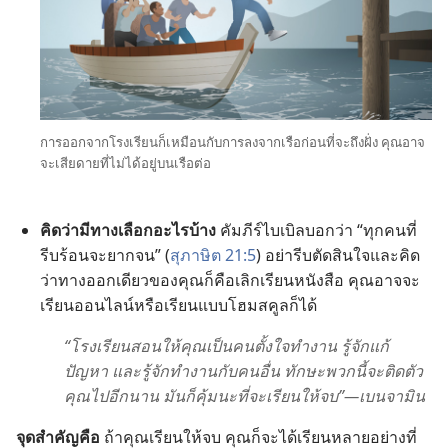
การ​ออก​จาก​โรง​เรียน​ก็​เหมือน​กับ​การ​ลง​จาก​เรือ​ก่อน​ที่​จะ​ถึง​ฝั่ง คุณ​อาจ​
จะ​เสียดาย​ที่​ไม่​ได้​อยู่​บน​เรือ​ต่อ
คิด​ว่า​มี​ทาง​เลือก​อะไร​บ้าง
คัมภีร์​ไบเบิล​บอก​ว่า “ทุก​คน​ที่​
รีบ​ร้อน​จะ​ยาก​จน” (
สุภาษิต 21:5
) อย่า​รีบ​ตัดสิน​ใจ​และ​คิด​
ว่า​ทาง​ออก​เดียว​ของ​คุณ​ก็​คือ​เลิก​เรียน​หนังสือ คุณ​อาจ​จะ​
เรียน​ออนไลน์​หรือ​เรียน​แบบ​โฮม​สคูล​ก็​ได้
“โรง​เรียน​สอน​ให้​คุณ​เป็น​คน​ตั้งใจ​ทำ​งาน รู้​จัก​แก้​
ปัญหา และ​รู้​จัก​ทำ​งาน​กับ​คน​อื่น ทักษะ​พวก​นี้​จะ​ติด​ตัว​
คุณ​ไป​อีก​นาน มัน​ก็​คุ้ม​นะ​ที่​จะ​เรียน​ให้​จบ”—เบนจามิน
จุด​สำคัญ​คือ
ถ้า​คุณ​เรียน​ให้​จบ คุณ​ก็​จะ​ได้​เรียน​หลาย​อย่าง​ที่​