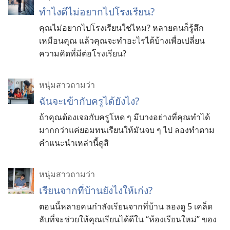
ทำ​ไง​ดี​ไม่​อยาก​ไป​โรง​เรียน?
คุณ​ไม่​อยาก​ไป​โรง​เรียน​ใช่​ไหม? หลาย​คน​ก็​รู้สึก​
เหมือน​คุณ แล้ว​คุณ​จะ​ทำ​อะไร​ได้​บ้าง​เพื่อ​เปลี่ยน​
ความ​คิด​ที่​มี​ต่อ​โรง​เรียน?
หนุ่มสาวถามว่า
ฉันจะเข้ากับครูได้ยังไง?
ถ้าคุณต้องเจอกับครูโหด ๆ มีบางอย่างที่คุณทำได้
มากกว่าแค่ยอมทนเรียนให้มันจบ ๆ ไป ลองทำตาม
คำแนะนำเหล่านี้ดูสิ
หนุ่มสาวถามว่า
เรียนจากที่บ้านยังไงให้เก่ง?
ตอนนี้หลายคนกำลังเรียนจากที่บ้าน ลองดู 5 เคล็ด
ลับที่จะช่วยให้คุณเรียนได้ดีใน “ห้องเรียนใหม่” ของ