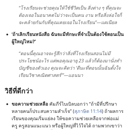
“โรง​เรียน​จะ​ช่วย​คุณ​ให้​ใช้​ชีวิต​เป็น สิ่ง​ต่าง​ ๆ
​
ที่​คุณ​จะ​
ต้อง​เจอ​ใน​อนาคต​ไม่​ว่า​จะ​เป็น​คน งาน หรือ​สิ่ง​ล่อ​ใจ​ก็​
จะ​คล้าย​กัน​กับ​ที่​คุณ​เคย​เจอ​ใน​โรง​เรียน”—แดเนียล
‘ถ้า​เลิก​เรียน​หนังสือ ฉัน​จะ​มี​ทักษะ​ที่​จำเป็น​ต้อง​ใช้​ตอน​เป็น​
ผู้​ใหญ่​ไหม?’
“ตอน​นี้​คุณ​อาจ​จะ​รู้สึก​ว่า​สิ่ง​ที่​โรง​เรียน​สอน​ไม่​มี​
ประโยชน์​อะไร แต่​พอ​คุณ​อายุ 23 แล้ว​ก็​ต้อง​มา​นั่ง​ทำ​
บัญชี​ของ​ตัว​เอง คุณ​จะ​คิด​ว่า ‘ดี​นะ​ที่​ตอน​นั้น​ฉัน​ตั้งใจ​
เรียน​วิชา​คณิตศาสตร์’”—แอนนา
วิธี​ที่​ดี​กว่า
ขอ​ความ​ช่วยเหลือ
คัมภีร์​ไบเบิล​บอก​ว่า “ถ้า​มี​ที่​ปรึกษา​
หลาย​คน​ก็​ประสบ​ความ​สำเร็จ” (
สุภาษิต 11:14
) ถ้า​ผล​การ​
เรียน​ของ​คุณ​เริ่ม​แย่​ลง ให้​ขอ​ความ​ช่วยเหลือ​จาก​พ่อ​แม่
ครู ครู​สอน​แนะ​แนว หรือ​ผู้​ใหญ่​ที่​ไว้​ใจ​ได้ ถาม​พวก​เขา​ว่า​