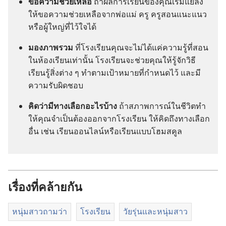
ขอ​ความ​ช่วยเหลือ
ถ้า​ผล​การ​เรียน​ของ​คุณ​เริ่ม​แย่​ลง
ให้​ขอ​ความ​ช่วยเหลือ​จาก​พ่อ​แม่ ครู ครู​สอน​แนะ​แนว
หรือ​ผู้​ใหญ่​ที่​ไว้​ใจ​ได้
มอง​ภาพ​รวม
ที่​โรง​เรียน​คุณ​จะ​ไม่​ได้​แค่​ความ​รู้​ที่​สอน​
ใน​ห้อง​เรียน​เท่า​นั้น โรง​เรียน​จะ​ช่วย​คุณ​ให้​รู้​จัก​วิธี​
เรียน​รู้​สิ่ง​ต่าง​ ๆ ทำ​ตาม​เป้าหมาย​ที่​กำหนด​ไว้ และ​มี​
ความ​รับผิดชอบ
คิด​ว่า​มี​ทาง​เลือก​อะไร​บ้าง
ถ้า​สภาพการณ์​ใน​ชีวิต​ทำ​
ให้​คุณ​จำเป็น​ต้อง​ออก​จาก​โรง​เรียน ให้​คิด​ถึง​ทาง​เลือก​
อื่น เช่น เรียน​ออนไลน์​หรือ​เรียน​แบบ​โฮม​สคูล
เรื่องที่คล้ายกัน
หนุ่มสาวถามว่า
โรง​เรียน
วัยรุ่น​และ​หนุ่ม​สาว