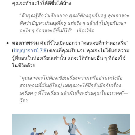
คุณ​จะ​ทำ​อะไร​ให้​ดี​ขึ้น​ได้​บ้าง
“ถ้า​คุณ​รู้สึก​ว่า​เรียน​ยาก คุณ​ก็​ต้อง​คุย​กับ​ครู คุณ​อาจ​จะ​
คิด​ว่า​ปัญหา​มัน​อยู่​ที่​ครู แต่​จริง​ ๆ
​
แล้ว​ถ้า​ไป​คุย​กับ​เขา
อะไร​ ๆ
​
ก็​อาจ​จะ​ดี​ขึ้น​ก็​ได้”—เอ็ดเวิร์ด
มอง​ภาพ​รวม
คัมภีร์​ไบเบิล​บอก​ว่า “ตอน​จบ​ดี​กว่า​ตอน​เริ่ม”
(
ปัญญาจารย์ 7:8
) ตอน​ที่​คุณ​เรียน​จบ คุณ​จะ​ไม่​ได้​แค่​ความ​
รู้​ที่​สอน​ใน​ห้อง​เรียน​เท่า​นั้น แต่​จะ​ได้​ทักษะ​อื่น​ ๆ ​ที่​ต้อง​ใช้​
ใน​ชีวิต​ด้วย
“คุณ​อาจ​จะ​ไม่​ต้อง​เขียน​เรียง​ความ​หรือ​อ่าน​หนังสือ​
สอบ​ตอน​ที่​เป็น​ผู้​ใหญ่ แต่​คุณ​จะ​ได้​ฝึก​รับมือ​กับ​เรื่อง​
เครียด​ ๆ
​
ที่​โรง​เรียน แล้ว​มัน​ก็​จะ​ช่วย​คุณ​ใน​อนาคต”—
วีรา