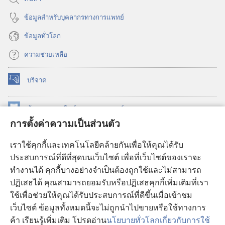
ข้อมูล​สำหรับ​บุคลากร​ทาง​การ​แพทย์
ข้อมูล​ทั่ว​โลก
ความช่วยเหลือ
บริจาค
(เปิด
หน้าต่าง
ใหม่)
ห้องสมุด
ออนไลน์
ของ
วอชเทาเวอร์
(เปิด
การตั้งค่าความเป็นส่วนตัว
หน้าต่าง
®
JW Hub
ใหม่)
(เปิด
เราใช้คุกกี้และเทคโนโลยีคล้ายกันเพื่อให้คุณได้รับ
หน้าต่าง
JW Library®
ประสบการณ์ที่ดีที่สุดบนเว็บไซต์ เพื่อที่เว็บไซต์ของเราจะ
ใหม่)
ทำงานได้ คุกกี้บางอย่างจำเป็นต้องถูกใช้และไม่สามารถ
®
ห้องสมุดว็อชเทาเวอร์
ปฏิเสธได้ คุณสามารถยอมรับหรือปฏิเสธคุกกี้เพิ่มเติมที่เรา
ใช้เพื่อช่วยให้คุณได้รับประสบการณ์ที่ดีขึ้นเมื่อเข้าชม
เว็บไซต์ ข้อมูลทั้งหมดนี้จะไม่ถูกนำไปขายหรือใช้ทางการ
ค้า เรียนรู้เพิ่มเติม โปรดอ่าน
นโยบายทั่วโลกเกี่ยวกับการใช้