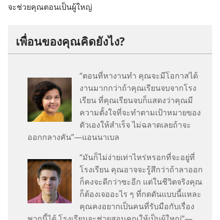
จะ​ช่วย​คุณ​ตอน​เป็น​ผู้​ใหญ่
เพื่อน​ของ​คุณ​คิด​ยัง​ไง?
“ตอน​ที่​หา​งาน​ทำ คุณ​จะ​มี​โอกาส​ได้​
งาน​มาก​กว่า​ถ้า​คุณ​เรียน​จบ​จาก​โรง​
เรียน ที่​คุณ​เรียน​จบ​ก็​แสดง​ว่า​คุณ​มี​
ความ​ตั้งใจ​ที่​จะ​ทำ​ตาม​เป้าหมาย​ของ​
ตัว​เอง​ให้​สำเร็จ ไม่​ฉลาด​เลย​ถ้า​จะ​
ออก​กลาง​คัน”—แอนนาเบล
“มัน​ก็​ไม่​ง่าย​เท่าไหร่​หรอก​ที่​จะ​อยู่​ที่​
โรง​เรียน คุณ​อาจ​จะ​รู้สึก​ว่า​ถ้า​ลา​ออก​
ก็​คง​จะ​ดี​กว่า​ซะ​อีก แต่​ใน​ชีวิต​จริง​คุณ​
ก็​ต้อง​เจอ​อะไร​ ๆ ​ที่​กดดัน​แบบ​นี้​แหละ
คุณ​คง​อยาก​เป็น​คน​ที่​รับมือ​กับ​เรื่อง​
พวก​นี้​ได้ โรง​เรียน​จะ​ช่วย​สอน​คุณ​ให้​เป็น​ผู้​ใหญ่”—