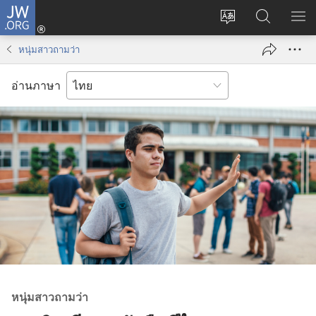
JW.ORG
เข้า
เปลี่ยน
ค้นหา
แส
สู่
ภาษา
ใน
เมน
ระบบ
หนุ่มสาวถามว่า
JW.ORG
(เปิด
หน้าต่าง
อ่านภาษา
ใหม่)
หนุ่ม​สาว​ถาม​ว่า