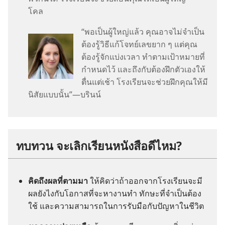
โคล
“พอ​เป็น​ผู้​ใหญ่​แล้ว คุณ​อาจ​ไม่​จำเป็น​
ต้อง​รู้​วิธี​แก้​โจทย์​เลข​ยาก​ ๆ แต่​คุณ​
ต้อง​รู้​จัก​แบ่ง​เวลา ทำ​ตาม​เป้าหมาย​ที่​
กำหนด​ไว้ และ​ถึง​กับ​ต้อง​ฝึก​ตัว​เอง​ให้​
ตื่น​แต่​เช้า โรง​เรียน​จะ​ช่วย​ฝึก​คุณ​ให้​มี​
นิสัย​แบบ​นั้น”—บรินน์
ทบทวน จะ​เลิก​เรียน​หนังสือ​ดี​ไหม?
คิด​ถึง​ผล​ที่​ตาม​มา
ให้​คิด​ว่า​ถ้า​ออก​จาก​โรง​เรียน​จะ​มี​
ผล​ยัง​ไง​กับ​โอกาส​ที่​จะ​หา​งาน​ทำ ทักษะ​ที่​จำเป็น​ต้อง​
ใช้ และ​ความ​สามารถ​ใน​การ​รับมือ​กับ​ปัญหา​ใน​ชีวิต