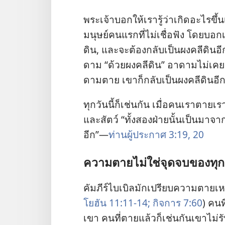
พระเจ้า​บอก​ให้​เรา​รู้​ว่า​เกิด​อะไร​ข
มนุษย์​คน​แรก​ที่​ไม่​เชื่อ​ฟัง โดย​บอก​เ
ดิน, และ​จะ​ต้อง​กลับ​เป็น​ผงคลี​ดิน​อี
ดาม “ด้วย​ผงคลี​ดิน” อาดาม​ไม่​เคย​มี​
ดาม​ตาย เขา​ก็​กลับ​เป็น​ผงคลี​ดิน​อีก 
ทุก​วัน​นี้​ก็​เช่น​กัน เมื่อ​คน​เรา​ตาย​เร
และ​สัตว์ “ทั้ง​สอง​ฝ่าย​นั้น​เป็น​มา​จาก
อีก”—
ท่าน​ผู้​ประกาศ 3:19, 20
ความ​ตาย​ไม่​ใช่​จุด​จบ​ของ​ทุก​ส
คัมภีร์​ไบเบิล​มัก​เปรียบ​ความ​ตาย​
โยฮัน 11:11-14;
กิจการ 7:60
) คน​ที
เขา คน​ที่​ตาย​แล้ว​ก็​เช่น​กัน​เขา​ไม่​ร