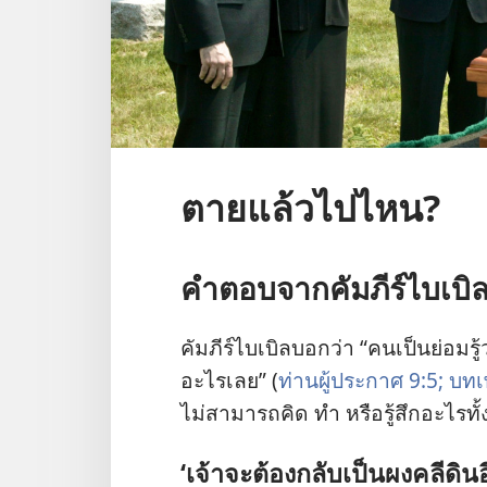
ตายแล้วไปไหน?
คำ​ตอบ​จาก​คัมภีร์​ไบเบิ
คัมภีร์​ไบเบิล​บอก​ว่า “คน​เป็น​ย่อม​รู้​ว
อะไร​เลย” (
ท่าน​ผู้​ประกาศ 9:5;
บทเพ
ไม่​สามารถ​คิด ทำ หรือ​รู้สึก​อะไร​ทั้ง​
‘เจ้า​จะ​ต้อง​กลับ​เป็น​ผงคลี​ดิน​