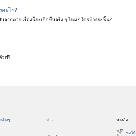
งอะไร?
้นจากตาย เรื่องนี้จะเกิดขึ้นจริง ๆ ไหม? ใครบ้างจะฟื้น?
ตัวฟรี
อต่างๆ
ข่าว
ทางลัด
ขอ​ให้