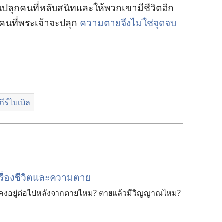
ก​คน​ที่​หลับ​สนิท​และ​ให้​พวก​เขา​มี​ชีวิต​อีก​
​คน​ที่​พระเจ้า​จะ​ปลุก
ความ​ตาย​จึง​ไม่​ใช่​จุด​จบ​
ีร์ไบเบิล
เรื่องชีวิตและความตาย
่ยังคงอยู่ต่อไปหลังจากตายไหม? ตายแล้วมีวิญญาณไหม?