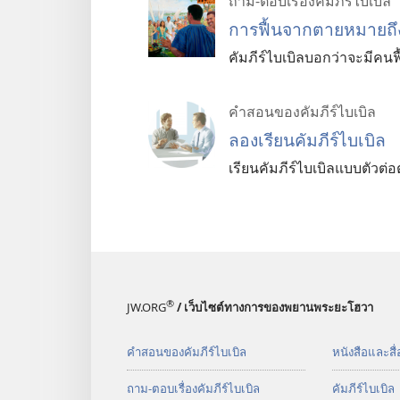
ถาม-ตอบเรื่องคัมภีร์ไบเบิล
การฟื้นจากตายหมายถึ
คัมภีร์ไบเบิลบอกว่าจะมีคนฟื
คำสอนของคัมภีร์ไบเบิล
ลองเรียนคัมภีร์ไบเบิล
เรียนคัมภีร์ไบเบิลแบบตัวต่อ
®
JW.ORG
/ เว็บไซต์ทางการของพยานพระยะโฮวา
คำสอนของคัมภีร์ไบเบิล
หนังสือและสื่
ถาม-ตอบเรื่องคัมภีร์ไบเบิล
คัมภีร์​ไบเบิล