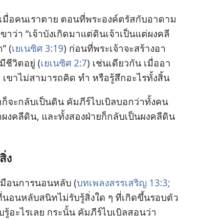
ึ้น​เมื่อ​คน​เรา​ตาย ตอน​ที่​พระองค์​ตรัส​กับ​อาดาม
ขา​ว่า “เจ้า​บังเกิด​มา​แต่​ดิน​เจ้า​เป็น​แต่​ผงคลี​
ก” (
เยเนซิศ 3:19
) ก่อน​ที่​พระเจ้า​จะ​สร้าง​อา
ชีวิต​อยู่ (
เยเนซิศ 2:7
) เช่น​เดียว​กัน เมื่อ​อา
เขา​ไม่​สามารถ​คิด ทำ หรือ​รู้สึก​อะไร​ทั้ง​สิ้น
า​ก็​จะ​กลับ​เป็น​ดิน คัมภีร์​ไบเบิล​บอก​ว่า​ทั้ง​คน​
​ผงคลี​ดิน, และ​ทั้ง​สอง​ฝ่าย​ก็​กลับ​เป็น​ผงคลี​ดิน​
ิ่ง
เหมือน​การ​นอน​หลับ (
บทเพลง​สรรเสริญ 13:3;
่​นอน​หลับ​สนิท​ไม่​รับ​รู้​สิ่ง​ใด ๆ ที่​เกิด​ขึ้น​รอบ​ตัว​
ับ​รู้​อะไร​เลย กระนั้น คัมภีร์​ไบเบิล​สอน​ว่า​