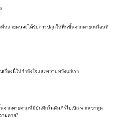
ล
าที่หลายคนจะได้รับการปลุกให้ฟื้นขึ้นจากตายเหมือนที่
บเรื่องนี้ให้กำลังใจและความหวังแก่เรา
ขึ้นจากตายตามที่มีบันทึกในคัมภีร์ไบเบิล พวกเขาพูด
ความตาย?