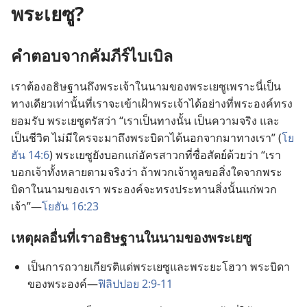
พระเยซู?
คำ​ตอบ​จาก​คัมภีร์​ไบเบิล
เรา​ต้อง​อธิษฐาน​ถึง​พระเจ้า​ใน​นาม​ของ​พระ​เยซู​เพราะ​นี่​เป็น​
ทาง​เดียว​เท่า​นั้น​ที่​เรา​จะ​เข้า​เฝ้า​พระเจ้า​ได้​อย่าง​ที่​พระองค์​ทรง​
ยอม​รับ พระ​เยซู​ตรัส​ว่า “เรา​เป็น​ทาง​นั้น เป็น​ความ​จริง และ​
เป็น​ชีวิต ไม่​มี​ใคร​จะ​มา​ถึง​พระ​บิดา​ได้​นอก​จาก​มา​ทาง​เรา” (
โย
ฮัน 14:6
) พระ​เยซู​ยัง​บอก​แก่​อัครสาวก​ที่​ซื่อ​สัตย์​ด้วย​ว่า “เรา​
บอก​เจ้า​ทั้ง​หลาย​ตาม​จริง​ว่า ถ้า​พวก​เจ้า​ทูล​ขอ​สิ่ง​ใด​จาก​พระ​
บิดา​ใน​นาม​ของ​เรา พระองค์​จะ​ทรง​ประทาน​สิ่ง​นั้น​แก่​พวก​
เจ้า”—
โยฮัน 16:23
เหตุ​ผล​อื่น​ที่​เรา​อธิษฐาน​ใน​นาม​ของ​พระ​เยซู
เป็น​การ​ถวาย​เกียรติ​แด่​พระ​เยซู​และ​พระ​ยะโฮวา พระ​บิดา​
ของ​พระองค์—
ฟิลิปปอย 2:9-11