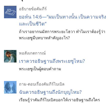
อธิบายข้อคัมภีร์
ยอห์น 14:6—“ผมเป็นทางนั้น เป็นความจริง
และเป็นชีวิต”
ถ้าเราอยากนมัสการพระยะโฮวา ทำไมเราต้องรู้ว่า
พระเยซูมีบทบาทสำคัญอะไร?
หอสังเกตการณ์
เรา
ควร
อธิษฐาน
ถึง
พระ
เยซู
ไหม?
พระ
เยซู
เป็น
ผู้
ตอบ
คำ
ถาม
ถาม-ตอบเรื่องคัมภีร์ไบเบิล
ฉันควรอธิษฐานถึงนักบุญไหม?
เรียนรู้ว่าคัมภีร์ไบเบิลบอกให้เราอธิษฐานถึงใคร