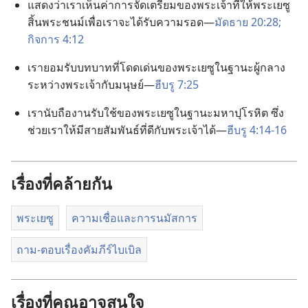
แสดง​ว่า​เรา​เห็น​ค่า​การ​จัด​เตรียม​ของ​พระเจ้า​ที่​ให้​พระ​เยซู​
สิ้น​พระ​ชนม์​เพื่อ​เรา​จะ​ได้​รับ​ความ​รอด—
มัดธาย 20:28;
กิจการ 4:12
เรา​ยอม​รับ​บทบาท​ที่​โดด​เด่น​ของ​พระ​เยซู​ใน​ฐานะ​ผู้​กลาง​
ระหว่าง​พระเจ้า​กับ​มนุษย์—
ฮีบรู 7:25
เรา​นับถือ​งาน​รับใช้​ของ​พระ​เยซู​ใน​ฐานะ​มหา​ปุโรหิต ซึ่ง​
ช่วย​เรา​ให้​มี​สาย​สัมพันธ์​ที่​ดี​กับ​พระเจ้า​ได้—
ฮีบรู 4:14-16
เรื่องที่คล้ายกัน
พระเยซู
ความเชื่อและการนมัสการ
ถาม-ตอบเรื่องคัมภีร์ไบเบิล
เรื่องที่คุณอาจสนใจ