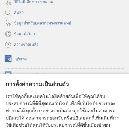
วีดีโอมีเสียงบรรยายภาพ
ค้นหา
ข้อมูล​สำหรับ​บุคลากร​ทาง​การ​แพทย์
ข้อมูล​ทั่ว​โลก
ความช่วยเหลือ
บริจาค
(เปิด
หน้าต่าง
ใหม่)
ห้องสมุด
ออนไลน์
ของ
วอชเทาเวอร์
(เปิด
การตั้งค่าความเป็นส่วนตัว
หน้าต่าง
®
JW Hub
ใหม่)
(เปิด
เราใช้คุกกี้และเทคโนโลยีคล้ายกันเพื่อให้คุณได้รับ
หน้าต่าง
JW Library®
ประสบการณ์ที่ดีที่สุดบนเว็บไซต์ เพื่อที่เว็บไซต์ของเราจะ
ใหม่)
ทำงานได้ คุกกี้บางอย่างจำเป็นต้องถูกใช้และไม่สามารถ
®
ห้องสมุดว็อชเทาเวอร์
ปฏิเสธได้ คุณสามารถยอมรับหรือปฏิเสธคุกกี้เพิ่มเติมที่เรา
ใช้เพื่อช่วยให้คุณได้รับประสบการณ์ที่ดีขึ้นเมื่อเข้าชม