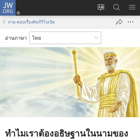
JW.ORG
เข้า
เปลี่ยน
ค้นหา
แส
สู่
ภาษา
ใน
เมน
ระบบ
ถาม-ตอบเรื่องคัมภีร์ไบเบิล
JW.ORG
(เปิด
หน้าต่าง
อ่านภาษา
ใหม่)
ทำไมเราต้องอธิษฐานในนามของ