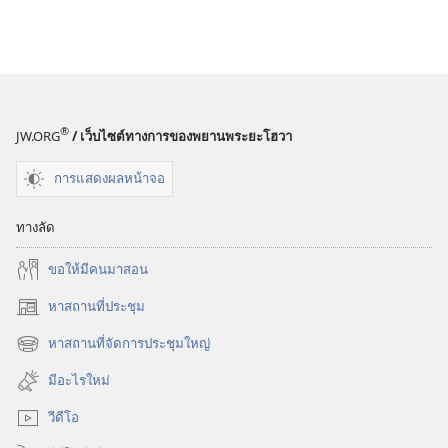
®
JW.ORG
/ เว็บไซต์ทางการของพยานพระยะโฮวา
การแสดงผลหน้าจอ
ทางลัด
ขอ​ให้​มี​คน​มา​สอน
หาสถานที่ประชุม
(เปิด
หน้าต่าง
หาสถานที่จัดการประชุมใหญ่
(เปิด
ใหม่)
หน้าต่าง
มีอะไรใหม่
ใหม่)
วีดีโอ