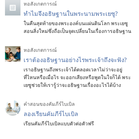
หอสังเกตการณ์
ทำไม​จึง​อธิษฐาน​ใน​พระ​นาม​พระ​เยซู?
ใน​คืน​สุด​ท้าย​ของ​พระองค์​บน​แผ่นดิน​โลก พระ​เยซู​
สอน​สิ่ง​ใหม่​ซึ่ง​ถือ​เป็น​จุด​เปลี่ยน​ใน​เรื่อง​การ​อธิษฐาน
หอสังเกตการณ์
เราต้องอธิษฐานอย่างไรพระเจ้าถึงจะฟัง?
เราอธิษฐานถึงพระเจ้าได้ตลอดเวลาไม่ว่าจะอยู่
ที่ไหนหรือเมื่อไร จะออกเสียงหรือพูดในใจก็ได้ พระ
เยซูช่วยให้เรารู้ว่าจะอธิษฐานเรื่องอะไรได้บ้าง
คำสอนของคัมภีร์ไบเบิล
ลองเรียนคัมภีร์ไบเบิล
เรียนคัมภีร์ไบเบิลแบบตัวต่อตัวฟรี