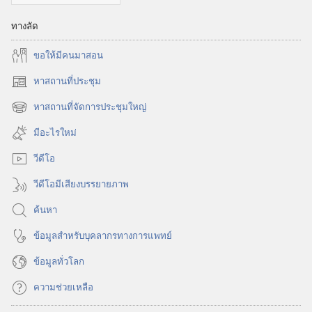
ทางลัด
ขอ​ให้​มี​คน​มา​สอน
หาสถานที่ประชุม
(เปิด
หน้าต่าง
หาสถานที่จัดการประชุมใหญ่
(เปิด
ใหม่)
หน้าต่าง
มีอะไรใหม่
ใหม่)
วีดีโอ
วีดีโอมีเสียงบรรยายภาพ
ค้นหา
ข้อมูล​สำหรับ​บุคลากร​ทาง​การ​แพทย์
ข้อมูล​ทั่ว​โลก
ความช่วยเหลือ