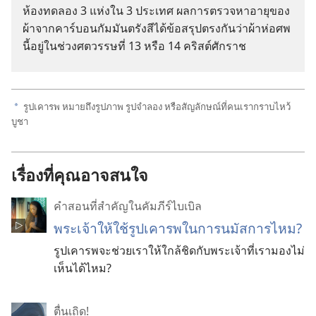
ห้อง​ทดลอง 3 แห่ง​ใน 3 ประเทศ ผล​การ​ตรวจ​หา​อายุ​ของ​
ผ้า​จาก​คาร์บอน​กัมมันตรังสี​ได้​ข้อ​สรุป​ตรง​กัน​ว่า​ผ้า​ห่อ​ศพ​
นี้​อยู่​ใน​ช่วง​ศตวรรษ​ที่ 13 หรือ 14 คริสต์ศักราช
รูป​เคารพ หมาย​ถึง​รูป​ภาพ รูป​จำลอง หรือ​สัญลักษณ์​ที่​คน​เรา​กราบ​ไหว้​
a
บูชา
เรื่องที่คุณอาจสนใจ
คำสอนที่สำคัญในคัมภีร์ไบเบิล
พระเจ้าให้ใช้รูปเคารพในการนมัสการไหม?
รูปเคารพจะช่วยเราให้ใกล้ชิดกับพระเจ้าที่เรามองไม่
เห็นได้ไหม?
ตื่นเถิด!