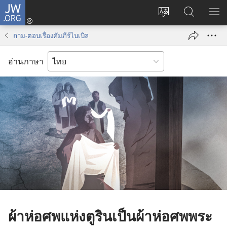
JW.ORG
เข้า
เปลี่ยน
ค้นหา
แส
สู่
ภาษา
ใน
เมน
ระบบ
ถาม-ตอบเรื่องคัมภีร์ไบเบิล
JW.ORG
(เปิด
หน้าต่าง
อ่านภาษา
ใหม่)
ผ้าห่อศพแห่งตูรินเป็นผ้าห่อศพพระ