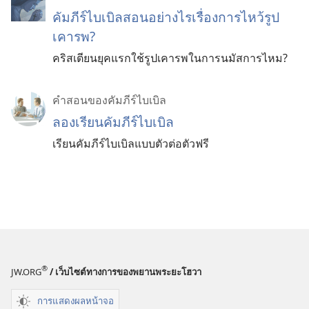
คัมภีร์​ไบเบิล​สอน​อย่าง​ไร​เรื่อง​การ​ไหว้​รูป​
เคารพ?
คริสเตียน​ยุค​แรก​ใช้​รูป​เคารพ​ใน​การ​นมัสการ​ไหม?
คำสอนของคัมภีร์ไบเบิล
ลองเรียนคัมภีร์ไบเบิล
เรียนคัมภีร์ไบเบิลแบบตัวต่อตัวฟรี
®
JW.ORG
/ เว็บไซต์ทางการของพยานพระยะโฮวา
การแสดงผลหน้าจอ