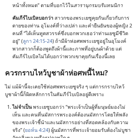
หน้า​ทั้ง​หมด” ตาม​ที่​บอก​ไว้​ใน​
สารานุกรม​บริแทนนิกา
คัมภีร์​ไบเบิล​บอก​ว่า
สาวก​ของ​พระ​เยซู​คุย​กัน​เกี่ยว​กับ​การ​
ตาย​ของ​ท่าน อุโมงค์​ที่​ว่าง​เปล่า และ​คำ​ยืน​ยัน​ของ​ผู้​หญิง 2
คน​ที่ “ได้​เห็น​ทูตสวรรค์​ซึ่ง​บอก​พวก​เธอ​ว่า​ท่าน​เยซู​มี​ชีวิต​
อยู่” (
ลูกา 24:15-24
) ถ้า​มี​ผ้า​ห่อ​ศพ​พระ​เยซู​อยู่​ใน​อุโมงค์
พวก​สาวก​ก็​ต้อง​พูด​ถึง​ผ้า​นี้​และ​ภาพ​ที่​อยู่​บน​ผ้า​ด้วย แต่​
คัมภีร์​ไบเบิล​ไม่​ได้​บอก​ว่า​พวก​เขา​คุย​กัน​เรื่อง​นี้​เลย
ควร​กราบ​ไหว้​บูชา​ผ้า​ห่อ​ศพ​นี้​ไหม?
ไม่ แม้​ผ้า​นี้​จะ​เคย​ใช้​ห่อ​ศพ​พระ​เยซู​จริง​ ๆ แต่​การ​กราบ​ไหว้​
บูชา​ผ้า​นี้​ก็​ผิด​หลักการ​ใน​คัมภีร์​ไบเบิล​อยู่​ดี​เพราะ
ไม่​จำเป็น
พระ​เยซู​บอก​ว่า “พระเจ้า​เป็น​ผู้​ที่​มนุษย์​มอง​ไม่​
เห็น และ​คน​ที่​นมัสการ​พระองค์​ต้อง​นมัสการ​โดย​ให้​พลัง​
ของ​พระเจ้า​ชี้​นำ​และ​นมัสการ​อย่าง​ที่​สอดคล้อง​กับ​ความ​
จริง” (
ยอห์น 4:24
) ผู้​นมัสการ​ที่​พระเจ้า​ยอม​รับ​ต้อง​ไม่​บูชา​
วัตถุ​สิ่ง​ของ​หรือ​รูป​ภาพ​ใด​ ๆ