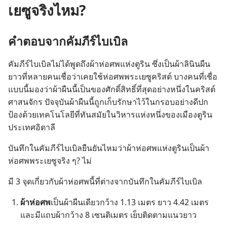
เยซูจริงไหม?
คำ​ตอบ​จาก​คัมภีร์​ไบเบิล
คัมภีร์​ไบเบิล​ไม่​ได้​พูด​ถึง​ผ้า​ห่อ​ศพ​แห่ง​ตูริน ซึ่ง​เป็น​ผ้า​ลินิน​ผืน​
ยาว​ที่​หลาย​คน​เชื่อ​ว่า​เคย​ใช้​ห่อ​ศพ​พระ​เยซู​คริสต์ บาง​คน​ที่​เชื่อ​
แบบ​นี้​มอง​ว่า​ผ้า​ผืน​นี้​เป็น​ของ​ศักดิ์สิทธิ์​ที่​สุด​อย่าง​หนึ่ง​ใน​คริสต์​
ศาสนจักร ปัจจุบัน​ผ้า​ผืน​นี้​ถูก​เก็บ​รักษา​ไว้​ใน​กรอบ​อย่าง​ดี​ปก​
ป้อง​ด้วย​เทคโนโลยี​ที่​ทัน​สมัย​ใน​วิหาร​แห่ง​หนึ่ง​ของ​เมือง​ตูริน
ประเทศ​อิตาลี
บันทึก​ใน​คัมภีร์​ไบเบิล​ยืน​ยัน​ไหม​ว่า​ผ้า​ห่อ​ศพ​แห่ง​ตูริน​เป็น​ผ้า​
ห่อ​ศพ​พระ​เยซู​จริง​ ๆ? ไม่
มี 3 จุด​เกี่ยว​กับ​ผ้า​ห่อ​ศพ​นี้​ที่​ต่าง​จาก​บันทึก​ใน​คัมภีร์​ไบเบิล
ผ้า​ห่อ​ศพ​
เป็น​ผ้า​ผืน​เดียว​กว้าง 1.13 เมตร ยาว 4.42 เมตร
และ​มี​แถบ​ผ้า​กว้าง 8 เซนติเมตร เย็บ​ติด​ตาม​แนว​ยาว