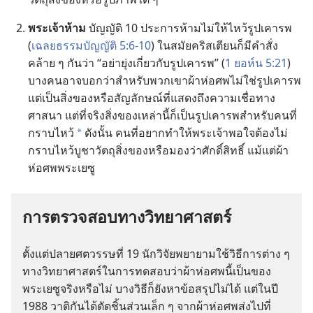
พระเจ้า​ห้าม
บัญญัติ 10 ประการ​ห้าม​ไม่​ให้​ไหว้​รูป​เคารพ
(
เฉลย​ธรรมบัญญัติ 5:6-10
) ใน​สมัย​คริสเตียน​ก็​มี​คำ​สั่ง​
คล้าย​ ๆ ​กัน​ว่า “อย่า​ยุ่ง​เกี่ยว​กับ​รูป​เคารพ” (
1 ยอห์น 5:21
)
บาง​คน​อาจ​บอก​ว่า​สำหรับ​พวก​เขา​ผ้า​ห่อ​ศพ​ไม่​ใช่​รูป​เคารพ
แต่​เป็น​สิ่ง​ของ​หรือ​สัญลักษณ์​ที่​แสดง​ถึง​ความ​เชื่อ​ทาง​
ศาสนา แต่​ที่​จริง​สิ่ง​ของ​เหล่า​นี้​ก็​เป็น​รูป​เคารพ​สำหรับ​คน​ที่​
กราบ​ไหว้
ดัง​นั้น คน​ที่​อยาก​ทำ​ให้​พระเจ้า​พอ​ใจ​ต้อง​ไม่​
a
กราบ​ไหว้​บูชา​วัตถุ​สิ่ง​ของ​หรือ​มอง​ว่า​ศักดิ์สิทธิ์ แม้​แต่​ผ้า​
ห่อ​ศพ​พระ​เยซู
การ​ตรวจ​สอบ​ทาง​วิทยาศาสตร์
ตั้ง​แต่​ปลาย​ศตวรรษ​ที่ 19 นัก​วิจัย​พยายาม​ใช้​วิธี​การ​ต่าง​ ๆ
​ทาง​วิทยาศาสตร์​ใน​การ​ทดสอบ​ว่า​ผ้า​ห่อ​ศพ​นี้​เป็น​ของ​
พระ​เยซู​จริง​หรือ​ไม่ บาง​วิธี​ก็​ยัง​หา​ข้อ​สรุป​ไม่​ได้ แต่​ใน​ปี
1988 วาติกัน​ได้​ตัด​ชิ้น​ส่วน​เล็ก​ ๆ ​จาก​ผ้า​ห่อ​ศพ​ส่ง​ไป​ที่​