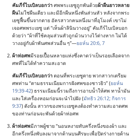
คัมภีร์​ไบเบิล​บอก​ว่า
ศพ​พระ​เยซู​ถูก​พัน​ด้วย​
ผ้า​ผืน​ยาว​หลาย​
ผืน​
ไม่​ใช่​ผืน​เดียว และ​มี​อีก​ผืน​หนึ่ง​พัน​ส่วน​หัว หลัง​จาก​พระ​
เยซู​ฟื้น​ขึ้น​จาก​ตาย อัครสาวก​คน​หนึ่ง​มา​ที่​อุโมงค์ เขา​ไม่​
เจอ​ศพ​พระ​เยซู แต่ “เห็น​ผ้า​ลินิน​วาง​อยู่” คัมภีร์​ไบเบิล​บอก​
ด้วย​ว่า “ผ้า​ที่​ใช้​คลุม​ส่วน​หัว​ถูก​ม้วน​วาง​ไว้​ต่าง​หาก ไม่​ได้​
วาง​อยู่​กับ​ผ้า​พัน​ศพ​ส่วน​อื่น​ ๆ”—
ยอห์น 20:6, 7
ผ้า​ห่อ​ศพ​
มี​รอย​เปื้อน​หลาย​แห่ง​ซึ่ง​คาด​ว่า​เป็น​รอย​เลือด​จาก​
ศพ​ที่​ไม่​ได้​ทำ​ความ​สะอาด
คัมภีร์​ไบเบิล​บอก​ว่า
ตอน​ที่​พระ​เยซู​ตาย พวก​สาวก​เตรียม​
ศพ​ท่าน “ตาม​ธรรมเนียม​การ​ฝัง​ศพ​ของ​ชาว​ยิว” (
ยอห์น
19:39-42
) ธรรมเนียม​นี้​รวม​ถึง​การ​อาบ​น้ำ​ให้​ศพ ทา​น้ำมัน
และ​ใส่​เครื่อง​หอม​ก่อน​จะ​นำ​ไป​ฝัง (
มัทธิว 26:12;
กิจการ
9:37
) ดัง​นั้น สาวก​ของ​พระ​เยซู​คง​ต้อง​ทำ​ความ​สะอาด​ศพ​
ของ​ท่าน​ก่อน​จะ​พัน​ด้วย​ผ้า​ห่อ​ศพ
ผ้า​ห่อ​ศพ​
มี​ภาพ​ผู้​ชาย “นอน​หงาย​ทับ​ครึ่ง​หนึ่ง​ของ​ผ้า และ​
อีก​ครึ่ง​หนึ่ง​พับ​ลง​มา​จาก​ด้าน​บน​ศีรษะ​เพื่อ​ปิด​ร่าง​กาย​ด้าน​