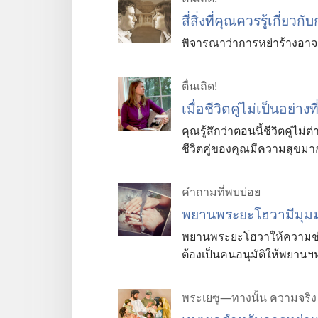
สี่สิ่งที่คุณควรรู้เกี่ยวก
พิจารณาว่าการหย่าร้างอา
ตื่นเถิด!
เมื่อ
ชีวิต
คู่
ไม่
เป็น
อย่าง
ที
คุณ
รู้สึก
ว่า
ตอน
นี้
ชีวิต
คู่
ไม่
ต่
ชีวิต
คู่
ของ
คุณ
มี
ความ
สุข
มา
คำถามที่พบบ่อย
พยานพระยะโฮวามีมุมมอ
พยานพระยะโฮวาให้ความช่วย
ต้องเป็นคนอนุมัติให้พยานฯ
พระเยซู—ทางนั้น ความจริง 