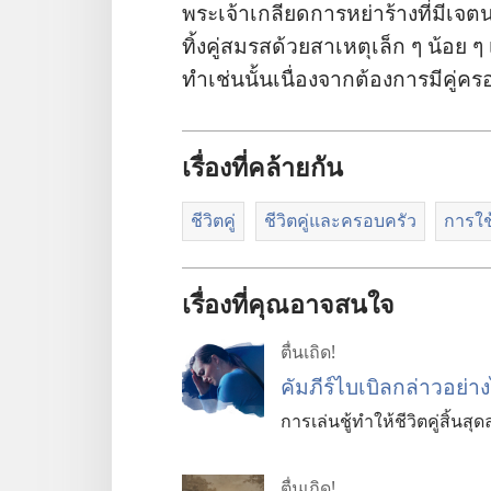
พระเจ้า​เกลียด​การ​หย่าร้าง​ที่​มี​เจตน
ทิ้ง​คู่​สมรส​ด้วย​สาเหตุ​เล็ก ๆ น้อย 
ทำ​เช่น​นั้น​เนื่อง​จาก​ต้องการ​มี​คู่​
เรื่องที่คล้ายกัน
ชีวิตคู่
ชีวิตคู่และครอบครัว
การใช
เรื่องที่คุณอาจสนใจ
ตื่นเถิด!
คัมภีร์
ไบเบิล
กล่าว
อย่าง
การ
เล่นชู้
ทำ
ให้
ชีวิต
คู่
สิ้น
สุด
ตื่นเถิด!