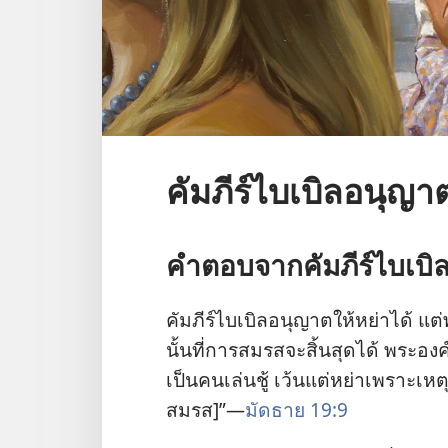
คัมภีร์ไบเบิลอนุญา
คำ​ตอบ​จาก​คัมภีร์​ไบเบิ
คัมภีร์​ไบเบิล​อนุญาต​ให้​หย่า​ได้ แต่​พ
นั้น​ที่​การ​สมรส​จะ​สิ้น​สุด​ได้ พระองค์
เป็น​คน​เล่นชู้ เว้น​แต่​หย่า​เพราะ​เหตุ​ที่
สมรส]”—
มัดธาย 19:9