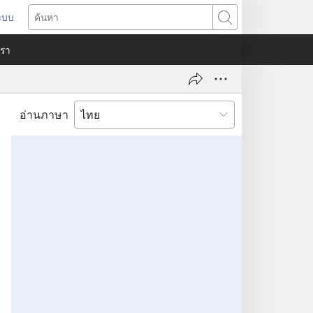
ระบบ
ด
ค้นหา
ต่าง
​เรา
)
อ่านภาษา