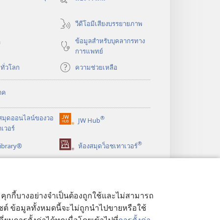
ใหม่)
วีดีโอมีเสียงบรรยายภาพ
ข้อมูล​สำหรับ​บุคลากร​ทาง​
า
การ​แพทย์
​ทั่ว​โลก
ความช่วยเหลือ
าค
สมุด
ออนไลน์
ของ
วอ
®
JW Hub
(เปิด
เวอร์
หน้าต่าง
®
ibrary®
ใหม่)
ห้องสมุดว็อชเทาเวอร์
ด้ คุกกี้บางอย่างจำเป็นต้องถูกใช้และไม่สามารถ
ไซต์ ข้อมูลทั้งหมดนี้จะไม่ถูกนำไปขายหรือใช้