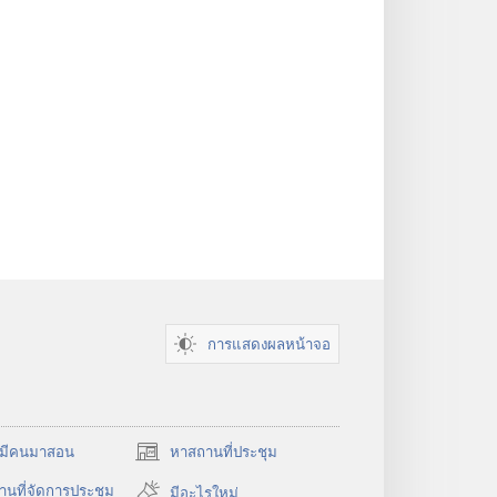
การแสดงผลหน้าจอ
​มี​คน​มา​สอน
หาสถานที่ประชุม
(เปิด
หน้าต่าง
นที่จัดการประชุม
มีอะไรใหม่