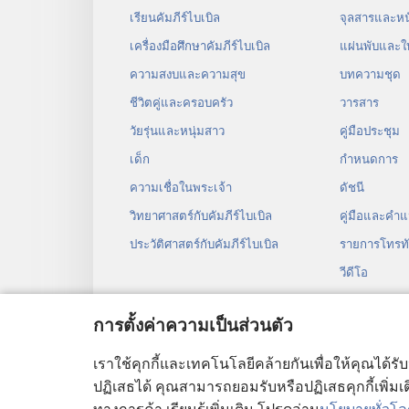
เรียนคัมภีร์ไบเบิล
จุลสาร​และ​หนั
เครื่องมือศึกษาคัมภีร์ไบเบิล
แผ่น​พับ​และ​ใ
ความสงบและความสุข
บทความ​ชุด
ชีวิตคู่และครอบครัว
วารสาร
วัยรุ่น​และ​หนุ่ม​สาว
คู่มือ​ประชุม
เด็ก
กำหนด​การ
ความเชื่อในพระเจ้า
ดัชนี
วิทยาศาสตร์กับคัมภีร์ไบเบิล
คู่มือ​และ​คำ​แ
ประวัติศาสตร์กับคัมภีร์ไบเบิล
รายการโทรทั
วีดีโอ
เพลง
การตั้งค่าความเป็นส่วนตัว
ละคร​เสียง
การ​อ่าน​คัมภี
เราใช้คุกกี้และเทคโนโลยีคล้ายกันเพื่อให้คุณได้รั
ปฏิเสธได้ คุณสามารถยอมรับหรือปฏิเสธคุกกี้เพิ่มเติ