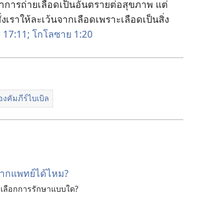
ง​ว่า​การ​ถ่าย​เลือด​เป็น​อันตราย​ต่อ​สุขภาพ แต่​
่ง​เรา​ให้​ละ​เว้น​จาก​เลือด​เพราะ​เลือด​เป็น​สิ่ง​
ก 17:11;
โกโลซาย 1:20
องคัมภีร์ไบเบิล
จากแพทย์ได้ไหม?
าเลือกการรักษาแบบใด?