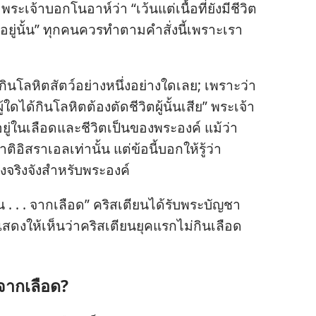
ระเจ้า​บอก​โนอาห์​ว่า “เว้น​แต่​เนื้อ​ที่​ยัง​มี​ชีวิต​
ด​อยู่​นั้น” ทุก​คน​ควร​ทำ​ตาม​คำ​สั่ง​นี้​เพราะ​เรา​
กิน​โลหิต​สัตว์​อย่าง​หนึ่ง​อย่าง​ใด​เลย; เพราะ​ว่า​
​ใด​ได้​กิน​โลหิต​ต้อง​ตัด​ชีวิต​ผู้​นั้น​เสีย” พระเจ้า​
อยู่​ใน​เลือด​และ​ชีวิต​เป็น​ของ​พระองค์ แม้​ว่า​
ิสราเอล​เท่า​นั้น แต่​ข้อ​นี้​บอก​ให้​รู้​ว่า​
่อง​จริงจัง​สำหรับ​พระองค์
น . . . จาก​เลือด” คริสเตียน​ได้​รับ​พระ​บัญชา​
ง​ให้​เห็น​ว่า​คริสเตียน​ยุค​แรก​ไม่​กิน​เลือด​
น​จาก​เลือด?