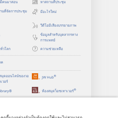
​มี​คน​มา​สอน
หาสถานที่ประชุม
(เปิด
หน้าต่าง
นที่จัดการประชุม
มีอะไรใหม่
ใหม่)
วีดีโอมีเสียงบรรยายภาพ
ข้อมูล​สำหรับ​บุคลากร​ทาง​
า
การ​แพทย์
​ทั่ว​โลก
ความช่วยเหลือ
าค
สมุด
ออนไลน์
ของ
วอ
®
JW Hub
(เปิด
เวอร์
หน้าต่าง
®
ibrary®
ใหม่)
ห้องสมุดว็อชเทาเวอร์
ด้ คุกกี้บางอย่างจำเป็นต้องถูกใช้และไม่สามารถ