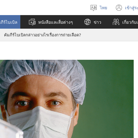
ไทย
เข้าสู่
เลือก
(เปิ
ภาษา
หน้า
ีร์ไบเบิล
หนังสือและสื่อต่างๆ
ข่าว
เกี่ยว​กับ
ใหม่
คัมภีร์ไบเบิลกล่าวอย่างไรเรื่องการถ่ายเลือด?