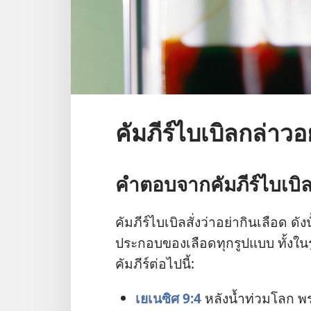
คัมภีร์ไบเบิลกล่าวอ
คำ​ตอบ​จาก​คัมภีร์​ไบเบิ
คัมภีร์​ไบเบิล​สั่ง​ว่า​อย่า​กิน​เลือด ดัง
ประกอบ​ของ​เลือด​ทุก​รูป​แบบ ทั้ง​ใน​
คัมภีร์​ต่อ​ไป​นี้:
เยเนซิศ 9:4
หลัง​น้ำ​ท่วม​โลก พร