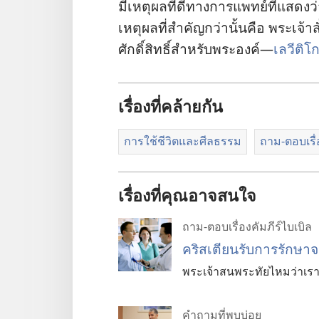
มี​เหตุ​ผล​ที่​ดี​ทาง​การ​แพทย์​ที่​แสด
เหตุ​ผล​ที่​สำคัญ​กว่า​นั้น​คือ พระเจ้า​สั
ศักดิ์สิทธิ์​สำหรับ​พระองค์—
เลวีติโ
เรื่องที่คล้ายกัน
การใช้ชีวิตและศีลธรรม
ถาม-ตอบเรื่
เรื่องที่คุณอาจสนใจ
ถาม-ตอบเรื่องคัมภีร์ไบเบิล
คริสเตียนรับการรักษา
พระเจ้าสนพระทัยไหมว่าเร
คำถามที่พบบ่อย