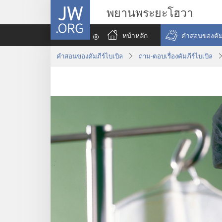
JW.ORG
พยานพระยะโฮวา
หน้าหลัก
คำสอนของคัมภ
คำสอนของคัมภีร์ไบเบิล
ถาม-ตอบเรื่องคัมภีร์ไบเบิล