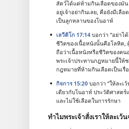
สัตว์​ได้​แต่​ห้าม​กิน​เลือด​ของ​มัน พ
อยู่​เจ้า​อย่า​กิน​เลย, คือ​ยัง​มี​เลือ
เป็น​ลูก​หลาน​ของ​โนอาห์
เลวีติโก 17:14
บอก​ว่า “อย่า​ได้​
ชีวิต​ของ​เนื้อหนัง​นั้น​คือ​โลหิต, ผู้
ถือ​ว่า​เนื้อหนัง​หรือ​ชีวิต​ของ​คน​
พระเจ้า​ประทาน​กฎหมาย​นี้​ให้​ชาติ​อ
กฎหมาย​ที่​ห้าม​กิน​เลือด​เป็น​เรื
กิจการ 15:20
บอก​ว่า “ให้​ละ​เว้
เดียว​กับ​โนอาห์ ประวัติศาสตร์​แสด
และ​ไม่​ใช้​เลือด​ใน​การ​รักษา
ทำไม​พระเจ้า​สั่ง​เรา​ให้​ละ​เว้