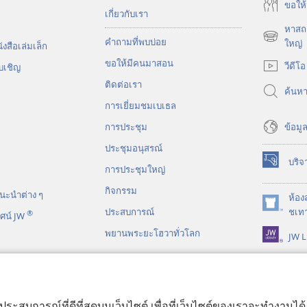
ขอ​ให้
เกี่ยว​กับ​เรา
หาสถา
คำถามที่พบบ่อย
(เปิด
ใหญ่
งสือ​เล่ม​เล็ก
หน้าต่าง
ขอ​ให้​มี​คน​มา​สอน
วีดีโอ
บ​เชิญ
ใหม่)
ติด​ต่อ​เรา
ค้นห
การ​เยี่ยม​ชม​เบเธล
ข้อมูล
การประชุม
ประชุมอนุสรณ์
บริจ
(เปิด
การประชุมใหญ่
หน้าต่าง
กิจกรรม
นะ​นำ​ต่าง​ ๆ
ใหม่)
ห้อง
(เปิด
ประสบการณ์
ชเทา
®
ศน์ JW
หน้าต่าง
พยานพระยะโฮวาทั่วโลก
JW L
ใหม่)
ร์​ไบเบิล​แบบ​ละคร
บประสบการณ์ที่ดีที่สุดบนเว็บไซต์ เพื่อที่เว็บไซต์ของเราจะทำงานไ