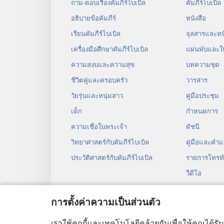
ถาม-ตอบเรื่องคัมภีร์ไบเบิล
คัมภีร์​ไบเบิล
อธิบายข้อคัมภีร์
หนังสือ
เรียนคัมภีร์ไบเบิล
จุลสาร​และ​หนั
เครื่องมือศึกษาคัมภีร์ไบเบิล
แผ่น​พับ​และ​ใ
ความสงบและความสุข
บทความ​ชุด
ชีวิตคู่และครอบครัว
วารสาร
วัยรุ่น​และ​หนุ่ม​สาว
คู่มือ​ประชุม
เด็ก
กำหนด​การ
ความเชื่อในพระเจ้า
ดัชนี
วิทยาศาสตร์กับคัมภีร์ไบเบิล
คู่มือ​และ​คำ​แ
ประวัติศาสตร์กับคัมภีร์ไบเบิล
รายการโทรทั
วีดีโอ
เพลง
การตั้งค่าความเป็นส่วนตัว
ละคร​เสียง
การ​อ่าน​คัมภี
เราใช้คุกกี้และเทคโนโลยีคล้ายกันเพื่อให้คุณได้รั