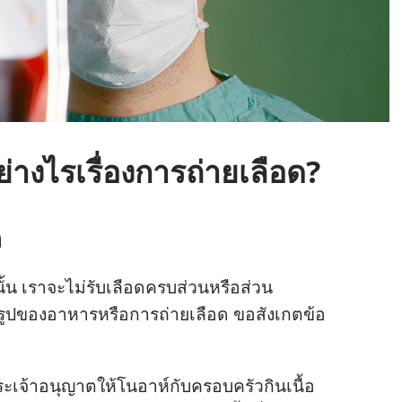
ย่างไรเรื่องการถ่ายเลือด?
ล
​นั้น เรา​จะ​ไม่​รับ​เลือด​ครบ​ส่วน​หรือ​ส่วน​
รูป​ของ​อาหาร​หรือ​การ​ถ่าย​เลือด ขอ​สังเกต​ข้อ​
ะเจ้า​อนุญาต​ให้​โนอาห์​กับ​ครอบครัว​กิน​เนื้อ​