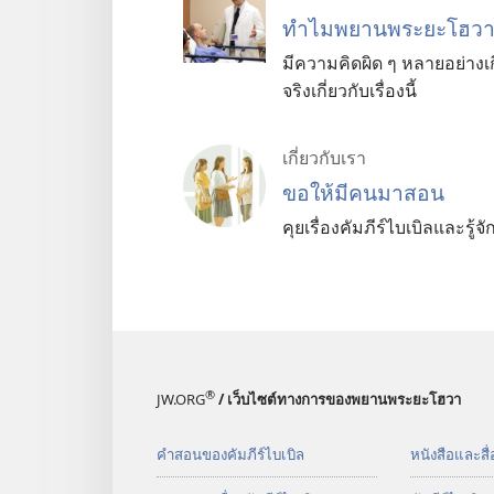
ทำไม​พยาน​พระ​ยะโฮวา​ไม
มีความคิดผิด ๆ หลายอย่าง
จริงเกี่ยวกับเรื่องนี้
เกี่ยว​กับ​เรา
ขอ​ให้​มี​คน​มา​สอน
คุย​เรื่อง​คัมภีร์​ไบเบิล​และ​ร
®
JW.ORG
/ เว็บไซต์ทางการของพยานพระยะโฮวา
คำสอนของคัมภีร์ไบเบิล
หนังสือและสื่