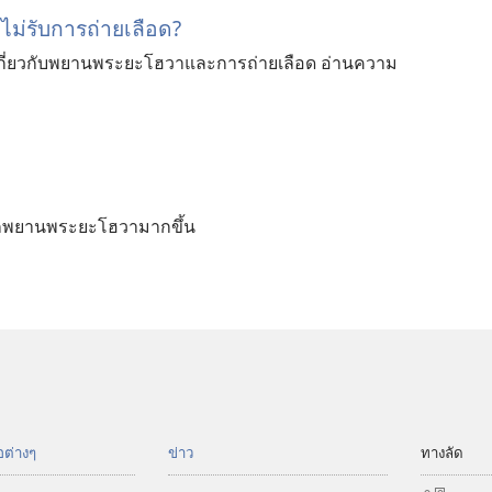
่​รับ​การ​ถ่าย​เลือด?
เกี่ยวกับพยานพระยะโฮวาและการถ่ายเลือด อ่านความ
ู้จัก​พยาน​พระ​ยะโฮวา​มาก​ขึ้น
อต่างๆ
ข่าว
ทางลัด