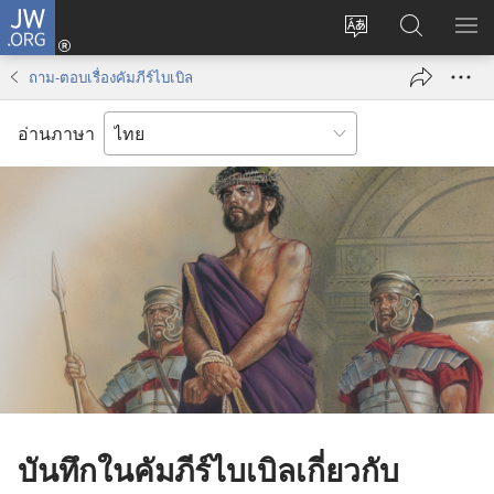
JW.ORG
เข้า
เปลี่ยน
ค้นหา
แส
สู่
ภาษา
ใน
เมน
ระบบ
ถาม-ตอบเรื่องคัมภีร์ไบเบิล
JW.ORG
(เปิด
หน้าต่าง
อ่านภาษา
ใหม่)
บันทึกในคัมภีร์ไบเบิลเกี่ยวกับ