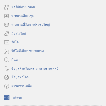
ขอ​ให้​มี​คน​มา​สอน
หาสถานที่ประชุม
(เปิด
หน้าต่าง
หาสถานที่จัดการประชุมใหญ่
(เปิด
ใหม่)
หน้าต่าง
มีอะไรใหม่
ใหม่)
วีดีโอ
วีดีโอมีเสียงบรรยายภาพ
ค้นหา
ข้อมูล​สำหรับ​บุคลากร​ทาง​การ​แพทย์
ข้อมูล​ทั่ว​โลก
ความช่วยเหลือ
บริจาค
(เปิด
หน้าต่าง