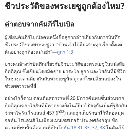
ชีวประวัติของพระเยซูถูกต้องไหม?
คำ​ตอบ​จาก​คัมภีร์​ไบเบิล
ผู้​เขียน​คัมภีร์​ไบเบิล​คน​หนึ่ง​ชื่อ​ลูกา​กล่าว​เกี่ยว​กับ​การ​บันทึก​
ชีวประวัติ​ของ​พระ​เยซู​ว่า: “ข้าพเจ้า​ได้​สืบ​เสาะ​ทุก​เรื่อง​ตั้ง​แต่​
ต้น​อย่าง​ถูก​ต้อง​แม่นยำ”—
ลูกา 1:3
บาง​คน​อ้าง​ว่า​บันทึก​เกี่ยว​กับ​ชีวประวัติ​ของ​พระ​เยซู​ใน​หนังสือ​
กิตติคุณ ซึ่ง​เขียน​โดย​มัดธาย มาระโก ลูกา และ​โยฮัน​ที่​มี​ชีวิต​
ใน​ช่วง​เวลา​เดียว​กัน​กับ​พระ​เยซู​นั้น ถูก​แก้ไข​เปลี่ยน​แปลง​ใน​
ช่วง​ศตวรรษ​ที่​สี่
อย่าง​ไร​ก็​ตาม ตอน​ต้น​ศตวรรษ​ที่ 20 มี​การ​ค้น​พบ​ชิ้น​ส่วน​จาก​
กิตติคุณ​ของ​โยฮัน​ที่​มี​ค่า​อย่าง​ยิ่ง​ใน​อียิปต์ ปัจจุบัน​เป็น​ที่​รู้​จัก​กัน​
52
ว่า​พาไพรัส ไร​แลนส์ 457 (P​
) และ​ถูก​เก็บ​รักษา​ไว้​ที่​หอ​สมุด​
จอห์น ไร​แลนส์ ใน​เมือง​แมนเชสเตอร์ ประเทศ​อังกฤษ ข้อ​
ความ​ที่​พบ​นั้น​คือ​ส่วน​ที่​เป็น​
โยฮัน 18:31-33,
37, 38
ใน​คัมภีร์​