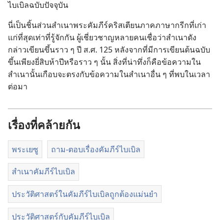
ไบเบิล​ฉบับ​ปัจจุบัน
นี่​เป็น​ชิ้น​ส่วน​สำเนา​พระ​คัมภีร์​คริสเตียน​ภาค​ภาษา​กรีก​ที่​เก่า​
แก่​ที่​สุด​เท่า​ที่​รู้​จัก​กัน ผู้​เชี่ยวชาญ​หลาย​คน​เชื่อ​ว่า​สำเนา​ดัง​
กล่าว​เขียน​ขึ้น​ราว ๆ ปี ส.ศ. 125 หลัง​จาก​ที่​มี​การ​เขียน​ต้น​ฉบับ​
ขึ้น​เพียง​ยี่​สิบ​ห้า​ปี​หรือ​ราว ๆ นั้น สิ่ง​ที่​น่า​ทึ่ง​ก็​คือ​ข้อ​ความ​ใน​
สำเนา​นั้น​เกือบ​จะ​ตรง​กับ​ข้อ​ความ​ใน​สำเนา​อื่น ๆ ที่​พบ​ใน​เวลา​
ต่อ​มา
เรื่องที่คล้ายกัน
พระเยซู
ถาม-ตอบเรื่องคัมภีร์ไบเบิล
สำเนาคัมภีร์ไบเบิล
ประวัติศาสตร์ในคัมภีร์ไบเบิลถูกต้องแม่นยำ
ประวัติศาสตร์กับคัมภีร์ไบเบิล