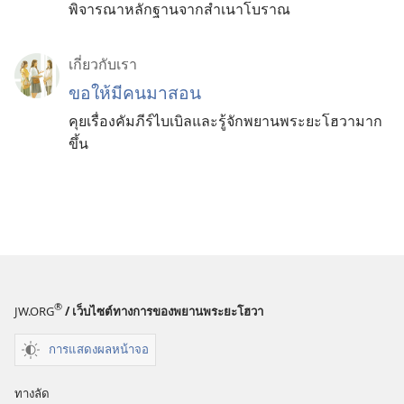
พิจารณาหลักฐานจากสำเนาโบราณ
เกี่ยว​กับ​เรา
ขอ​ให้​มี​คน​มา​สอน
คุย​เรื่อง​คัมภีร์​ไบเบิล​และ​รู้จัก​พยาน​พระ​ยะโฮวา​มาก​
ขึ้น
®
JW.ORG
/ เว็บไซต์ทางการของพยานพระยะโฮวา
การแสดงผลหน้าจอ
ทางลัด