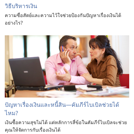
วิธี​บริหาร​เงิน
ความ​ซื่อ​สัตย์​และ​ความ​ไว้​ใจ​ช่วย​ป้องกัน​ปัญหา​เรื่อง​เงิน​ได้​
อย่าง​ไร?
ปัญหาเรื่องเงินและหนี้สิน—คัมภีร์ไบเบิลช่วยได้
ไหม?
เงินซื้อความสุขไม่ได้ แต่หลักการสี่ข้อในคัมภีร์ไบเบิลจะช่วย
คุณให้จัดการกับเรื่องเงินได้