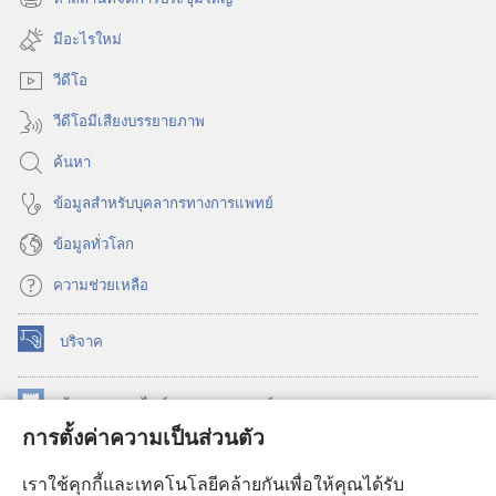
(เปิด
ใหม่)
หน้าต่าง
มีอะไรใหม่
ใหม่)
วีดีโอ
วีดีโอมีเสียงบรรยายภาพ
ค้นหา
ข้อมูล​สำหรับ​บุคลากร​ทาง​การ​แพทย์
ข้อมูล​ทั่ว​โลก
ความช่วยเหลือ
บริจาค
(เปิด
หน้าต่าง
ใหม่)
ห้องสมุด
ออนไลน์
ของ
วอชเทาเวอร์
(เปิด
การตั้งค่าความเป็นส่วนตัว
หน้าต่าง
®
JW Hub
ใหม่)
(เปิด
เราใช้คุกกี้และเทคโนโลยีคล้ายกันเพื่อให้คุณได้รับ
หน้าต่าง