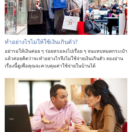
ทำ​อย่าง​ไร​ไม่​ให้​ใช้​เงิน​เกิน​ตัว?
อย่า​รอ​ให้​เงิน​ค่อย ๆ ร่อยหรอ​ลง​ไป​เรื่อย ๆ จน​แทบ​หมด​กระเป๋า​
แล้ว​ค่อย​คิด​ว่า​จะ​ทำ​อย่าง​ไร​จึง​ไม่​ใช้​จ่าย​เงิน​เกิน​ตัว ลอง​อ่าน​
เรื่อง​นี้​ดู​เพื่อ​คุณ​จะ​ควบคุม​ค่า​ใช้​จ่าย​ใน​บ้าน​ได้