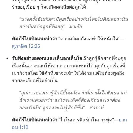
ร้าย​อยู่​เรื่อย ๆ ก็​จะ​เกิด​ผล​เสีย​ต่อ​ลูก​ได้
“บาง​ครั้ง​ฉัน​กับ​สามี​คุย​เรื่อง​ข่าว​กัน​โดย​ไม่​คิด​เลย​ว่า​นั่น​
อาจ​มี​ผล​ต่อ​ลูก​ที่​ฟัง​อยู่”—มาเรีย
คัมภีร์​ไบเบิล​แนะ​นำ​ว่า
“ความ​วิตก​กังวล​ทำ​ให้​หนัก​ใจ”—
สุภาษิต 12:25
รับ​ฟัง​อย่าง​อด​ทน​และ​เห็น​อก​เห็น​ใจ
ถ้า​ลูก​รู้สึก​ยาก​ที่​จะ​คุย​
เรื่อง​นั้น​อาจ​บอก​ให้​เขา​วาด​ภาพ​แทน​ก็​ได้ คุย​กับ​ลูก​เรื่อง​ที่​
เขา​กังวล​โดย​ใช้​คำ​ที่​เขา​จะ​เข้าใจ​ได้​ง่าย แต่​ไม่​ต้อง​พูด​ถึง​
ราย​ละเอียด​ที่​ไม่​จำเป็น
“ลูก​สาว​ของ​เรา​รู้สึก​ดี​ขึ้น​หลัง​จาก​ที่​เรา​ตั้งใจ​ฟัง​เธอ แต่​
ถ้า​เรา​แค่​บอก​ว่า ‘อะไร​จะ​เกิด​ก็​ต้อง​เกิด​และ​เรา​ต้อง​
ยอม​รับ​มัน’ ลูก​คง​จะ​ไม่​รู้สึก​ดี​ขึ้น”—ซาราห์
คัมภีร์​ไบเบิล​แนะ​นำ​ว่า
“ไว​ใน​การ​ฟัง ช้า​ใน​การ​พูด”—
ยาก
อบ 1:19