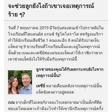
จะ​ช่วย​ลูก​ยัง​ไง​ถ้า​เขา​เจอ​เหตุ​การณ์​
ร้าย ๆ?
วัน​ที่ 7 พฤษภาคม 2019 มี​วัยรุ่น​สอง​คน​เข้า​ไป​กราด​ยิง​ใน​
โรง​เรียน​ที่​ไฮ​แลนด์​ส แรน​ช์ รัฐ​โคโลราโด สหรัฐ​อเมริกา
ทำ​ให้​นัก​เรียน​เสีย​ชีวิต 1 คน​และ​อีก 8 คน​ได้​รับ​บาดเจ็บ
แจ็คอายุ 9 ขวบ​เรียน​ที่​โรง​เรียน​นั้น​และ​อยู่​ใน​เหตุ​การณ์​
นั้น​ด้วย เบน​และ​เคซีย์​พ่อ​แม่​ของ​แจ็ค​เล่า​ให้​เรา​ฟัง​ว่า​พวก​
เขา​ช่วย​แจ็ค​ยัง​ไง​ให้​รับมือ​กับ​เหตุ​การณ์​นี้
ลูก​ชาย​ของ​คุณ​ได้​รับ​ผล​กระทบ​ยัง​ไง​จาก​
เหตุ​การณ์​นั้น?
เคซีย์
หลาย​เดือน​หลัง​จาก​เหตุ​การณ์​นั้น​
แจ็ค​ยัง​คง​ผวา​อยู่​ตลอด
เบน
จาก​เด็ก​ที่​ไม่​เคย​กังวล​อะไร​เลย​กลาย​มา​เป็น​เด็ก​ที่​ติด​
พ่อ​แม่​โดย​เฉพาะ​ถ้า​มี​อะไร​ทำ​ให้​เขา​นึก​ถึง​เหตุ​การณ์​ครั้ง​