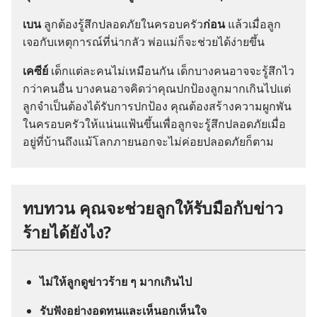
เบน
ลูก​ต้อง​รู้สึก​ปลอด​ภัย​ใน​ครอบครัว​
ก่อน
แล้ว​เมื่อ​ลูก​
เจอ​กับ​เหตุ​การณ์​ที่​น่า​กลัว พ่อ​แม่​ก็​จะ​ช่วย​ได้​ง่าย​ขึ้น
เคซีย์
เด็ก​แต่​ละ​คน​ไม่​เหมือน​กัน เด็ก​บาง​คน​อาจ​จะ​รู้สึก​ไว​
กว่า​คน​อื่น บาง​คน​อาจ​คิด​ว่า​คุณ​ปก​ป้อง​ลูก​มาก​เกิน​ไป​แต่​
ลูก​จำเป็น​ต้อง​ได้​รับ​การ​ปก​ป้อง คุณ​ต้อง​สร้าง​ความ​ผูก​พัน​
ใน​ครอบครัว​ให้​แน่นแฟ้น​ขึ้น​เพื่อ​ลูก​จะ​รู้สึก​ปลอด​ภัย​เมื่อ​
อยู่​ที่​บ้าน​ถึง​แม้​โลก​ภาย​นอก​จะ​ไม่​ค่อย​ปลอด​ภัย​ก็​ตาม
ทบทวน คุณ​จะ​ช่วย​ลูก​ให้​รับมือ​กับ​ข่าว​
ร้าย​ได้​ยัง​ไง?
ไม่​ให้​ลูก​ดู​ข่าว​ร้าย ๆ มาก​เกิน​ไป
รับ​ฟัง​อย่าง​อด​ทน​และ​เห็น​อก​เห็น​ใจ