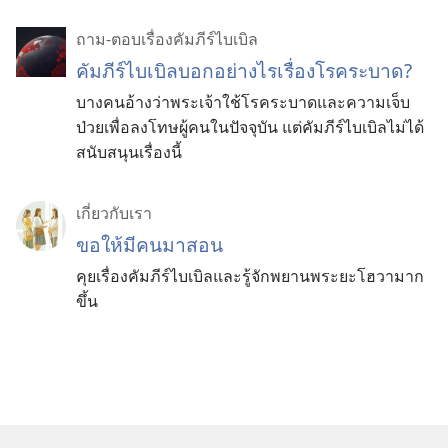
ถาม-ตอบเรื่องคัมภีร์ไบเบิล
คัมภีร์ไบเบิลบอกอย่างไรเรื่องโรคระบาด?
บางคนอ้างว่าพระเจ้าใช้โรคระบาดและความเจ็บ
ป่วยเพื่อลงโทษผู้คนในปัจจุบัน แต่คัมภีร์ไบเบิลไม่ได้
สนับสนุนเรื่องนี้
เกี่ยว​กับ​เรา
ขอ​ให้​มี​คน​มา​สอน
คุย​เรื่อง​คัมภีร์​ไบเบิล​และ​รู้จัก​พยาน​พระ​ยะโฮวา​มาก​
ขึ้น