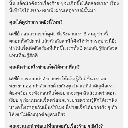
นั้น แจ็ค​มัก​คิด​ว่า​เรื่อง​ร้าย ๆ จะ​เกิด​ขึ้น​ได้​ตลอด​เวลา เรื่อง​
นี้​เข้าใจ​ได้​เพราะ​เขา​เพิ่ง​ผ่าน​เหตุ​การณ์​นั้น​มา
คุณ​ได้​ดู​ข่าว​กราด​ยิง​นี้​ไหม?
เคซีย์
ตอน​แรก​เรา​ก็​ดู​ค่ะ ที่​จริง​พวก​เรา 3 คน​ดู​ข่าว​นี้​
ตลอด​ทั้ง​สัปดาห์ แล้ว​ฉัน​กับ​สามี​ก็​คิด​ได้​ว่า​การ​ดู​ข่าว​นี้​ยิ่ง​
ทำ​ให้​แจ็ค​คิด​ถึง​เรื่อง​ที่​เกิด​ขึ้น เรา​ทั้ง 3 คน​กลับ​รู้สึก​กังวล​
แทน​ที่​จะ​รู้สึก​ดี
คุณ​คิด​ว่า​อะไร​ช่วย​แจ็ค​ได้​มาก​ที่​สุด?
เคซีย์
การ​ออก​กำลัง​กาย​ทำ​ให้​แจ็ค​รู้สึก​ดี​ขึ้น เรา​เลย​
พยายาม​ออก​กำลัง​กาย​ด้วย​กัน​ทุก​วัน แต่​ที่​สำคัญ​คือ​เรา​
ต้อง​พร้อม​จะ​ฟัง​ตอน​ที่​แจ็​คอ​ยาก​จะ​พูด ฉัน​สังเกต​ว่า​ตอน​
เงียบ ๆ ก่อน​นอน​แจ็ค​พร้อม​จะ​ระบาย​ความ​รู้สึก​ให้​เรา​ฟัง
บาง​ครั้ง​เรา​คุย​กัน​เป็น​ชั่วโมง นี่​ช่วย​แจ็ค​ได้​มาก​จริง ๆ ทำ​
ให้​เขา​ไม่​ต้อง​ทุกข์​อยู่​คน​เดียว
คุณ​จะ​แนะ​นำ​พ่อ​แม่​ที่​ลูก​เจอ​กับ​เรื่อง​ร้าย ๆ ยัง​ไง?