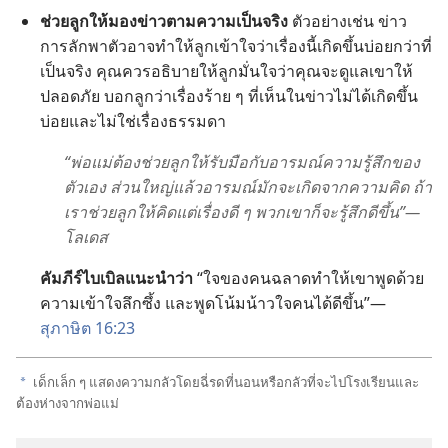
ช่วย​ลูก​ให้​มอง​ข่าว​ตาม​ความ​เป็น​จริง
ตัว​อย่าง​เช่น ข่าว​
การ​ลัก​พา​ตัว​อาจ​ทำ​ให้​ลูก​เข้าใจ​ว่า​เรื่อง​นี้​เกิด​ขึ้น​บ่อย​กว่า​ที่​
เป็น​จริง คุณ​ควร​อธิบาย​ให้​ลูก​มั่น​ใจ​ว่า​คุณ​จะ​ดู​แล​เขา​ให้​
ปลอด​ภัย บอก​ลูก​ว่า​เรื่อง​ร้าย ๆ ที่​เห็น​ใน​ข่าว​ไม่​ได้​เกิด​ขึ้น​
บ่อย​และ​ไม่​ใช่​เรื่อง​ธรรมดา
“พ่อ​แม่​ต้อง​ช่วย​ลูก​ให้​รับมือ​กับ​อารมณ์​ความ​รู้สึก​ของ​
ตัว​เอง ส่วน​ใหญ่​แล้ว​อารมณ์​มัก​จะ​เกิด​จาก​ความ​คิด ถ้า​
เรา​ช่วย​ลูก​ให้​คิด​แต่​เรื่อง​ดี ๆ พวก​เขา​ก็​จะ​รู้สึก​ดี​ขึ้น”—
โลเดส
คัมภีร์​ไบเบิล​แนะ​นำ​ว่า
“ใจ​ของ​คน​ฉลาด​ทำ​ให้​เขา​พูด​ด้วย​
ความ​เข้าใจ​ลึกซึ้ง และ​พูด​โน้ม​น้าว​ใจ​คน​ได้​ดี​ขึ้น”—
สุภาษิต 16:23
เด็ก​เล็ก ๆ แสดง​ความ​กลัว​โดย​ฉี่​รด​ที่​นอน​หรือ​กลัว​ที่​จะ​ไป​โรง​เรียน​และ​
a
ต้อง​ห่าง​จาก​พ่อ​แม่