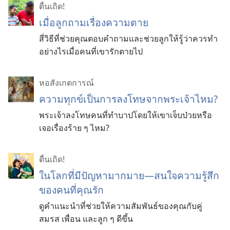
ตื่นเถิด!
เมื่อ
ลูก
ถาม
เรื่อง
ความ
ตาย
สี่
วิธี
ที่
ช่วย
คุณ
ตอบ
คำ
ถาม
และ
ช่วย
ลูก
ให้
รู้
ว่า
ควร
ทำ
อย่าง
ไร
เมื่อ
คน
ที่
เขา
รัก
ตาย
ไป
หอสังเกตการณ์
ความทุกข์เป็นการลงโทษจากพระเจ้าไหม?
พระเจ้าลงโทษคนที่ทำบาปโดยให้เขาเจ็บป่วยหรือ
เจอเรื่องร้าย ๆ ไหม?
ตื่นเถิด!
ในโลกที่มีปัญหามากมาย—สนใจความรู้สึก
ของคนที่คุณรัก
ดูคำแนะนำที่ช่วยให้ความสัมพันธ์ของคุณกับคู่
สมรส เพื่อน และลูก ๆ ดีขึ้น