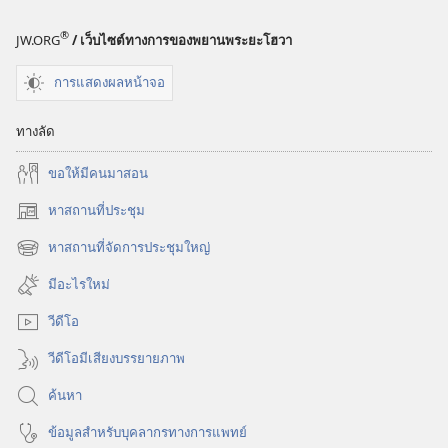
®
JW.ORG
/ เว็บไซต์ทางการของพยานพระยะโฮวา
การแสดงผลหน้าจอ
ทางลัด
ขอ​ให้​มี​คน​มา​สอน
หาสถานที่ประชุม
(เปิด
หน้าต่าง
หาสถานที่จัดการประชุมใหญ่
(เปิด
ใหม่)
หน้าต่าง
มีอะไรใหม่
ใหม่)
วีดีโอ
วีดีโอมีเสียงบรรยายภาพ
ค้นหา
ข้อมูล​สำหรับ​บุคลากร​ทาง​การ​แพทย์