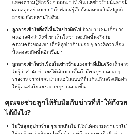
แสดง​ความ​รู้สึก​จริง ๆ ออก​มา​ให้​เห็น แต่​ข่าว​ร้าย​นั้น​อาจ​มี​
ผล​ต่อ​ลูก​อย่าง​มาก
ถ้า​พ่อ​แม่​รู้สึก​กังวล​มาก​เกิน​ไป​ลูก​ก็​
a
อาจ​จะ​กังวล​ตาม​ไป​ด้วย
ลูก​อาจ​เข้าใจ​สิ่ง​ที่​เห็น​ใน​ข่าว​ผิด​ไป
ตัว​อย่าง​เช่น เด็ก​บาง​
คน​อาจ​คิด​ว่า​สิ่ง​ที่​เขา​เห็น​ใน​ข่าว​จะ​เกิด​ขึ้น​จริง​กับ​
ครอบครัว​ของ​เขา เด็ก​ที่​ดู​ข่าว​ร้าย​บ่อย ๆ อาจ​คิด​ว่า​เรื่อง​
นั้น​คง​จะ​เกิด​ขึ้น​อีก​เรื่อย ๆ
ลูก​อาจ​เข้าใจ​ว่า​เรื่อง​ใน​ข่าว​ร้ายแรง​กว่า​ที่​เป็น​จริง
เด็ก​อาจ​
ไม่​รู้​ว่า​สำนัก​ข่าว​จะ​ได้​เงิน​มาก​ขึ้น​ถ้า​มี​คน​ดู​ข่าว​มาก ๆ
รายงาน​ข่าว​มัก​จะ​นำ​เสนอ​ใน​แบบ​ที่​ตื่นเต้น​เกิน​จริง​เพื่อ​ทำ​
ให้​ผู้​คน​สนใจ​และ​อยาก​ดู​ข่าว​มาก​ขึ้น
คุณ​จะ​ช่วย​ลูก​ให้​รับมือ​กับ​ข่าว​ที่​ทำ​ให้​กังวล​
ได้​ยัง​ไง?
ไม่​ให้​ลูก​ดู​ข่าว​ร้าย ๆ มาก​เกิน​ไป
นี่​ไม่​ได้​หมาย​ความ​ว่า​ไม่​
ให้​ลูก​รู้​เลย​ว่า​เกิด​อะไร​ขึ้น​บ้าง แต่​ถ้า​ลูก​จะ​ดู​หรือ​ฟัง​ข่าว​