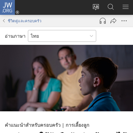
JW.ORG
เข้า
เปลี่ยน
ค้นหา
แส
สู่
ภาษา
ใน
เมน
ระบบ
ชีวิตคู่และครอบครัว
JW.ORG
(เปิด
หน้าต่าง
อ่านภาษา
ใหม่)
คำ​แนะ​นำ​สำหรับ​ครอบครัว | การ​เลี้ยง​ลูก