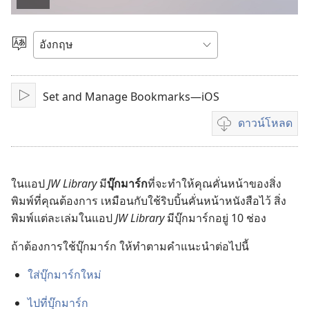
เล่น
วีดีโอ
เลือก
ภาษา
Set and Manage Bookmarks—iOS
เล่น
ดาวน์โหลด
ตัว
เลือก
ดาวน์โหลด
วีดีโอ
ใน​แอป
JW Library
มี​
บุ๊ก​มาร์ก​
ที่​จะ​ทำ​ให้​คุณ​คั่น​หน้า​ของ​สิ่ง​
พิมพ์​ที่​คุณ​ต้องการ เหมือน​กับ​ใช้​ริบบิ้น​คั่น​หน้า​หนังสือ​ไว้ สิ่ง​
พิมพ์​แต่​ละ​เล่ม​ใน​แอป
JW Library
มี​บุ๊ก​มาร์ก​อยู่ 10 ช่อง
ถ้า​ต้องการ​ใช้​บุ๊ก​มาร์ก ให้​ทำ​ตาม​คำ​แนะ​นำ​ต่อ​ไป​นี้
ใส่​บุ๊ก​มาร์ก​ใหม่
ไป​ที่​บุ๊ก​มาร์ก