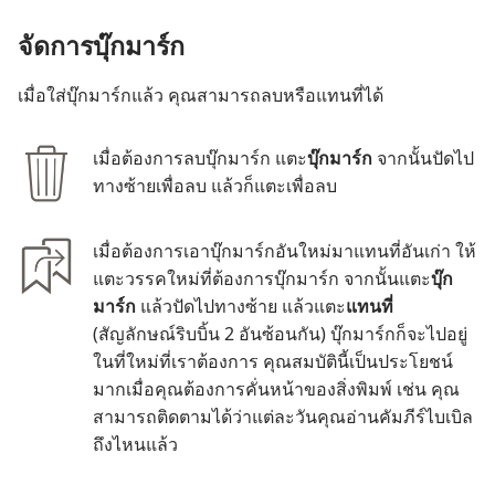
จัด​การ​บุ๊ก​มาร์ก
เมื่อ​ใส่​บุ๊ก​มาร์ก​แล้ว คุณ​สามารถ​ลบ​หรือ​แทน​ที่​ได้
เมื่อ​ต้องการ​ลบ​บุ๊ก​มาร์ก แตะ​
บุ๊ก​มาร์ก
จาก​นั้น​ปัด​ไป​
ทาง​ซ้าย​เพื่อ​ลบ แล้ว​ก็​แตะ​เพื่อ​ลบ
เมื่อ​ต้องการ​เอา​บุ๊ก​มาร์ก​อัน​ใหม่​มา​แทน​ที่​อัน​เก่า ให้​
แตะ​วรรค​ใหม่​ที่​ต้องการ​บุ๊ก​มาร์ก จาก​นั้น​แตะ​
บุ๊ก​
มาร์ก
แล้ว​ปัด​ไป​ทาง​ซ้าย แล้ว​แตะ​
แทน​ที่
(สัญลักษณ์​ริบบิ้น 2 อัน​ซ้อน​กัน) บุ๊ก​มาร์ก​ก็​จะ​ไป​อยู่​
ใน​ที่​ใหม่​ที่​เรา​ต้องการ คุณสมบัติ​นี้​เป็น​ประโยชน์​
มาก​เมื่อ​คุณ​ต้องการ​คั่น​หน้า​ของ​สิ่ง​พิมพ์ เช่น คุณ​
สามารถ​ติด​ตาม​ได้​ว่า​แต่​ละ​วัน​คุณ​อ่าน​คัมภีร์​ไบเบิล​
ถึง​ไหน​แล้ว