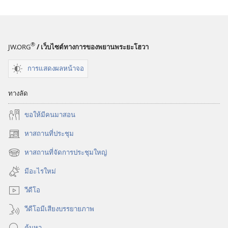
Store
(เปิด
หน้าต่าง
®
JW.ORG
/ เว็บไซต์ทางการของพยานพระยะโฮวา
ใหม่)
การแสดงผลหน้าจอ
ทางลัด
ขอ​ให้​มี​คน​มา​สอน
หาสถานที่ประชุม
(เปิด
หน้าต่าง
หาสถานที่จัดการประชุมใหญ่
(เปิด
ใหม่)
หน้าต่าง
มีอะไรใหม่
ใหม่)
วีดีโอ
วีดีโอมีเสียงบรรยายภาพ
ค้นหา