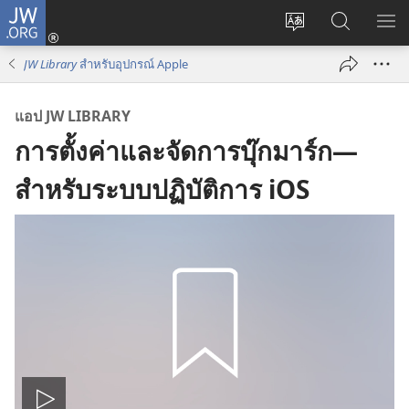
JW.ORG
เข้า
เปลี่ยน
ค้นหา
แส
สู่
ภาษา
ใน
เมน
ระบบ
JW Library
สำหรับ​อุปกรณ์ Apple
JW.ORG
(เปิด
หน้าต่าง
แอป JW LIBRARY
ใหม่)
การตั้งค่าและจัดการบุ๊กมาร์ก—
สำหรับระบบปฏิบัติการ iOS