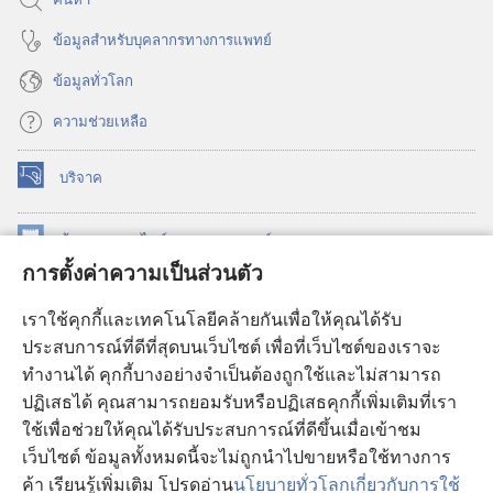
ข้อมูล​สำหรับ​บุคลากร​ทาง​การ​แพทย์
ข้อมูล​ทั่ว​โลก
ความช่วยเหลือ
บริจาค
(เปิด
หน้าต่าง
ใหม่)
ห้องสมุด
ออนไลน์
ของ
วอชเทาเวอร์
(เปิด
การตั้งค่าความเป็นส่วนตัว
หน้าต่าง
®
JW Hub
ใหม่)
(เปิด
เราใช้คุกกี้และเทคโนโลยีคล้ายกันเพื่อให้คุณได้รับ
หน้าต่าง
JW Library®
ประสบการณ์ที่ดีที่สุดบนเว็บไซต์ เพื่อที่เว็บไซต์ของเราจะ
ใหม่)
ทำงานได้ คุกกี้บางอย่างจำเป็นต้องถูกใช้และไม่สามารถ
®
ห้องสมุดว็อชเทาเวอร์
ปฏิเสธได้ คุณสามารถยอมรับหรือปฏิเสธคุกกี้เพิ่มเติมที่เรา
ใช้เพื่อช่วยให้คุณได้รับประสบการณ์ที่ดีขึ้นเมื่อเข้าชม
เว็บไซต์ ข้อมูลทั้งหมดนี้จะไม่ถูกนำไปขายหรือใช้ทางการ
ค้า เรียนรู้เพิ่มเติม โปรดอ่าน
นโยบายทั่วโลกเกี่ยวกับการใช้