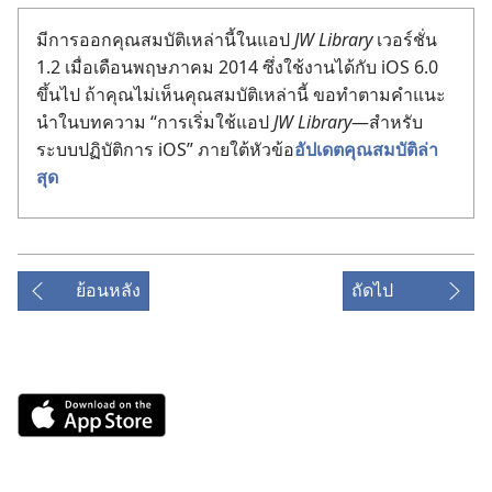
มี​การ​ออก​คุณสมบัติ​เหล่า​นี้​ใน​แอป
JW Library
เวอร์ชั่น
1.2 เมื่อ​เดือน​พฤษภาคม 2014 ซึ่ง​ใช้​งาน​ได้​กับ iOS 6.0
ขึ้น​ไป ถ้า​คุณ​ไม่​เห็น​คุณสมบัติ​เหล่า​นี้ ขอ​ทำ​ตาม​คำ​แนะ​
นำ​ใน​บทความ “การ​เริ่ม​ใช้​แอป
JW Library
—สำหรับ​
ระบบ​ปฏิบัติการ iOS” ภาย​ใต้​หัวข้อ​
อัปเดต​คุณสมบัติ​ล่า​
สุด
ย้อนหลัง
ถัดไป
Download
on
the
App