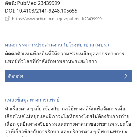
ดัชนี
‎: PubMed 23439999
DOI
‎: 10.4103/2141-9248.105655
(เปิด
https://www.ncbi.nlm.nih.gov/pubmed/23439999
หน้าต่าง
ใหม่)
คณะ​กรรมการ​ประสาน​งาน​กับ​โรง​พยาบาล (คปร.)
ติด​ต่อ​ตัว​แทน​ท้องถิ่น​ที่​ให้​ความ​ช่วยเหลือ​บุคลากร​ทาง​การ​
แพทย์​ทั่ว​โลก​ที่​กำลัง​รักษา​พยาน​พระ​ยะโฮวา
ติดต่อ
แหล่ง​ข้อมูล​ทาง​การ​แพทย์
หัว​เรื่อง​ต่าง ๆ เกี่ยว​ข้อง​กับ: กล​วิธี​ทาง​คลินิก​เพื่อ​จัด​การ​เมื่อ​
เลือด​ไหล​ไม่​หยุด​และ​มี​ภาวะ​โลหิต​จาง​โดย​ไม่​ต้อง​รับ​การ​ถ่าย​
เลือด จุด​ยืน​ทาง​จริยธรรม​และ​ทาง​ศาสนา​ของ​พยาน​พระ​ยะโฮ
วา​ที่​เกี่ยว​ข้อง​กับ​การ​รักษา และ​บริการ​ต่าง ๆ ที่​พยาน​พระ​ยะ