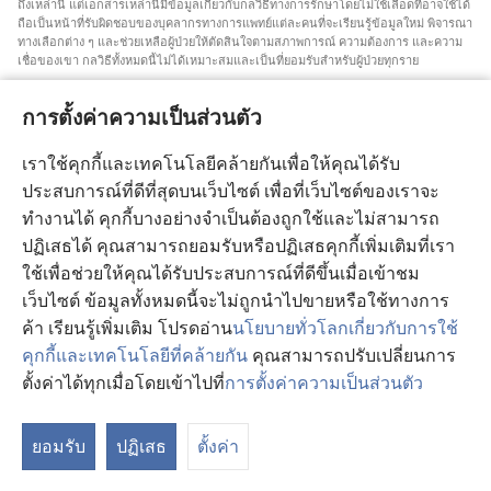
ถึง​เหล่า​นี้ แต่​เอกสาร​เหล่า​นี้​มี​ข้อมูล​เกี่ยว​กับ​กลวิธี​ทาง​การ​รักษา​โดย​ไม่​ใช้​เลือด​ที่​อาจ​ใช้​ได้
ถือ​เป็น​หน้า​ที่​รับผิดชอบ​ของ​บุคลากร​ทาง​การ​แพทย์​แต่​ละ​คน​ที่​จะ​เรียน​รู้​ข้อมูล​ใหม่ พิจารณา​
ทาง​เลือก​ต่าง ๆ และ​ช่วยเหลือ​ผู้​ป่วย​ให้​ตัดสิน​ใจ​ตาม​สภาพการณ์ ความ​ต้องการ และ​ความ​
เชื่อ​ของ​เขา กลวิธี​ทั้ง​หมด​นี้​ไม่​ได้​เหมาะ​สม​และ​เป็น​ที่​ยอม​รับ​สำหรับ​ผู้​ป่วย​ทุก​ราย
สำหรับ​ผู้​ป่วย คุณ​ต้อง​พยายาม​หา​คำ​แนะ​นำ​จาก​แพทย์​หรือ​บุคลากร​ทาง​การ​แพทย์​เกี่ยว​กับ​
สภาพการณ์​และ​วิธี​การ​รักษา​ของ​คุณ คุณ​ต้อง​ไป​พบ​แพทย์​ถ้า​รู้สึก​ว่า​ตัว​เอง​ป่วย
การตั้งค่าความเป็นส่วนตัว
การ​ใช้​เว็บไซต์​นี้​ถูก​ควบคุม​โดย​เงื่อนไข​การ​ใช้​งาน​ที่​มี​การ​ระบุ​ไว้
เราใช้คุกกี้และเทคโนโลยีคล้ายกันเพื่อให้คุณได้รับ
ประสบการณ์ที่ดีที่สุดบนเว็บไซต์ เพื่อที่เว็บไซต์ของเราจะ
ทำงานได้ คุกกี้บางอย่างจำเป็นต้องถูกใช้และไม่สามารถ
ปฏิเสธได้ คุณสามารถยอมรับหรือปฏิเสธคุกกี้เพิ่มเติมที่เรา
การแสดงผลหน้าจอ
ใช้เพื่อช่วยให้คุณได้รับประสบการณ์ที่ดีขึ้นเมื่อเข้าชม
เว็บไซต์ ข้อมูลทั้งหมดนี้จะไม่ถูกนำไปขายหรือใช้ทางการ
ค้า เรียนรู้เพิ่มเติม โปรดอ่าน
นโยบายทั่วโลกเกี่ยวกับการใช้
Copyright
© 2026 Watch Tower Bible and Tract Society of Pennsylvania.
คุกกี้และเทคโนโลยีที่คล้ายกัน
คุณสามารถปรับเปลี่ยนการ
เงื่อนไขการใช้งาน
|
นโยบายการคุ้มครองข้อมูลส่วนบุคคล
|
การตั้งค่า
ตั้งค่าได้ทุกเมื่อโดยเข้าไปที่
การตั้งค่าความเป็นส่วนตัว
ความเป็นส่วนตัว
ยอมรับ
ปฏิเสธ
ตั้งค่า