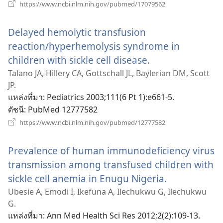
(เปิด
https://www.ncbi.nlm.nih.gov/pubmed/17079562
หน้าต่าง
ใหม่)
Delayed hemolytic transfusion
reaction/hyperhemolysis syndrome in
children with sickle cell disease.
(เปิด
หน้าต่าง
Talano JA, Hillery CA, Gottschall JL, Baylerian DM, Scott
JP.
ใหม่)
แหล่งที่มา
‎: Pediatrics 2003;111(6 Pt 1):e661-5.
ดัชนี
‎: PubMed 12777582
(เปิด
https://www.ncbi.nlm.nih.gov/pubmed/12777582
หน้าต่าง
ใหม่)
Prevalence of human immunodeficiency virus
transmission among transfused children with
sickle cell anemia in Enugu Nigeria.
(เปิด
หน้าต่าง
Ubesie A, Emodi I, Ikefuna A, Ilechukwu G, Ilechukwu
G.
ใหม่)
แหล่งที่มา
‎: Ann Med Health Sci Res 2012;2(2):109-13.