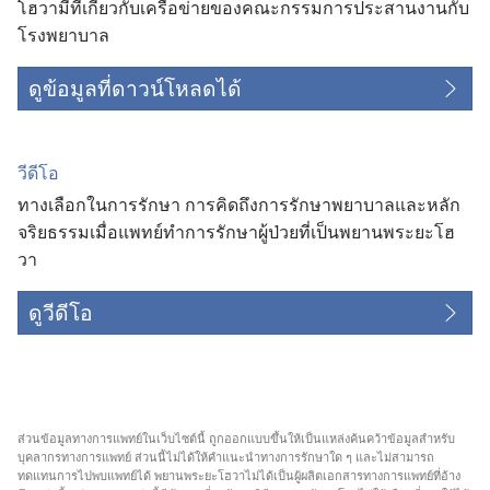
โฮวา​มี​ที่​เกี่ยว​กับ​เครือ​ข่าย​ของ​คณะ​กรรมการ​ประสาน​งาน​กับ​
โรง​พยาบาล
ดูข้อมูลที่ดาวน์โหลดได้
วีดีโอ
ทางเลือกในการรักษา การคิดถึงการรักษาพยาบาลและหลัก
จริยธรรมเมื่อแพทย์ทำการรักษาผู้ป่วยที่เป็นพยานพระยะโฮ
วา
ดูวีดีโอ
ส่วน​ข้อมูล​ทาง​การ​แพทย์​ใน​เว็บไซต์​นี้ ถูก​ออก​แบบ​ขึ้น​ให้​เป็น​แหล่ง​ค้นคว้า​ข้อมูล​สำหรับ​
บุคลากร​ทาง​การ​แพทย์ ส่วน​นี้​ไม่​ได้​ให้​คำ​แนะ​นำ​ทาง​การ​รักษา​ใด ๆ และ​ไม่​สามารถ​
ทดแทน​การ​ไป​พบ​แพทย์​ได้ พยาน​พระ​ยะโฮวา​ไม่​ได้​เป็น​ผู้​ผลิต​เอกสาร​ทาง​การ​แพทย์​ที่​อ้าง​