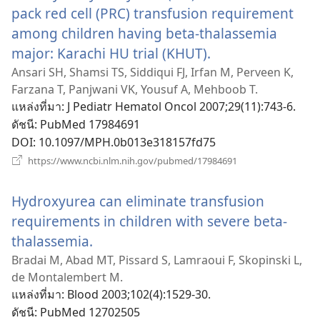
pack red cell (PRC) transfusion requirement
among children having beta-thalassemia
major: Karachi HU trial (KHUT).
(เปิด
หน้าต่าง
Ansari SH, Shamsi TS, Siddiqui FJ, Irfan M, Perveen K,
Farzana T, Panjwani VK, Yousuf A, Mehboob T.
ใหม่)
แหล่งที่มา
‎: J Pediatr Hematol Oncol 2007;29(11):743-6.
ดัชนี
‎: PubMed 17984691
DOI
‎: 10.1097/MPH.0b013e318157fd75
(เปิด
https://www.ncbi.nlm.nih.gov/pubmed/17984691
หน้าต่าง
ใหม่)
Hydroxyurea can eliminate transfusion
requirements in children with severe beta-
thalassemia.
(เปิด
หน้าต่าง
Bradai M, Abad MT, Pissard S, Lamraoui F, Skopinski L,
de Montalembert M.
ใหม่)
แหล่งที่มา
‎: Blood 2003;102(4):1529-30.
ดัชนี
‎: PubMed 12702505