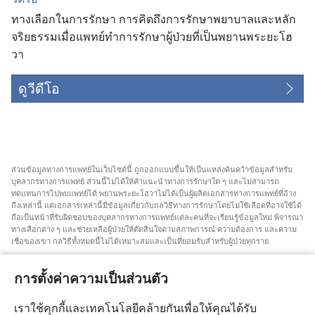
ทางเลือกในการรักษา การคิดถึงการรักษาพยาบาลและหลัก
จริยธรรมเมื่อแพทย์ทำการรักษาผู้ป่วยที่เป็นพยานพระยะโฮ
วา
ดูวีดีโอ
ส่วน​ข้อมูล​ทาง​การ​แพทย์​ใน​เว็บไซต์​นี้ ถูก​ออก​แบบ​ขึ้น​ให้​เป็น​แหล่ง​ค้นคว้า​ข้อมูล​สำหรับ​
บุคลากร​ทาง​การ​แพทย์ ส่วน​นี้​ไม่​ได้​ให้​คำ​แนะ​นำ​ทาง​การ​รักษา​ใด ๆ และ​ไม่​สามารถ​
ทดแทน​การ​ไป​พบ​แพทย์​ได้ พยาน​พระ​ยะโฮวา​ไม่​ได้​เป็น​ผู้​ผลิต​เอกสาร​ทาง​การ​แพทย์​ที่​อ้าง​
ถึง​เหล่า​นี้ แต่​เอกสาร​เหล่า​นี้​มี​ข้อมูล​เกี่ยว​กับ​กลวิธี​ทาง​การ​รักษา​โดย​ไม่​ใช้​เลือด​ที่​อาจ​ใช้​ได้
ถือ​เป็น​หน้า​ที่​รับผิดชอบ​ของ​บุคลากร​ทาง​การ​แพทย์​แต่​ละ​คน​ที่​จะ​เรียน​รู้​ข้อมูล​ใหม่ พิจารณา​
ทาง​เลือก​ต่าง ๆ และ​ช่วยเหลือ​ผู้​ป่วย​ให้​ตัดสิน​ใจ​ตาม​สภาพการณ์ ความ​ต้องการ และ​ความ​
เชื่อ​ของ​เขา กลวิธี​ทั้ง​หมด​นี้​ไม่​ได้​เหมาะ​สม​และ​เป็น​ที่​ยอม​รับ​สำหรับ​ผู้​ป่วย​ทุก​ราย
สำหรับ​ผู้​ป่วย คุณ​ต้อง​พยายาม​หา​คำ​แนะ​นำ​จาก​แพทย์​หรือ​บุคลากร​ทาง​การ​แพทย์​เกี่ยว​กับ​
สภาพการณ์​และ​วิธี​การ​รักษา​ของ​คุณ คุณ​ต้อง​ไป​พบ​แพทย์​ถ้า​รู้สึก​ว่า​ตัว​เอง​ป่วย
การตั้งค่าความเป็นส่วนตัว
การ​ใช้​เว็บไซต์​นี้​ถูก​ควบคุม​โดย​เงื่อนไข​การ​ใช้​งาน​ที่​มี​การ​ระบุ​ไว้
เราใช้คุกกี้และเทคโนโลยีคล้ายกันเพื่อให้คุณได้รับ