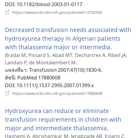
DOI
‎: 10.1182/blood-2003-01-0117
(เปิด
https://www.ncbi.nlm.nih.gov/pubmed/12702505
หน้าต่าง
ใหม่)
Decreased transfusion needs associated with
hydroxyurea therapy in Algerian patients
with thalassemia major or intermedia.
(เปิด
หน้าต่าง
Bradai M, Pissard S, Abad MT, Dechartres A, Ribeil JA,
Landais P, de Montalembert M.
ใหม่)
แหล่งที่มา
‎: Transfusion 2007;47(10):1830-6.
ดัชนี
‎: PubMed 17880608
DOI
‎: 10.1111/j.1537-2995.2007.01399.x
(เปิด
https://www.ncbi.nlm.nih.gov/pubmed/17880608
หน้าต่าง
ใหม่)
Hydroxyurea can reduce or eliminate
transfusion requirements in children with
major and intermediate thalassemia.
(เปิด
หน้าต่าง
Hashemi A, Abrishamkar M, Jenabzade AR, Eslami Z.