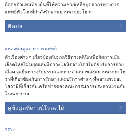
ติด​ต่อ​ตัว​แทน​ท้องถิ่น​ที่​ให้​ความ​ช่วยเหลือ​บุคลากร​ทาง​การ​
แพทย์​ทั่ว​โลก​ที่​กำลัง​รักษา​พยาน​พระ​ยะโฮวา
ติดต่อ
แหล่ง​ข้อมูล​ทาง​การ​แพทย์
หัว​เรื่อง​ต่าง ๆ เกี่ยว​ข้อง​กับ: กล​วิธี​ทาง​คลินิก​เพื่อ​จัด​การ​เมื่อ​
เลือด​ไหล​ไม่​หยุด​และ​มี​ภาวะ​โลหิต​จาง​โดย​ไม่​ต้อง​รับ​การ​ถ่าย​
เลือด จุด​ยืน​ทาง​จริยธรรม​และ​ทาง​ศาสนา​ของ​พยาน​พระ​ยะโฮ
วา​ที่​เกี่ยว​ข้อง​กับ​การ​รักษา และ​บริการ​ต่าง ๆ ที่​พยาน​พระ​ยะ
โฮวา​มี​ที่​เกี่ยว​กับ​เครือ​ข่าย​ของ​คณะ​กรรมการ​ประสาน​งาน​กับ​
โรง​พยาบาล
ดูข้อมูลที่ดาวน์โหลดได้
วีดีโอ