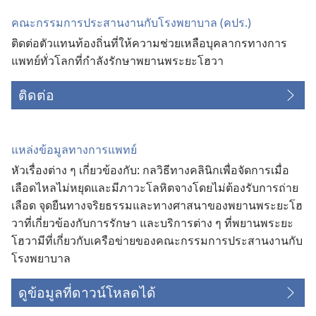
คณะ​กรรมการ​ประสาน​งาน​กับ​โรง​พยาบาล (คปร.)
ติด​ต่อ​ตัว​แทน​ท้องถิ่น​ที่​ให้​ความ​ช่วยเหลือ​บุคลากร​ทาง​การ​
แพทย์​ทั่ว​โลก​ที่​กำลัง​รักษา​พยาน​พระ​ยะโฮวา
ติดต่อ
แหล่ง​ข้อมูล​ทาง​การ​แพทย์
หัว​เรื่อง​ต่าง ๆ เกี่ยว​ข้อง​กับ: กล​วิธี​ทาง​คลินิก​เพื่อ​จัด​การ​เมื่อ​
เลือด​ไหล​ไม่​หยุด​และ​มี​ภาวะ​โลหิต​จาง​โดย​ไม่​ต้อง​รับ​การ​ถ่าย​
เลือด จุด​ยืน​ทาง​จริยธรรม​และ​ทาง​ศาสนา​ของ​พยาน​พระ​ยะโฮ
วา​ที่​เกี่ยว​ข้อง​กับ​การ​รักษา และ​บริการ​ต่าง ๆ ที่​พยาน​พระ​ยะ
โฮวา​มี​ที่​เกี่ยว​กับ​เครือ​ข่าย​ของ​คณะ​กรรมการ​ประสาน​งาน​กับ​
โรง​พยาบาล
ดูข้อมูลที่ดาวน์โหลดได้