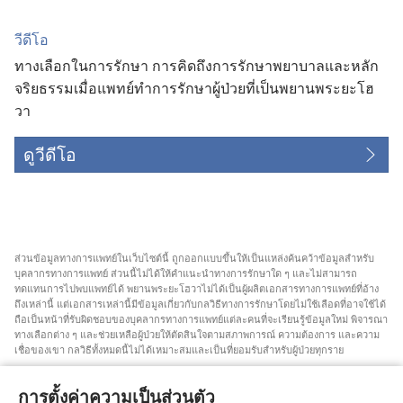
วีดีโอ
ทางเลือกในการรักษา การคิดถึงการรักษาพยาบาลและหลัก
จริยธรรมเมื่อแพทย์ทำการรักษาผู้ป่วยที่เป็นพยานพระยะโฮ
วา
ดูวีดีโอ
ส่วน​ข้อมูล​ทาง​การ​แพทย์​ใน​เว็บไซต์​นี้ ถูก​ออก​แบบ​ขึ้น​ให้​เป็น​แหล่ง​ค้นคว้า​ข้อมูล​สำหรับ​
บุคลากร​ทาง​การ​แพทย์ ส่วน​นี้​ไม่​ได้​ให้​คำ​แนะ​นำ​ทาง​การ​รักษา​ใด ๆ และ​ไม่​สามารถ​
ทดแทน​การ​ไป​พบ​แพทย์​ได้ พยาน​พระ​ยะโฮวา​ไม่​ได้​เป็น​ผู้​ผลิต​เอกสาร​ทาง​การ​แพทย์​ที่​อ้าง​
ถึง​เหล่า​นี้ แต่​เอกสาร​เหล่า​นี้​มี​ข้อมูล​เกี่ยว​กับ​กลวิธี​ทาง​การ​รักษา​โดย​ไม่​ใช้​เลือด​ที่​อาจ​ใช้​ได้
ถือ​เป็น​หน้า​ที่​รับผิดชอบ​ของ​บุคลากร​ทาง​การ​แพทย์​แต่​ละ​คน​ที่​จะ​เรียน​รู้​ข้อมูล​ใหม่ พิจารณา​
ทาง​เลือก​ต่าง ๆ และ​ช่วยเหลือ​ผู้​ป่วย​ให้​ตัดสิน​ใจ​ตาม​สภาพการณ์ ความ​ต้องการ และ​ความ​
เชื่อ​ของ​เขา กลวิธี​ทั้ง​หมด​นี้​ไม่​ได้​เหมาะ​สม​และ​เป็น​ที่​ยอม​รับ​สำหรับ​ผู้​ป่วย​ทุก​ราย
สำหรับ​ผู้​ป่วย คุณ​ต้อง​พยายาม​หา​คำ​แนะ​นำ​จาก​แพทย์​หรือ​บุคลากร​ทาง​การ​แพทย์​เกี่ยว​กับ​
สภาพการณ์​และ​วิธี​การ​รักษา​ของ​คุณ คุณ​ต้อง​ไป​พบ​แพทย์​ถ้า​รู้สึก​ว่า​ตัว​เอง​ป่วย
การตั้งค่าความเป็นส่วนตัว