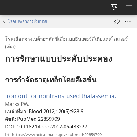
เปลี่ยน
แส
ภาษา
เมน
โรคและอาการเจ็บป่วย
โรคเลือดจางเบต้าธาลัสซีเมียแบบอินเตอร์มีเดียและไมเนอร์
(เด็ก)
การรักษาแบบประคับประคอง
การกำจัดธาตุเหล็กโดยคีเลชั่น
Iron out for nontransfused thalassemia.
(เปิด
หน้าต่า
Marks PW.
แหล่งที่มา
‎: Blood 2012;120(5):928-9.
ใหม่)
ดัชนี
‎: PubMed 22859709
DOI
‎: 10.1182/blood-2012-06-433227
(เปิด
https://www.ncbi.nlm.nih.gov/pubmed/22859709